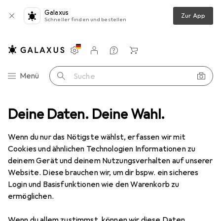
Galaxus
Zur App
Schneller finden und bestellen
Einstellungen
Kundenkonto
Vergleichslisten
Merklisten
Warenkorb
Navigation nach Kategorien
Menü
Suche
Deine Daten. Deine Wahl.
Beauty + Gesundheit
Gesundheit
Gesundheitsmessgeräte
Gesundheitsmessgeräte
Wenn du nur das Nötigste wählst, erfassen wir mit
Cookies und ähnlichen Technologien Informationen zu
deinem Gerät und deinem Nutzungsverhalten auf unserer
Entdecken
Forum
Website. Diese brauchen wir, um dir bspw. ein sicheres
Login und Basisfunktionen wie den Warenkorb zu
ermöglichen.
Diskussionen in Gesundheitsmessgeräte
Diskussion starten
Wenn du allem zustimmst, können wir diese Daten