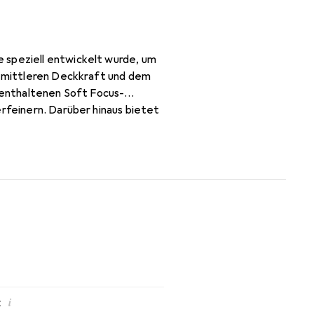
 speziell entwickelt wurde, um
er mittleren Deckkraft und dem
e enthaltenen Soft Focus-
erfeinern. Darüber hinaus bietet
B-Strahlen schützt und somit
 Allergenen und enthält
ern und entzündungshemmend
Gesicht und den Hals
i
z