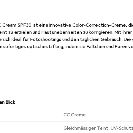
 Cream SPF30 ist eine innovative Color-Correction-Creme, die
eint zu erzielen und Hautunebenheiten zu korrigieren. Mit ihr
e sich ideal für Fotoshootings und den täglichen Gebrauch. Di
 sofortiges optisches Lifting, indem sie Fältchen und Poren v
chutzfaktor von 30, der die Haut vor schädlichen UVA- und UV
ng entgegenwirkt. Die Formel ist frei von Talk, Parabenen und
offe wie Braunalgenextrakte, die die Hautregeneration förd
ist einfach: Die Creme kann mit einem Schwämmchen auf das 
 ein frisches und gepflegtes Aussehen zu erzielen.
n Blick
CC Creme
Gleichmässiger Teint
,
UV-Schut