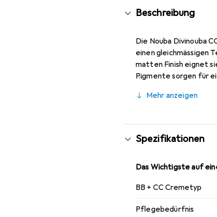
Beschreibung
Die Nouba Divinouba CC
einen gleichmässigen T
matten Finish eignet si
Pigmente sorgen für ein
die Creme einen Lichts
Mehr anzeigen
vorzeitiger Hautalteru
beruhigende Inhaltsst
wirken. Die Anwendung 
aufgetragen werden, um
Spezifikationen
Das Wichtigste auf eine
BB + CC Cremetyp
Pflegebedürfnis