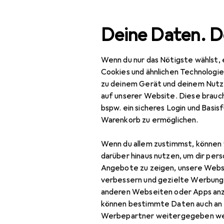
Suche
Deine Daten. D
Wenn du nur das Nötigste wählst, 
Navigation nach Kategorien
Gesamtsortiment
Beauty + 
Gesamtsortiment
Cookies und ähnlichen Technologi
zu deinem Gerät und deinem Nutz
Beauty +
auf unserer Website. Diese brauch
Gesundheit
bspw. ein sicheres Login und Basis
Warenkorb zu ermöglichen.
Make-up
Wenn du allem zustimmst, können 
Teint
darüber hinaus nutzen, um dir pers
BB + CC Creme
Angebote zu zeigen, unsere Webs
verbessern und gezielte Werbung
Blush
anderen Webseiten oder Apps an
können bestimmte Daten auch an 
Concealer
Werbepartner weitergegeben we