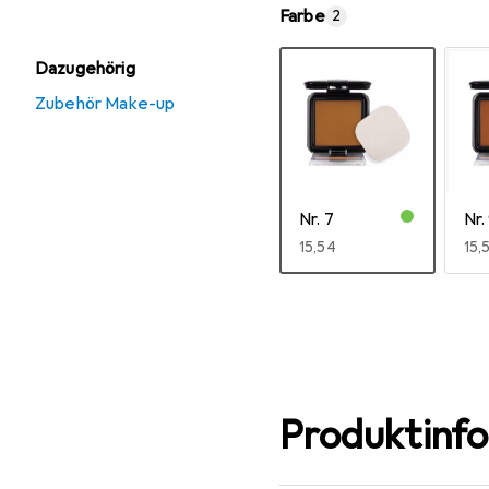
Farbe
2
Dazugehörig
Zubehör Make-up
Nr. 7
Nr.
EUR
15,54
EU
15,
Mehr anzeigen
Produktinf