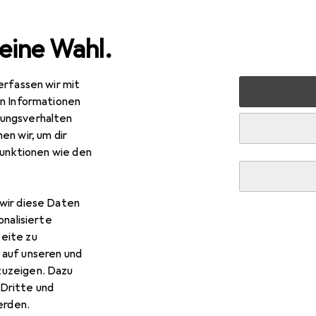
eine Wahl.
erfassen wir mit
Gesundheit
Make-up
Teint
BB + CC Creme
Nouba
en Informationen
ungsverhalten
en wir, um dir
funktionen wie den
wir diese Daten
onalisierte
eite zu
 auf unseren und
zuzeigen. Dazu
Dritte und
rden.