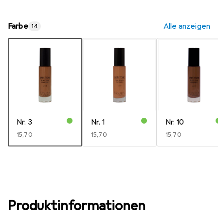
Farbe
Alle anzeigen
14
Nr. 3
Nr. 1
Nr. 10
EUR
15,70
EUR
15,70
EUR
15,70
Produktinformationen