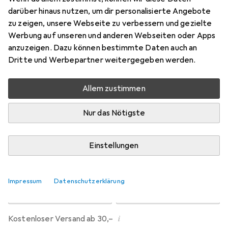
darüber hinaus nutzen, um dir personalisierte Angebote
zu zeigen, unsere Webseite zu verbessern und gezielte
Marke
Bewertungen
Werbung auf unseren und anderen Webseiten oder Apps
Mehr von Nouba
anzuzeigen. Dazu können bestimmte Daten auch an
Dritte und Werbepartner weitergegeben werden.
Zwischen Fr, 7.8. und Mo, 10.8. geliefert
Nur 2 Stück an Lager beim Drittanbieter
Allem zustimmen
Lieferort angeben für genaue Lieferzeit
Nur das Nötigste
i
Angebot von
BeautyHair24
DE
Einstellungen
In den Warenkorb
Impressum
Datenschutzerklärung
Vergleichen
Merken
i
Kostenloser Versand ab 30,–