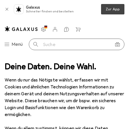
Galaxus
Zur App
Schneller finden und bestellen
Einstellungen
Kundenkonto
Vergleichslisten
Merklisten
Warenkorb
Navigation nach Kategorien
Menü
Suche
Deine Daten. Deine Wahl.
Make-up
Teint
Foundation
Nouba Skin Tone Found N. 3
Wenn du nur das Nötigste wählst, erfassen wir mit
Cookies und ähnlichen Technologien Informationen zu
1 Bild
deinem Gerät und deinem Nutzungsverhalten auf unserer
EUR
15,70
Website. Diese brauchen wir, um dir bspw. ein sicheres
Nouba
Skin Tone Found N. 3
Login und Basisfunktionen wie den Warenkorb zu
ermöglichen.
Nr. 3
Wenn du allem zustimmst, können wir diese Daten
Preis in EUR inkl. MwSt.