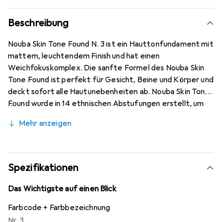
Beschreibung
Nouba Skin Tone Found N. 3 ist ein Hauttonfundament mit
mattem, leuchtendem Finish und hat einen
Weichfokuskomplex. Die sanfte Formel des Nouba Skin
Tone Found ist perfekt für Gesicht, Beine und Körper und
deckt sofort alle Hautunebenheiten ab. Nouba Skin Tone
Found wurde in 14 ethnischen Abstufungen erstellt, um
den unterschiedlichen Geschmack der Frauen zu
Mehr anzeigen
befriedigen. Nouba Skin Tone Found hat eine lange
Haltbarkeit.
Spezifikationen
Das Wichtigste auf einen Blick
Farbcode + Farbbezeichnung
Nr. 3