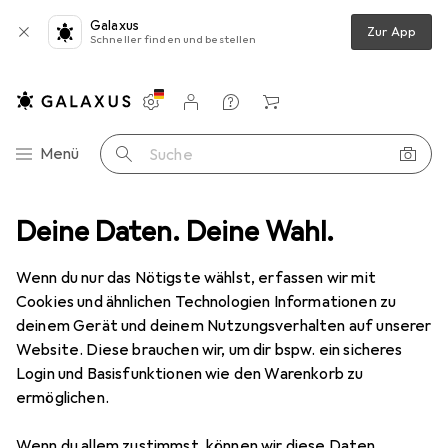
Galaxus
Zur App
Schneller finden und bestellen
Einstellungen
Kundenkonto
Vergleichslisten
Merklisten
Warenkorb
Navigation nach Kategorien
Menü
Suche
tyling
Deine Daten. Deine Wahl.
Haarstyling
Haarfarbe
Wella Koleston Perfect Me+
Wenn du nur das Nötigste wählst, erfassen wir mit
Cookies und ähnlichen Technologien Informationen zu
14 Bilder
deinem Gerät und deinem Nutzungsverhalten auf unserer
Website. Diese brauchen wir, um dir bspw. ein sicheres
MENGENRABATT
Login und Basisfunktionen wie den Warenkorb zu
ermöglichen.
EUR
9,90
Spare
EUR
1,78
EUR
165,–
/
1l
Wella
Koleston Perfect Me+
Wenn du allem zustimmst, können wir diese Daten