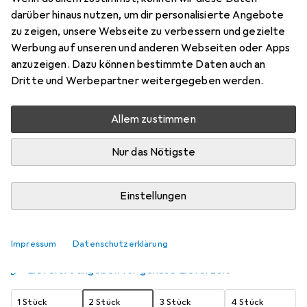
darüber hinaus nutzen, um dir personalisierte Angebote
0/00 Clear
zu zeigen, unsere Webseite zu verbessern und gezielte
Preis in EUR inkl. MwSt.
Werbung auf unseren und anderen Webseiten oder Apps
anzuzeigen. Dazu können bestimmte Daten auch an
Schneller lieferbar
Dritte und Werbepartner weitergegeben werden.
Angebot für
EUR
15,76
Allem zustimmen
Marke
Bewertungen
Mehr von Wella
124
Nur das Nötigste
Zwischen Mi, 19.8. und Sa, 22.8. geliefert
Einstellungen
Mehr als 10 Stück an Lager beim Lieferanten
Benachrichtigen, wenn schneller verfügbar
Impressum
Datenschutzerklärung
Lieferort angeben für genaue Lieferzeit
1 Stück
2 Stück
3 Stück
4 Stück