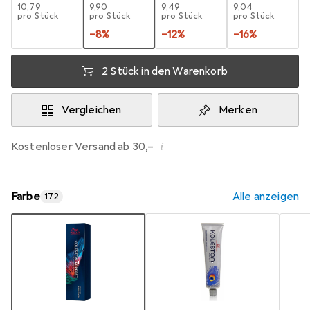
EUR
10,79
EUR
9,90
EUR
9,49
EUR
9,04
pro Stück
pro Stück
pro Stück
pro Stück
−
8
%
−
12
%
−
16
%
2 Stück in den Warenkorb
Vergleichen
Merken
i
Kostenloser Versand ab 30,–
Farbe
Alle anzeigen
172