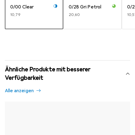
0/00 Clear
0/28 Gri Petrol
0/2
EUR
10,79
EUR
20,60
EUR
10,
Ähnliche Produkte mit besserer
Verfügbarkeit
Alle anzeigen