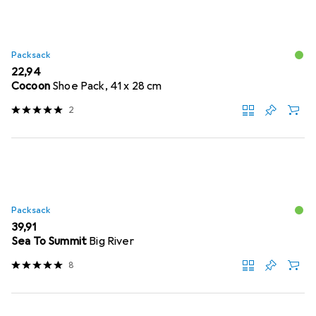
Packsack
EUR
22,94
Cocoon
Shoe Pack, 41 x 28 cm
2
Packsack
EUR
39,91
Sea To Summit
Big River
8