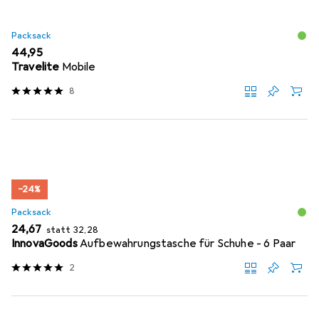
Packsack
EUR
44,95
Travelite
Mobile
8
−24%
Packsack
EUR
EUR
24,67
statt
32,28
InnovaGoods
Aufbewahrungstasche für Schuhe - 6 Paar
2