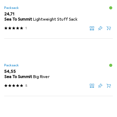
Packsack
EUR
24,71
Sea To Summit
Lightweight Stuff Sack
1
Packsack
EUR
54,55
Sea To Summit
Big River
8