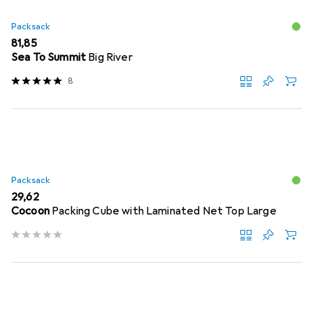
Packsack
EUR
81,85
Sea To Summit
Big River
8
Packsack
EUR
29,62
Cocoon
Packing Cube with Laminated Net Top Large