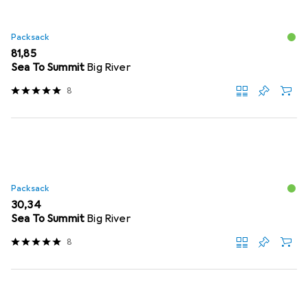
Packsack
EUR
81,85
Sea To Summit
Big River
8
Packsack
EUR
30,34
Sea To Summit
Big River
8