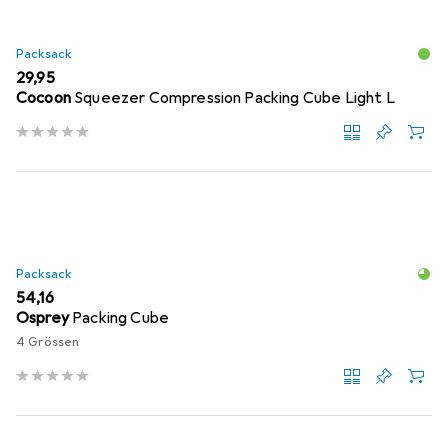
Packsack
EUR
29,95
Cocoon
Squeezer Compression Packing Cube Light L
Packsack
EUR
54,16
Osprey
Packing Cube
4 Grössen