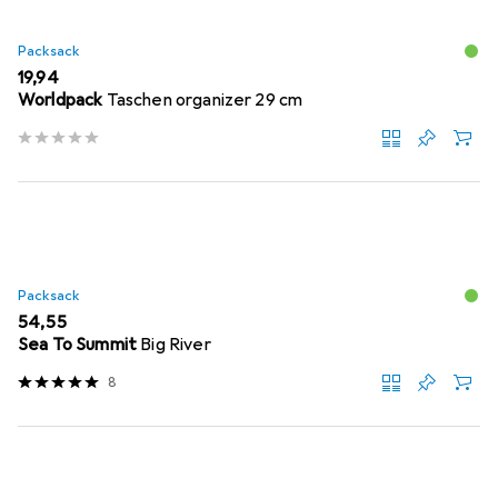
Packsack
EUR
19,94
Worldpack
Taschen organizer 29 cm
Packsack
EUR
54,55
Sea To Summit
Big River
8