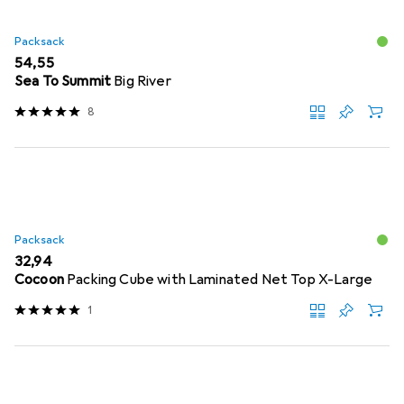
Packsack
EUR
54,55
Sea To Summit
Big River
8
Packsack
EUR
32,94
Cocoon
Packing Cube with Laminated Net Top X-Large
1