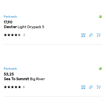
Packsack
EUR
17,90
Deuter
Light Drypack 5
2
Packsack
EUR
53,25
Sea To Summit
Big River
8