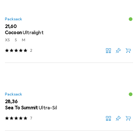
Packsack
EUR
21,60
Cocoon
Ultralight
XS
S
M
2
Packsack
EUR
28,36
Sea To Summit
Ultra-Sil
7