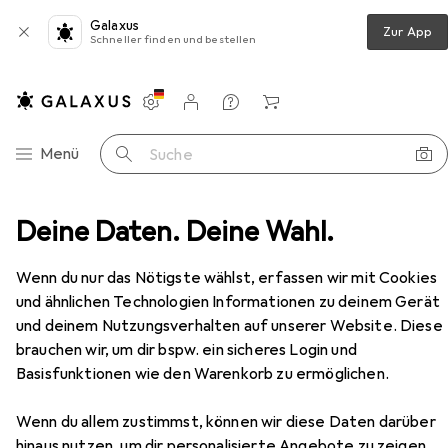
Galaxus
Zur App
Schneller finden und bestellen
Einstellungen
Kundenkonto
Vergleichslisten
Merklisten
Warenkorb
Navigation nach Kategorien
Menü
Suche
hen
Deine Daten. Deine Wahl.
Tasche
Cabaïa Borsa da Viaggio Kuala Lumpur
Zubehör
Wenn du nur das Nötigste wählst, erfassen wir mit Cookies
EUR
131,23
und ähnlichen Technologien Informationen zu deinem Gerät
Cabaïa
Borsa da Viaggio Kuala Lumpur
und deinem Nutzungsverhalten auf unserer Website. Diese
36 l
brauchen wir, um dir bspw. ein sicheres Login und
Basisfunktionen wie den Warenkorb zu ermöglichen.
Wenn du allem zustimmst, können wir diese Daten darüber
hinaus nutzen, um dir personalisierte Angebote zu zeigen,