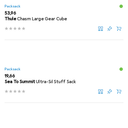
Packsack
EUR
53,96
Thule
Chasm Large Gear Cube
Packsack
EUR
19,66
Sea To Summit
Ultra-Sil Stuff Sack