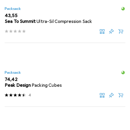
Packsack
EUR
43,55
Sea To Summit
Ultra-Sil Compression Sack
Packsack
EUR
74,42
Peak Design
Packing Cubes
4