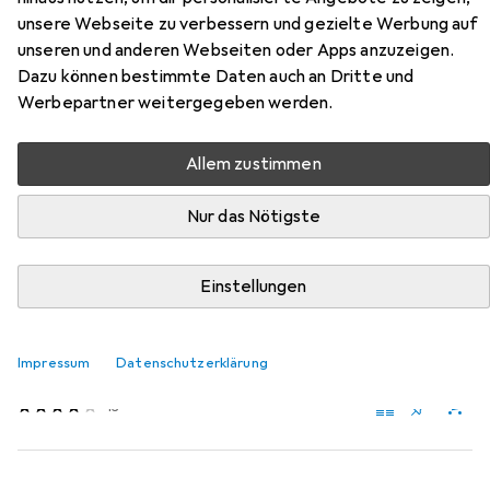
Zubehör für Cabaïa Borsa da
unsere Webseite zu verbessern und gezielte Werbung auf
Viaggio Kuala Lumpur
unseren und anderen Webseiten oder Apps anzuzeigen.
Dazu können bestimmte Daten auch an Dritte und
Hier findest du passendes Zubehör zum Produkt Cabaïa
Werbepartner weitergegeben werden.
Borsa da Viaggio Kuala Lumpur aus der Kategorie
Packsack.
Allem zustimmen
Relevanz
Nur das Nötigste
Produktliste
Einstellungen
Packsack
EUR
24,99
Impressum
Datenschutzerklärung
Go Travel
Packtasche Set
13