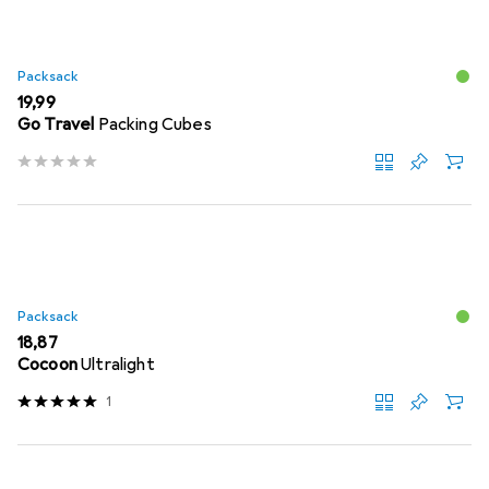
Packsack
EUR
19,99
Go Travel
Packing Cubes
Packsack
EUR
18,87
Cocoon
Ultralight
1