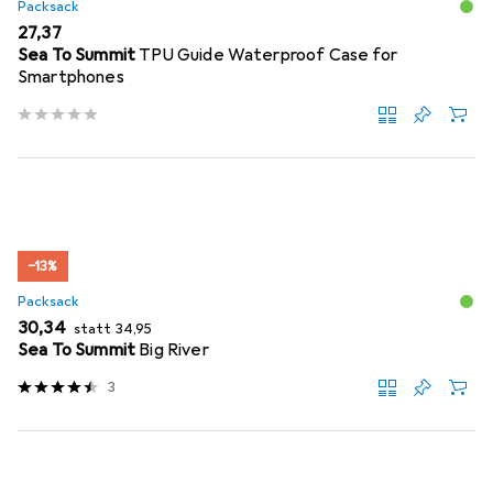
Packsack
EUR
27,37
Sea To Summit
TPU Guide Waterproof Case for
Smartphones
−13%
Packsack
EUR
EUR
30,34
statt
34,95
Sea To Summit
Big River
3