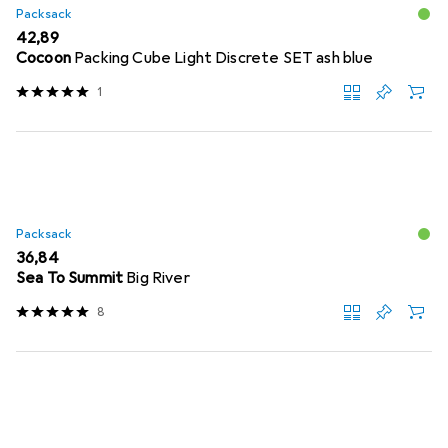
Packsack
EUR
42,89
Cocoon
Packing Cube Light Discrete SET ash blue
1
Packsack
EUR
36,84
Sea To Summit
Big River
8