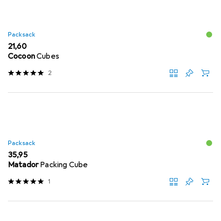
Packsack
EUR
21,60
Cocoon
Cubes
2
Packsack
EUR
35,95
Matador
Packing Cube
1