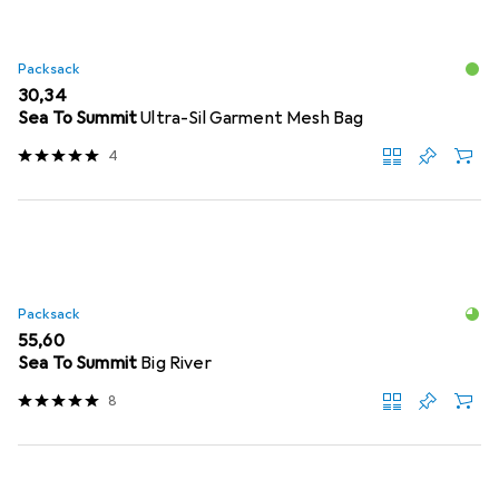
Packsack
EUR
30,34
Sea To Summit
Ultra-Sil Garment Mesh Bag
4
Packsack
EUR
55,60
Sea To Summit
Big River
8