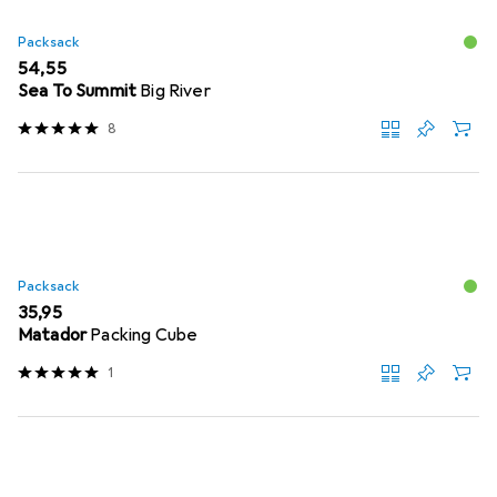
Packsack
EUR
54,55
Sea To Summit
Big River
8
Packsack
EUR
35,95
Matador
Packing Cube
1