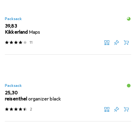
Packsack
EUR
39,83
Kikkerland
Maps
11
Packsack
EUR
25,30
reisenthel
organizer black
2