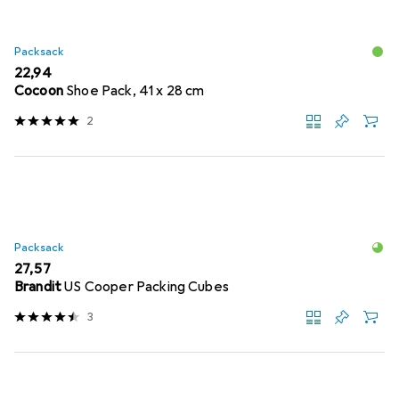
Packsack
EUR
22,94
Cocoon
Shoe Pack, 41 x 28 cm
2
Packsack
EUR
27,57
Brandit
US Cooper Packing Cubes
3