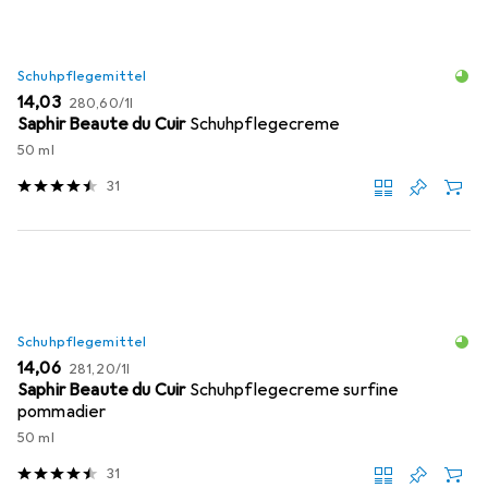
Schuhpflegemittel
EUR
EUR
14,03
280,60
/
1l
Saphir Beaute du Cuir
Schuhpflegecreme
50 ml
31
Schuhpflegemittel
EUR
EUR
14,06
281,20
/
1l
Saphir Beaute du Cuir
Schuhpflegecreme surfine
pommadier
50 ml
31