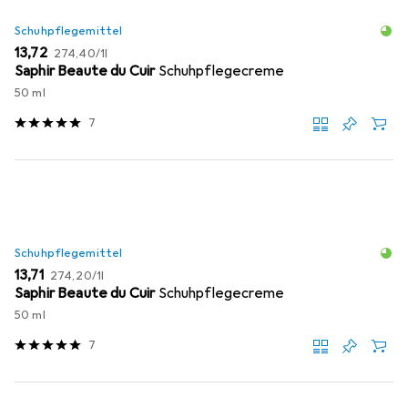
Schuhpflegemittel
EUR
EUR
13,72
274,40
/
1l
Saphir Beaute du Cuir
Schuhpflegecreme
50 ml
7
Schuhpflegemittel
EUR
EUR
13,71
274,20
/
1l
Saphir Beaute du Cuir
Schuhpflegecreme
50 ml
7