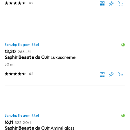
42
Schuhpflegemittel
EUR
EUR
13,30
266,–
/
1l
Saphir Beaute du Cuir
Luxuscreme
50 ml
42
Schuhpflegemittel
EUR
EUR
16,11
322,20
/
1l
Saphir Beaute du Cuir
Amiral gloss