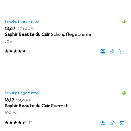
Schuhpflegemittel
EUR
EUR
13,67
273,40
/
1l
Saphir Beaute du Cuir
Schuhpflegecreme
50 ml
7
Schuhpflegemittel
EUR
EUR
16,19
161,90
/
1l
Saphir Beaute du Cuir
Everest
100 ml
14