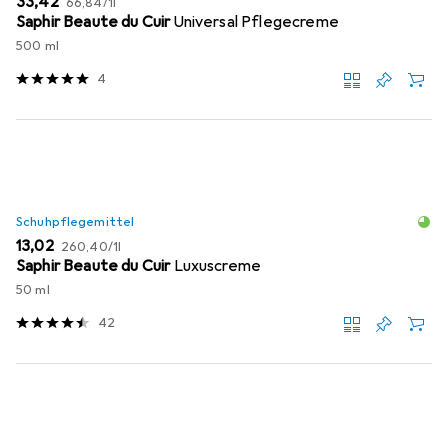
EUR
33,42
66,84
/
1l
Saphir Beaute du Cuir
Universal Pflegecreme
500 ml
4
Schuhpflegemittel
EUR
EUR
13,02
260,40
/
1l
Saphir Beaute du Cuir
Luxuscreme
50 ml
42