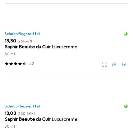
Schuhpflegemittel
EUR
EUR
13,30
266,–
/
1l
Saphir Beaute du Cuir
Luxuscreme
50 ml
42
Schuhpflegemittel
EUR
EUR
13,03
260,60
/
1l
Saphir Beaute du Cuir
Luxuscreme
50 ml