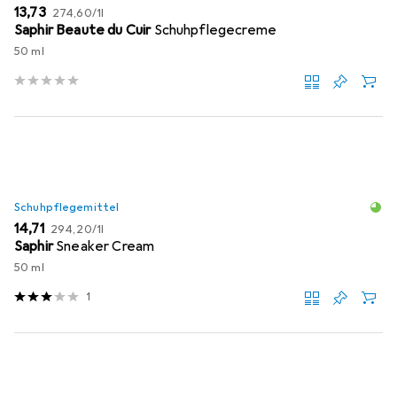
EUR
EUR
13,73
274,60
/
1l
Saphir Beaute du Cuir
Schuhpflegecreme
50 ml
Schuhpflegemittel
EUR
EUR
14,71
294,20
/
1l
Saphir
Sneaker Cream
50 ml
1