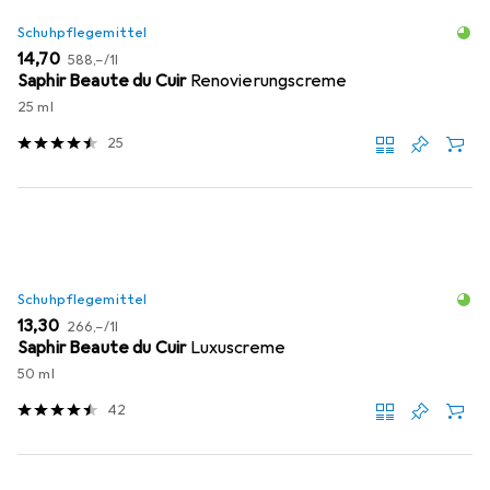
Schuhpflegemittel
EUR
EUR
14,70
588,–
/
1l
Saphir Beaute du Cuir
Renovierungscreme
25 ml
25
Schuhpflegemittel
EUR
EUR
13,30
266,–
/
1l
Saphir Beaute du Cuir
Luxuscreme
50 ml
42