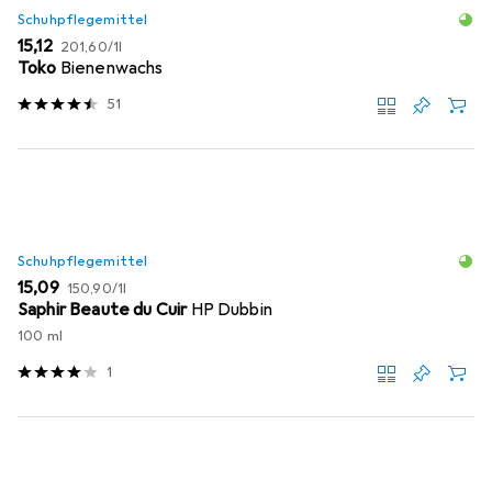
Schuhpflegemittel
EUR
EUR
15,12
201,60
/
1l
Toko
Bienenwachs
51
Schuhpflegemittel
EUR
EUR
15,09
150,90
/
1l
Saphir Beaute du Cuir
HP Dubbin
100 ml
1