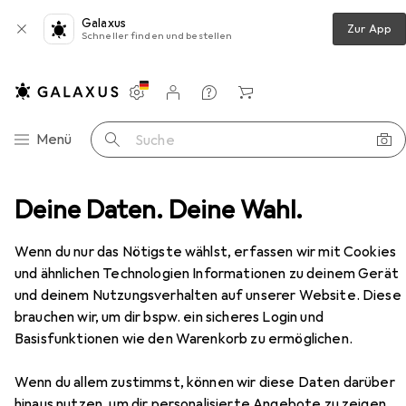
Galaxus
Zur App
Schneller finden und bestellen
Einstellungen
Kundenkonto
Vergleichslisten
Merklisten
Warenkorb
Navigation nach Kategorien
Menü
Suche
s in Mode
Deine Daten. Deine Wahl.
Schuhe
Boots + Stiefel
Ecco Stiefel
Zubehör
EUR
136,14
Wenn du nur das Nötigste wählst, erfassen wir mit Cookies
Ecco
Stiefel
und ähnlichen Technologien Informationen zu deinem Gerät
6 Grössen
und deinem Nutzungsverhalten auf unserer Website. Diese
brauchen wir, um dir bspw. ein sicheres Login und
Basisfunktionen wie den Warenkorb zu ermöglichen.
Zubehör für Ecco Stiefel
Wenn du allem zustimmst, können wir diese Daten darüber
Hier findest du passendes Zubehör zum Produkt Ecco
hinaus nutzen, um dir personalisierte Angebote zu zeigen,