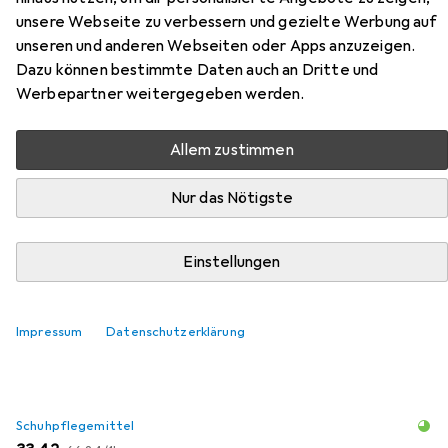
Stiefel aus der Kategorie Schuhpflegemittel.
unsere Webseite zu verbessern und gezielte Werbung auf
unseren und anderen Webseiten oder Apps anzuzeigen.
Relevanz
Dazu können bestimmte Daten auch an Dritte und
Produktliste
Werbepartner weitergegeben werden.
Allem zustimmen
Schuhpflegemittel
Nur das Nötigste
EUR
EUR
13,80
276,–
/
1l
Saphir Beaute du Cuir
Schuhpflegecreme
50 ml
Einstellungen
31
Impressum
Datenschutzerklärung
Schuhpflegemittel
EUR