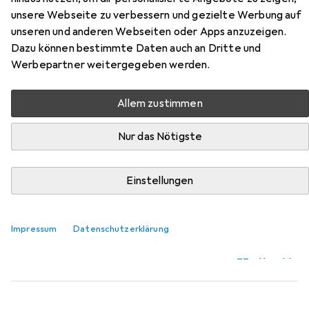
unsere Webseite zu verbessern und gezielte Werbung auf
unseren und anderen Webseiten oder Apps anzuzeigen.
Zubehör für Ogio Fuse Duffel
Dazu können bestimmte Daten auch an Dritte und
Werbepartner weitergegeben werden.
Hier findest du passendes Zubehör zum Produkt Ogio
Fuse Duffel aus der Kategorie Packsack.
Allem zustimmen
Relevanz
Nur das Nötigste
Produktliste
Einstellungen
Packsack
EUR
24,99
Impressum
Datenschutzerklärung
Go Travel
Packtasche Set
13