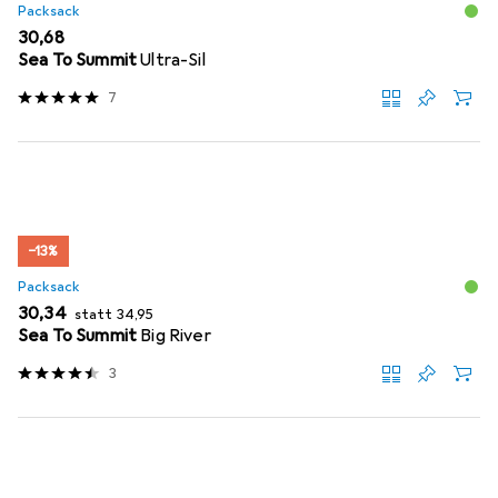
Packsack
EUR
30,68
Sea To Summit
Ultra-Sil
7
−13%
Packsack
EUR
EUR
30,34
statt
34,95
Sea To Summit
Big River
3