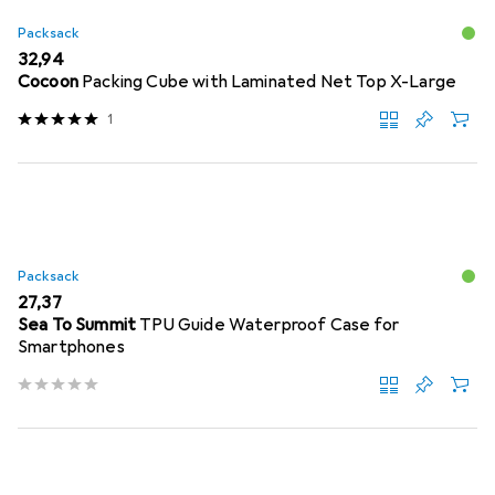
Packsack
EUR
32,94
Cocoon
Packing Cube with Laminated Net Top X-Large
1
Packsack
EUR
27,37
Sea To Summit
TPU Guide Waterproof Case for
Smartphones