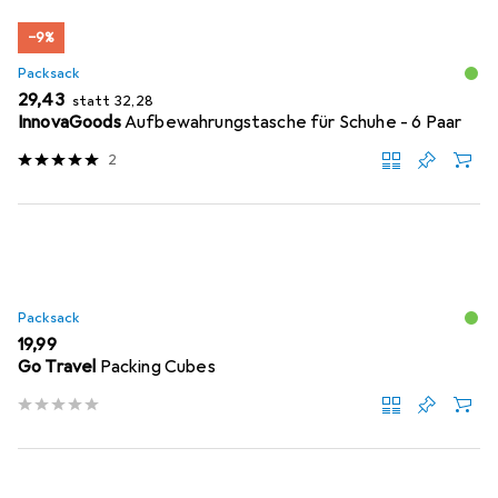
−9%
Packsack
EUR
EUR
29,43
statt
32,28
InnovaGoods
Aufbewahrungstasche für Schuhe - 6 Paar
2
Packsack
EUR
19,99
Go Travel
Packing Cubes