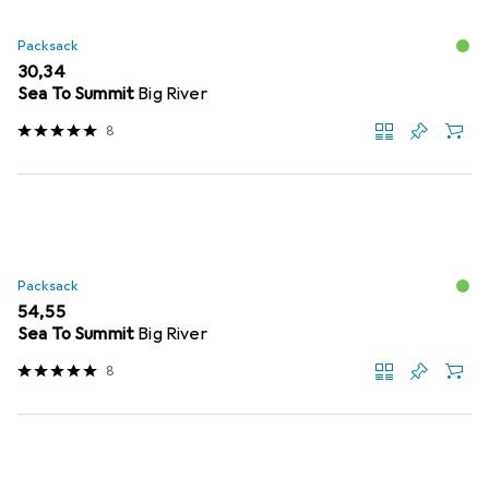
Packsack
EUR
30,34
Sea To Summit
Big River
8
Packsack
EUR
54,55
Sea To Summit
Big River
8