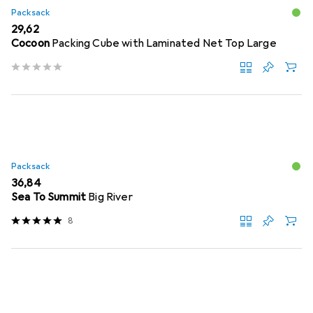
Packsack
EUR
29,62
Cocoon
Packing Cube with Laminated Net Top Large
Packsack
EUR
36,84
Sea To Summit
Big River
8