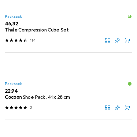
Packsack
EUR
46,32
Thule
Compression Cube Set
114
Packsack
EUR
22,94
Cocoon
Shoe Pack, 41 x 28 cm
2