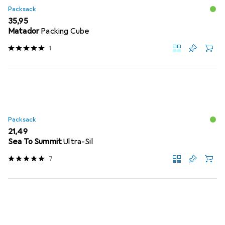
Packsack
EUR
35,95
Matador
Packing Cube
1
Packsack
EUR
21,49
Sea To Summit
Ultra-Sil
7