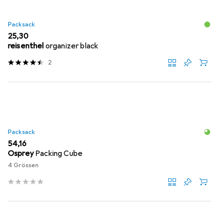
Packsack
EUR
25,30
reisenthel
organizer black
2
Packsack
EUR
54,16
Osprey
Packing Cube
4 Grössen