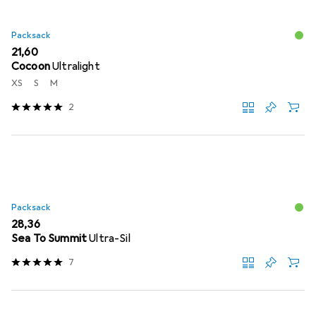
Packsack
EUR
21,60
Cocoon
Ultralight
XS
S
M
2
Packsack
EUR
28,36
Sea To Summit
Ultra-Sil
7