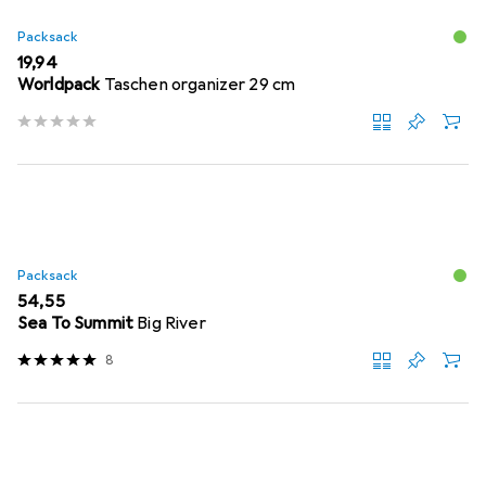
Packsack
EUR
19,94
Worldpack
Taschen organizer 29 cm
Packsack
EUR
54,55
Sea To Summit
Big River
8