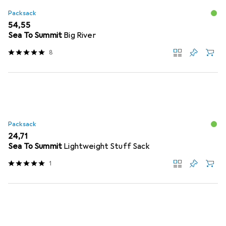
Packsack
EUR
54,55
Sea To Summit
Big River
8
Packsack
EUR
24,71
Sea To Summit
Lightweight Stuff Sack
1