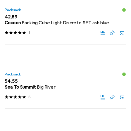
Packsack
EUR
42,89
Cocoon
Packing Cube Light Discrete SET ash blue
1
Packsack
EUR
54,55
Sea To Summit
Big River
8