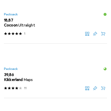
Packsack
EUR
18,87
Cocoon
Ultralight
1
Packsack
EUR
39,86
Kikkerland
Maps
11