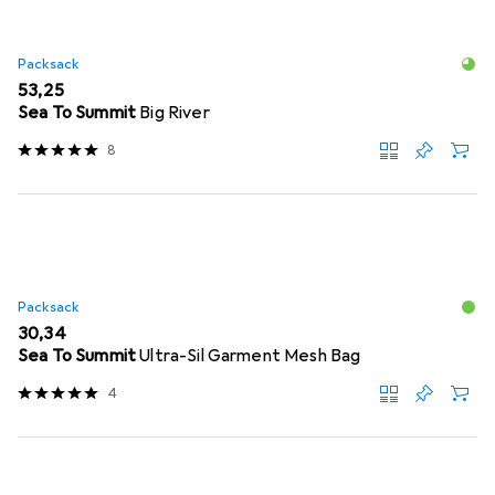
Packsack
EUR
53,25
Sea To Summit
Big River
8
Packsack
EUR
30,34
Sea To Summit
Ultra-Sil Garment Mesh Bag
4