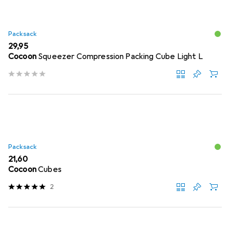
Packsack
EUR
29,95
Cocoon
Squeezer Compression Packing Cube Light L
Packsack
EUR
21,60
Cocoon
Cubes
2