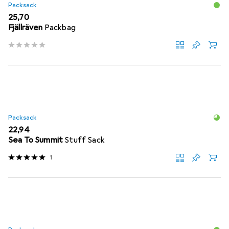
Packsack
EUR
25,70
Fjällräven
Packbag
Packsack
EUR
22,94
Sea To Summit
Stuff Sack
1