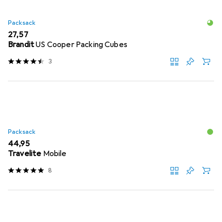
Packsack
EUR
27,57
Brandit
US Cooper Packing Cubes
3
Packsack
EUR
44,95
Travelite
Mobile
8