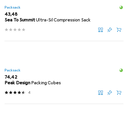
Packsack
EUR
43,48
Sea To Summit
Ultra-Sil Compression Sack
Packsack
EUR
74,42
Peak Design
Packing Cubes
4