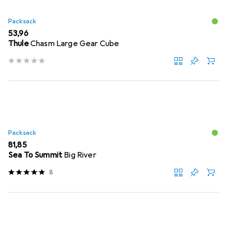
Packsack
EUR
53,96
Thule
Chasm Large Gear Cube
Packsack
EUR
81,85
Sea To Summit
Big River
8