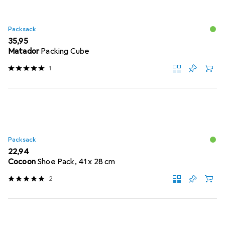
Packsack
EUR
35,95
Matador
Packing Cube
1
Packsack
EUR
22,94
Cocoon
Shoe Pack, 41 x 28 cm
2