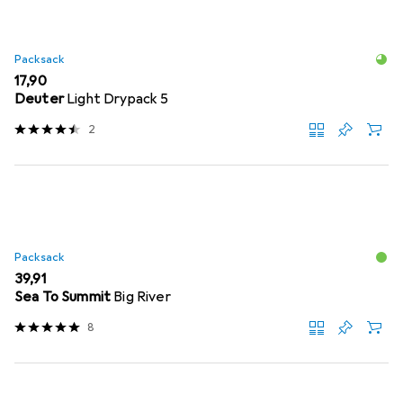
Packsack
EUR
17,90
Deuter
Light Drypack 5
2
Packsack
EUR
39,91
Sea To Summit
Big River
8