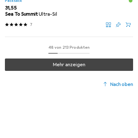
Packsack
EUR
31,55
Sea To Summit
Ultra-Sil
7
48 von 213 Produkten
Mehr anzeigen
Nach oben