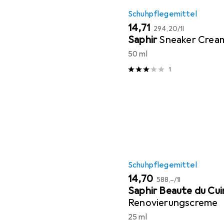
Schuhpflegemittel
EUR
EUR
14,71
294,20
/
1l
Saphir
Sneaker Crea
50 ml
1
Schuhpflegemittel
EUR
EUR
14,70
588,–
/
1l
Saphir Beaute du Cui
Renovierungscreme
25 ml