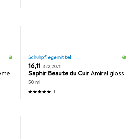
Schuhpflegemittel
EUR
EUR
16,11
322,20
/
1l
reme
Saphir Beaute du Cuir
Amiral gloss
50 ml
1