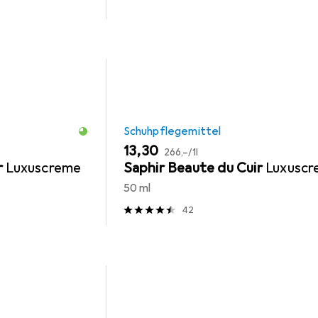
Schuhpflegemittel
EUR
EUR
13,30
266,–
/
1l
r
Luxuscreme
Saphir Beaute du Cuir
Luxusc
50 ml
42