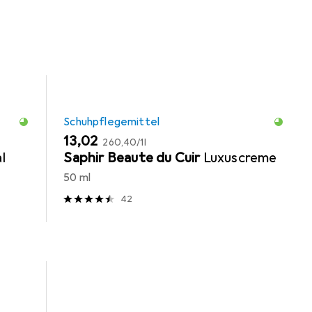
Schuhpflegemittel
EUR
EUR
13,02
260,40
/
1l
l
Saphir Beaute du Cuir
Luxuscreme
50 ml
42