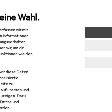
eine Wahl.
erfassen wir mit
e
Alles in Mode
Schuhe
Boots + Stiefel
Panama Ja
en Informationen
ungsverhalten
en wir, um dir
R
6,52
funktionen wie den
nama Jack
Stiefel
wir diese Daten
onalisierte
eite zu
 Panama Jack Stiefel
 auf unseren und
zuzeigen. Dazu
Dritte und
 Zubehör zum Produkt Panama Jack Stiefel aus der Kategorie 
rden.