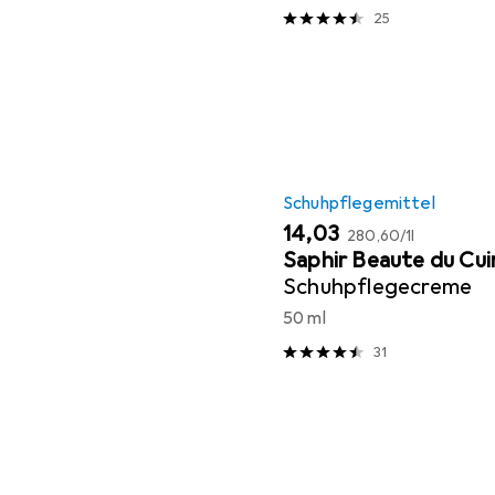
25
Schuhpflegemittel
EUR
EUR
14,03
280,60
/
1l
Saphir Beaute du Cui
Schuhpflegecreme
50 ml
31