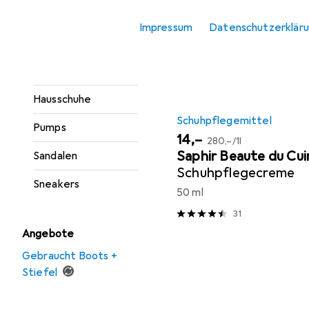
Sortieren nach
:
Relevanz
Gesundheitsschuhe
Impressum
Datenschutzerklär
Produktliste
Gummistiefel
Halbschuhe
Hausschuhe
Schuhpflegemittel
Pumps
EUR
EUR
14,–
280,–
/
1l
Saphir Beaute du Cui
Sandalen
Schuhpflegecreme
Sneakers
50 ml
31
Angebote
Gebraucht Boots +
Stiefel