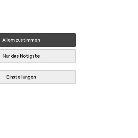
Einstellungen
Kundenkonto
Vergleichslisten
Merklisten
Warenkorb
Anmelden
Allem zustimmen
ck Stiefel
Zubehör
Nur das Nötigste
Einstellungen
Schuhpflegemittel.