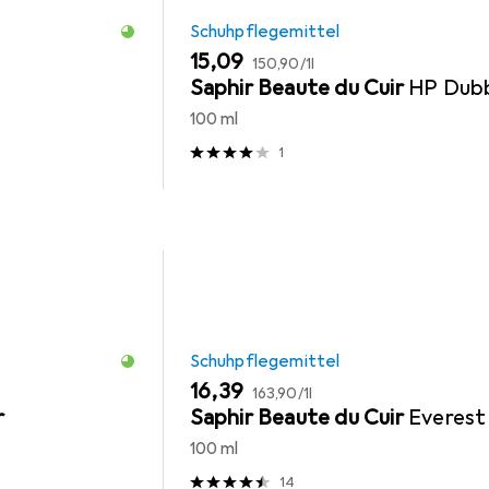
Schuhpflegemittel
EUR
EUR
15,09
150,90
/
1l
Saphir Beaute du Cuir
HP Dub
100 ml
1
Schuhpflegemittel
EUR
EUR
16,39
163,90
/
1l
r
Saphir Beaute du Cuir
Everest
100 ml
14