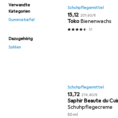
Verwandte
Schuhpflegemittel
Kategorien
EUR
EUR
15,12
201,60
/
1l
Gummistiefel
Toko
Bienenwachs
51
Dazugehörig
Sohlen
Schuhpflegemittel
EUR
EUR
13,72
274,40
/
1l
Saphir Beaute du Cui
Schuhpflegecreme
50 ml