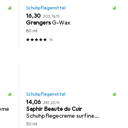
Schuhpflegemittel
EUR
EUR
16,30
203,76
/
1l
Grangers
G-Wax
80 ml
16
Schuhpflegemittel
EUR
EUR
14,06
281,20
/
1l
reme
Saphir Beaute du Cuir
Schuhpflegecreme surfine
pommadier
50 ml