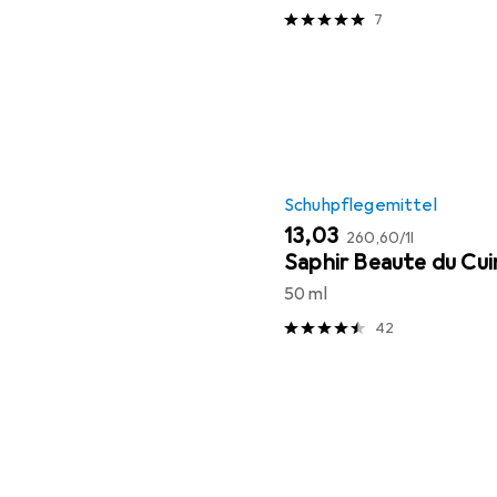
7
Schuhpflegemittel
EUR
EUR
13,03
260,60
/
1l
Saphir Beaute du Cui
50 ml
42