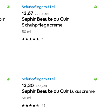
Schuhpflegemittel
EUR
EUR
13,67
273,40
/
1l
bin
Saphir Beaute du Cuir
Schuhpflegecreme
50 ml
7
Schuhpflegemittel
EUR
EUR
13,30
266,–
/
1l
Saphir Beaute du Cuir
Luxuscreme
50 ml
42