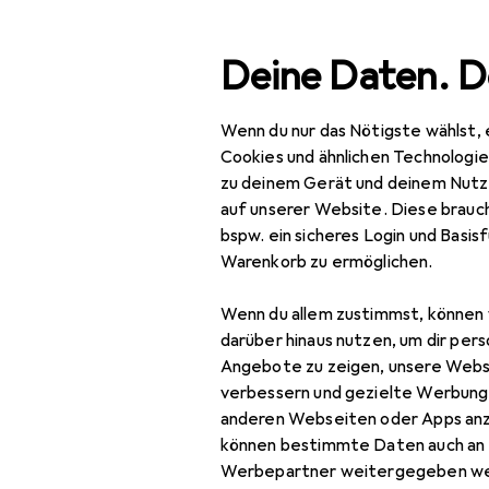
Suche
Deine Daten. D
Wenn du nur das Nötigste wählst, 
Navigation nach Kategorien
Gesamtsortiment
Mod
Gesamtsortiment
Cookies und ähnlichen Technologi
zu deinem Gerät und deinem Nutz
Mode
auf unserer Website. Diese brauch
EU
23
bspw. ein sicheres Login und Basis
Alles in Mode
Pa
Warenkorb zu ermöglichen.
41
Schuhe
Wenn du allem zustimmst, können 
Ballerinas
darüber hinaus nutzen, um dir pers
Angebote zu zeigen, unsere Webs
Boots + Stiefel
Zubehör für
verbessern und gezielte Werbung
anderen Webseiten oder Apps an
Espadrilles
können bestimmte Daten auch an 
Hier findest du passendes
Flip-Flops
Werbepartner weitergegeben we