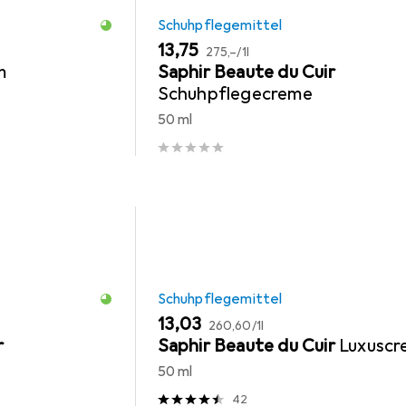
Schuhpflegemittel
EUR
EUR
13,75
275,–
/
1l
m
Saphir Beaute du Cuir
Schuhpflegecreme
50 ml
Schuhpflegemittel
EUR
EUR
13,03
260,60
/
1l
r
Saphir Beaute du Cuir
Luxusc
50 ml
42