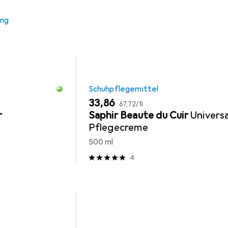
ung
Schuhpflegemittel
EUR
EUR
33,86
67,72
/
1l
r
Saphir Beaute du Cuir
Universa
Pflegecreme
500 ml
4