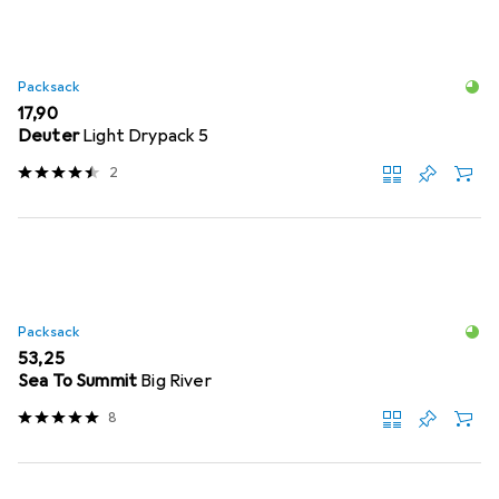
Packsack
EUR
17,90
Deuter
Light Drypack 5
2
Packsack
EUR
53,25
Sea To Summit
Big River
8