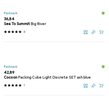
Packsack
EUR
36,84
Sea To Summit
Big River
8
Packsack
EUR
42,89
Cocoon
Packing Cube Light Discrete SET ash blue
1