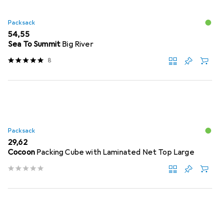
Packsack
EUR
54,55
Sea To Summit
Big River
8
Packsack
EUR
29,62
Cocoon
Packing Cube with Laminated Net Top Large