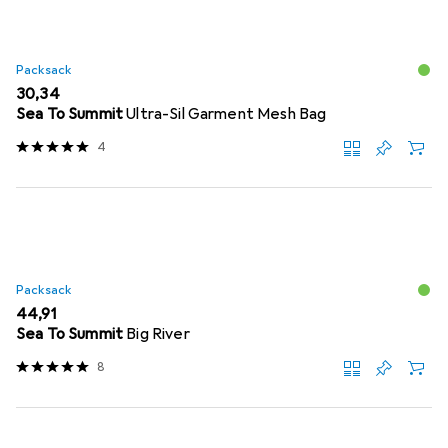
Packsack
EUR
30,34
Sea To Summit
Ultra-Sil Garment Mesh Bag
4
Packsack
EUR
44,91
Sea To Summit
Big River
8