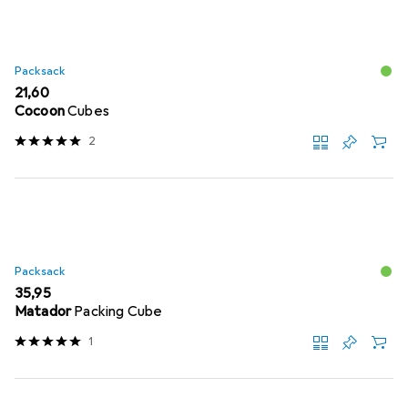
Packsack
EUR
21,60
Cocoon
Cubes
2
Packsack
EUR
35,95
Matador
Packing Cube
1