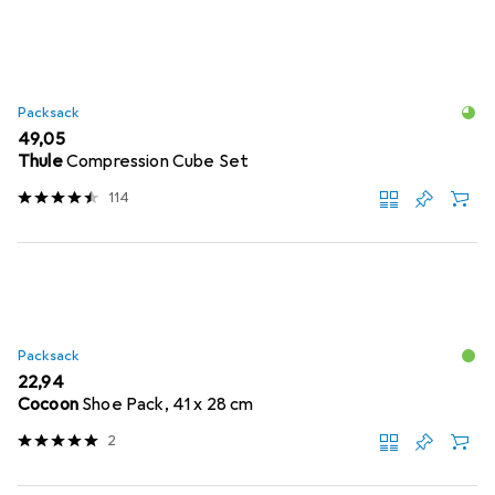
Packsack
EUR
49,05
Thule
Compression Cube Set
114
Packsack
EUR
22,94
Cocoon
Shoe Pack, 41 x 28 cm
2