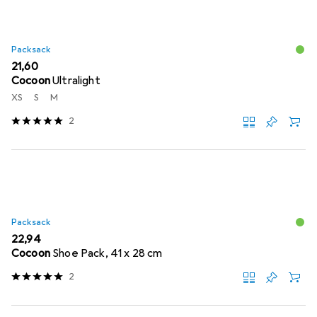
Packsack
EUR
21,60
Cocoon
Ultralight
XS
S
M
2
Packsack
EUR
22,94
Cocoon
Shoe Pack, 41 x 28 cm
2