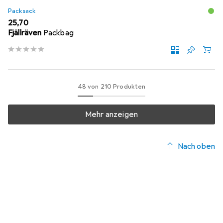
Packsack
EUR
25,70
Fjällräven
Packbag
48 von 210 Produkten
Mehr anzeigen
Nach oben