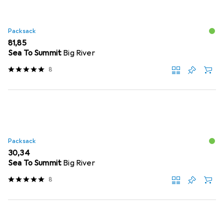
Packsack
EUR
81,85
Sea To Summit
Big River
8
Packsack
EUR
30,34
Sea To Summit
Big River
8