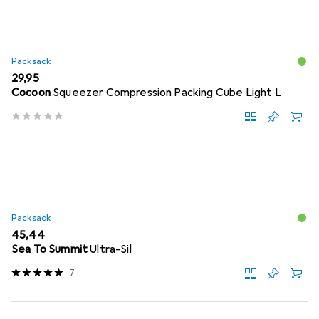
Packsack
EUR
29,95
Cocoon
Squeezer Compression Packing Cube Light L
Packsack
EUR
45,44
Sea To Summit
Ultra-Sil
7