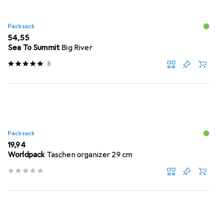
Packsack
EUR
54,55
Sea To Summit
Big River
8
Packsack
EUR
19,94
Worldpack
Taschen organizer 29 cm