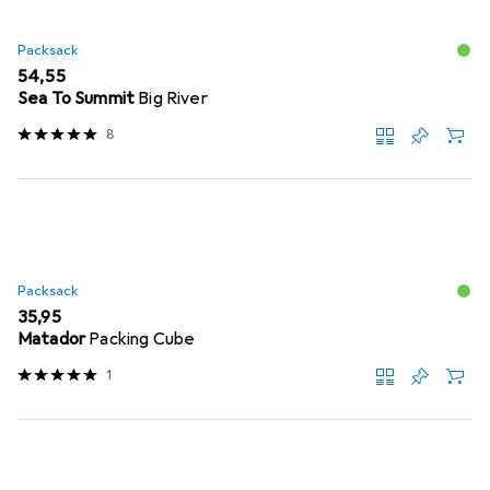
Packsack
EUR
54,55
Sea To Summit
Big River
8
Packsack
EUR
35,95
Matador
Packing Cube
1