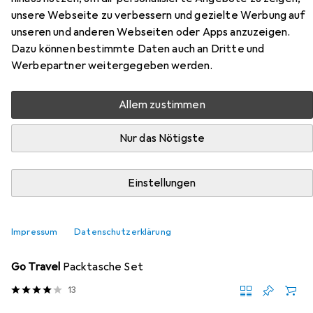
Zubehör für The Chesterfield
unsere Webseite zu verbessern und gezielte Werbung auf
Brand Josh Weekender
unseren und anderen Webseiten oder Apps anzuzeigen.
Dazu können bestimmte Daten auch an Dritte und
Reisetasche Leder 61 cm
Werbepartner weitergegeben werden.
Hier findest du passendes Zubehör zum Produkt The
Allem zustimmen
Chesterfield Brand Josh Weekender Reisetasche Leder
61 cm aus der Kategorie Packsack.
Nur das Nötigste
Relevanz
Produktliste
Einstellungen
Impressum
Datenschutzerklärung
Packsack
EUR
24,99
Go Travel
Packtasche Set
13