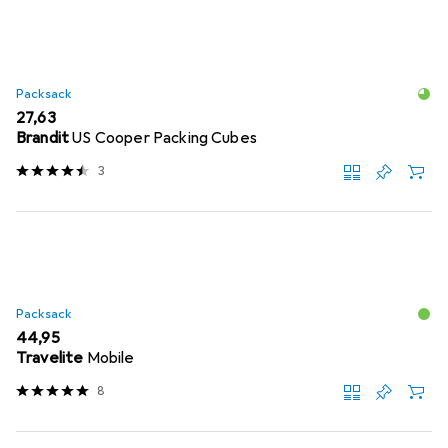
Packsack
EUR
27,63
Brandit
US Cooper Packing Cubes
3
Packsack
EUR
44,95
Travelite
Mobile
8