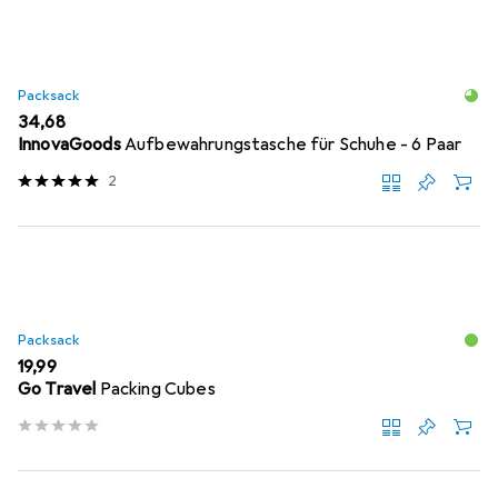
Packsack
EUR
34,68
InnovaGoods
Aufbewahrungstasche für Schuhe - 6 Paar
2
Packsack
EUR
19,99
Go Travel
Packing Cubes