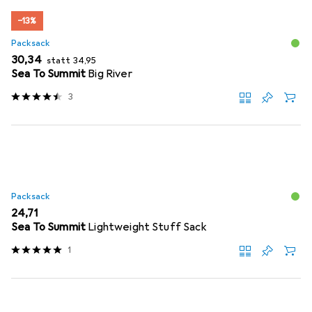
−13%
Packsack
EUR
EUR
30,34
statt
34,95
Sea To Summit
Big River
3
Packsack
EUR
24,71
Sea To Summit
Lightweight Stuff Sack
1