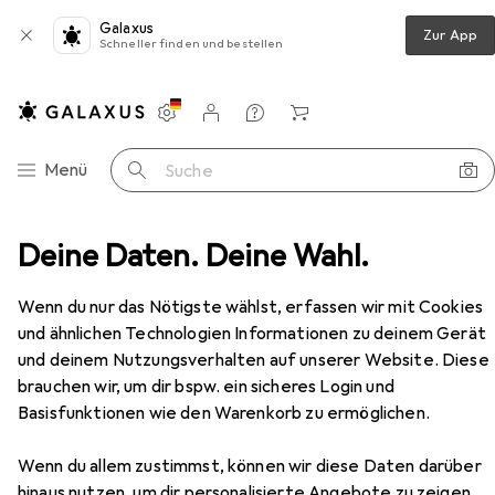
Galaxus
Zur App
Schneller finden und bestellen
Einstellungen
Kundenkonto
Vergleichslisten
Merklisten
Warenkorb
Navigation nach Kategorien
Menü
Suche
terfield Brand Josh Weekender Reisetasche Leder 61 cm
Deine Daten. Deine Wahl.
Zubehör
Wenn du nur das Nötigste wählst, erfassen wir mit Cookies
EUR
298,71
und ähnlichen Technologien Informationen zu deinem Gerät
The Chesterfield Brand
Josh
und deinem Nutzungsverhalten auf unserer Website. Diese
Weekender Reisetasche Leder 61 cm
32.90 l
brauchen wir, um dir bspw. ein sicheres Login und
Basisfunktionen wie den Warenkorb zu ermöglichen.
Wenn du allem zustimmst, können wir diese Daten darüber
hinaus nutzen, um dir personalisierte Angebote zu zeigen,