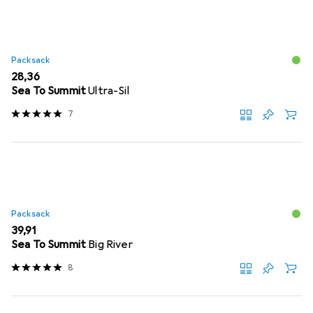
Packsack
EUR
28,36
Sea To Summit
Ultra-Sil
7
Packsack
EUR
39,91
Sea To Summit
Big River
8