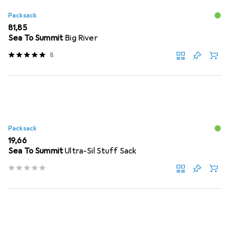
Packsack
EUR
81,85
Sea To Summit
Big River
8
Packsack
EUR
19,66
Sea To Summit
Ultra-Sil Stuff Sack