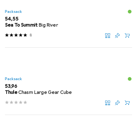
Packsack
EUR
54,55
Sea To Summit
Big River
8
Packsack
EUR
53,96
Thule
Chasm Large Gear Cube