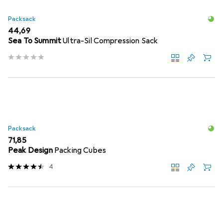
Packsack
EUR
44,69
Sea To Summit
Ultra-Sil Compression Sack
Packsack
EUR
71,85
Peak Design
Packing Cubes
4