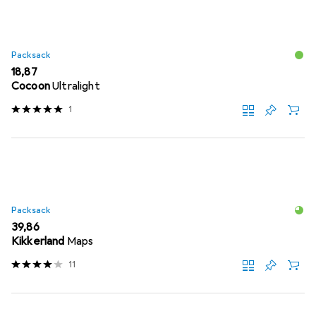
Packsack
EUR
18,87
Cocoon
Ultralight
1
Packsack
EUR
39,86
Kikkerland
Maps
11