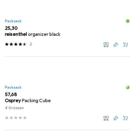
Packsack
EUR
25,30
reisenthel
organizer black
2
Packsack
EUR
57,68
Osprey
Packing Cube
4 Grössen