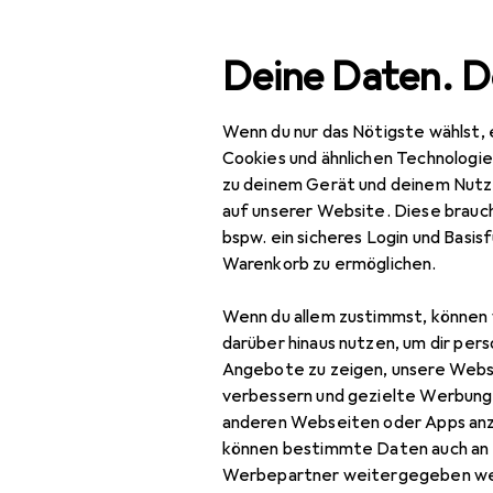
Suche
Deine Daten. D
Wenn du nur das Nötigste wählst, 
Navigation nach Kategorien
Gesamtsortiment
Geb
Gesamtsortiment
Cookies und ähnlichen Technologi
zu deinem Gerät und deinem Nutz
Gebraucht A
Gebraucht
auf unserer Website. Diese brauch
bspw. ein sicheres Login und Basis
Mode
Warenkorb zu ermöglichen.
Damen
Wenn du allem zustimmst, können 
Accessoires
darüber hinaus nutzen, um dir pers
Angebote zu zeigen, unsere Webs
Hüte + Caps
verbessern und gezielte Werbung
anderen Webseiten oder Apps an
Regenschirm
können bestimmte Daten auch an 
Schlüsselanhänger
Werbepartner weitergegeben we