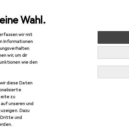
eine Wahl.
erfassen wir mit
raucht
Mode
Damen
Accessoires
en Informationen
ungsverhalten
ccessoires
en wir, um dir
funktionen wie den
wir diese Daten
onalisierte
eite zu
 auf unseren und
zuzeigen. Dazu
Dritte und
rden.