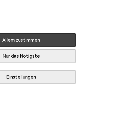
Einstellungen
Kundenkonto
Vergleichslisten
Merklisten
Warenkorb
Anmelden
Allem zustimmen
Nur das Nötigste
Einstellungen