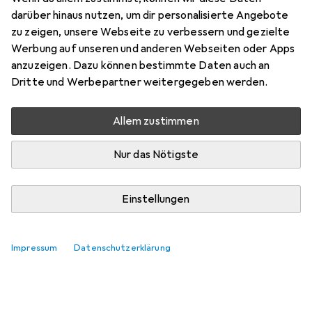
darüber hinaus nutzen, um dir personalisierte Angebote
babs.diego
+1
zu zeigen, unsere Webseite zu verbessern und gezielte
vor 6 Jahren
Werbung auf unseren und anderen Webseiten oder Apps
hat dieses Produkt gekauft
anzuzeigen. Dazu können bestimmte Daten auch an
Dritte und Werbepartner weitergegeben werden.
Gut.
TipTop. Wird schon etwas warm.
Allem zustimmen
Kommentieren
Nur das Nötigste
Einstellungen
Impressum
Datenschutzerklärung