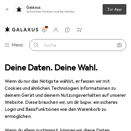
Galaxus
Zur App
Schneller finden und bestellen
Einstellungen
Kundenkonto
Vergleichslisten
Merklisten
Warenkorb
Navigation nach Kategorien
Menü
Suche
adegerät
Deine Daten. Deine Wahl.
Apple Power Adapter
Produktbewertungen
Gut.
Wenn du nur das Nötigste wählst, erfassen wir mit
Apple
Power Adapter
Cookies und ähnlichen Technologien Informationen zu
12 W, 1 Port
deinem Gerät und deinem Nutzungsverhalten auf unserer
Website. Diese brauchen wir, um dir bspw. ein sicheres
Login und Basisfunktionen wie den Warenkorb zu
ermöglichen.
Bewertung für Apple Power Adapter
Wenn du allem zustimmst, können wir diese Daten