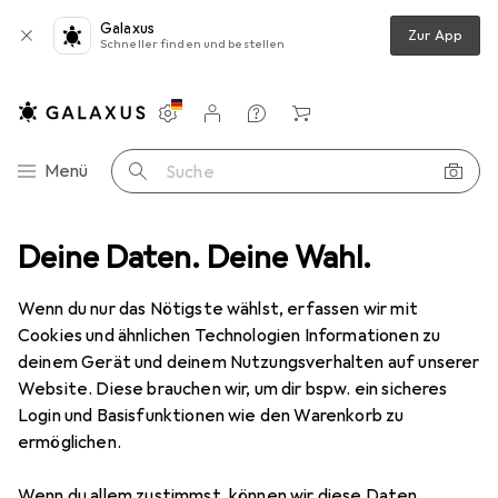
Galaxus
Zur App
Schneller finden und bestellen
Einstellungen
Kundenkonto
Vergleichslisten
Merklisten
Warenkorb
Navigation nach Kategorien
Menü
Suche
ofaserpads
Deine Daten. Deine Wahl.
Produktbewertungen
Gut waschbar und resistent.
Wenn du nur das Nötigste wählst, erfassen wir mit
EUR
12,03
bei 2 Stück
Cookies und ähnlichen Technologien Informationen zu
Kärcher
Microfaserpads
deinem Gerät und deinem Nutzungsverhalten auf unserer
Website. Diese brauchen wir, um dir bspw. ein sicheres
Login und Basisfunktionen wie den Warenkorb zu
Bewertung für Kärcher
ermöglichen.
Microfaserpads
Wenn du allem zustimmst, können wir diese Daten