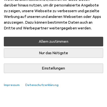
darüber hinaus nutzen, um dir personalisierte Angebote
AntonioAmbrosio89
zu zeigen, unsere Webseite zu verbessern und gezielte
0
vor 6 Jahren
Werbung auf unseren und anderen Webseiten oder Apps
hat dieses Produkt gekauft
anzuzeigen. Dazu können bestimmte Daten auch an
Dritte und Werbepartner weitergegeben werden.
Gut waschbar und resistent.
Allem zustimmen
Gut waschbar und resistent.
Pro
Gut Waschbar
Nur das Nötigste
Resistent
Sauber
Einstellungen
Kommentieren
Impressum
Datenschutzerklärung