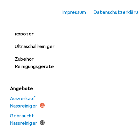
Teppichreiniger
Impressum
Datenschutzerklär
Staubsauger
Staubsauger
Roboter
Ultraschallreiniger
Zubehör
Reinigungsgeräte
Angebote
Ausverkauf
Nassreiniger
Gebraucht
Nassreiniger