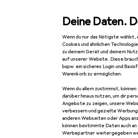
Suche
Deine Daten. D
Wenn du nur das Nötigste wählst, 
Navigation nach Kategorien
Gesamtsortiment
Haus
Gesamtsortiment
Cookies und ähnlichen Technologi
zu deinem Gerät und deinem Nutz
Nassreinige
Haushalt
auf unserer Website. Diese brauch
bspw. ein sicheres Login und Basis
Reinigungsgeräte
Warenkorb zu ermöglichen.
Dampfreiniger
Produkte
Forum
Wenn du allem zustimmst, können 
Fensterputzroboter
darüber hinaus nutzen, um dir pers
Angebote zu zeigen, unsere Webs
Fenstersauger
verbessern und gezielte Werbung
anderen Webseiten oder Apps an
Nassreiniger
können bestimmte Daten auch an 
Polsterreiniger +
Werbepartner weitergegeben we