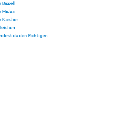
 Bissell
n Midea
n Kärcher
gleichen
findest du den Richtigen