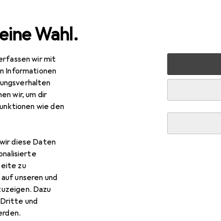
eine Wahl.
erfassen wir mit
halt
Reinigungsgeräte
Nassreiniger
en Informationen
ungsverhalten
r
· Hartbodenreiniger
en wir, um dir
funktionen wie den
wir diese Daten
onalisierte
eite zu
 auf unseren und
zuzeigen. Dazu
Dritte und
rden.