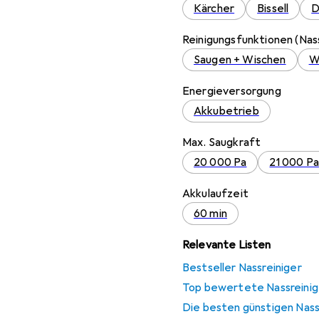
Kärcher
Bissell
D
Reinigungsfunktionen (Nass
Saugen + Wischen
W
Energieversorgung
Akkubetrieb
Max. Saugkraft
20 000 Pa
21 000 Pa
Akkulaufzeit
60 min
Relevante Listen
Bestseller Nassreiniger
Top bewertete Nassreinig
Die besten günstigen Nass