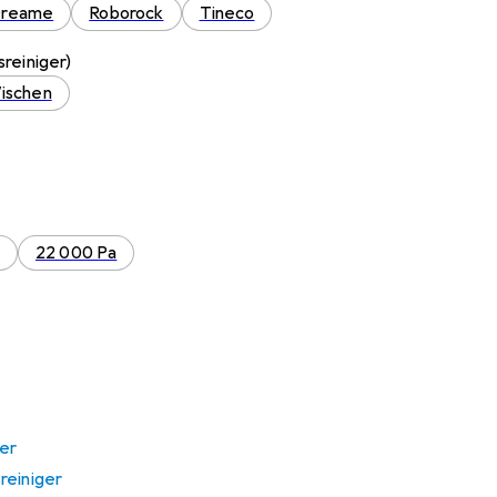
reame
Roborock
Tineco
reiniger)
ischen
22 000 Pa
er
reiniger