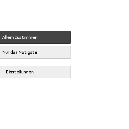
Einstellungen
Kundenkonto
Vergleichslisten
Merklisten
Warenkorb
Anmelden
Allem zustimmen
Nur das Nötigste
Einstellungen