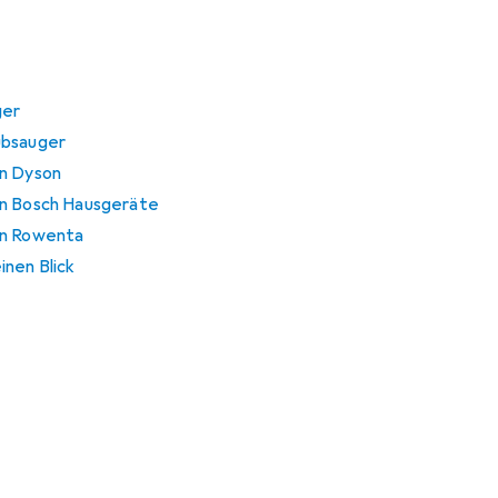
ger
ubsauger
on Dyson
on Bosch Hausgeräte
on Rowenta
inen Blick