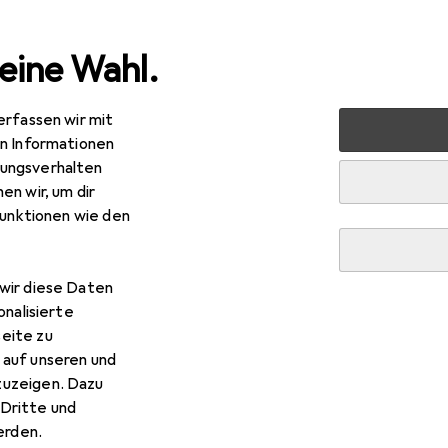
eine Wahl.
erfassen wir mit
halt
Reinigungsgeräte
Staubsauger
en Informationen
ungsverhalten
r
en wir, um dir
funktionen wie den
wir diese Daten
onalisierte
eite zu
 auf unseren und
zuzeigen. Dazu
Dritte und
rden.