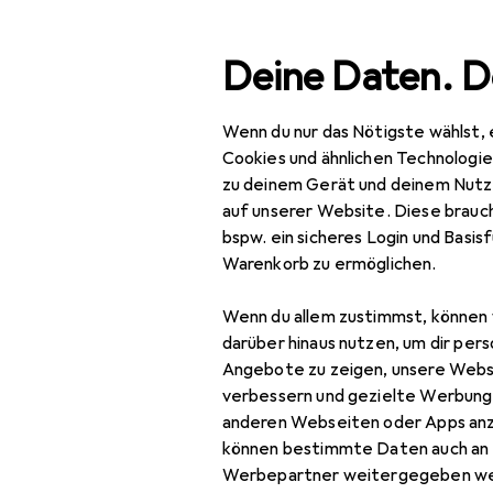
Suche
Deine Daten. D
Wenn du nur das Nötigste wählst, 
Navigation nach Kategorien
Gesamtsortiment
Haus
Gesamtsortiment
Cookies und ähnlichen Technologi
zu deinem Gerät und deinem Nutz
Staubsauge
Haushalt
auf unserer Website. Diese brauch
bspw. ein sicheres Login und Basis
Reinigungsgeräte
Warenkorb zu ermöglichen.
Dampfreiniger
Produkte
Forum
Wenn du allem zustimmst, können 
Fensterputzroboter
darüber hinaus nutzen, um dir pers
Angebote zu zeigen, unsere Webs
Fenstersauger
verbessern und gezielte Werbung
anderen Webseiten oder Apps an
Nassreiniger
können bestimmte Daten auch an 
Polsterreiniger +
Werbepartner weitergegeben we