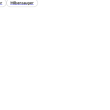
er
Milbensauger