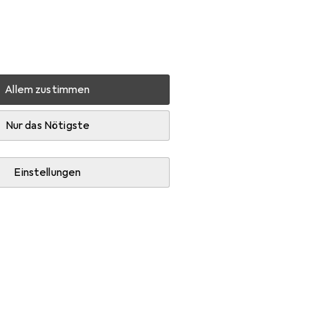
Einstellungen
Kundenkonto
Vergleichslisten
Merklisten
Warenkorb
Anmelden
Allem zustimmen
Nur das Nötigste
Einstellungen