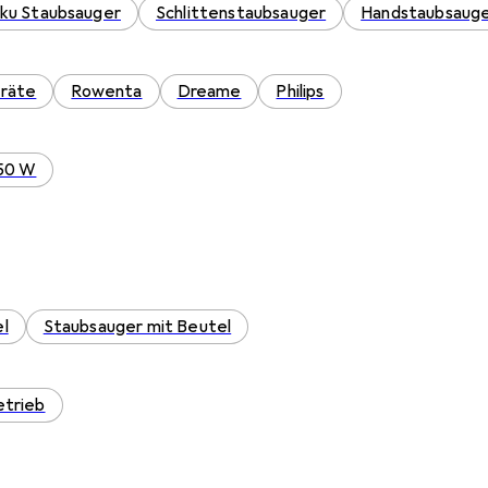
ku Staubsauger
Schlittenstaubsauger
Handstaubsaug
eräte
Rowenta
Dreame
Philips
50 W
l
Staubsauger mit Beutel
trieb