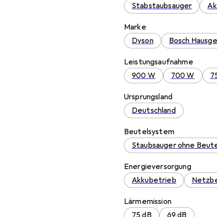
Stabstaubsauger
Ak
Marke
Dyson
Bosch Hausg
Leistungsaufnahme
900 W
700 W
7
Ursprungsland
Deutschland
Beutelsystem
Staubsauger ohne Beute
Energieversorgung
Akkubetrieb
Netzbe
Lärmemission
75 dB
69 dB