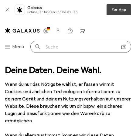
Galaxus
Zur App
Schneller finden und bestellen
Einstellungen
Kundenkonto
Vergleichslisten
Merklisten
Warenkorb
Navigation nach Kategorien
Menü
Suche
Graef Wk 900
Deine Daten. Deine Wahl.
Produktbewertungen
Mangelhafter Ausguss
Wenn du nur das Nötigste wählst, erfassen wir mit
Cookies und ähnlichen Technologien Informationen zu
EUR
139,–
Graef
Wk 900
deinem Gerät und deinem Nutzungsverhalten auf unserer
1.25 l
Website. Diese brauchen wir, um dir bspw. ein sicheres
Login und Basisfunktionen wie den Warenkorb zu
ermöglichen.
Wenn du allem zustimmst, können wir diese Daten