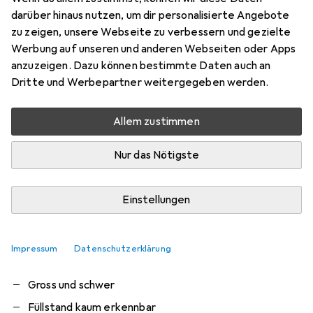
Bewertung für Graef Wk 900
darüber hinaus nutzen, um dir personalisierte Angebote
zu zeigen, unsere Webseite zu verbessern und gezielte
chrime68
Werbung auf unseren und anderen Webseiten oder Apps
0
vor 2 Jahren
anzuzeigen. Dazu können bestimmte Daten auch an
hat dieses Produkt gekauft
Dritte und Werbepartner weitergegeben werden.
Mangelhafter Ausguss
Allem zustimmen
Das Design ist OK, aber die Ausführung kommt sehr
Nur das Nötigste
wuchtig daher. Die Bedienung zur Temperaturvorwahl ist
mühsam und das Piepsen nervt. Für die Füllstandsanzeige
(nur von oben erkennbar) bräuchte es mehr als nur ein
Einstellungen
Min/Max.
mehr
Pro
Contra
Schnelle Erhitzung
Impressum
Datenschutzerklärung
Hält Temperatur
Gross und schwer
Füllstand kaum erkennbar