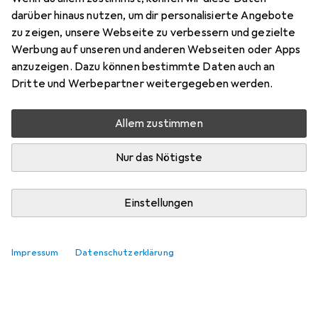
Dustbuster NVC220WC-QW
darüber hinaus nutzen, um dir personalisierte Angebote
zu zeigen, unsere Webseite zu verbessern und gezielte
Werbung auf unseren und anderen Webseiten oder Apps
erol_pal
0
anzuzeigen. Dazu können bestimmte Daten auch an
vor 2 Jahren
Dritte und Werbepartner weitergegeben werden.
hat dieses Produkt gekauft
Allem zustimmen
Qualität schnell gut gepackt
E. Palanci
Nur das Nötigste
Vielmals bestellt und immer gut angekommen und gute
gefühlvolle
Einstellungen
Pro
Findest du was du wünscht
Kommentieren
Impressum
Datenschutzerklärung