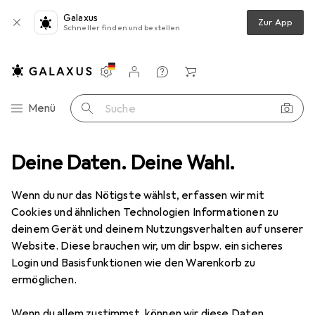
Galaxus
Zur App
Schneller finden und bestellen
Einstellungen
Kundenkonto
Vergleichslisten
Merklisten
Warenkorb
Navigation nach Kategorien
Menü
Suche
C220WC-QW
Deine Daten. Deine Wahl.
Produktbewertungen
Qualität schnell gut gepackt
Wenn du nur das Nötigste wählst, erfassen wir mit
EUR
49,33
Cookies und ähnlichen Technologien Informationen zu
Black & Decker
Dustbuster
deinem Gerät und deinem Nutzungsverhalten auf unserer
NVC220WC-QW
Website. Diese brauchen wir, um dir bspw. ein sicheres
Login und Basisfunktionen wie den Warenkorb zu
ermöglichen.
Bewertung für Black & Decker
Wenn du allem zustimmst, können wir diese Daten