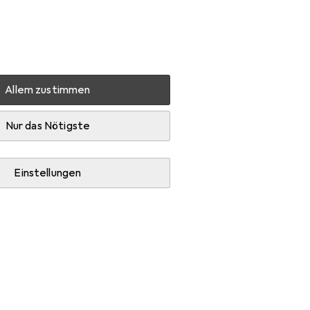
Einstellungen
Kundenkonto
Vergleichslisten
Merklisten
Warenkorb
Anmelden
Allem zustimmen
etzteil (4,5 mm)
Produktbewertungen
Zufrieden
Nur das Nötigste
Einstellungen