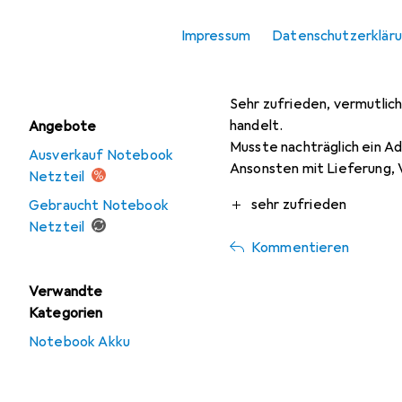
ulrinokomo
vor 2 Jahren
• hat d
Notebook Netzteil
Impressum
Datenschutzerklär
USB Ladegerät
Zufrieden
Sehr zufrieden, vermutlich 
handelt.
Angebote
Musste nachträglich ein A
Ausverkauf Notebook
Ansonsten mit Lieferung, 
Netzteil
Pro
sehr zufrieden
Gebraucht Notebook
Netzteil
Kommentieren
Verwandte
Kategorien
Notebook Akku