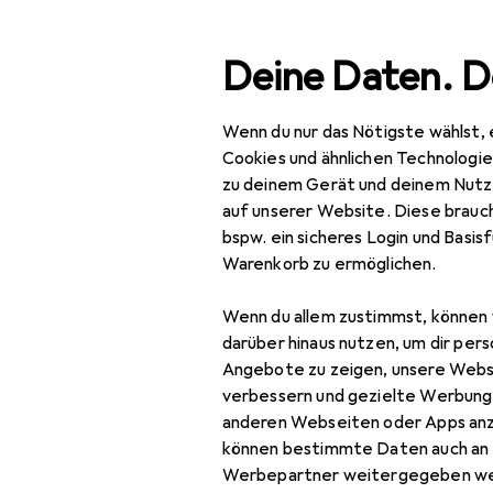
Suche
Deine Daten. D
Wenn du nur das Nötigste wählst, 
Navigation nach Kategorien
Notebooks + PCs
Notebook Zubehör
Notebook Stro
Gesamtsortiment
Cookies und ähnlichen Technologi
zu deinem Gerät und deinem Nutz
IT + Multimedia
auf unserer Website. Diese brauch
bspw. ein sicheres Login und Basis
EU
99
Notebooks + PCs
Warenkorb zu ermöglichen.
HP
Notebook Zubehör
150
Wenn du allem zustimmst, können 
Notebook
darüber hinaus nutzen, um dir pers
Stromversorgung
Angebote zu zeigen, unsere Webs
verbessern und gezielte Werbung
Data + Video
anderen Webseiten oder Apps an
Bewertung für HP
Adapter
können bestimmte Daten auch an 
Werbepartner weitergegeben we
Notebook Akku