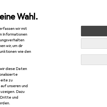
eine Wahl.
erfassen wir mit
mversorgung
Notebook Netzteil
HP 150 W Slim Smart-N
en Informationen
ungsverhalten
en wir, um dir
funktionen wie den
EUR
R
,94
statt
121,60
150 W Slim Smart-Netzteil (4,5 mm)
 W
wir diese Daten
onalisierte
eite zu
 auf unseren und
zuzeigen. Dazu
 150 W Slim Smart-Netzteil (4,5 mm)
Dritte und
rden.