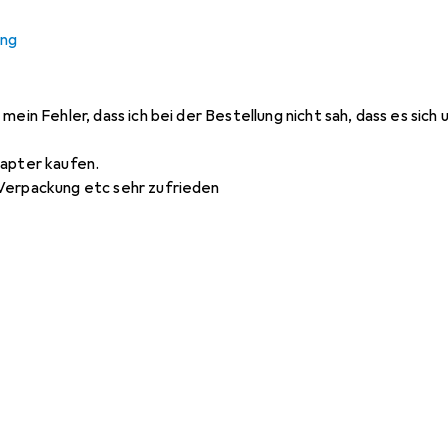
ieses Produkt gekauft
ung
mein Fehler, dass ich bei der Bestellung nicht sah, dass es sic
dapter kaufen.
Verpackung etc sehr zufrieden