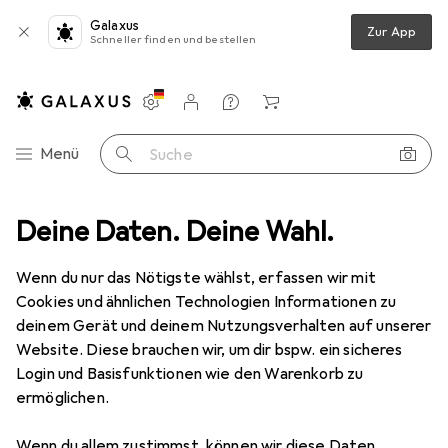
Galaxus
Zur App
Schneller finden und bestellen
Einstellungen
Kundenkonto
Vergleichslisten
Merklisten
Warenkorb
Navigation nach Kategorien
Menü
Suche
media
Deine Daten. Deine Wahl.
Notebooks + PCs
Notebook Zubehör
Stylus Zubehör
Stylus Zubehör
Wenn du nur das Nötigste wählst, erfassen wir mit
Cookies und ähnlichen Technologien Informationen zu
deinem Gerät und deinem Nutzungsverhalten auf unserer
Produkte
Forum
Website. Diese brauchen wir, um dir bspw. ein sicheres
Login und Basisfunktionen wie den Warenkorb zu
ermöglichen.
Wenn du allem zustimmst, können wir diese Daten