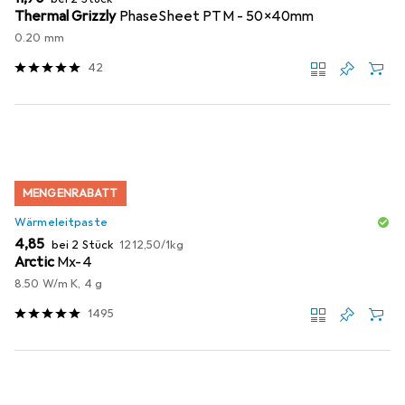
Thermal Grizzly
PhaseSheet PTM - 50x40mm
0.20 mm
42
MENGENRABATT
Wärmeleitpaste
EUR
EUR
4,85
bei 2 Stück
1212,50
/
1kg
Arctic
Mx-4
8.50 W/m K, 4 g
1495