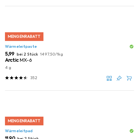
MENGENRABATT
Wärmeleitpaste
EUR
EUR
5,99
bei 2 Stück
1497,50
/
1kg
Arctic
MX-6
4 g
352
MENGENRABATT
Wärmeleitpad
EUR
11,90
bei 2 Stück