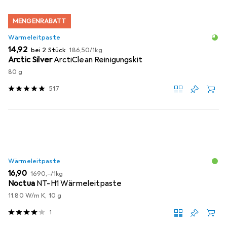
MENGENRABATT
Wärmeleitpaste
EUR
EUR
14,92
bei 2 Stück
186,50
/
1kg
Arctic Silver
ArctiClean Reinigungskit
80 g
517
Wärmeleitpaste
EUR
EUR
16,90
1690,–
/
1kg
Noctua
NT-H1 Wärmeleitpaste
11.80 W/m K, 10 g
1