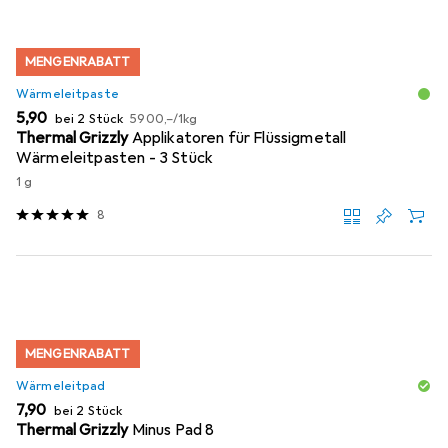
MENGENRABATT
Wärmeleitpaste
EUR
EUR
5,90
bei 2 Stück
5900,–
/
1kg
Thermal Grizzly
Applikatoren für Flüssigmetall
Wärmeleitpasten - 3 Stück
1 g
8
MENGENRABATT
Wärmeleitpad
EUR
7,90
bei 2 Stück
Thermal Grizzly
Minus Pad 8