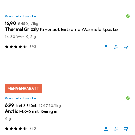
Wärmeleitpaste
EUR
EUR
16,90
8450,–
/
1kg
Thermal Grizzly
Kryonaut Extreme Wärmeleitpaste
14.20 W/m K, 2 g
393
MENGENRABATT
Wärmeleitpaste
EUR
EUR
6,99
bei 2 Stück
1747,50
/
1kg
Arctic
MX-6 mit Reiniger
4 g
352