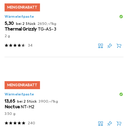
MENGENRABATT
Wärmeleitpaste
EUR
EUR
5,30
bei 2 Stück
2650,–
/
1kg
Thermal Grizzly
TG-AS-3
2 g
34
MENGENRABATT
Wärmeleitpaste
EUR
EUR
13,65
bei 2 Stück
3900,–
/
1kg
Noctua
NT-H2
3.50 g
240