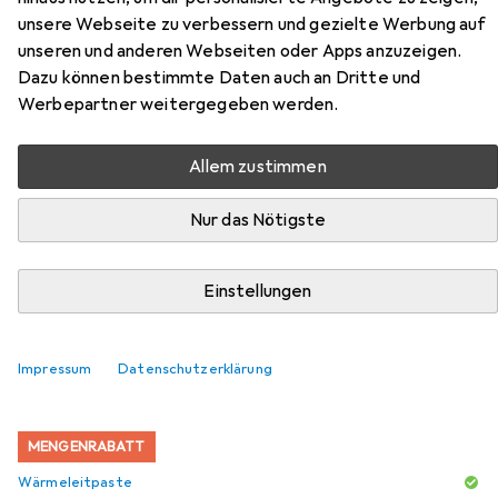
CC7124EP01 Low Profile CPU-
unsere Webseite zu verbessern und gezielte Werbung auf
unseren und anderen Webseiten oder Apps anzuzeigen.
Kühler
Dazu können bestimmte Daten auch an Dritte und
Werbepartner weitergegeben werden.
Hier findest du passendes Zubehör zum Produkt Akasa
AK-CC7124EP01 Low Profile CPU-Kühler aus den
Allem zustimmen
Kategorien Wärmeleitpaste und Wärmeleitpad.
Nur das Nötigste
Beliebt
Wärmeleitpaste
Wärmeleitpad
Akasa
Einstellungen
Relevanz
Produktliste
Impressum
Datenschutzerklärung
MENGENRABATT
Wärmeleitpaste