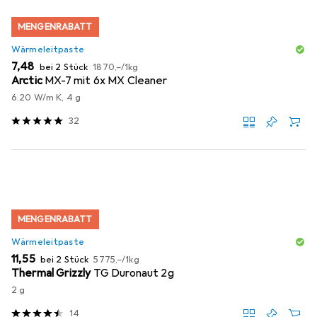
MENGENRABATT
Wärmeleitpaste
EUR
EUR
7,48
bei 2 Stück
1870,–
/
1kg
Arctic
MX-7 mit 6x MX Cleaner
6.20 W/m K, 4 g
32
MENGENRABATT
Wärmeleitpaste
EUR
EUR
11,55
bei 2 Stück
5775,–
/
1kg
Thermal Grizzly
TG Duronaut 2g
2 g
14