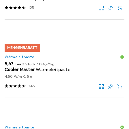
125
MENGENRABATT
Wärmeleitpaste
EUR
EUR
5,67
bei 2 Stück
1134,–
/
1kg
Cooler Master
Wärmeleitpaste
4.50 W/m K, 5 g
345
Wärmeleitpaste