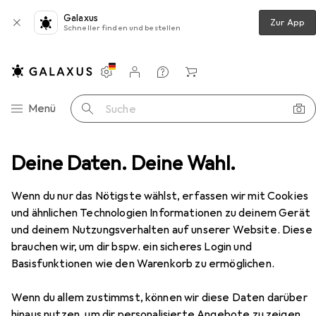
Galaxus
Zur App
Schneller finden und bestellen
Einstellungen
Kundenkonto
Vergleichslisten
Merklisten
Warenkorb
Navigation nach Kategorien
Menü
Suche
Kühler
Deine Daten. Deine Wahl.
Akasa AK-CC7124EP01 Low Profile CPU-Kühler
Zubehör
EUR
41,90
Wenn du nur das Nötigste wählst, erfassen wir mit Cookies
Akasa
AK-CC7124EP01 Low Profile
und ähnlichen Technologien Informationen zu deinem Gerät
CPU-Kühler
und deinem Nutzungsverhalten auf unserer Website. Diese
23.50 mm
brauchen wir, um dir bspw. ein sicheres Login und
Basisfunktionen wie den Warenkorb zu ermöglichen.
Wenn du allem zustimmst, können wir diese Daten darüber
Zubehör für Akasa AK-
hinaus nutzen, um dir personalisierte Angebote zu zeigen,