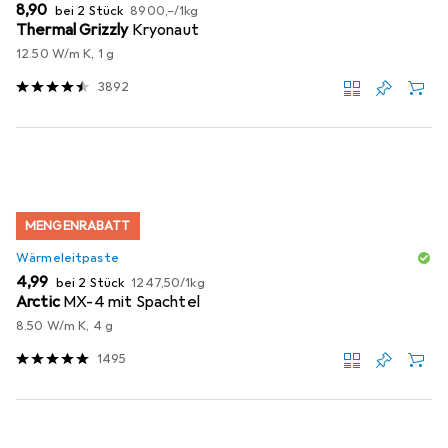
EUR
EUR
8,90
bei 2 Stück
8900,–
/
1kg
Thermal Grizzly
Kryonaut
12.50 W/m K, 1 g
3892
MENGENRABATT
Wärmeleitpaste
EUR
EUR
4,99
bei 2 Stück
1247,50
/
1kg
Arctic
MX-4 mit Spachtel
8.50 W/m K, 4 g
1495