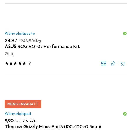
Wärmeleitpaste
EUR
EUR
24,97
1248,50
/
1kg
ASUS
ROG RG-07 Performance Kit
20 g
9
MENGENRABATT
Wärmeleitpad
EUR
9,90
bei 2 Stück
Thermal Grizzly
Minus Pad 8 (100x100x0.5mm)