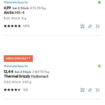
Wärmeleitpaste
EUR
EUR
6,99
bei 2 Stück
873,75
/
1kg
Arctic
MX-4
8.50 W/m K, 8 g
1495
MENGENRABATT
Wärmeleitpaste
EUR
EUR
12,44
bei 2 Stück
3189,75
/
1kg
Thermal Grizzly
Hydronaut
11.80 W/m K, 3.90 g
162