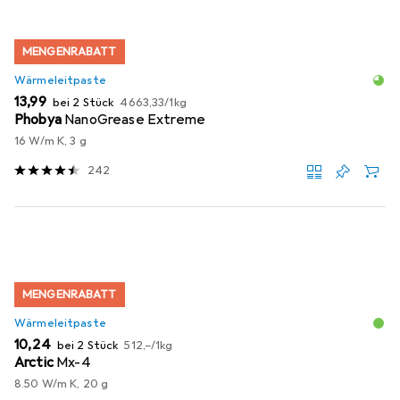
MENGENRABATT
Wärmeleitpaste
EUR
EUR
13,99
bei 2 Stück
4663,33
/
1kg
Phobya
NanoGrease Extreme
16 W/m K, 3 g
242
MENGENRABATT
Wärmeleitpaste
EUR
EUR
10,24
bei 2 Stück
512,–
/
1kg
Arctic
Mx-4
8.50 W/m K, 20 g