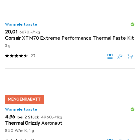
Wärmeleitpaste
EUR
EUR
20,01
6670,–
/
1kg
Corsair
XTM70 Extreme Performance Thermal Paste Kit
3 g
27
MENGENRABATT
Wärmeleitpaste
EUR
EUR
4,96
bei 2 Stück
4960,–
/
1kg
Thermal Grizzly
Aeronaut
8.50 W/m K, 1 g