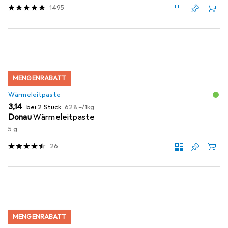
1495
MENGENRABATT
Wärmeleitpaste
EUR
EUR
3,14
bei 2 Stück
628,–
/
1kg
Donau
Wärmeleitpaste
5 g
26
MENGENRABATT