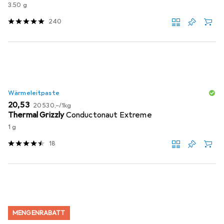
3.50 g
240
Wärmeleitpaste
EUR
EUR
20,53
20 530,–
/
1kg
Thermal Grizzly
Conductonaut Extreme
1 g
18
MENGENRABATT