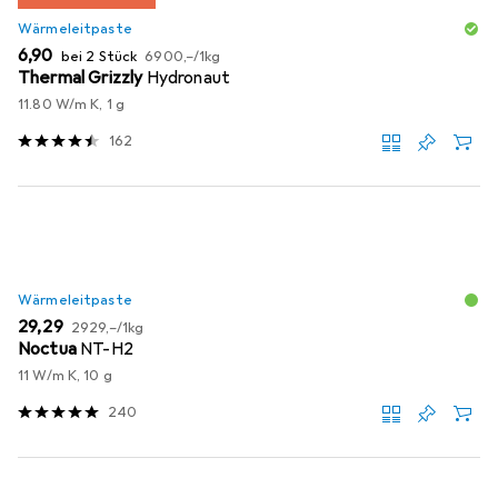
Wärmeleitpaste
EUR
EUR
6,90
bei 2 Stück
6900,–
/
1kg
Thermal Grizzly
Hydronaut
11.80 W/m K, 1 g
162
Wärmeleitpaste
EUR
EUR
29,29
2929,–
/
1kg
Noctua
NT-H2
11 W/m K, 10 g
240