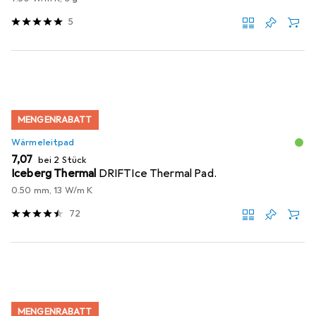
5
MENGENRABATT
Wärmeleitpad
EUR
7,07
bei 2 Stück
Iceberg Thermal
DRIFTIce Thermal Pad.
0.50 mm, 13 W/m K
72
MENGENRABATT