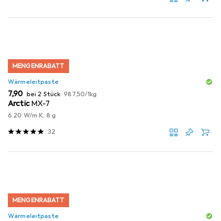
MENGENRABATT
Wärmeleitpaste
EUR
EUR
7,90
bei 2 Stück
987,50
/
1kg
Arctic
MX-7
6.20 W/m K, 8 g
32
MENGENRABATT
Wärmeleitpaste