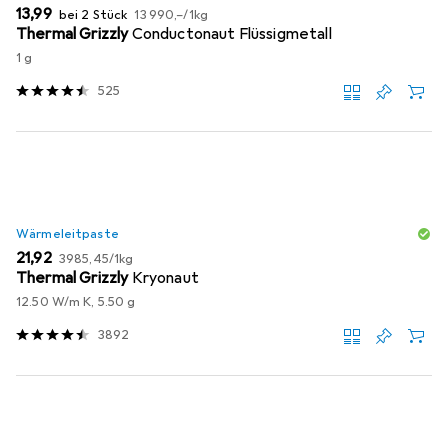
EUR
EUR
13,99
bei 2 Stück
13 990,–
/
1kg
Thermal Grizzly
Conductonaut Flüssigmetall
1 g
525
Wärmeleitpaste
EUR
EUR
21,92
3985,45
/
1kg
Thermal Grizzly
Kryonaut
12.50 W/m K, 5.50 g
3892