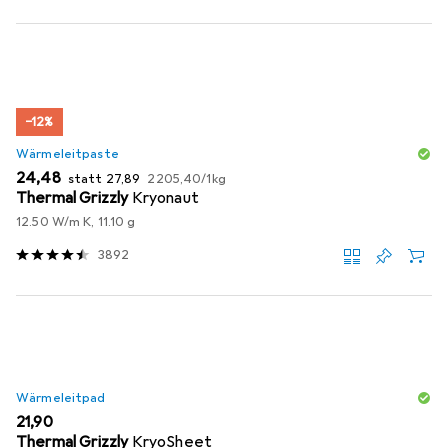
−12%
Wärmeleitpaste
EUR
EUR
EUR
24,48
statt
27,89
2205,40
/
1kg
Thermal Grizzly
Kryonaut
12.50 W/m K, 11.10 g
3892
Wärmeleitpad
EUR
21,90
Thermal Grizzly
KryoSheet