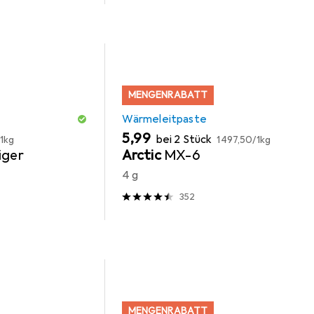
MENGENRABATT
Wärmeleitpaste
EUR
EUR
5,99
bei 2 Stück
1kg
1497,50
/
1kg
iger
Arctic
MX-6
4 g
352
MENGENRABATT