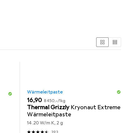
Wärmeleitpaste
EUR
EUR
16,90
8450,–
/
1kg
Thermal Grizzly
Kryonaut Extreme
Wärmeleitpaste
14.20 W/m K, 2 g
393