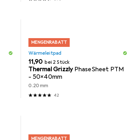
MENGENRABATT
Wärmeleitpad
EUR
11,90
bei 2 Stück
Thermal Grizzly
PhaseSheet PTM
- 50x40mm
0.20 mm
42
MENGENRABATT