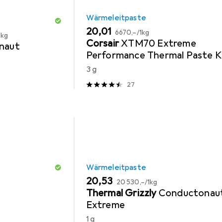
Wärmeleitpaste
EUR
EUR
20,01
6670,–
/
1kg
1kg
Corsair
XTM70 Extreme
naut
Performance Thermal Paste K
3 g
27
Wärmeleitpaste
EUR
EUR
20,53
20 530,–
/
1kg
Thermal Grizzly
Conductonau
Extreme
1 g