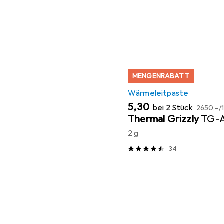
MENGENRABATT
Wärmeleitpaste
EUR
EUR
5,30
bei 2 Stück
2650,–
/
Thermal Grizzly
TG-
2 g
34