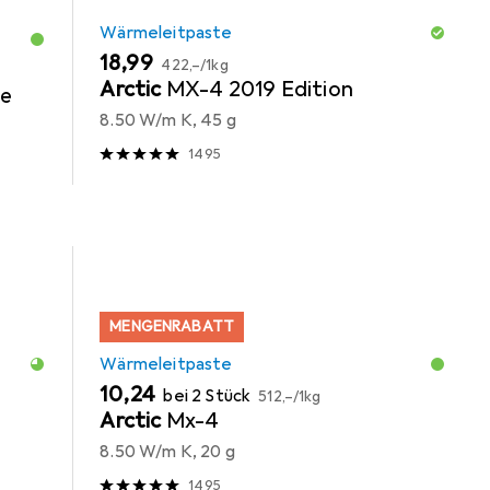
Wärmeleitpaste
EUR
EUR
18,99
422,–
/
1kg
Arctic
MX-4 2019 Edition
te
8.50 W/m K, 45 g
1495
MENGENRABATT
Wärmeleitpaste
EUR
EUR
10,24
bei 2 Stück
512,–
/
1kg
Arctic
Mx-4
8.50 W/m K, 20 g
1495