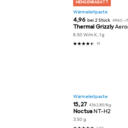
MENGENRABATT
Wärmeleitpaste
EUR
EUR
4,96
bei 2 Stück
4960,–
/
Thermal Grizzly
Aero
8.50 W/m K, 1 g
19
Wärmeleitpaste
EUR
EUR
15,27
4362,85
/
1kg
Noctua
NT-H2
3.50 g