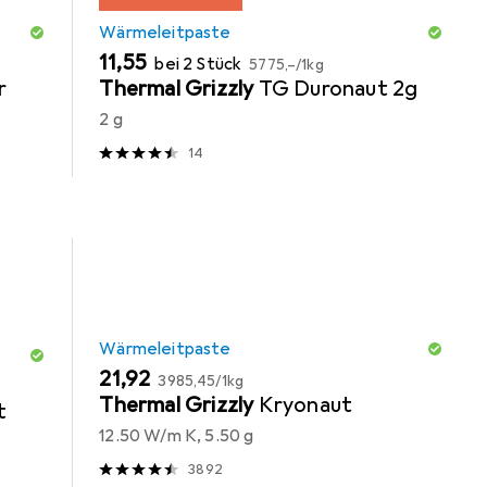
Wärmeleitpaste
EUR
EUR
11,55
bei 2 Stück
5775,–
/
1kg
r
Thermal Grizzly
TG Duronaut 2g
2 g
14
Wärmeleitpaste
EUR
EUR
21,92
3985,45
/
1kg
Thermal Grizzly
Kryonaut
t
12.50 W/m K, 5.50 g
3892