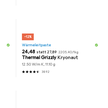
−12%
Wärmeleitpaste
EUR
EUR
EUR
24,48
statt
27,89
2205,40
/
1kg
Thermal Grizzly
Kryonaut
12.50 W/m K, 11.10 g
3892