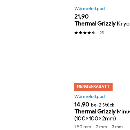
Wärmeleitpad
EUR
21,90
Thermal Grizzly
Kryo
125
MENGENRABATT
Wärmeleitpad
EUR
14,90
bei 2 Stück
Thermal Grizzly
Minu
(100x100x2mm)
1.50 mm
2 mm
3 mm