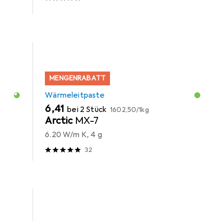
MENGENRABATT
Wärmeleitpaste
EUR
EUR
6,41
bei 2 Stück
1602,50
/
1kg
Arctic
MX-7
6.20 W/m K, 4 g
32