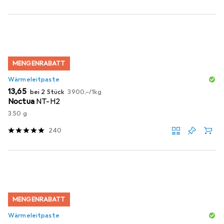
MENGENRABATT
Wärmeleitpaste
EUR
EUR
13,65
bei 2 Stück
3900,–
/
1kg
Noctua
NT-H2
3.50 g
240
MENGENRABATT
Wärmeleitpaste