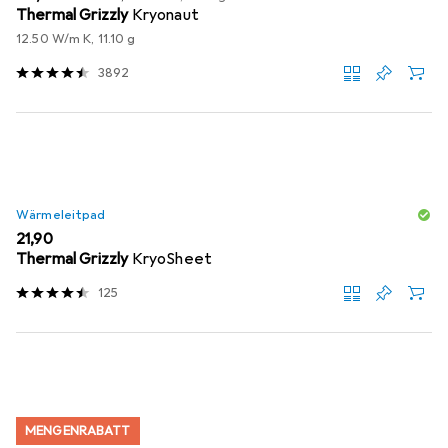
Thermal Grizzly
Kryonaut
12.50 W/m K, 11.10 g
3892
Wärmeleitpad
EUR
21,90
Thermal Grizzly
KryoSheet
125
MENGENRABATT