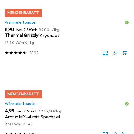
MENGENRABATT
Wärmeleitpaste
EUR
EUR
8,90
bei 2 Stück
8900,–
/
1kg
Thermal Grizzly
Kryonaut
12.50 W/m K, 1 g
3892
MENGENRABATT
Wärmeleitpaste
EUR
EUR
4,99
bei 2 Stück
1247,50
/
1kg
Arctic
MX-4 mit Spachtel
8.50 W/m K, 4 g