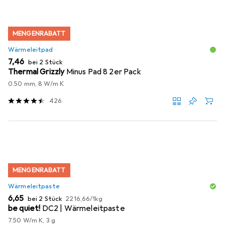
MENGENRABATT
Wärmeleitpad
EUR
7,46
bei 2 Stück
Thermal Grizzly
Minus Pad 8 2er Pack
0.50 mm, 8 W/m K
426
MENGENRABATT
Wärmeleitpaste
EUR
EUR
6,65
bei 2 Stück
2216,66
/
1kg
be quiet!
DC2 | Wärmeleitpaste
7.50 W/m K, 3 g