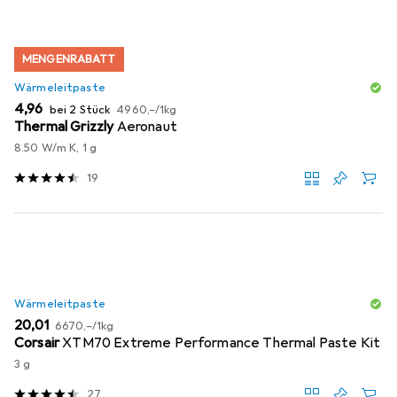
MENGENRABATT
Wärmeleitpaste
EUR
EUR
4,96
bei 2 Stück
4960,–
/
1kg
Thermal Grizzly
Aeronaut
8.50 W/m K, 1 g
19
Wärmeleitpaste
EUR
EUR
20,01
6670,–
/
1kg
Corsair
XTM70 Extreme Performance Thermal Paste Kit
3 g
27