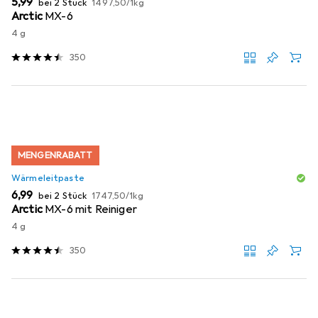
EUR
5,99
bei 2 Stück
1497,50
/
1kg
Arctic
MX-6
4 g
350
MENGENRABATT
Wärmeleitpaste
EUR
EUR
6,99
bei 2 Stück
1747,50
/
1kg
Arctic
MX-6 mit Reiniger
4 g
350