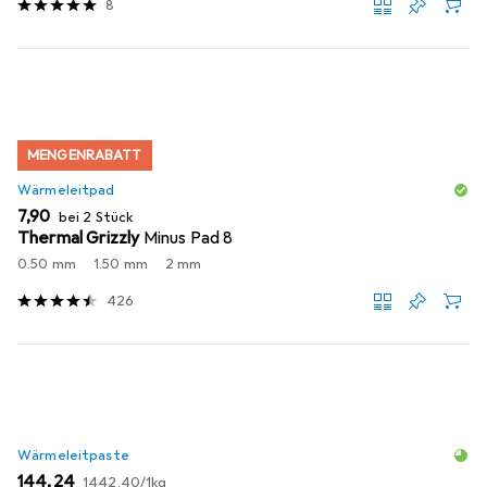
8
MENGENRABATT
Wärmeleitpad
EUR
7,90
bei 2 Stück
Thermal Grizzly
Minus Pad 8
0.50 mm
1.50 mm
2 mm
426
Wärmeleitpaste
EUR
EUR
144,24
1442,40
/
1kg