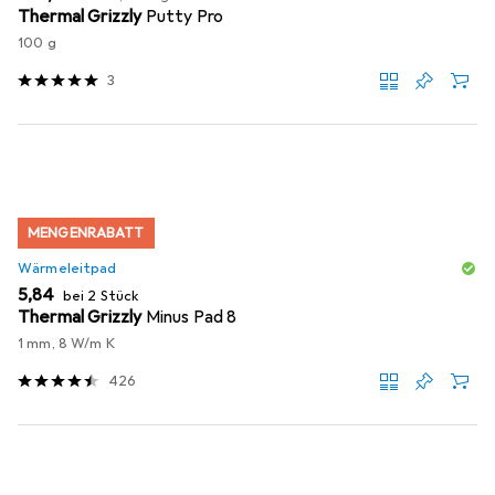
Thermal Grizzly
Putty Pro
100 g
3
MENGENRABATT
Wärmeleitpad
EUR
5,84
bei 2 Stück
Thermal Grizzly
Minus Pad 8
1 mm, 8 W/m K
426