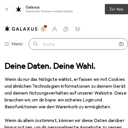
Galaxus
Zur App
Schneller finden und bestellen
Einstellungen
Kundenkonto
Vergleichslisten
Merklisten
Warenkorb
Navigation nach Kategorien
Menü
Suche
C Komponenten
Deine Daten. Deine Wahl.
Prozessor
AMD Ryzen 9 5900XT
Zubehör
Wenn du nur das Nötigste wählst, erfassen wir mit Cookies
EUR
297,08
und ähnlichen Technologien Informationen zu deinem Gerät
AMD
Ryzen 9 5900XT
und deinem Nutzungsverhalten auf unserer Website. Diese
AM4, 3.30 GHz, 16 -Core
brauchen wir, um dir bspw. ein sicheres Login und
Basisfunktionen wie den Warenkorb zu ermöglichen.
Wenn du allem zustimmst, können wir diese Daten darüber
hinaus nutzen, um dir personalisierte Angebote zu zeigen,