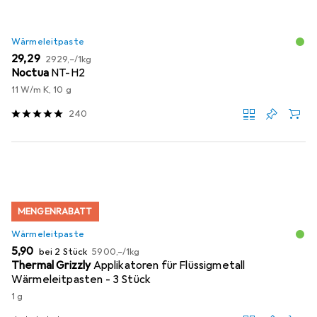
Wärmeleitpaste
EUR
EUR
29,29
2929,–
/
1kg
Noctua
NT-H2
11 W/m K, 10 g
240
MENGENRABATT
Wärmeleitpaste
EUR
EUR
5,90
bei 2 Stück
5900,–
/
1kg
Thermal Grizzly
Applikatoren für Flüssigmetall
Wärmeleitpasten - 3 Stück
1 g