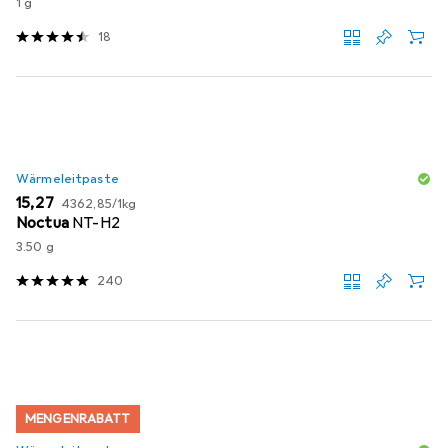
1 g
18
Wärmeleitpaste
EUR
EUR
15,27
4362,85
/
1kg
Noctua
NT-H2
3.50 g
240
MENGENRABATT