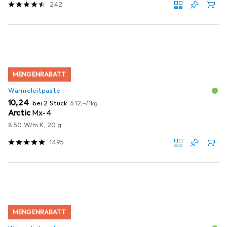
242
MENGENRABATT
Wärmeleitpaste
EUR
EUR
10,24
bei 2 Stück
512,–
/
1kg
Arctic
Mx-4
8.50 W/m K, 20 g
1495
MENGENRABATT