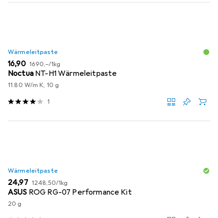
Wärmeleitpaste
EUR
EUR
16,90
1690,–
/
1kg
Noctua
NT-H1 Wärmeleitpaste
11.80 W/m K, 10 g
1
Wärmeleitpaste
EUR
EUR
24,97
1248,50
/
1kg
ASUS
ROG RG-07 Performance Kit
20 g