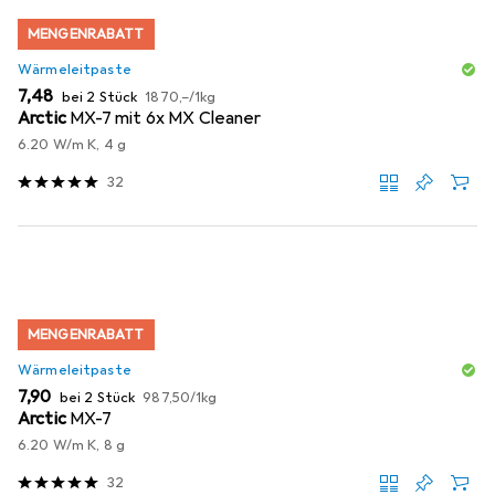
MENGENRABATT
Wärmeleitpaste
EUR
EUR
7,48
bei 2 Stück
1870,–
/
1kg
Arctic
MX-7 mit 6x MX Cleaner
6.20 W/m K, 4 g
32
MENGENRABATT
Wärmeleitpaste
EUR
EUR
7,90
bei 2 Stück
987,50
/
1kg
Arctic
MX-7
6.20 W/m K, 8 g
32