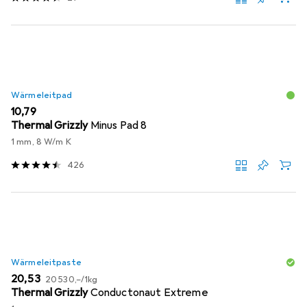
Wärmeleitpad
EUR
10,79
Thermal Grizzly
Minus Pad 8
1 mm, 8 W/m K
426
Wärmeleitpaste
EUR
EUR
20,53
20 530,–
/
1kg
Thermal Grizzly
Conductonaut Extreme