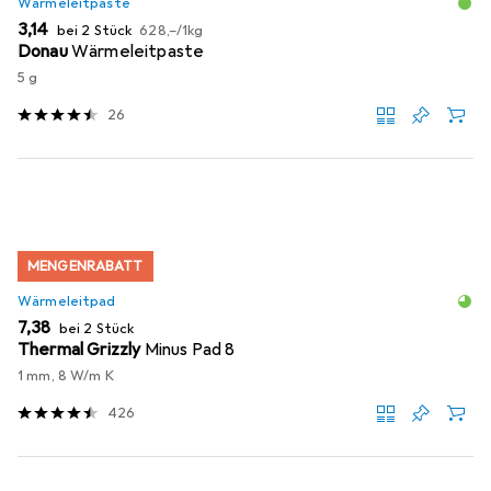
Wärmeleitpaste
EUR
EUR
3,14
bei 2 Stück
628,–
/
1kg
Donau
Wärmeleitpaste
5 g
26
MENGENRABATT
Wärmeleitpad
EUR
7,38
bei 2 Stück
Thermal Grizzly
Minus Pad 8
1 mm, 8 W/m K
426