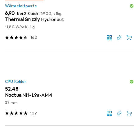
Wärmeleitpaste
EUR
EUR
6,90
bei 2 Stück
6900,–
/
1kg
Thermal Grizzly
Hydronaut
11.80 W/m K, 1 g
162
CPU Kühler
EUR
52,48
Noctua
NH-L9a-AM4
37 mm
109