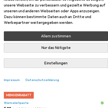
Zubehör für AMD Ryzen 9
unsere Webseite zu verbessern und gezielte Werbung auf
5900XT
unseren und anderen Webseiten oder Apps anzuzeigen.
Dazu können bestimmte Daten auch an Dritte und
Werbepartner weitergegeben werden.
Hier findest du passendes Zubehör zum Produkt AMD
Ryzen 9 5900XT aus den Kategorien Wärmeleitpaste,
Wärmeleitpad und CPU Kühler.
Allem zustimmen
Nur das Nötigste
Beliebt
Wärmeleitpaste
Wärmeleitpad
CPU Kühler
Einstellungen
Relevanz
Produktliste
Impressum
Datenschutzerklärung
MENGENRABATT
Wärmeleitpaste
EUR