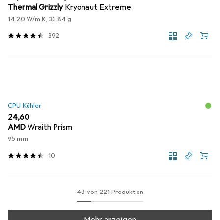
Thermal Grizzly
Kryonaut Extreme
14.20 W/m K, 33.84 g
392
CPU Kühler
EUR
24,60
AMD
Wraith Prism
95 mm
10
48 von 221 Produkten
Mehr anzeigen