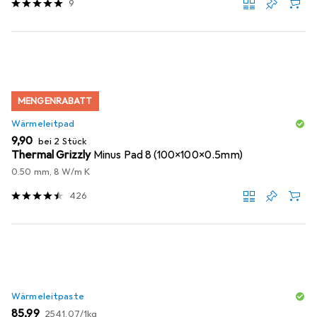
9
MENGENRABATT
Wärmeleitpad
EUR
9,90
bei 2 Stück
Thermal Grizzly
Minus Pad 8 (100x100x0.5mm)
0.50 mm, 8 W/m K
426
Wärmeleitpaste
EUR
EUR
85,99
2541,07
/
1kg