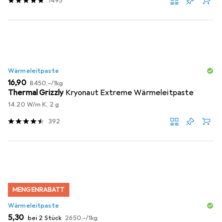
1495
Wärmeleitpaste
EUR
EUR
16,90
8450,–
/
1kg
Thermal Grizzly
Kryonaut Extreme Wärmeleitpaste
14.20 W/m K, 2 g
392
MENGENRABATT
Wärmeleitpaste
EUR
EUR
5,30
bei 2 Stück
2650,–
/
1kg