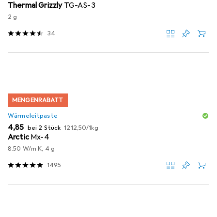
Thermal Grizzly
TG-AS-3
2 g
34
MENGENRABATT
Wärmeleitpaste
EUR
EUR
4,85
bei 2 Stück
1212,50
/
1kg
Arctic
Mx-4
8.50 W/m K, 4 g
1495