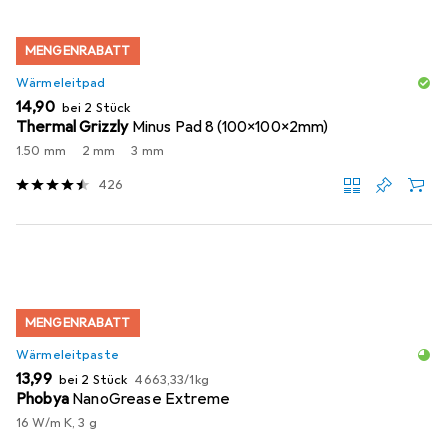
MENGENRABATT
Wärmeleitpad
EUR
14,90
bei 2 Stück
Thermal Grizzly
Minus Pad 8 (100x100x2mm)
1.50 mm
2 mm
3 mm
426
MENGENRABATT
Wärmeleitpaste
EUR
EUR
13,99
bei 2 Stück
4663,33
/
1kg
Phobya
NanoGrease Extreme
16 W/m K, 3 g