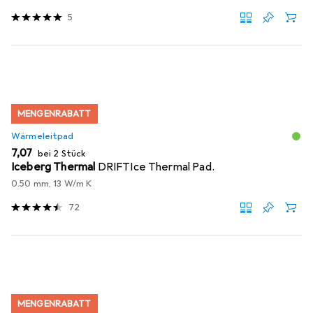
5
MENGENRABATT
Wärmeleitpad
EUR
7,07
bei 2 Stück
Iceberg Thermal
DRIFTIce Thermal Pad.
0.50 mm, 13 W/m K
72
MENGENRABATT