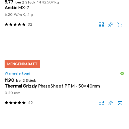
EUR
EUR
5,77
bei 2 Stück
1442,50
/
1kg
Arctic
MX-7
6.20 W/m K, 4 g
32
MENGENRABATT
Wärmeleitpad
EUR
11,90
bei 2 Stück
Thermal Grizzly
PhaseSheet PTM - 50x40mm
0.20 mm
42