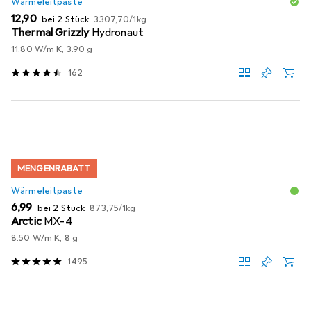
Wärmeleitpaste
EUR
EUR
12,90
bei 2 Stück
3307,70
/
1kg
Thermal Grizzly
Hydronaut
11.80 W/m K, 3.90 g
162
MENGENRABATT
Wärmeleitpaste
EUR
EUR
6,99
bei 2 Stück
873,75
/
1kg
Arctic
MX-4
8.50 W/m K, 8 g
1495