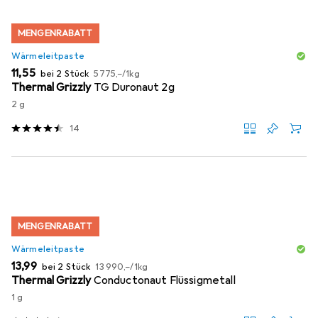
MENGENRABATT
Wärmeleitpaste
EUR
EUR
11,55
bei 2 Stück
5775,–
/
1kg
Thermal Grizzly
TG Duronaut 2g
2 g
14
MENGENRABATT
Wärmeleitpaste
EUR
EUR
13,99
bei 2 Stück
13 990,–
/
1kg
Thermal Grizzly
Conductonaut Flüssigmetall
1 g