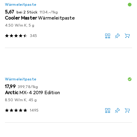
Wärmeleitpaste
EUR
EUR
5,67
bei 2 Stück
1134,–
/
1kg
Cooler Master
Wärmeleitpaste
4.50 W/m K, 5 g
345
Wärmeleitpaste
EUR
EUR
17,99
399,78
/
1kg
Arctic
MX-4 2019 Edition
8.50 W/m K, 45 g
1495