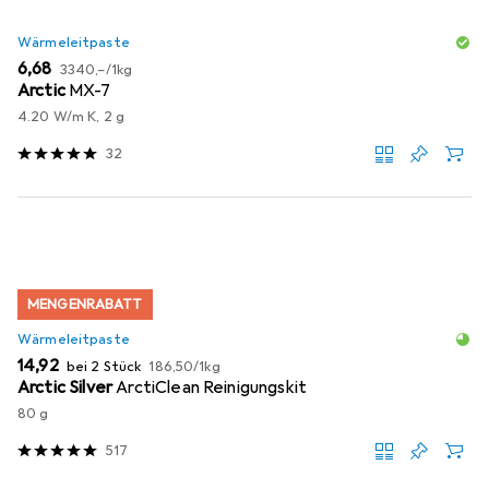
Wärmeleitpaste
EUR
EUR
6,68
3340,–
/
1kg
Arctic
MX-7
4.20 W/m K, 2 g
32
MENGENRABATT
Wärmeleitpaste
EUR
EUR
14,92
bei 2 Stück
186,50
/
1kg
Arctic Silver
ArctiClean Reinigungskit
80 g
517