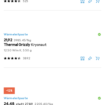
525
Wärmeleitpaste
EUR
EUR
21,92
3985,45
/
1kg
Thermal Grizzly
Kryonaut
12.50 W/m K, 5.50 g
3892
−12%
Wärmeleitpaste
EUR
EUR
EUR
24,48
statt
27,89
2205,40
/
1kg