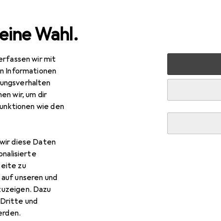
eine Wahl.
erfassen wir mit
 Multimedia
Peripherie
Displays
Monitor
ASUS TU
en Informationen
ungsverhalten
en wir, um dir
EUR
R
8,60
zuletzt neu
202,31
funktionen wie den
US
TUF Gaming VG27VQ
 x 1080 Pixel, 27"
wir diese Daten
onalisierte
eite zu
r ASUS TUF Gaming VG27V
 auf unseren und
zuzeigen. Dazu
Dritte und
s Zubehör zum Produkt ASUS TUF Gaming VG27VQ aus den Kat
rden.