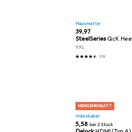
Mausmatte
EUR
39,97
SteelSeries
QcK Hea
XXL
518
MENGENRABATT
Videokabel
EUR
5,58
bei 2 Stück
Delock
HDMI (Typ A)