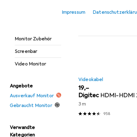
Monitor Erhöhung
Beliebt
Videokabel
Impressum
Datenschutzerklär
Monitor Halterung
Monitor Schutzfolie
Sortieren nach
:
Relevanz
Monitor Zubehör
Produktliste
Screenbar
Video Monitor
Videokabel
Angebote
EUR
19,–
Digitec
HDMI-HDMI 2
Ausverkauf Monitor
3 m
Gebraucht Monitor
958
Verwandte
Kategorien