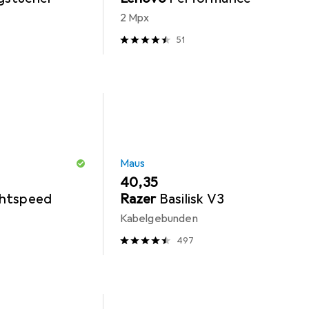
2 Mpx
51
Maus
EUR
40,35
ghtspeed
Razer
Basilisk V3
Kabelgebunden
497