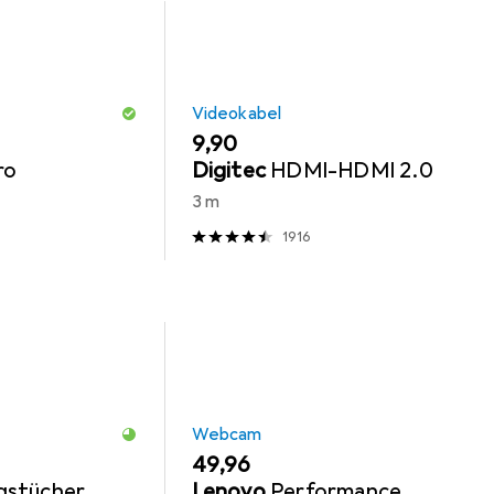
Videokabel
EUR
9,90
ro
Digitec
HDMI-HDMI 2.0
3 m
1916
Webcam
EUR
49,96
gstücher
Lenovo
Performance