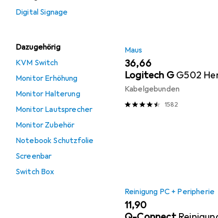
Digital Signage
Dazugehörig
Maus
EUR
36,66
KVM Switch
Logitech G
G502 He
Monitor Erhöhung
Kabelgebunden
Monitor Halterung
1582
Monitor Lautsprecher
Monitor Zubehör
Notebook Schutzfolie
Screenbar
Switch Box
Reinigung PC + Peripherie
EUR
11,90
Q-Connect
Reinigun