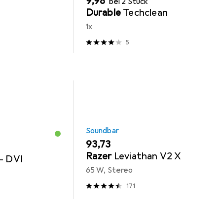
EUR
9,98
bei 2 Stück
Durable
Techclean
1x
5
Soundbar
EUR
93,73
Razer
Leviathan V2 X
— DVI
65 W, Stereo
171