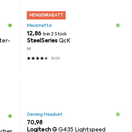
MENGENRABATT
Mausmatte
EUR
12,86
bei 2 Stück
ter-
SteelSeries
QcK
M
1609
Gaming Headset
EUR
70,98
Logitech G
G435 Lightspeed
ücher