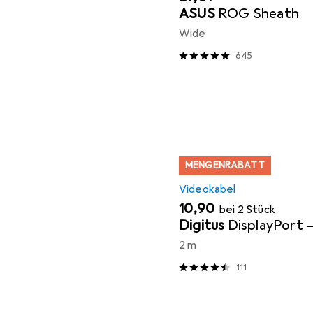
ASUS
ROG Sheath
Wide
645
MENGENRABATT
Videokabel
EUR
10,90
bei 2 Stück
Digitus
DisplayPort 
2 m
111