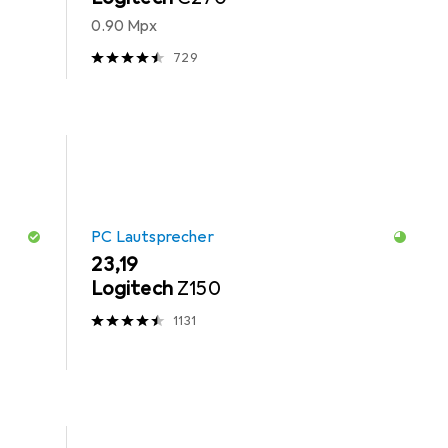
0.90 Mpx
729
PC Lautsprecher
EUR
23,19
Logitech
Z150
1131