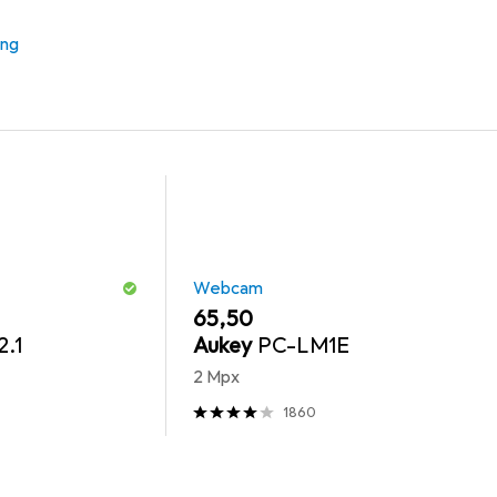
Webcam
Maus
Gaming Headset
Reinigung PC +
ung
Webcam
EUR
65,50
.1
Aukey
PC-LM1E
2 Mpx
1860