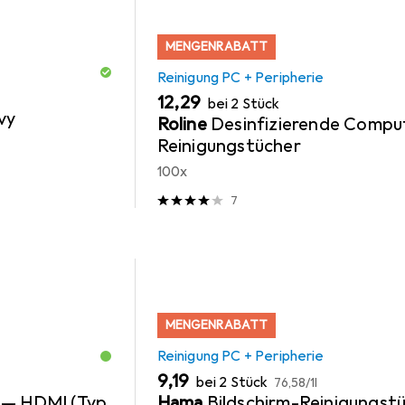
MENGENRABATT
Reinigung PC + Peripherie
EUR
12,29
bei 2 Stück
vy
Roline
Desinfizierende Compu
Reinigungstücher
100x
7
MENGENRABATT
Reinigung PC + Peripherie
EUR
EUR
9,19
bei 2 Stück
76,58
/
1l
 — HDMI (Typ
Hama
Bildschirm-Reinigungst