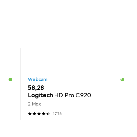
 Peripherie
PC Lautsprecher
Mausmatte
ASUS
Webcam
EUR
58,28
Logitech
HD Pro C920
2 Mpx
1776