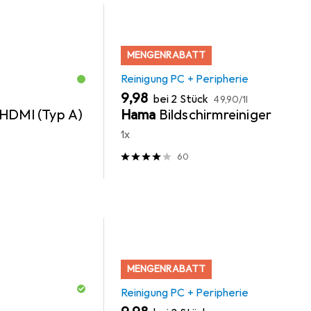
MENGENRABATT
Reinigung PC + Peripherie
EUR
EUR
9,98
bei 2 Stück
49,90
/
1l
HDMI (Typ A)
Hama
Bildschirmreiniger
1x
60
MENGENRABATT
Reinigung PC + Peripherie