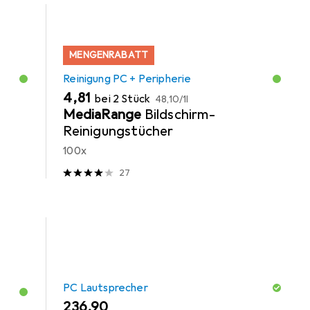
MENGENRABATT
Reinigung PC + Peripherie
EUR
EUR
4,81
bei 2 Stück
48,10
/
1l
MediaRange
Bildschirm-
Reinigungstücher
100x
27
PC Lautsprecher
EUR
236,90