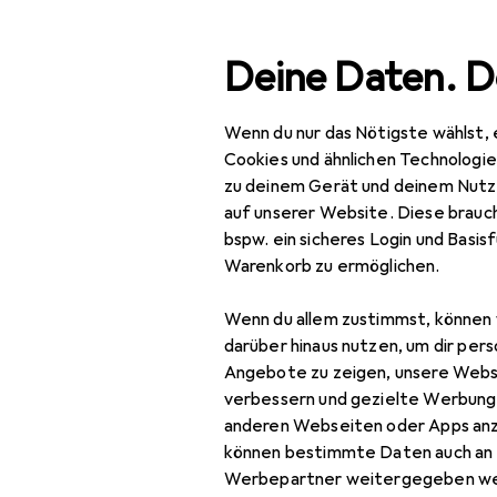
Suche
Deine Daten. D
Wenn du nur das Nötigste wählst, 
Navigation nach Kategorien
Gesamtsortiment
IT +
Gesamtsortiment
Cookies und ähnlichen Technologi
zu deinem Gerät und deinem Nutz
IT + Multimedia
auf unserer Website. Diese brauch
EU
11
bspw. ein sicheres Login und Basis
AS
Peripherie
Warenkorb zu ermöglichen.
1920
Displays
Wenn du allem zustimmst, können 
Digital Signage
darüber hinaus nutzen, um dir pers
Angebote zu zeigen, unsere Webs
Digital Signage
Zubehör fü
verbessern und gezielte Werbung
Zubehör
anderen Webseiten oder Apps an
können bestimmte Daten auch an 
Monitor
Hier findest du passende
Werbepartner weitergegeben we