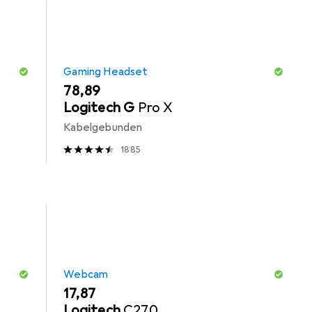
Gaming Headset
EUR
78,89
Logitech G
Pro X
Kabelgebunden
1885
Webcam
EUR
17,87
Logitech
C270