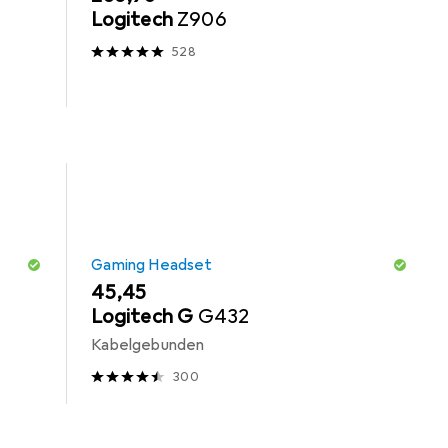
Logitech
Z906
528
Gaming Headset
EUR
45,45
Logitech G
G432
Kabelgebunden
300