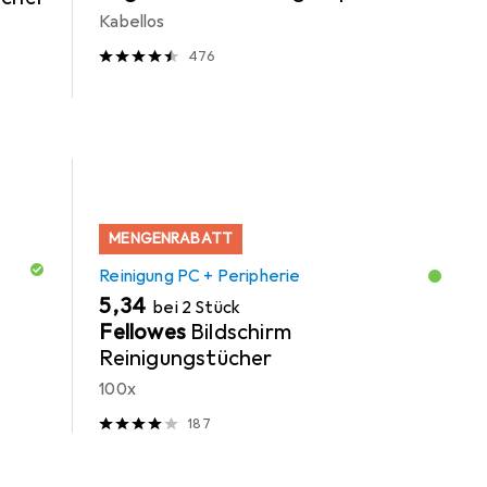
Kabellos
476
MENGENRABATT
Reinigung PC + Peripherie
EUR
5,34
bei 2 Stück
Fellowes
Bildschirm
Reinigungstücher
100x
187