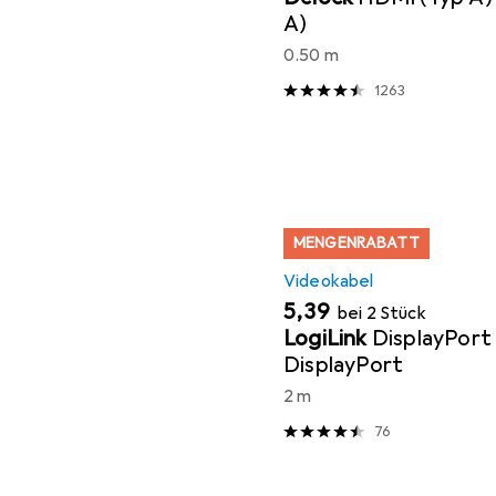
A)
0.50 m
1263
MENGENRABATT
Videokabel
EUR
5,39
bei 2 Stück
LogiLink
DisplayPort
DisplayPort
2 m
76