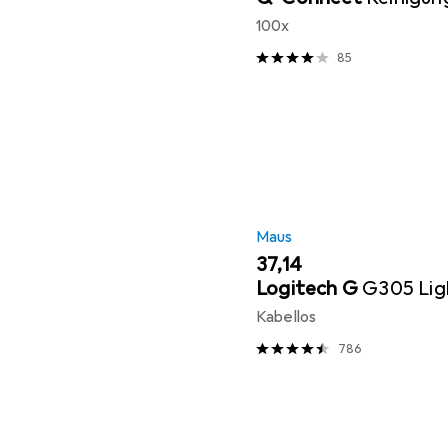
100x
85
Maus
EUR
37,14
Logitech G
G305 Li
Kabellos
786