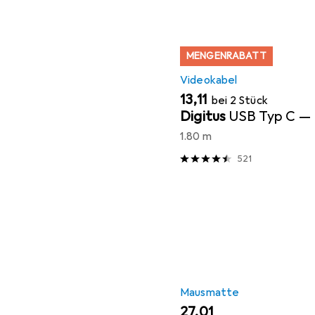
MENGENRABATT
Videokabel
EUR
13,11
bei 2 Stück
Digitus
USB Typ C — 
1.80 m
521
Mausmatte
EUR
27,01