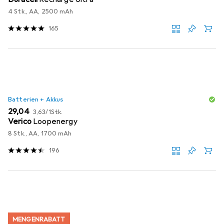
4 Stk., AA, 2500 mAh
165
Batterien + Akkus
EUR
EUR
29,04
3,63
/
1Stk.
Verico
Loopenergy
8 Stk., AA, 1700 mAh
196
MENGENRABATT