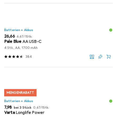
Batterien + Akkus
EUR
EUR
26,66
6,67
/
1Stk.
Pale Blue
AA USB-C
4 Stk., AA, 1700 mAh
384
MENGENRABATT
Batterien + Akkus
EUR
EUR
7,98
bei 3 Stück
0,67
/
1Stk.
Varta
Longlife Power