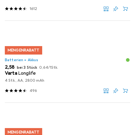
1612
MENGENRABATT
Batterien + Akkus
EUR
EUR
2,58
bei 3 Stück
0,64
/
1Stk.
Varta
Longlife
4 Stk., AA, 2800 mAh
496
MENGENRABATT