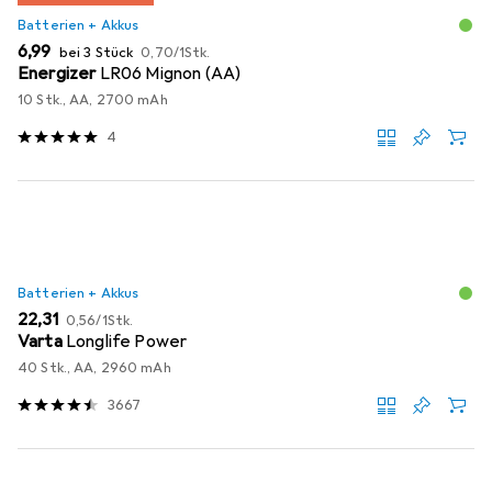
Batterien + Akkus
EUR
EUR
6,99
bei 3 Stück
0,70
/
1Stk.
Energizer
LR06 Mignon (AA)
10 Stk., AA, 2700 mAh
4
Batterien + Akkus
EUR
EUR
22,31
0,56
/
1Stk.
Varta
Longlife Power
40 Stk., AA, 2960 mAh
3667