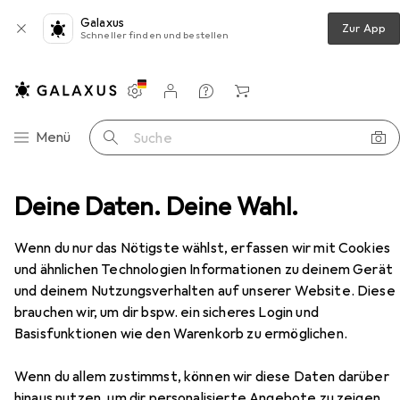
Galaxus
Zur App
Schneller finden und bestellen
Einstellungen
Kundenkonto
Vergleichslisten
Merklisten
Warenkorb
Navigation nach Kategorien
Menü
Suche
Boya Omic-D - Black - Dual-channel wireless mic for iOS
Deine Daten. Deine Wahl.
Zubehör
Wenn du nur das Nötigste wählst, erfassen wir mit Cookies
EUR
94,79
und ähnlichen Technologien Informationen zu deinem Gerät
Boya
Omic-D - Black - Dual-channel
wireless mic for iOS
und deinem Nutzungsverhalten auf unserer Website. Diese
brauchen wir, um dir bspw. ein sicheres Login und
Basisfunktionen wie den Warenkorb zu ermöglichen.
Zubehör für Boya Omic-D - Black
Wenn du allem zustimmst, können wir diese Daten darüber
hinaus nutzen, um dir personalisierte Angebote zu zeigen,