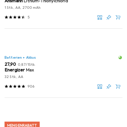
Ansmann
Lithium-Thionylchlorid
1 Stk., AA, 2700 mAh
5
Batterien + Akkus
EUR
EUR
27,90
0,87
/
1Stk.
Energizer
Max
32 Stk., AA
906
MENGENRABATT