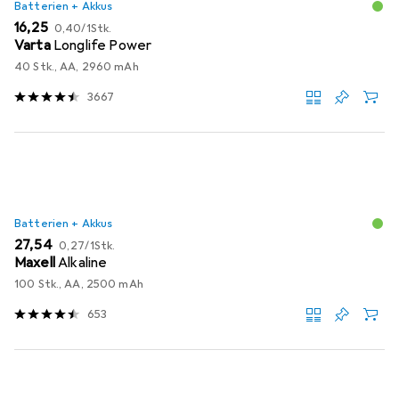
Batterien + Akkus
EUR
EUR
16,25
0,40
/
1Stk.
Varta
Longlife Power
40 Stk., AA, 2960 mAh
3667
Batterien + Akkus
EUR
EUR
27,54
0,27
/
1Stk.
Maxell
Alkaline
100 Stk., AA, 2500 mAh
653