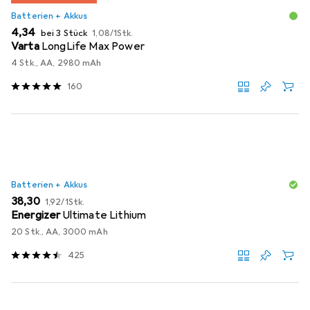
Batterien + Akkus
EUR
EUR
4,34
bei 3 Stück
1,08
/
1Stk.
Varta
LongLife Max Power
4 Stk., AA, 2980 mAh
160
Batterien + Akkus
EUR
EUR
38,30
1,92
/
1Stk.
Energizer
Ultimate Lithium
20 Stk., AA, 3000 mAh
425