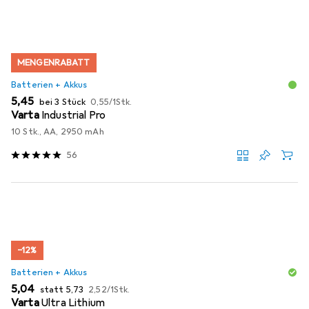
MENGENRABATT
Batterien + Akkus
EUR
EUR
5,45
bei 3 Stück
0,55
/
1Stk.
Varta
Industrial Pro
10 Stk., AA, 2950 mAh
56
−12%
Batterien + Akkus
EUR
EUR
EUR
5,04
statt
5,73
2,52
/
1Stk.
Varta
Ultra Lithium