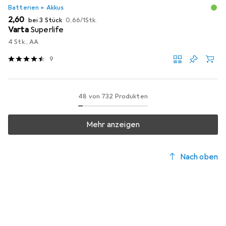
Batterien + Akkus
EUR
EUR
2,60
bei 3 Stück
0,66
/
1Stk.
Varta
Superlife
4 Stk., AA
9
48 von 732 Produkten
Mehr anzeigen
Nach oben