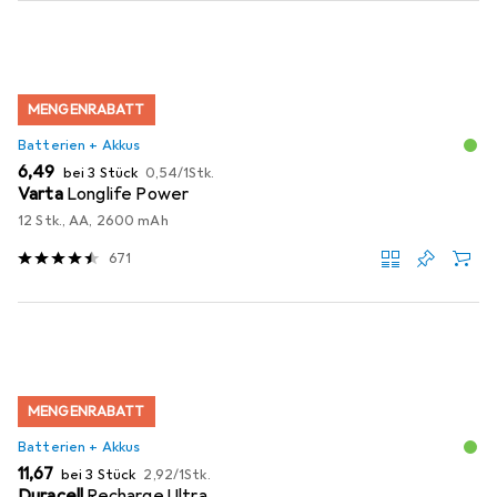
MENGENRABATT
Batterien + Akkus
EUR
EUR
6,49
bei 3 Stück
0,54
/
1Stk.
Varta
Longlife Power
12 Stk., AA, 2600 mAh
671
MENGENRABATT
Batterien + Akkus
EUR
EUR
11,67
bei 3 Stück
2,92
/
1Stk.
Duracell
Recharge Ultra