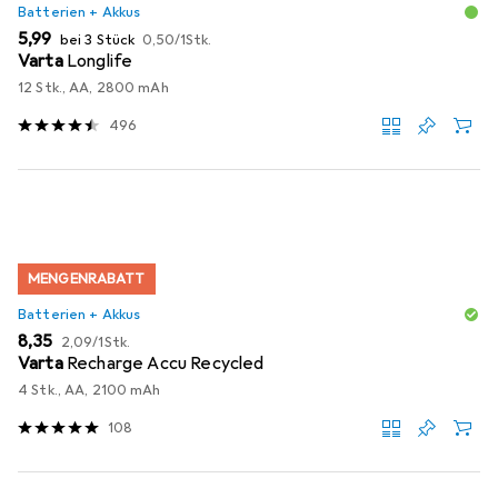
Batterien + Akkus
EUR
EUR
5,99
bei 3 Stück
0,50
/
1Stk.
Varta
Longlife
12 Stk., AA, 2800 mAh
496
MENGENRABATT
Batterien + Akkus
EUR
EUR
8,35
2,09
/
1Stk.
Varta
Recharge Accu Recycled
4 Stk., AA, 2100 mAh
108