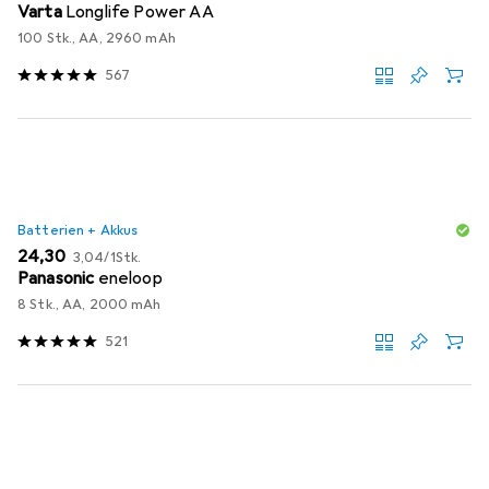
Varta
Longlife Power AA
100 Stk., AA, 2960 mAh
567
Batterien + Akkus
EUR
EUR
24,30
3,04
/
1Stk.
Panasonic
eneloop
8 Stk., AA, 2000 mAh
521