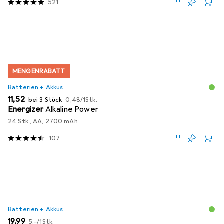
521
MENGENRABATT
Batterien + Akkus
EUR
EUR
11,52
bei 3 Stück
0,48
/
1Stk.
Energizer
Alkaline Power
24 Stk., AA, 2700 mAh
107
Batterien + Akkus
EUR
EUR
19,99
5,–
/
1Stk.