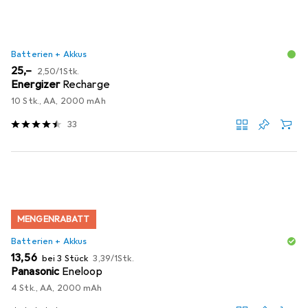
Batterien + Akkus
EUR
EUR
25,–
2,50
/
1Stk.
Energizer
Recharge
10 Stk., AA, 2000 mAh
33
MENGENRABATT
Batterien + Akkus
EUR
EUR
13,56
bei 3 Stück
3,39
/
1Stk.
Panasonic
Eneloop
4 Stk., AA, 2000 mAh