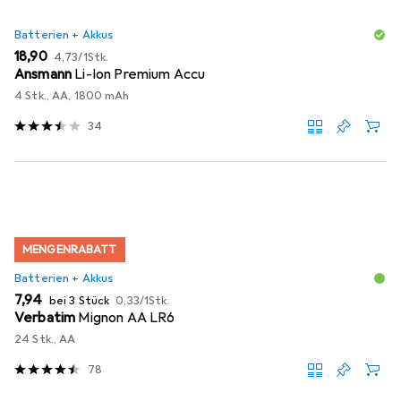
Batterien + Akkus
EUR
EUR
18,90
4,73
/
1Stk.
Ansmann
Li-Ion Premium Accu
4 Stk., AA, 1800 mAh
34
MENGENRABATT
Batterien + Akkus
EUR
EUR
7,94
bei 3 Stück
0,33
/
1Stk.
Verbatim
Mignon AA LR6
24 Stk., AA
78