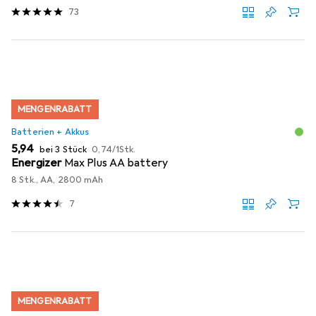
73
MENGENRABATT
Batterien + Akkus
EUR
EUR
5,94
bei 3 Stück
0,74
/
1Stk.
Energizer
Max Plus AA battery
8 Stk., AA, 2800 mAh
7
MENGENRABATT