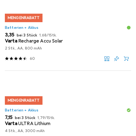
MENGENRABATT
Batterien + Akkus
EUR
EUR
3,35
bei 3 Stück
1,68
/
1Stk.
Varta
Recharge Accu Solar
2 Stk., AA, 800 mAh
60
MENGENRABATT
Batterien + Akkus
EUR
EUR
7,15
bei 3 Stück
1,79
/
1Stk.
Varta
ULTRA Lithium
4 Stk., AA, 3000 mAh