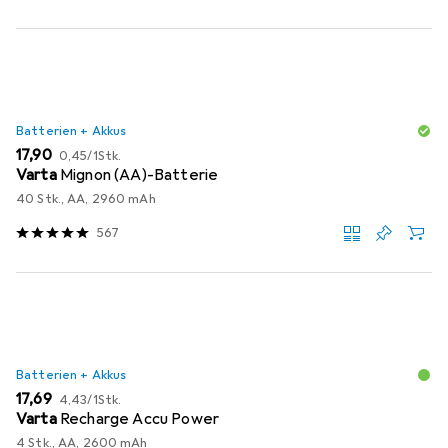
Batterien + Akkus
EUR
EUR
17,90
0,45
/
1Stk.
Varta
Mignon (AA)-Batterie
40 Stk., AA, 2960 mAh
567
Batterien + Akkus
EUR
EUR
17,69
4,43
/
1Stk.
Varta
Recharge Accu Power
4 Stk., AA, 2600 mAh