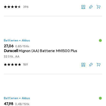
396
Batterien + Akkus
EUR
EUR
27,06
0,85
/
1Stk.
Duracell
Mignon (AA) Batterie MN1500 Plus
32 Stk., AA
189
Batterien + Akkus
EUR
EUR
47,98
0,48
/
1Stk.