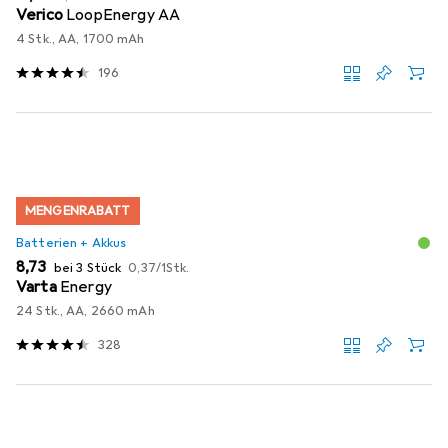
Verico
LoopEnergy AA
4 Stk., AA, 1700 mAh
196
MENGENRABATT
Batterien + Akkus
EUR
EUR
8,73
bei 3 Stück
0,37
/
1Stk.
Varta
Energy
24 Stk., AA, 2660 mAh
328