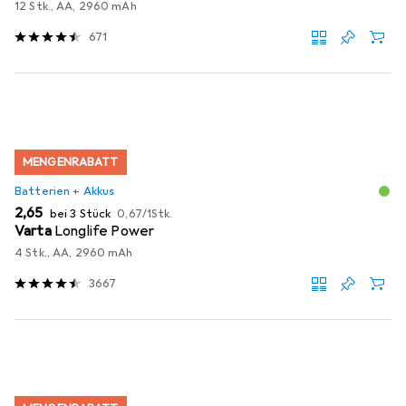
12 Stk., AA, 2960 mAh
671
MENGENRABATT
Batterien + Akkus
EUR
EUR
2,65
bei 3 Stück
0,67
/
1Stk.
Varta
Longlife Power
4 Stk., AA, 2960 mAh
3667