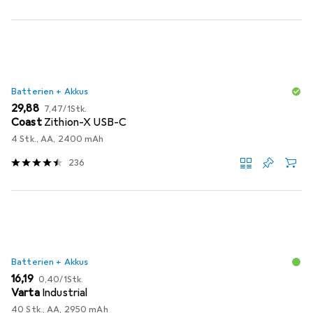
Batterien + Akkus
EUR
EUR
29,88
7,47
/
1Stk.
Coast
Zithion-X USB-C
4 Stk., AA, 2400 mAh
236
Batterien + Akkus
EUR
EUR
16,19
0,40
/
1Stk.
Varta
Industrial
40 Stk., AA, 2950 mAh