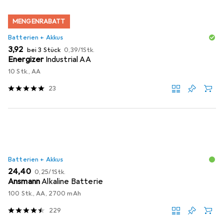
MENGENRABATT
Batterien + Akkus
EUR
EUR
3,92
bei 3 Stück
0,39
/
1Stk.
Energizer
Industrial AA
10 Stk., AA
23
Batterien + Akkus
EUR
EUR
24,40
0,25
/
1Stk.
Ansmann
Alkaline Batterie
100 Stk., AA, 2700 mAh
229