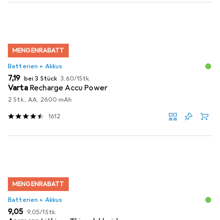
MENGENRABATT
Batterien + Akkus
EUR
EUR
7,19
bei 3 Stück
3,60
/
1Stk.
Varta
Recharge Accu Power
2 Stk., AA, 2600 mAh
1612
MENGENRABATT
Batterien + Akkus
EUR
EUR
9,05
9,05
/
1Stk.