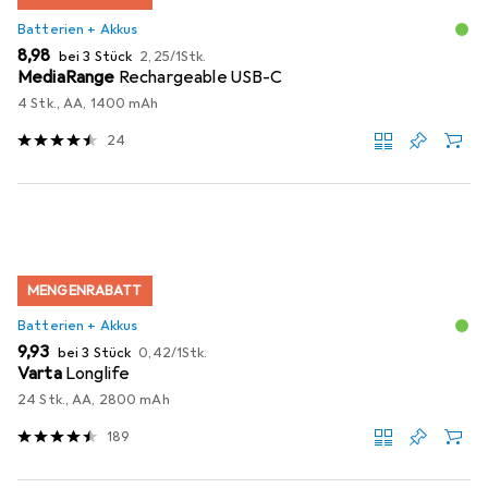
Batterien + Akkus
EUR
EUR
8,98
bei 3 Stück
2,25
/
1Stk.
MediaRange
Rechargeable USB-C
4 Stk., AA, 1400 mAh
24
MENGENRABATT
Batterien + Akkus
EUR
EUR
9,93
bei 3 Stück
0,42
/
1Stk.
Varta
Longlife
24 Stk., AA, 2800 mAh
189