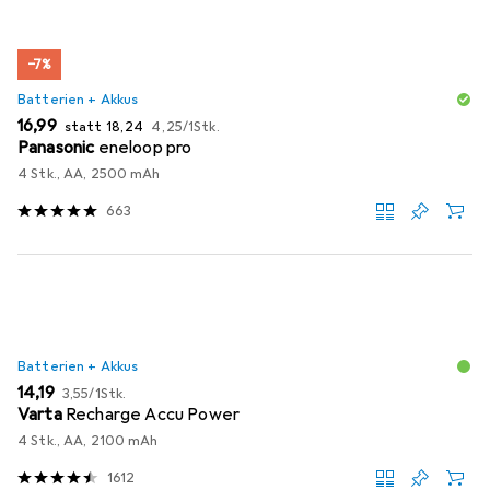
−7%
Batterien + Akkus
EUR
EUR
EUR
16,99
statt
18,24
4,25
/
1Stk.
Panasonic
eneloop pro
4 Stk., AA, 2500 mAh
663
Batterien + Akkus
EUR
EUR
14,19
3,55
/
1Stk.
Varta
Recharge Accu Power
4 Stk., AA, 2100 mAh
1612