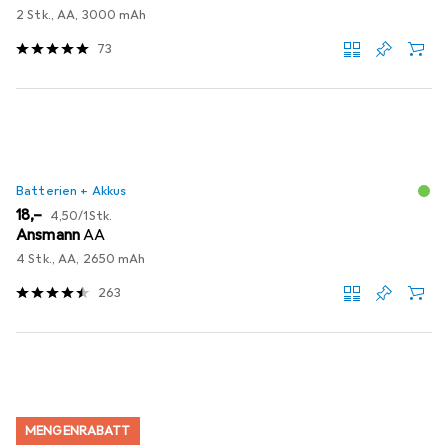
2 Stk., AA, 3000 mAh
73
Batterien + Akkus
EUR
EUR
18,–
4,50
/
1Stk.
Ansmann
AA
4 Stk., AA, 2650 mAh
263
MENGENRABATT