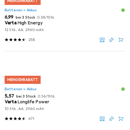
MENGENRABATT
Batterien + Akkus
EUR
EUR
6,99
bei 3 Stück
0,58
/
1Stk.
Varta
High Energy
12 Stk., AA, 2960 mAh
258
MENGENRABATT
Batterien + Akkus
EUR
EUR
5,57
bei 3 Stück
0,56
/
1Stk.
Varta
Longlife Power
10 Stk., AA, 2960 mAh
671