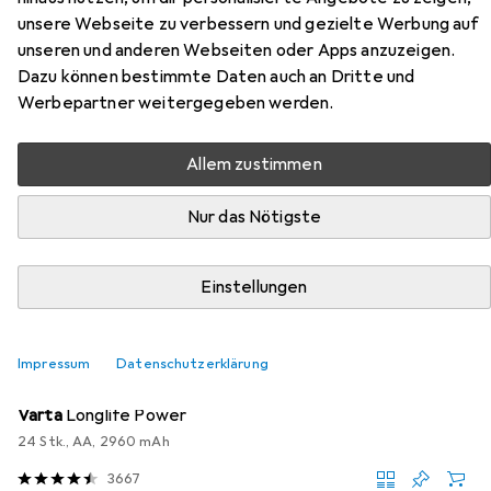
- Dual-channel wireless mic for
unsere Webseite zu verbessern und gezielte Werbung auf
iOS
unseren und anderen Webseiten oder Apps anzuzeigen.
Dazu können bestimmte Daten auch an Dritte und
Werbepartner weitergegeben werden.
Hier findest du passendes Zubehör zum Produkt Boya
Omic-D - Black - Dual-channel wireless mic for iOS aus der
Kategorie Batterien + Akkus.
Allem zustimmen
Relevanz
Nur das Nötigste
Produktliste
Einstellungen
MENGENRABATT
Impressum
Datenschutzerklärung
Batterien + Akkus
EUR
EUR
13,61
bei 3 Stück
0,57
/
1Stk.
Varta
Longlife Power
24 Stk., AA, 2960 mAh
3667