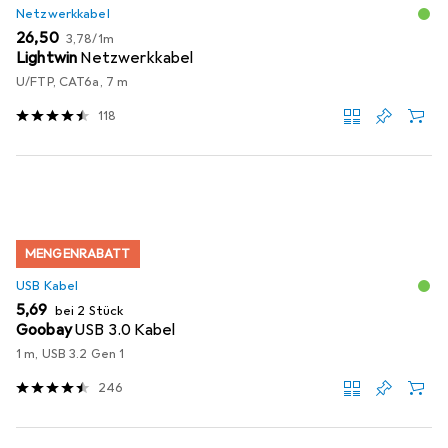
Netzwerkkabel
EUR
EUR
26,50
3,78
/
1m
Lightwin
Netzwerkkabel
U/FTP, CAT6a, 7 m
118
MENGENRABATT
USB Kabel
EUR
5,69
bei 2 Stück
Goobay
USB 3.0 Kabel
1 m, USB 3.2 Gen 1
246