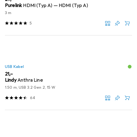
Purelink
HDMI (Typ A) — HDMI (Typ A)
3 m
5
USB Kabel
EUR
21,–
Lindy
Anthra Line
1.50 m, USB 3.2 Gen 2, 15 W
64