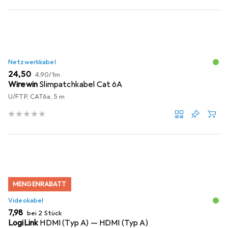
Netzwerkkabel
EUR
EUR
24,50
4,90
/
1m
Wirewin
Slimpatchkabel Cat 6A
U/FTP, CAT6a, 5 m
MENGENRABATT
Videokabel
EUR
7,98
bei 2 Stück
LogiLink
HDMI (Typ A) — HDMI (Typ A)