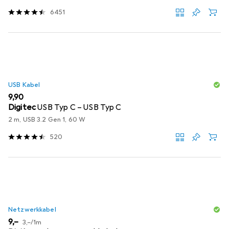
6451
USB Kabel
EUR
9,90
Digitec
USB Typ C – USB Typ C
2 m, USB 3.2 Gen 1, 60 W
520
Netzwerkkabel
EUR
EUR
9,–
3,–
/
1m