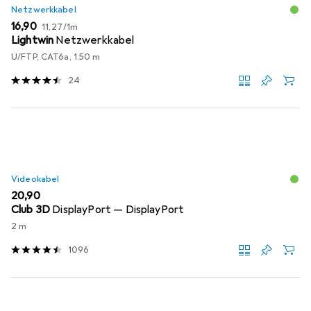
Netzwerkkabel
EUR
EUR
16,90
11,27
/
1m
Lightwin
Netzwerkkabel
U/FTP, CAT6a, 1.50 m
24
Videokabel
EUR
20,90
Club 3D
DisplayPort — DisplayPort
2 m
1096