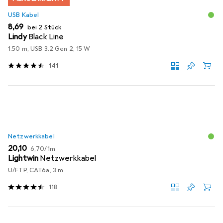
USB Kabel
EUR
8,69
bei 2 Stück
Lindy
Black Line
1.50 m, USB 3.2 Gen 2, 15 W
141
Netzwerkkabel
EUR
EUR
20,10
6,70
/
1m
Lightwin
Netzwerkkabel
U/FTP, CAT6a, 3 m
118