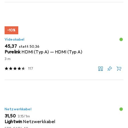
−10%
Videokabel
EUR
EUR
45,37
statt
50,36
Purelink
HDMI (Typ A) — HDMI (Typ A)
3 m
117
Netzwerkkabel
EUR
EUR
31,50
3,15
/
1m
Lightwin
Netzwerkkabel