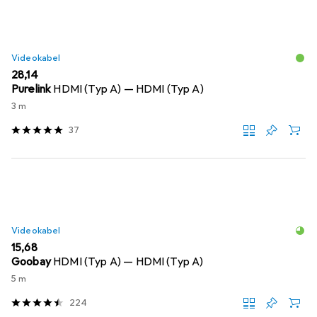
Videokabel
EUR
28,14
Purelink
HDMI (Typ A) — HDMI (Typ A)
3 m
37
Videokabel
EUR
15,68
Goobay
HDMI (Typ A) — HDMI (Typ A)
5 m
224