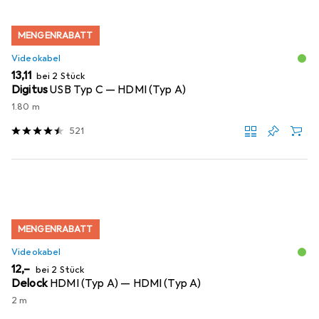
MENGENRABATT
Videokabel
EUR
13,11
bei 2 Stück
Digitus
USB Typ C — HDMI (Typ A)
1.80 m
521
MENGENRABATT
Videokabel
EUR
12,–
bei 2 Stück
Delock
HDMI (Typ A) — HDMI (Typ A)
2 m