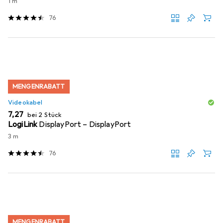
1 m
76
MENGENRABATT
Videokabel
EUR
7,27
bei 2 Stück
LogiLink
DisplayPort – DisplayPort
3 m
76
MENGENRABATT