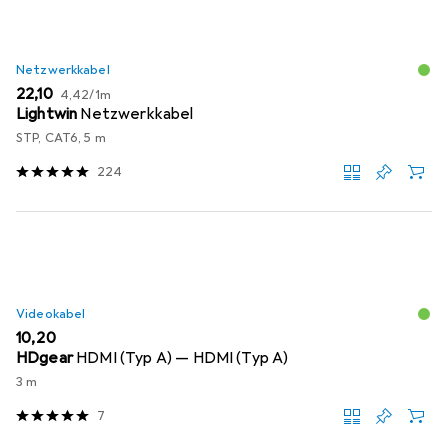
Netzwerkkabel
EUR
EUR
22,10
4,42
/
1m
Lightwin
Netzwerkkabel
STP, CAT6, 5 m
224
Videokabel
EUR
10,20
HDgear
HDMI (Typ A) — HDMI (Typ A)
3 m
7