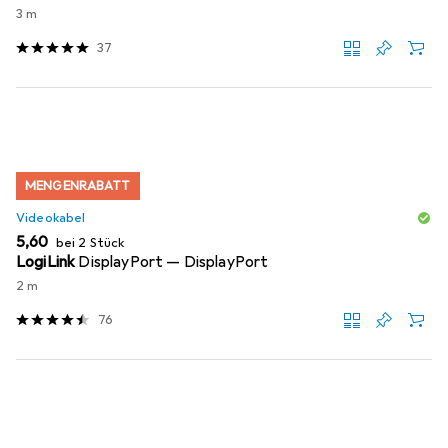
3 m
37
MENGENRABATT
Videokabel
EUR
5,60
bei 2 Stück
LogiLink
DisplayPort — DisplayPort
2 m
76