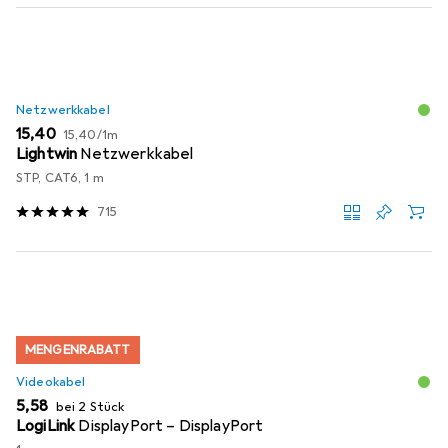
Netzwerkkabel
EUR
EUR
15,40
15,40
/
1m
Lightwin
Netzwerkkabel
STP, CAT6, 1 m
715
MENGENRABATT
Videokabel
EUR
5,58
bei 2 Stück
LogiLink
DisplayPort – DisplayPort