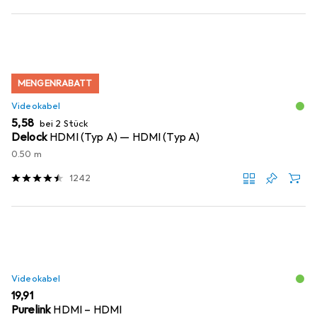
MENGENRABATT
Videokabel
EUR
5,58
bei 2 Stück
Delock
HDMI (Typ A) — HDMI (Typ A)
0.50 m
1242
Videokabel
EUR
19,91
Purelink
HDMI – HDMI