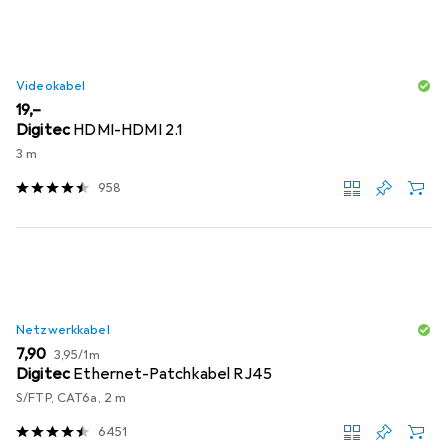
Videokabel
EUR
19,–
Digitec
HDMI-HDMI 2.1
3 m
958
Netzwerkkabel
EUR
EUR
7,90
3,95
/
1m
Digitec
Ethernet-Patchkabel RJ45
S/FTP, CAT6a, 2 m
6451