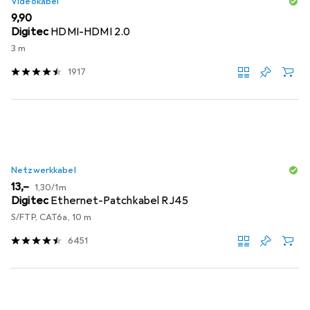
Videokabel
EUR
9,90
Digitec
HDMI-HDMI 2.0
3 m
1917
Netzwerkkabel
EUR
EUR
13,–
1,30
/
1m
Digitec
Ethernet-Patchkabel RJ45
S/FTP, CAT6a, 10 m
6451