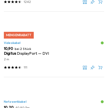
1242
MENGENRABATT
Videokabel
EUR
10,90
bei 2 Stück
Digitus
DisplayPort — DVI
2 m
111
Netzwerkkabel
EUR
EUR
10,20
40,80
/
1m