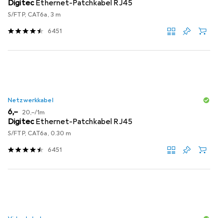
Digitec
Ethernet-Patchkabel RJ45
S/FTP, CAT6a, 3 m
6451
Netzwerkkabel
EUR
EUR
6,–
20,–
/
1m
Digitec
Ethernet-Patchkabel RJ45
S/FTP, CAT6a, 0.30 m
6451