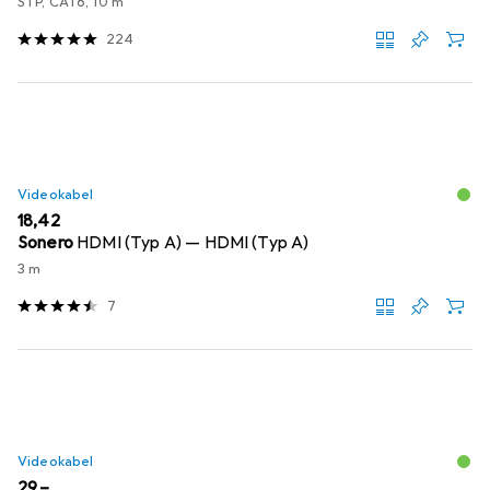
STP, CAT6, 10 m
224
Videokabel
EUR
18,42
Sonero
HDMI (Typ A) — HDMI (Typ A)
3 m
7
Videokabel
EUR
29,–