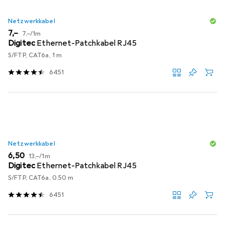
Netzwerkkabel
EUR
EUR
7,–
7,–
/
1m
Digitec
Ethernet-Patchkabel RJ45
S/FTP, CAT6a, 1 m
6451
Netzwerkkabel
EUR
EUR
6,50
13,–
/
1m
Digitec
Ethernet-Patchkabel RJ45
S/FTP, CAT6a, 0.50 m
6451