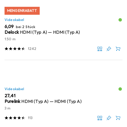
MENGENRABATT
Videokabel
EUR
6,09
bei 2 Stück
Delock
HDMI (Typ A) — HDMI (Typ A)
1.50 m
1242
Videokabel
EUR
27,41
Purelink
HDMI (Typ A) — HDMI (Typ A)
3 m
113