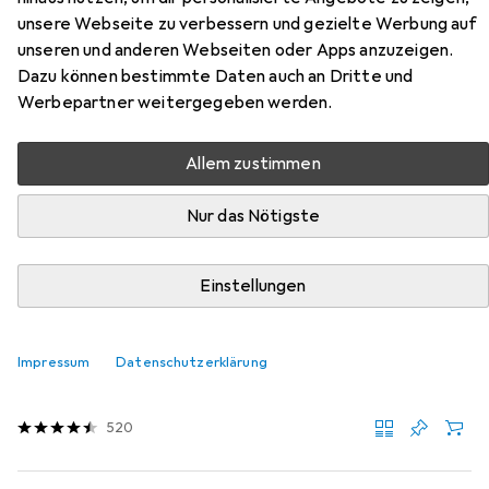
DUB-M810 aus den Kategorien USB Kabel, Videokabel und
unsere Webseite zu verbessern und gezielte Werbung auf
Netzwerkkabel.
unseren und anderen Webseiten oder Apps anzuzeigen.
Dazu können bestimmte Daten auch an Dritte und
Werbepartner weitergegeben werden.
Beliebt
USB Kabel
Videokabel
Netzwerkkabel
Allem zustimmen
Relevanz
Nur das Nötigste
Produktliste
Einstellungen
USB Kabel
EUR
9,90
Impressum
Digitec
USB Typ C – USB Typ C
Datenschutzerklärung
1 m, USB 3.2 Gen 1, 60 W
520