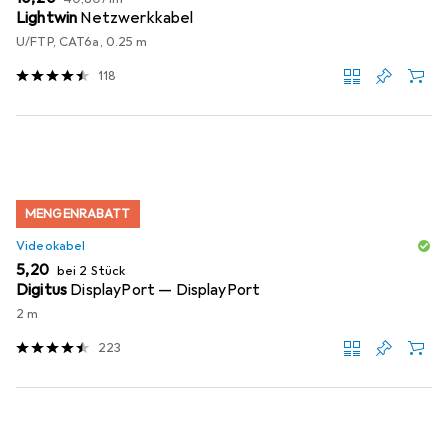
Lightwin
Netzwerkkabel
U/FTP, CAT6a, 0.25 m
118
MENGENRABATT
Videokabel
EUR
5,20
bei 2 Stück
Digitus
DisplayPort — DisplayPort
2 m
223