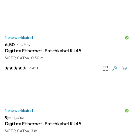
Netzwerkkabel
EUR
EUR
6,50
13,–
/
1m
Digitec
Ethernet-Patchkabel RJ45
S/FTP, CAT6a, 0.50 m
6451
Netzwerkkabel
EUR
EUR
9,–
3,–
/
1m
Digitec
Ethernet-Patchkabel RJ45
S/FTP, CAT6a, 3 m