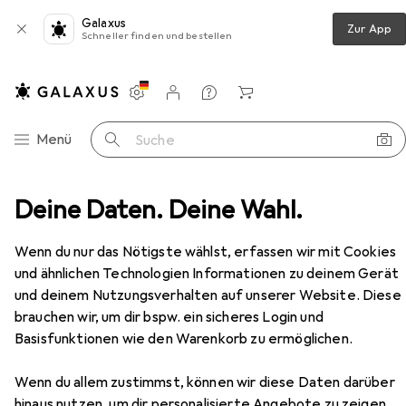
Galaxus
Zur App
Schneller finden und bestellen
Einstellungen
Kundenkonto
Vergleichslisten
Merklisten
Warenkorb
Navigation nach Kategorien
Menü
Suche
Netzwerk
Deine Daten. Deine Wahl.
Netzwerkkabel
Draka Netzwerkkabel
Zubehör
Wenn du nur das Nötigste wählst, erfassen wir mit Cookies
EUR
EUR
8,78
17,56
/
1m
und ähnlichen Technologien Informationen zu deinem Gerät
Draka
Netzwerkkabel
und deinem Nutzungsverhalten auf unserer Website. Diese
PiMF, CAT6, 0.50 m
brauchen wir, um dir bspw. ein sicheres Login und
Basisfunktionen wie den Warenkorb zu ermöglichen.
Zubehör für Draka
Wenn du allem zustimmst, können wir diese Daten darüber
hinaus nutzen, um dir personalisierte Angebote zu zeigen,