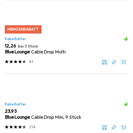
MENGENRABATT
Kabelhalter
EUR
12,26
bei 3 Stück
BlueLounge
CableDrop Multi
81
Kabelhalter
EUR
23,93
BlueLounge
CableDrop Mini, 9 Stück
214