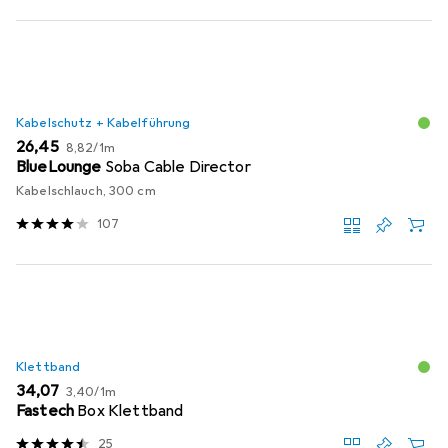
Kabelschutz + Kabelführung
EUR
EUR
26,45
8,82
/
1m
BlueLounge
Soba Cable Director
Kabelschlauch, 300 cm
107
Klettband
EUR
EUR
34,07
3,40
/
1m
Fastech
Box Klettband
25