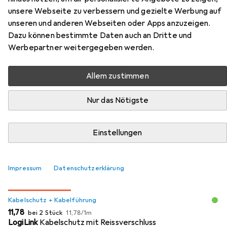
Netzwerkkabel
unsere Webseite zu verbessern und gezielte Werbung auf
unseren und anderen Webseiten oder Apps anzuzeigen.
Hier findest du passendes Zubehör zum Produkt Draka
Dazu können bestimmte Daten auch an Dritte und
Netzwerkkabel aus den Kategorien Kabelschutz +
Werbepartner weitergegeben werden.
Kabelführung, Kabelhalter und Kabelbinder.
Allem zustimmen
Beliebt
Kabelschutz + Kabelführung
Kabelhalter
Kabe
Nur das Nötigste
Relevanz
Einstellungen
Produktliste
Impressum
Datenschutzerklärung
MENGENRABATT
Kabelschutz + Kabelführung
EUR
EUR
11,78
bei 2 Stück
11,78
/
1m
LogiLink
Kabelschutz mit Reissverschluss