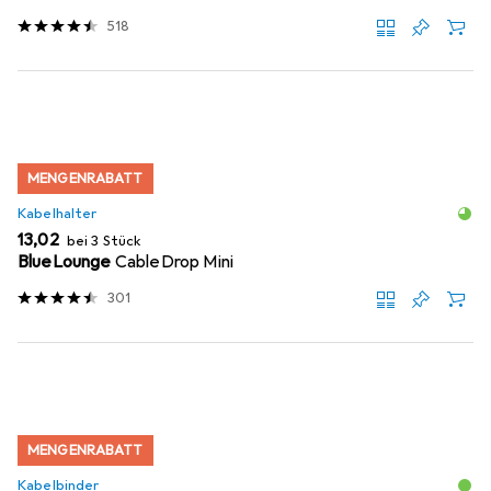
518
MENGENRABATT
Kabelhalter
EUR
13,02
bei 3 Stück
BlueLounge
CableDrop Mini
301
MENGENRABATT
Kabelbinder