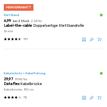
MENGENRABATT
Klettband
EUR
EUR
6,99
bei 2 Stück
2,33
/
1m
Label-the-cable
Doppelseitige Klettbandrolle
16 mm
191
Kabelschutz + Kabelführung
EUR
EUR
29,97
19,98
/
1m
Dataflex
Kabelbrücke
Kabelbrücke, 150 cm
78