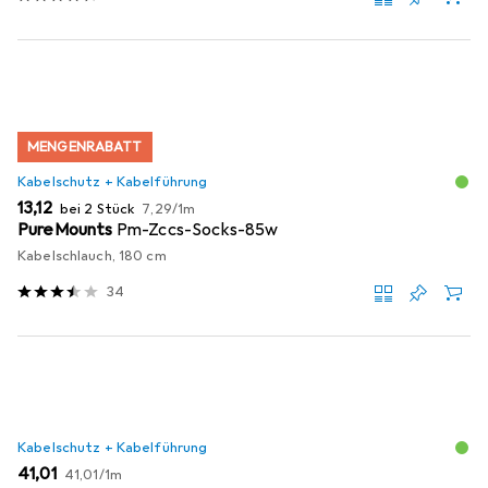
MENGENRABATT
Kabelschutz + Kabelführung
EUR
EUR
13,12
bei 2 Stück
7,29
/
1m
PureMounts
Pm-Zccs-Socks-85w
Kabelschlauch, 180 cm
34
Kabelschutz + Kabelführung
EUR
EUR
41,01
41,01
/
1m