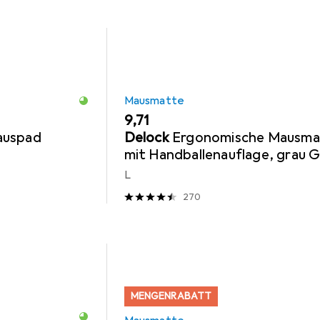
Mausmatte
EUR
9,71
auspad
Delock
Ergonomische Mausma
mit Handballenauflage, grau 
L
270
MENGENRABATT