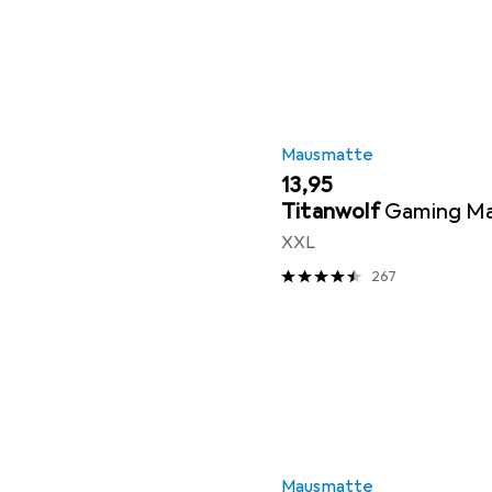
Mausmatte
EUR
13,95
Titanwolf
Gaming M
XXL
267
Mausmatte