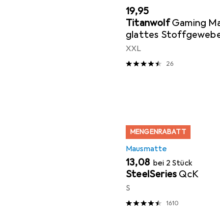
EUR
19,95
Titanwolf
Gaming Ma
glattes Stoffgeweb
Mausmatte 900 x 40
XXL
Fläche, Topography
26
MENGENRABATT
Mausmatte
EUR
13,08
bei 2 Stück
SteelSeries
QcK
S
1610