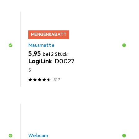
MENGENRABATT
Mausmatte
EUR
5,95
bei 2 Stück
LogiLink
ID0027
S
317
Webcam