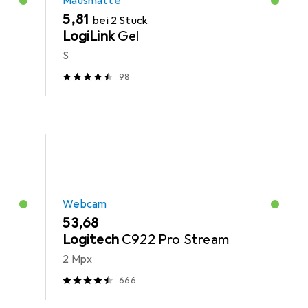
Mausmatte
EUR
5,81
bei 2 Stück
LogiLink
Gel
S
98
Webcam
EUR
53,68
Logitech
C922 Pro Stream
2 Mpx
666