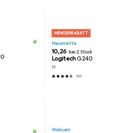
MENGENRABATT
Mausmatte
EUR
10,26
bei 2 Stück
20
Logitech
G240
M
183
Webcam