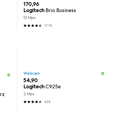
EUR
170,96
Logitech
Brio Business
13 Mpx
1778
Webcam
EUR
54,90
Logitech
C925e
rz
2 Mpx
638