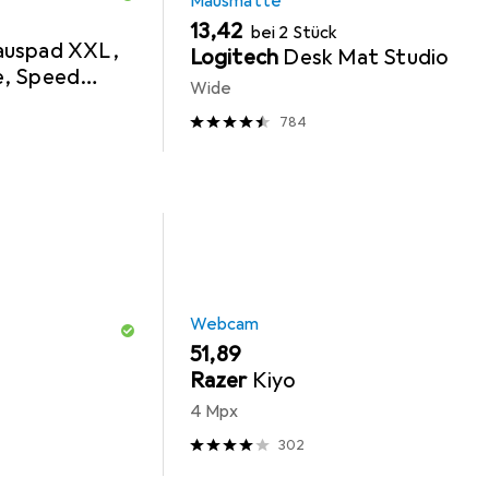
Mausmatte
EUR
13,42
bei 2 Stück
uspad XXL,
Logitech
Desk Mat Studio
e, Speed
Wide
0 mm grosse
784
Webcam
EUR
51,89
Razer
Kiyo
4 Mpx
302