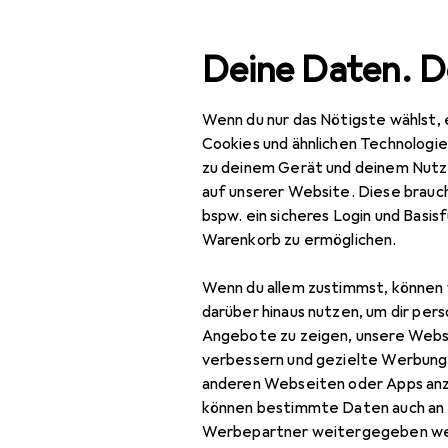
Suche
Deine Daten. D
Wenn du nur das Nötigste wählst, 
Navigation nach Kategorien
Gesamtsortiment
IT +
Gesamtsortiment
Cookies und ähnlichen Technologi
zu deinem Gerät und deinem Nutz
IT + Multimedia
auf unserer Website. Diese brauch
bspw. ein sicheres Login und Basis
Peripherie
HP
Warenkorb zu ermöglichen.
Kab
Mäuse + Tastaturen
Wenn du allem zustimmst, können 
Keycaps
darüber hinaus nutzen, um dir pers
Angebote zu zeigen, unsere Webs
Maus
verbessern und gezielte Werbung
Zubehör fü
anderen Webseiten oder Apps an
Maus + Tastatur
können bestimmte Daten auch an 
Zubehör
Werbepartner weitergegeben we
Hier findest du passende