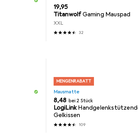
EUR
19,95
Titanwolf
Gaming Mauspad
XXL
32
MENGENRABATT
Mausmatte
EUR
8,48
bei 2 Stück
LogiLink
Handgelenkstützend
Gelkissen
109