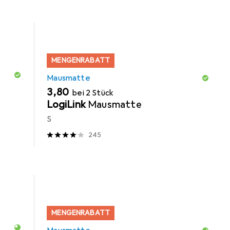
MENGENRABATT
Mausmatte
EUR
3,80
bei 2 Stück
LogiLink
Mausmatte
S
245
MENGENRABATT