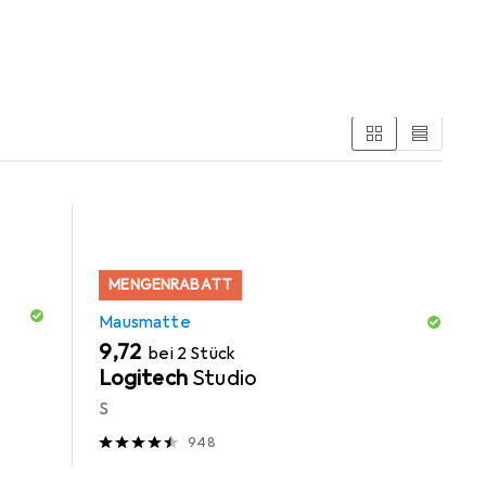
MENGENRABATT
Mausmatte
EUR
9,72
bei 2 Stück
Logitech
Studio
S
948