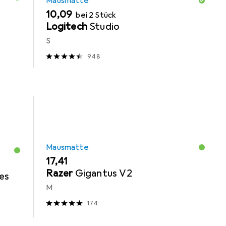
Mausmatte
EUR
10,09
bei 2 Stück
Logitech
Studio
S
948
Mausmatte
EUR
17,41
Razer
Gigantus V2
es
M
174