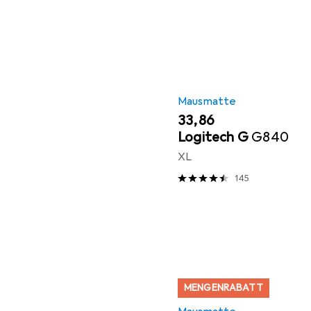
Mausmatte
EUR
33,86
Logitech G
G840
XL
145
MENGENRABATT