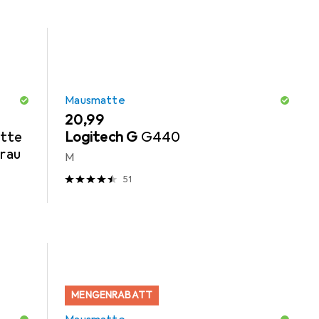
Mausmatte
EUR
20,99
tte
Logitech G
G440
Grau
M
51
MENGENRABATT