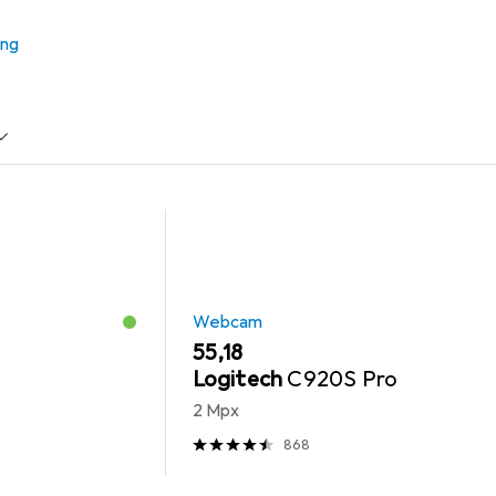
ung
Mausmatte
HP
Webcam
EUR
55,18
Logitech
C920S Pro
2 Mpx
868