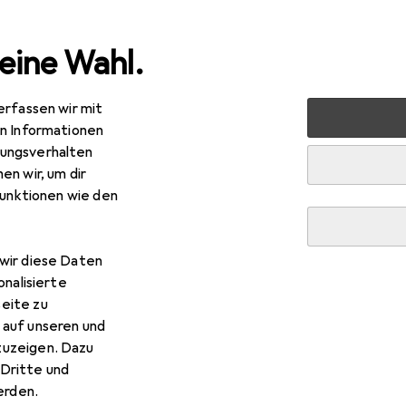
eine Wahl.
erfassen wir mit
 Multimedia
Peripherie
Mäuse + Tastaturen
Maus
en Informationen
ungsverhalten
en wir, um dir
funktionen wie den
GT-200
elgebunden
wir diese Daten
onalisierte
eite zu
 auf unseren und
r HP GT-200
zuzeigen. Dazu
Dritte und
rden.
s Zubehör zum Produkt HP GT-200 aus den Kategorien Webca