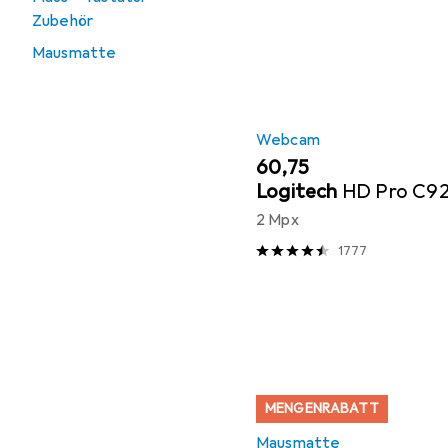
Zubehör
Mausmatte
Webcam
EUR
60,75
Logitech
HD Pro C9
2 Mpx
1777
MENGENRABATT
Mausmatte