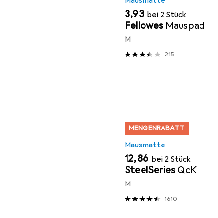
Mausmatte
EUR
3,93
bei 2 Stück
Fellowes
Mauspad
M
215
MENGENRABATT
Mausmatte
EUR
12,86
bei 2 Stück
SteelSeries
QcK
M
1610