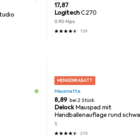
EUR
17,87
Logitech
C270
tudio
0.90 Mpx
729
MENGENRABATT
Mausmatte
EUR
8,89
bei 2 Stück
Delock
Mauspad mit
Handballenauflage rund schwa
S
270