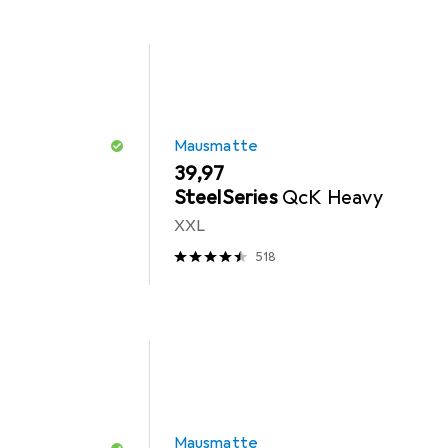
Mausmatte
EUR
39,97
SteelSeries
QcK Heavy
XXL
518
Mausmatte