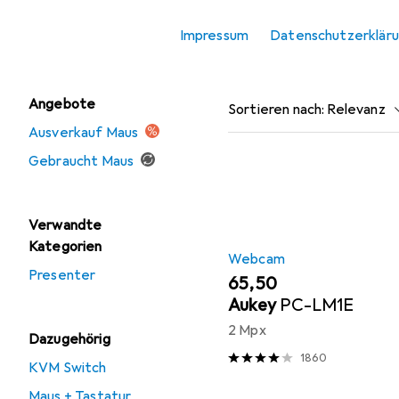
Mausmatte
Impressum
Datenschutzerklär
Tastatur
Beliebt
Webcam
Angebote
Sortieren nach
:
Relevanz
Ausverkauf Maus
Produktliste
Gebraucht Maus
Verwandte
Kategorien
Webcam
Presenter
EUR
65,50
Aukey
PC-LM1E
2 Mpx
Dazugehörig
1860
KVM Switch
Maus + Tastatur