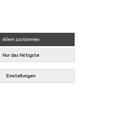
Einstellungen
Kundenkonto
Vergleichslisten
Merklisten
Warenkorb
Anmelden
Allem zustimmen
HP GT-200
Zubehör
Nur das Nötigste
Einstellungen
m und Mausmatte.