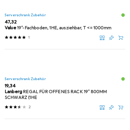
Serverschrank Zubehör
EUR
47,32
Value
19"-Fachboden, 1HE, ausziehbar, T <= 1000mm
1
Serverschrank Zubehör
EUR
19,34
Lanberg
REGAL FÜR OFFENES RACK 19" 800MM
SCHWARZ (1HE
2