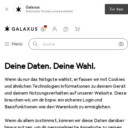
Galaxus
Zur App
Schneller finden und bestellen
Einstellungen
Kundenkonto
Vergleichslisten
Merklisten
Warenkorb
Navigation nach Kategorien
Menü
Suche
r
Deine Daten. Deine Wahl.
Serverschrank
InLine 19" Rack zur Wandmontage
Zubehör
EUR
51,90
Wenn du nur das Nötigste wählst, erfassen wir mit Cookies
InLine
19" Rack zur Wandmontage
und ähnlichen Technologien Informationen zu deinem Gerät
2 HE
4 HE
und deinem Nutzungsverhalten auf unserer Website. Diese
brauchen wir, um dir bspw. ein sicheres Login und
Basisfunktionen wie den Warenkorb zu ermöglichen.
Zubehör für InLine 19" Rack zur
Wenn du allem zustimmst, können wir diese Daten darüber
Wandmontage
hinaus nutzen, um dir personalisierte Angebote zu zeigen,