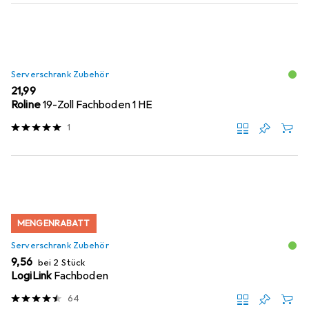
Serverschrank Zubehör
EUR
21,99
Roline
19-Zoll Fachboden 1 HE
1
MENGENRABATT
Serverschrank Zubehör
EUR
9,56
bei 2 Stück
LogiLink
Fachboden
64