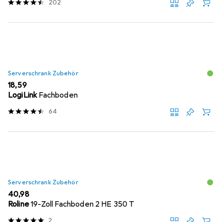
202
Serverschrank Zubehör
EUR
18,59
LogiLink
Fachboden
64
Serverschrank Zubehör
EUR
40,98
Roline
19-Zoll Fachboden 2 HE 350 T
2