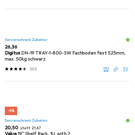
Serverschrank Zubehör
EUR
26,36
Digitus
DN-19 TRAY-1-800-SW Fachboden fest 525mm,
max. 50kg schwarz
202
−5%
Serverschrank Zubehör
EUR
EUR
20,50
statt
21,67
Value
19" Shelf Rack, 1U, with 2