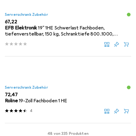
Serverschrank Zubehör
EUR
67,22
EFB Elektronik
19" 1HE Schwerlast Fachboden,
tiefenverstellbar, 150 kg, Schranktiefe 800..1000,
RAL9005
Serverschrank Zubehör
EUR
72,47
Roline
19-Zoll Fachboden 1 HE
4
48 von 335 Produkten