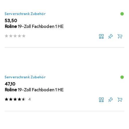
Serverschrank Zubehör
EUR
53,50
Roline
19-Zoll Fachboden 1 HE
Serverschrank Zubehör
EUR
47,10
Roline
19-Zoll Fachboden 1 HE
4