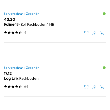
Serverschrank Zubehör
EUR
43,20
Roline
19-Zoll Fachboden 1 HE
4
Serverschrank Zubehör
EUR
17,12
LogiLink
Fachboden
64