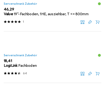
Serverschrank Zubehör
EUR
46,29
Value
19"-Fachboden, 1HE, ausziehbar, T <= 800mm
1
Serverschrank Zubehör
EUR
18,41
LogiLink
Fachboden
64