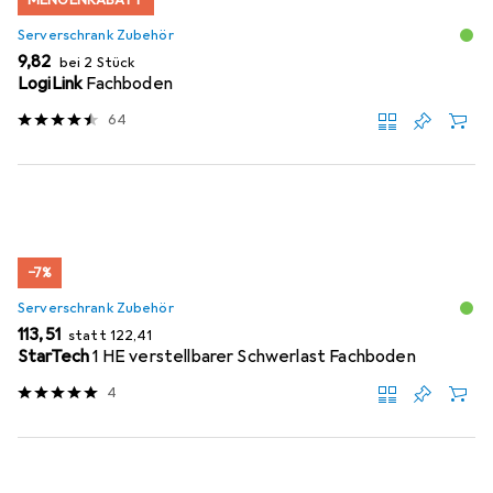
Serverschrank Zubehör
EUR
9,82
bei 2 Stück
LogiLink
Fachboden
64
−7%
Serverschrank Zubehör
EUR
EUR
113,51
statt
122,41
StarTech
1 HE verstellbarer Schwerlast Fachboden
4