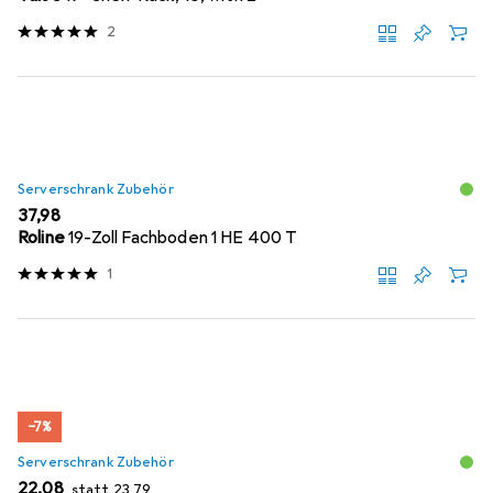
2
Serverschrank Zubehör
EUR
37,98
Roline
19-Zoll Fachboden 1 HE 400 T
1
−7%
Serverschrank Zubehör
EUR
EUR
22,08
statt
23,79