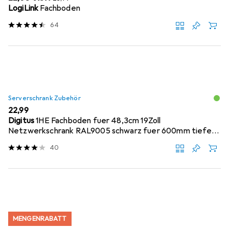
LogiLink
Fachboden
64
Serverschrank Zubehör
EUR
22,99
Digitus
1HE Fachboden fuer 48,3cm 19Zoll
Netzwerkschrank RAL9005 schwarz fuer 600mm tiefe
Schraen...
40
MENGENRABATT