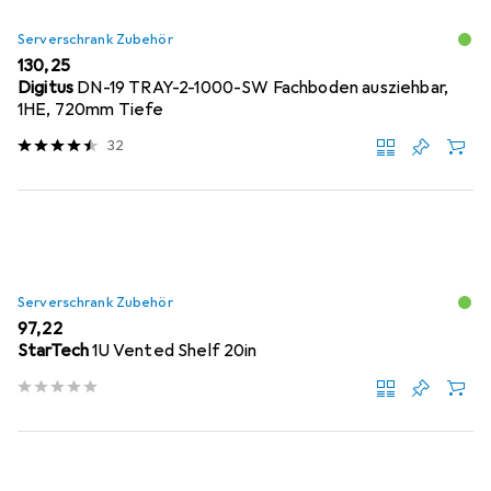
Serverschrank Zubehör
EUR
130,25
Digitus
DN-19 TRAY-2-1000-SW Fachboden ausziehbar,
1HE, 720mm Tiefe
32
Serverschrank Zubehör
EUR
97,22
StarTech
1U Vented Shelf 20in