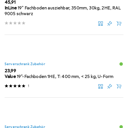
EUR
45,91
InLine
19" Fachboden ausziehbar, 350mm, 30kg, 2HE, RAL
9005 schwarz
Serverschrank Zubehör
EUR
23,99
Value
19"-Fachboden 1HE, T: 400 mm, < 25 kg, U-Form
1
Serverschrank Zubehör