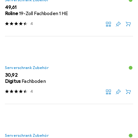
EUR
49,61
Roline
19-Zoll Fachboden 1 HE
4
Serverschrank Zubehör
EUR
30,92
Digitus
Fachboden
4
Serverschrank Zubehör