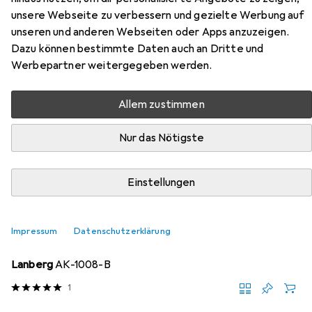
unsere Webseite zu verbessern und gezielte Werbung auf
Hier findest du passendes Zubehör zum Produkt InLine 19"
unseren und anderen Webseiten oder Apps anzuzeigen.
Rack zur Wandmontage aus der Kategorie Serverschrank
Dazu können bestimmte Daten auch an Dritte und
Zubehör.
Werbepartner weitergegeben werden.
Allem zustimmen
Beliebt
InLine
Nur das Nötigste
Relevanz
Produktliste
Einstellungen
Impressum
Datenschutzerklärung
Serverschrank Zubehör
EUR
19,80
Lanberg
AK-1008-B
1