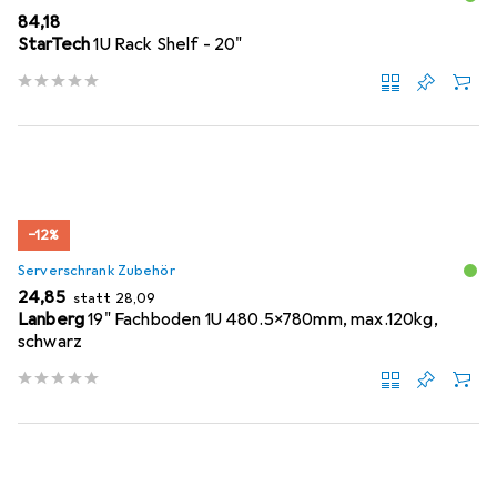
EUR
84,18
StarTech
1U Rack Shelf - 20"
−12%
Serverschrank Zubehör
EUR
EUR
24,85
statt
28,09
Lanberg
19" Fachboden 1U 480.5x780mm, max.120kg,
schwarz