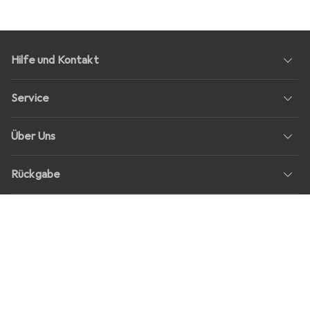
Hilfe und Kontakt
Service
Über Uns
Rückgabe
Soziale Medien
Stellenangebote
Preise
Alle Preise in EUR inkl. MwSt., zzgl.
Versandkosten
bei Bestellungen