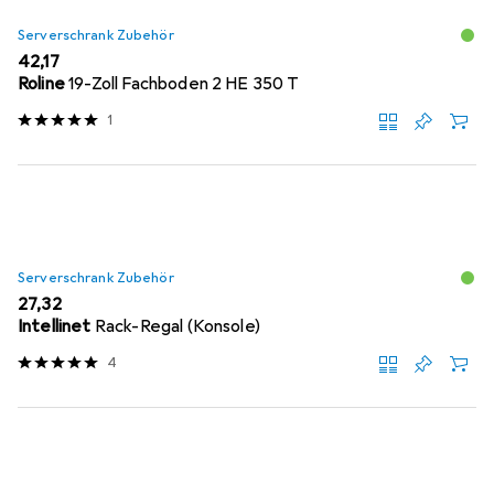
Serverschrank Zubehör
EUR
42,17
Roline
19-Zoll Fachboden 2 HE 350 T
1
Serverschrank Zubehör
EUR
27,32
Intellinet
Rack-Regal (Konsole)
4