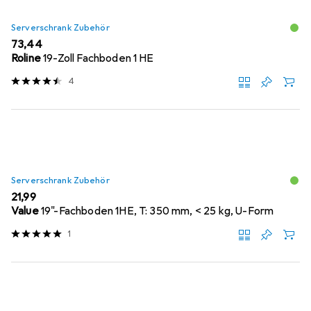
Serverschrank Zubehör
EUR
73,44
Roline
19-Zoll Fachboden 1 HE
4
Serverschrank Zubehör
EUR
21,99
Value
19"-Fachboden 1HE, T: 350 mm, < 25 kg, U-Form
1