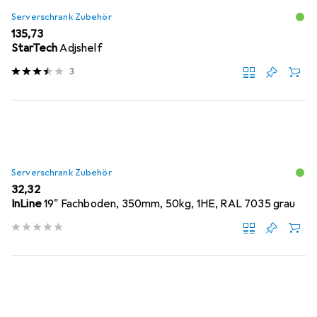
Serverschrank Zubehör
EUR
135,73
StarTech
Adjshelf
3
Serverschrank Zubehör
EUR
32,32
InLine
19" Fachboden, 350mm, 50kg, 1HE, RAL 7035 grau