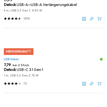
EUR
17,99
Delock
USB-A—USB-A Verlängerungskabel
5 m, USB 3.2 Gen 1, 4.50 W
1395
MENGENRABATT
USB Kabel
EUR
7,79
bei 2 Stück
Delock
USB-C 3.1 Gen 1
1 m, USB 3.2 Gen 2, 15 W
72