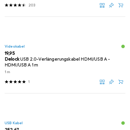
203
Videokabel
EUR
19,95
Delock
USB 2.0-Verlängerungskabel HDMI/USB A -
HDMI/USB A 1 m
1 m
1
USB Kabel