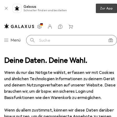
Galaxus
Zur App
Schneller finden und bestellen
Einstellungen
Kundenkonto
Vergleichslisten
Merklisten
Warenkorb
Navigation nach Kategorien
Menü
Suche
Speicher
Deine Daten. Deine Wahl.
USB Stick
Kingston DataTraveler Micro
Zubehör
Wenn du nur das Nötigste wählst, erfassen wir mit Cookies
und ähnlichen Technologien Informationen zu deinem Gerät
und deinem Nutzungsverhalten auf unserer Website. Diese
brauchen wir, um dir bspw. ein sicheres Login und
EUR
EUR
33,77
0,26
/
1GB
Kingston
DataTraveler Micro
Basisfunktionen wie den Warenkorb zu ermöglichen.
128 GB, USB-A
Wenn du allem zustimmst, können wir diese Daten darüber
hinaus nutzen, um dir personalisierte Angebote zu zeigen,