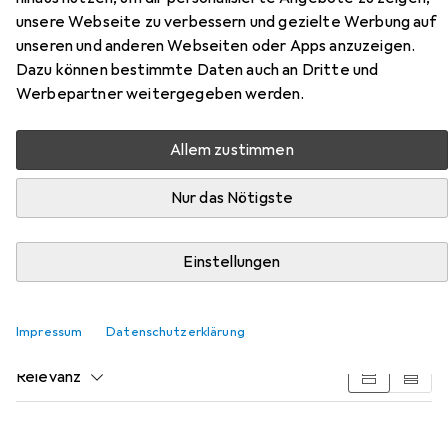
unsere Webseite zu verbessern und gezielte Werbung auf
unseren und anderen Webseiten oder Apps anzuzeigen.
Dazu können bestimmte Daten auch an Dritte und
Werbepartner weitergegeben werden.
Zubehör für Kingston
DataTraveler Micro
Allem zustimmen
Nur das Nötigste
Hier findest du passendes Zubehör zum Produkt Kingston
DataTraveler Micro aus den Kategorien USB Kabel und
Videokabel.
Einstellungen
Beliebt
USB Kabel
Videokabel
Impressum
Datenschutzerklärung
Relevanz
Produktliste