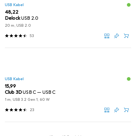
USB Kabel
EUR
48,22
Delock
USB 2.0
20 m, USB 2.0
53
USB Kabel
EUR
15,99
Club 3D
USB C — USB C
1 m, USB 3.2 Gen 1, 60 W
23