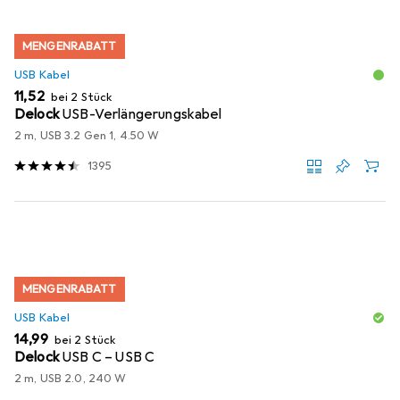
MENGENRABATT
USB Kabel
EUR
11,52
bei 2 Stück
Delock
USB-Verlängerungskabel
2 m, USB 3.2 Gen 1, 4.50 W
1395
MENGENRABATT
USB Kabel
EUR
14,99
bei 2 Stück
Delock
USB C – USB C
2 m, USB 2.0, 240 W