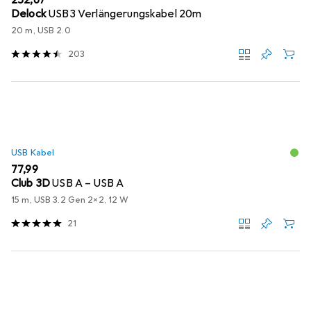
EUR
252,67
Delock
USB3 Verlängerungskabel 20m
20 m, USB 2.0
203
USB Kabel
EUR
77,99
Club 3D
USB A – USB A
15 m, USB 3.2 Gen 2x2, 12 W
21