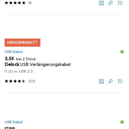
18
MENGENRABATT
USB Kabel
EUR
3,55
bei 2 Stück
Delock
USB Verlängerungskabel
0.20 m, USB 2.0
203
USB Kabel