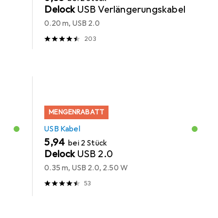
Delock
USB Verlängerungskabel
0.20 m, USB 2.0
203
MENGENRABATT
USB Kabel
EUR
5,94
bei 2 Stück
Delock
USB 2.0
0.35 m, USB 2.0, 2.50 W
53