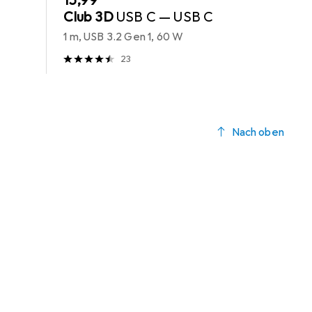
EUR
15,99
Club 3D
USB C — USB C
1 m, USB 3.2 Gen 1, 60 W
23
Nach oben