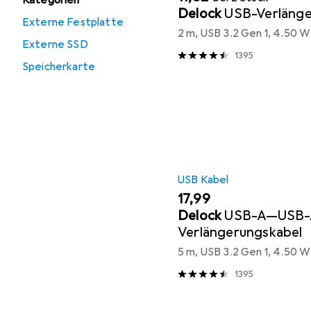
Kategorien
Delock
USB-Verlänge
Externe Festplatte
2 m, USB 3.2 Gen 1, 4.50 W
Externe SSD
1395
Speicherkarte
USB Kabel
EUR
17,99
Delock
USB-A—USB
Verlängerungskabel
5 m, USB 3.2 Gen 1, 4.50 W
1395