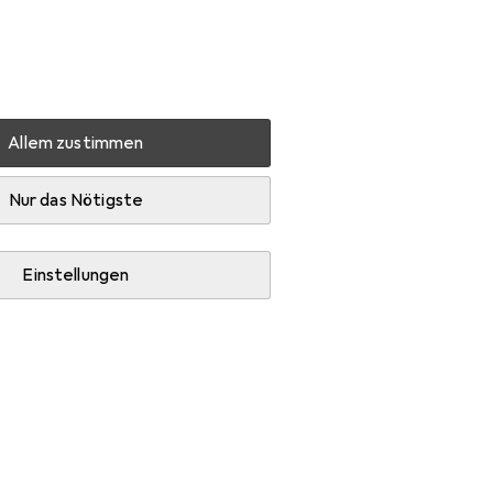
Einstellungen
Kundenkonto
Vergleichslisten
Merklisten
Warenkorb
Anmelden
Allem zustimmen
on DataTraveler Micro
Zubehör
Nur das Nötigste
Einstellungen