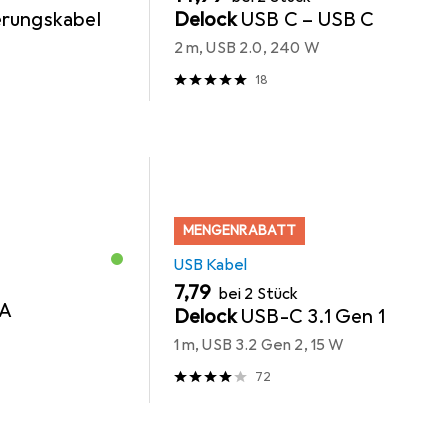
rungskabel
Delock
USB C – USB C
2 m, USB 2.0, 240 W
18
MENGENRABATT
USB Kabel
EUR
7,79
bei 2 Stück
-A
Delock
USB-C 3.1 Gen 1
1 m, USB 3.2 Gen 2, 15 W
72