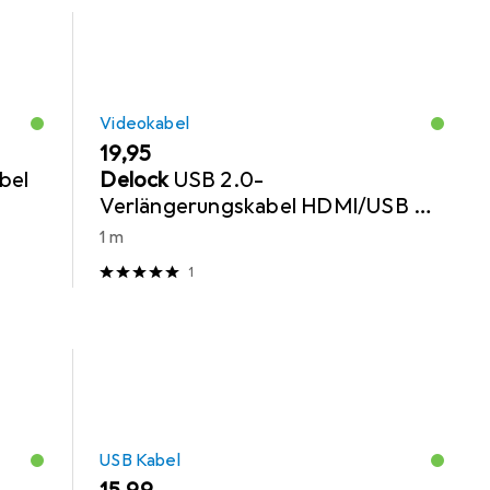
Videokabel
EUR
19,95
bel
Delock
USB 2.0-
Verlängerungskabel HDMI/USB A -
HDMI/USB A 1 m
1 m
1
USB Kabel