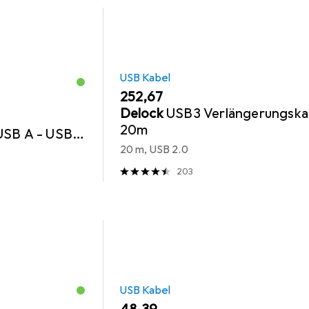
USB Kabel
EUR
252,67
Delock
USB3 Verlängerungska
20m
USB A - USB A
20 m, USB 2.0
203
USB Kabel