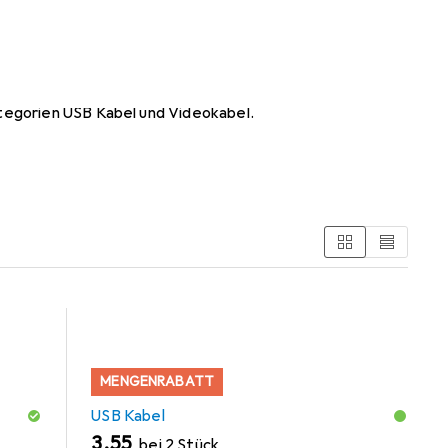
o
tegorien USB Kabel und Videokabel.
MENGENRABATT
USB Kabel
EUR
3,55
bei 2 Stück