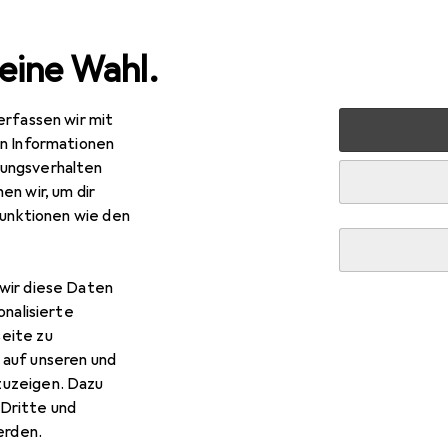
eine Wahl.
erfassen wir mit
 Multimedia
Peripherie
Speicher
USB Stick
Kingst
en Informationen
ungsverhalten
en wir, um dir
funktionen wie den
EUR
R
,25
0,18
/
1GB
wir diese Daten
ngston
DataTraveler Micro
onalisierte
 GB, USB-A
eite zu
 auf unseren und
zuzeigen. Dazu
Dritte und
rden.