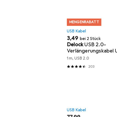
MENGENRABATT
USB Kabel
EUR
3,49
bei 2 Stück
Delock
USB 2.0-
Verlängerungskabel 
1 m, mit Ferritkern
1 m, USB 2.0
203
USB Kabel