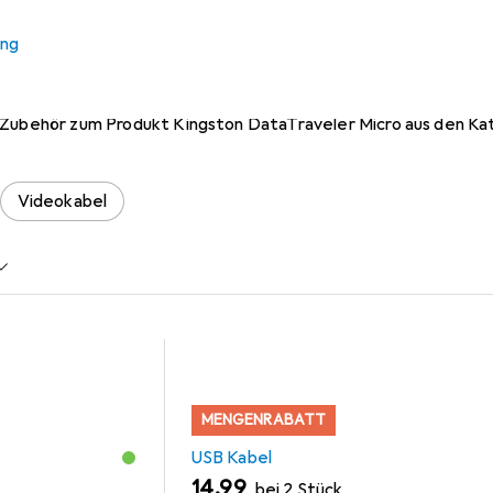
ung
 Kingston DataTraveler Micr
 Zubehör zum Produkt Kingston DataTraveler Micro aus den Ka
Videokabel
MENGENRABATT
USB Kabel
EUR
14,99
bei 2 Stück