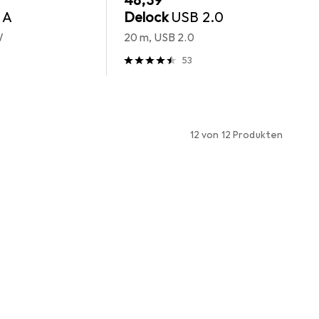
EUR
48,39
 A
Delock
USB 2.0
W
20 m, USB 2.0
53
12 von 12 Produkten