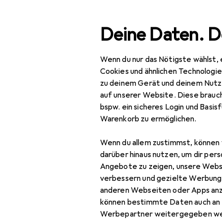
Suche
Deine Daten. D
Wenn du nur das Nötigste wählst, 
Navigation nach Kategorien
Gesamtsortiment
IT +
Gesamtsortiment
Cookies und ähnlichen Technologi
zu deinem Gerät und deinem Nutz
IT + Multimedia
auf unserer Website. Diese brauch
bspw. ein sicheres Login und Basis
Peripherie
Warenkorb zu ermöglichen.
Speicher
EU
45
Wenn du allem zustimmst, können 
Ki
Backup Lösungen
darüber hinaus nutzen, um dir pers
256
Angebote zu zeigen, unsere Webs
Externe Festplatte
verbessern und gezielte Werbung
anderen Webseiten oder Apps an
Externe SSD
können bestimmte Daten auch an 
NAS
Werbepartner weitergegeben we