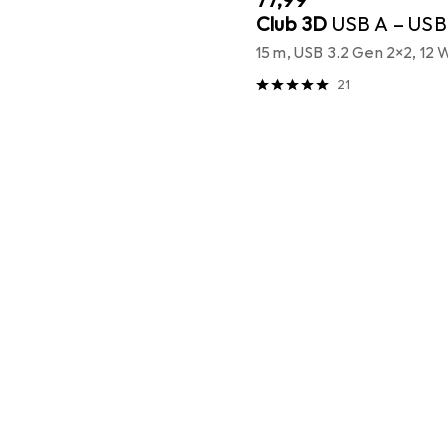
EUR
77,99
Club 3D
USB A – USB
15 m, USB 3.2 Gen 2x2, 12 
21