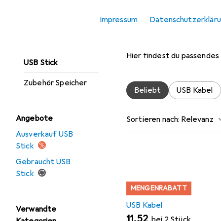
Optischer
Impressum
Datenschutzerklär
Datenträger
Zubehör für
Speicherkarte
Hier findest du passendes
USB Stick
Zubehör Speicher
Beliebt
USB Kabel
Angebote
Sortieren nach
:
Relevanz
Ausverkauf USB
Produktliste
Stick
Gebraucht USB
Stick
MENGENRABATT
USB Kabel
Verwandte
EUR
11,52
bei 2 Stück