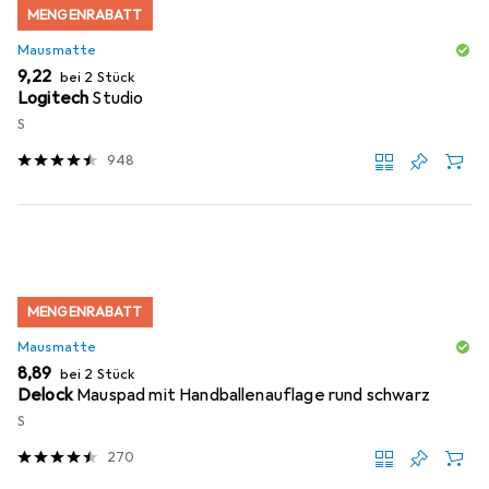
MENGENRABATT
Mausmatte
EUR
9,22
bei 2 Stück
Logitech
Studio
S
948
MENGENRABATT
Mausmatte
EUR
8,89
bei 2 Stück
Delock
Mauspad mit Handballenauflage rund schwarz
S
270