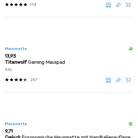
174
Mausmatte
EUR
13,95
Titanwolf
Gaming Mauspad
XXL
267
Mausmatte
EUR
9,71
Delock
Ergonomische Mausmatte mit Handballenauflage,