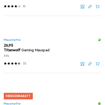
15
Mausmatte
EUR
26,95
Titanwolf
Gaming Mauspad
XXL
33
MENGENRABATT
Mausmatte