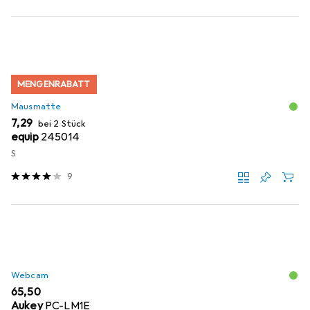
MENGENRABATT
Mausmatte
EUR
7,29
bei 2 Stück
equip
245014
S
9
Webcam
EUR
65,50
Aukey
PC-LM1E