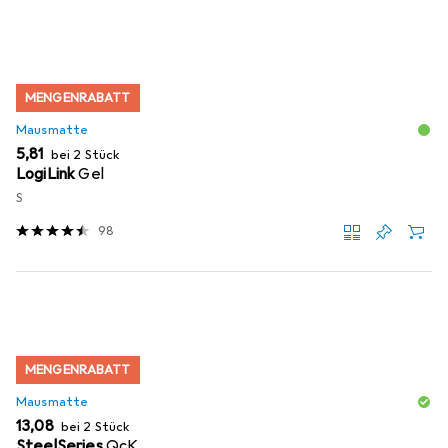
MENGENRABATT
Mausmatte
EUR
5,81
bei 2 Stück
LogiLink
Gel
S
98
MENGENRABATT
Mausmatte
EUR
13,08
bei 2 Stück
SteelSeries
QcK