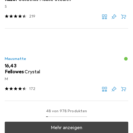
S
219
Mausmatte
EUR
16,43
Fellowes
Crystal
M
172
48 von 978 Produkten
Mehr anzeigen