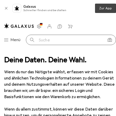
Galaxus
Zur App
Schneller finden und bestellen
Einstellungen
Kundenkonto
Vergleichslisten
Merklisten
Warenkorb
Navigation nach Kategorien
Menü
Suche
rie
Deine Daten. Deine Wahl.
Mäuse + Tastaturen
Maus
LogiLink ID0016
Zubehör
Wenn du nur das Nötigste wählst, erfassen wir mit Cookies
EUR
6,20
LogiLink
ID0016
und ähnlichen Technologien Informationen zu deinem Gerät
Kabelgebunden
und deinem Nutzungsverhalten auf unserer Website. Diese
brauchen wir, um dir bspw. ein sicheres Login und
Basisfunktionen wie den Warenkorb zu ermöglichen.
Zubehör für LogiLink ID0016
Wenn du allem zustimmst, können wir diese Daten darüber
hinaus nutzen, um dir personalisierte Angebote zu zeigen,