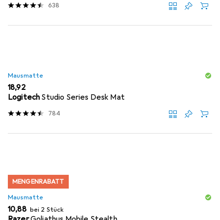
638
Mausmatte
EUR
18,92
Logitech
Studio Series Desk Mat
784
MENGENRABATT
Mausmatte
EUR
10,88
bei 2 Stück
Razer
Goliathus Mobile Stealth