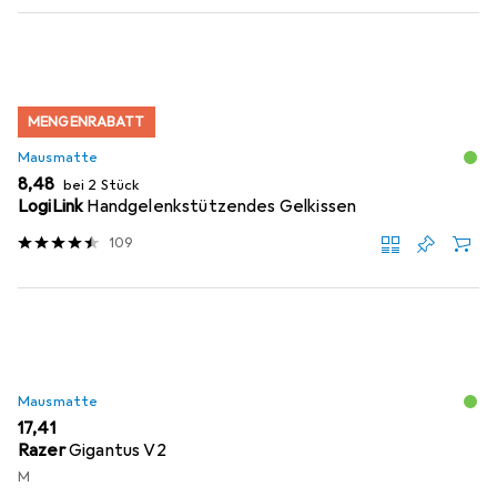
MENGENRABATT
Mausmatte
EUR
8,48
bei 2 Stück
LogiLink
Handgelenkstützendes Gelkissen
109
Mausmatte
EUR
17,41
Razer
Gigantus V2
M