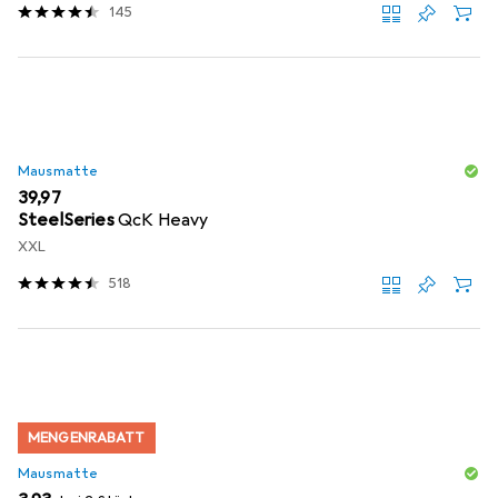
145
Mausmatte
EUR
39,97
SteelSeries
QcK Heavy
XXL
518
MENGENRABATT
Mausmatte