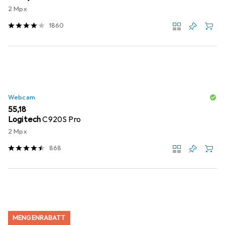
2 Mpx
1860
Webcam
EUR
55,18
Logitech
C920S Pro
2 Mpx
868
MENGENRABATT