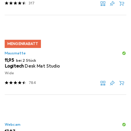
317
MENGENRABATT
Mausmatte
EUR
11,95
bei 2 Stück
Logitech
Desk Mat Studio
Wide
784
Webcam