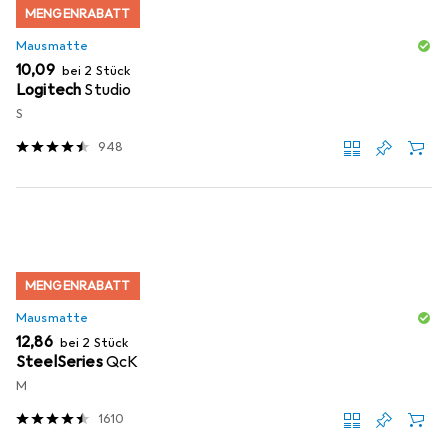
MENGENRABATT
Mausmatte
EUR
10,09
bei 2 Stück
Logitech
Studio
S
948
MENGENRABATT
Mausmatte
EUR
12,86
bei 2 Stück
SteelSeries
QcK
M
1610