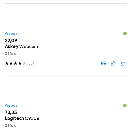
Webcam
EUR
22,09
Aukey
Webcam
2 Mpx
351
Webcam
EUR
73,35
Logitech
C930e
2 Mpx