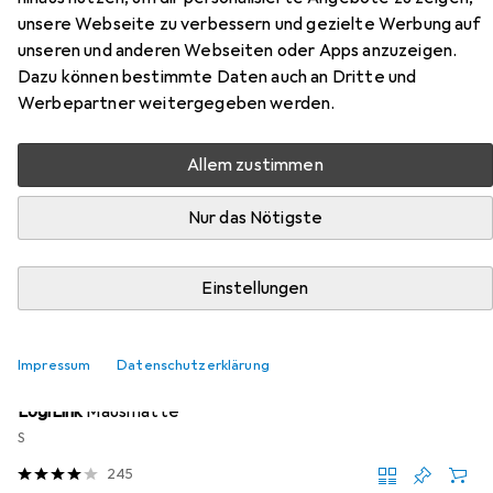
unsere Webseite zu verbessern und gezielte Werbung auf
Hier findest du passendes Zubehör zum Produkt LogiLink
unseren und anderen Webseiten oder Apps anzuzeigen.
ID0016 aus den Kategorien Mausmatte und Webcam.
Dazu können bestimmte Daten auch an Dritte und
Werbepartner weitergegeben werden.
Beliebt
Mausmatte
LogiLink
Webcam
Allem zustimmen
Relevanz
Nur das Nötigste
Produktliste
Einstellungen
MENGENRABATT
Mausmatte
Impressum
Datenschutzerklärung
EUR
3,80
bei 2 Stück
LogiLink
Mausmatte
S
245