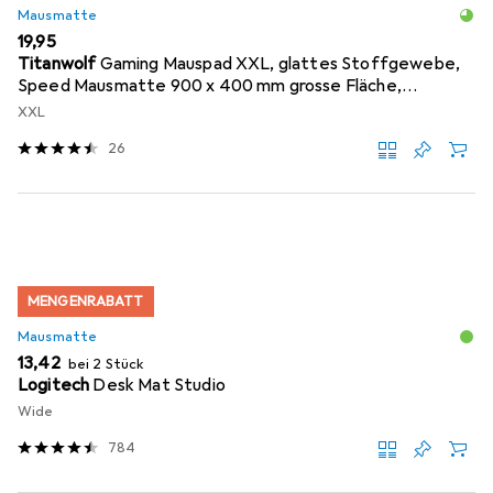
Mausmatte
EUR
19,95
Titanwolf
Gaming Mauspad XXL, glattes Stoffgewebe,
Speed Mausmatte 900 x 400 mm grosse Fläche,
Topography
XXL
26
MENGENRABATT
Mausmatte
EUR
13,42
bei 2 Stück
Logitech
Desk Mat Studio
Wide
784