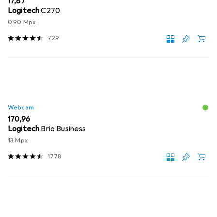
EUR
17,87
Logitech
C270
0.90 Mpx
729
Webcam
EUR
170,96
Logitech
Brio Business
13 Mpx
1778