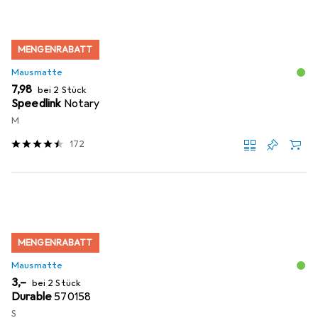
MENGENRABATT
Mausmatte
EUR
7,98
bei 2 Stück
Speedlink
Notary
M
172
MENGENRABATT
Mausmatte
EUR
3,–
bei 2 Stück
Durable
570158
S