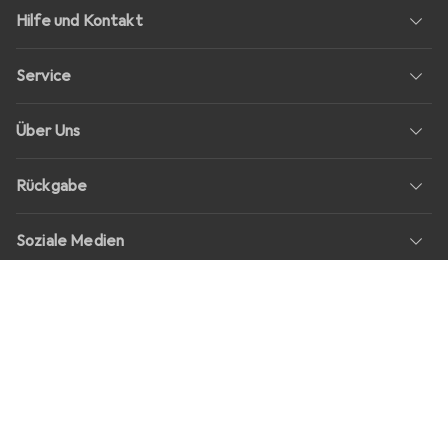
Hilfe und Kontakt
Service
Über Uns
Rückgabe
Soziale Medien
Stellenangebote
Preise
Alle Preise in EUR inkl. MwSt., zzgl.
Versandkosten
bei Bestellungen
unter
30,–
Shop Version
master-20260807-2039-31207921115-1