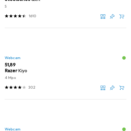
S
1610
Webcam
EUR
51,89
Razer
Kiyo
4 Mpx
302
Webcam