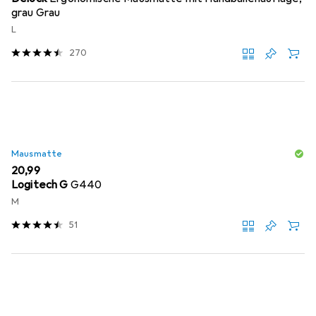
grau Grau
L
270
Mausmatte
EUR
20,99
Logitech G
G440
M
51