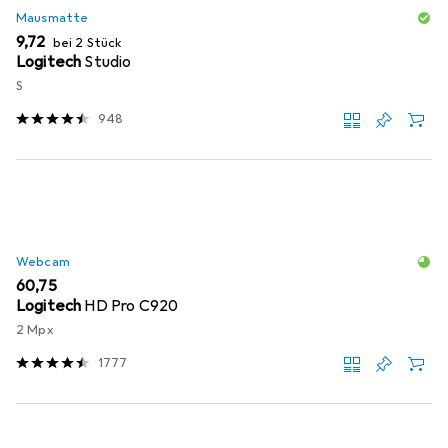
Mausmatte
EUR
9,72
bei 2 Stück
Logitech
Studio
S
948
Webcam
EUR
60,75
Logitech
HD Pro C920
2 Mpx
1777