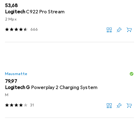
EUR
53,68
Logitech
C922 Pro Stream
2 Mpx
666
Mausmatte
EUR
79,97
Logitech G
Powerplay 2 Charging System
M
31