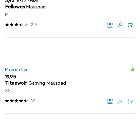
EUR
3,93
bei 2 Stück
Fellowes
Mauspad
M
215
Mausmatte
EUR
19,95
Titanwolf
Gaming Mauspad
XXL
32