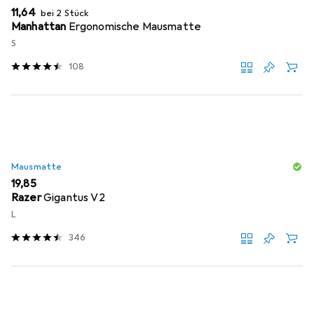
EUR
11,64
bei 2 Stück
Manhattan
Ergonomische Mausmatte
S
108
Mausmatte
EUR
19,85
Razer
Gigantus V2
L
346