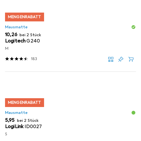
MENGENRABATT
Mausmatte
EUR
10,26
bei 2 Stück
Logitech
G240
M
183
MENGENRABATT
Mausmatte
EUR
5,95
bei 2 Stück
LogiLink
ID0027
S