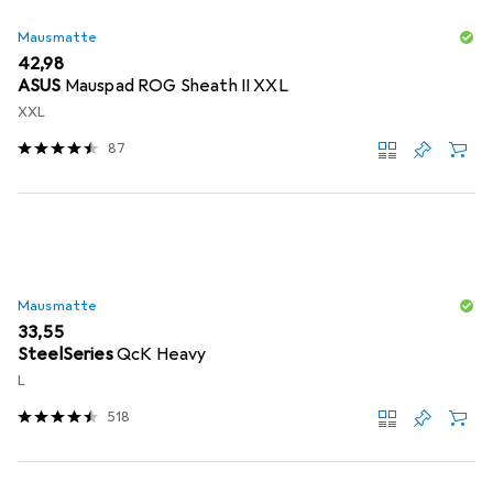
Mausmatte
EUR
42,98
ASUS
Mauspad ROG Sheath II XXL
XXL
87
Mausmatte
EUR
33,55
SteelSeries
QcK Heavy
L
518