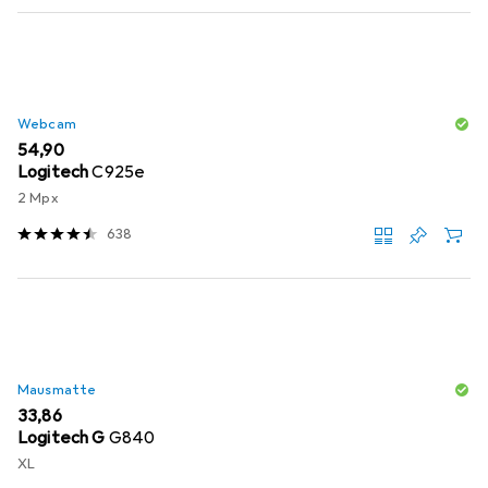
Webcam
EUR
54,90
Logitech
C925e
2 Mpx
638
Mausmatte
EUR
33,86
Logitech G
G840
XL