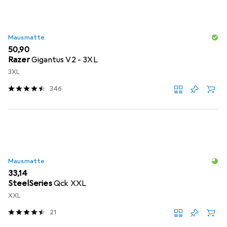
Mausmatte
EUR
50,90
Razer
Gigantus V2 - 3XL
3XL
346
Mausmatte
EUR
33,14
SteelSeries
Qck XXL
XXL
21