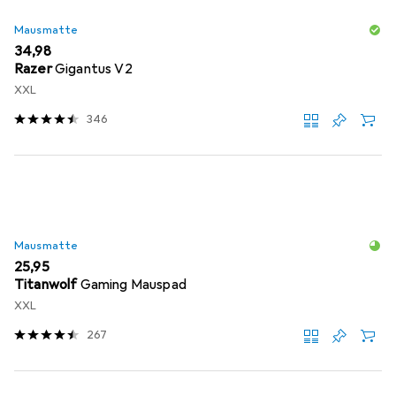
Mausmatte
EUR
34,98
Razer
Gigantus V2
XXL
346
Mausmatte
EUR
25,95
Titanwolf
Gaming Mauspad
XXL
267