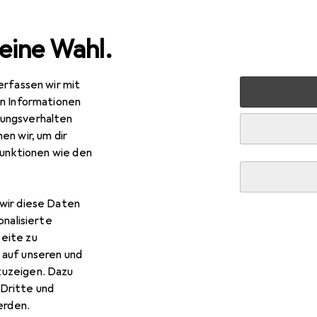
eine Wahl.
erfassen wir mit
 Multimedia
TV + Heimkino
Fernbedienung
Meliconi 
en Informationen
ungsverhalten
en wir, um dir
funktionen wie den
wir diese Daten
onalisierte
eite zu
 auf unseren und
zuzeigen. Dazu
R
,90
Dritte und
iconi
808059 EASY 400 Philips
rden.
versal Fernbedienung, Infrarot