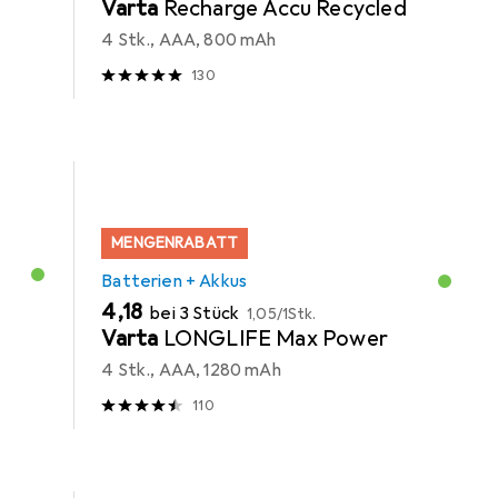
Varta
Recharge Accu Recycled
4 Stk., AAA, 800 mAh
130
MENGENRABATT
Batterien + Akkus
EUR
EUR
4,18
bei 3 Stück
1,05
/
1Stk.
Varta
LONGLIFE Max Power
4 Stk., AAA, 1280 mAh
110