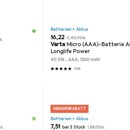
Batterien + Akkus
EUR
EUR
16,22
0,40
/
1Stk.
k.
Varta
Micro (AAA)-Batterie Al
Longlife Power
40 Stk., AAA, 1260 mAh
398
MENGENRABATT
Batterien + Akkus
EUR
EUR
7,51
bei 3 Stück
tk.
1,88
/
1Stk.