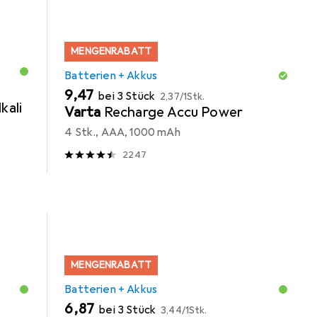
MENGENRABATT
Batterien + Akkus
EUR
EUR
9,47
bei 3 Stück
2,37
/
1Stk.
kali
Varta
Recharge Accu Power
4 Stk., AAA, 1000 mAh
2247
MENGENRABATT
Batterien + Akkus
EUR
EUR
6,87
bei 3 Stück
3,44
/
1Stk.