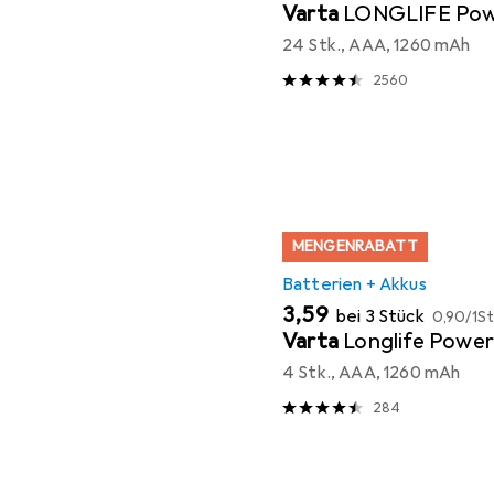
Varta
LONGLIFE Po
24 Stk., AAA, 1260 mAh
2560
MENGENRABATT
Batterien + Akkus
EUR
EUR
3,59
bei 3 Stück
0,90
/
1St
Varta
Longlife Power
4 Stk., AAA, 1260 mAh
284