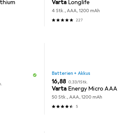
ithium
Varta
Longlife
4 Stk., AAA, 1200 mAh
227
Batterien + Akkus
EUR
EUR
16,88
0,33
/
1Stk.
k.
Varta
Energy Micro AAA
50 Stk., AAA, 1200 mAh
5