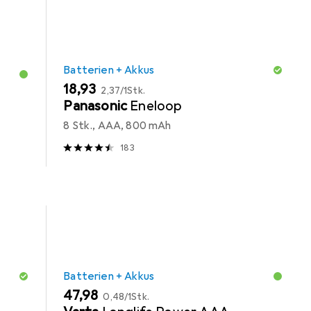
Batterien + Akkus
EUR
EUR
18,93
2,37
/
1Stk.
Panasonic
Eneloop
8 Stk., AAA, 800 mAh
183
Batterien + Akkus
EUR
EUR
47,98
0,48
/
1Stk.