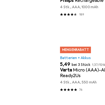
Philips
Rechargeable
4 Stk., AAA, 1000 mAh
189
MENGENRABATT
Batterien + Akkus
EUR
EUR
5,49
bei 3 Stück
1,37
/
1Stk
Varta
Micro (AAA)-A
Ready2Us
4 Stk., AAA, 550 mAh
76