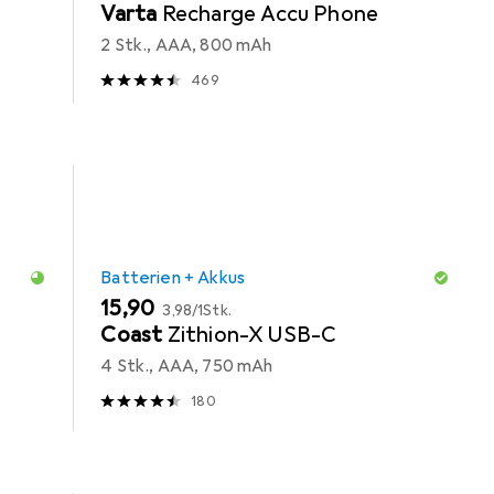
Varta
Recharge Accu Phone
2 Stk., AAA, 800 mAh
469
Batterien + Akkus
EUR
EUR
15,90
3,98
/
1Stk.
Coast
Zithion-X USB-C
4 Stk., AAA, 750 mAh
180