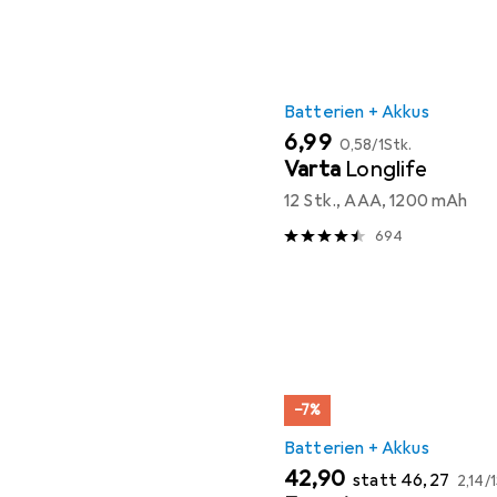
Batterien + Akkus
EUR
EUR
6,99
0,58
/
1Stk.
Varta
Longlife
12 Stk., AAA, 1200 mAh
694
−7%
Batterien + Akkus
EUR
EUR
EUR
42,90
statt
46,27
2,14
/
1