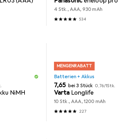
 LR03 (AAA)
Panasonic
eneloop pro
4 Stk., AAA, 930 mAh
534
MENGENRABATT
Batterien + Akkus
EUR
EUR
7,65
bei 3 Stück
.
0,76
/
1Stk.
kku NiMH
Varta
Longlife
10 Stk., AAA, 1200 mAh
227