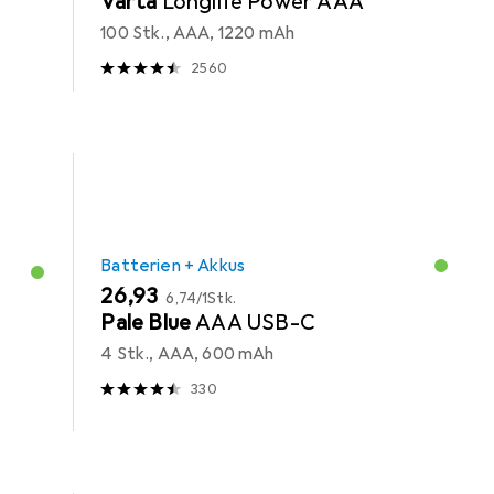
Varta
Longlife Power AAA
100 Stk., AAA, 1220 mAh
2560
Batterien + Akkus
EUR
EUR
26,93
6,74
/
1Stk.
Pale Blue
AAA USB-C
4 Stk., AAA, 600 mAh
330