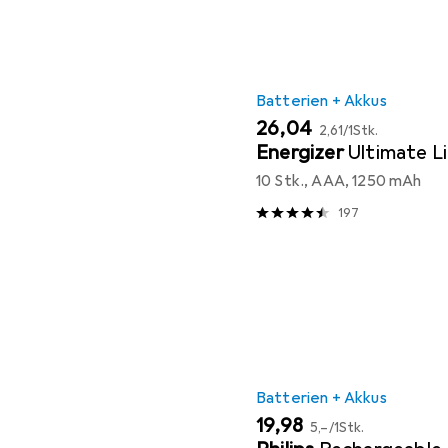
Batterien + Akkus
EUR
EUR
26,04
2,61
/
1Stk.
Energizer
Ultimate L
10 Stk., AAA, 1250 mAh
197
Batterien + Akkus
EUR
EUR
19,98
5,–
/
1Stk.