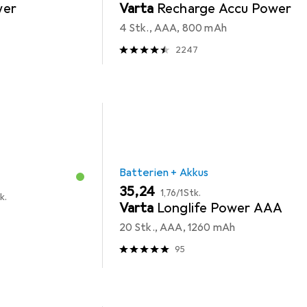
wer
Varta
Recharge Accu Power
4 Stk., AAA, 800 mAh
2247
Batterien + Akkus
EUR
EUR
35,24
1,76
/
1Stk.
k.
Varta
Longlife Power AAA
20 Stk., AAA, 1260 mAh
95