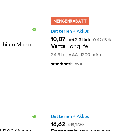
MENGENRABATT
Batterien + Akkus
EUR
EUR
10,07
bei 3 Stück
0,42
/
1Stk.
ithium Micro
Varta
Longlife
24 Stk., AAA, 1200 mAh
694
Batterien + Akkus
EUR
EUR
16,62
4,15
/
1Stk.