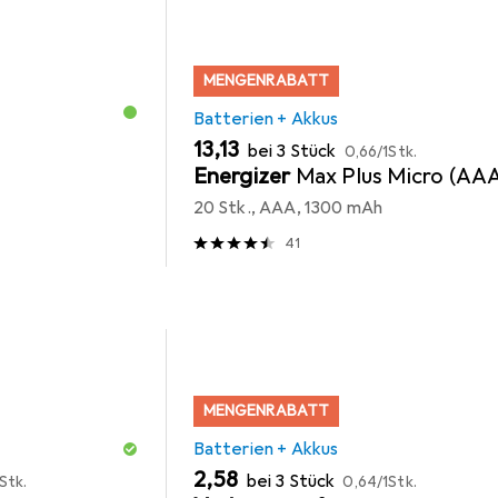
MENGENRABATT
Batterien + Akkus
EUR
EUR
13,13
bei 3 Stück
0,66
/
1Stk.
Energizer
Max Plus Micro (AA
20 Stk., AAA, 1300 mAh
41
MENGENRABATT
Batterien + Akkus
EUR
EUR
2,58
bei 3 Stück
Stk.
0,64
/
1Stk.