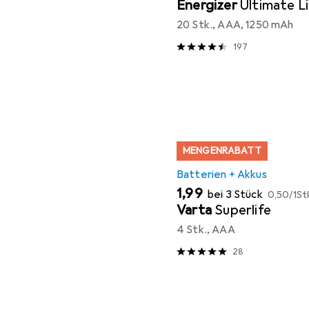
Energizer
Ultimate L
20 Stk., AAA, 1250 mAh
197
MENGENRABATT
Batterien + Akkus
EUR
EUR
1,99
bei 3 Stück
0,50
/
1St
Varta
Superlife
4 Stk., AAA
28