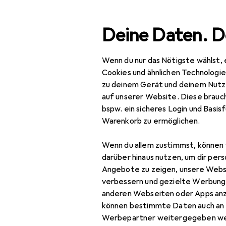
Suche
Deine Daten. D
Wenn du nur das Nötigste wählst, 
Navigation nach Kategorien
Gesamtsortiment
IT +
Gesamtsortiment
Cookies und ähnlichen Technologi
zu deinem Gerät und deinem Nutz
IT + Multimedia
auf unserer Website. Diese brauch
bspw. ein sicheres Login und Basis
TV + Heimkino
Warenkorb zu ermöglichen.
Beamer + Leinwände
Wenn du allem zustimmst, können 
Bluray Player + DVD
darüber hinaus nutzen, um dir pers
Player
Angebote zu zeigen, unsere Webs
verbessern und gezielte Werbung
Fernbedienung
anderen Webseiten oder Apps an
EU
17
können bestimmte Daten auch an 
Heimkino Sound
Mel
Werbepartner weitergegeben we
Uni