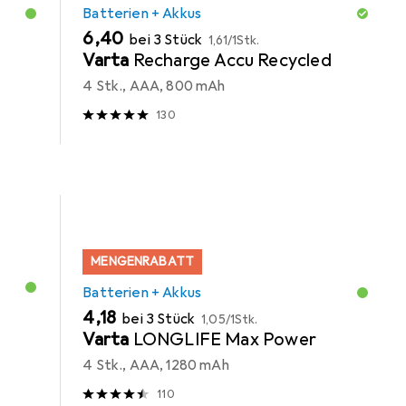
Batterien + Akkus
EUR
EUR
6,40
bei 3 Stück
1,61
/
1Stk.
Varta
Recharge Accu Recycled
4 Stk., AAA, 800 mAh
130
MENGENRABATT
Batterien + Akkus
EUR
EUR
4,18
bei 3 Stück
1,05
/
1Stk.
Varta
LONGLIFE Max Power
4 Stk., AAA, 1280 mAh
110