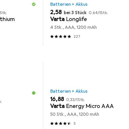
Batterien + Akkus
EUR
EUR
2,58
bei 3 Stück
Stk.
0,64
/
1Stk.
ithium
Varta
Longlife
4 Stk., AAA, 1200 mAh
227
Batterien + Akkus
EUR
EUR
16,88
0,33
/
1Stk.
k.
Varta
Energy Micro AAA
50 Stk., AAA, 1200 mAh
5