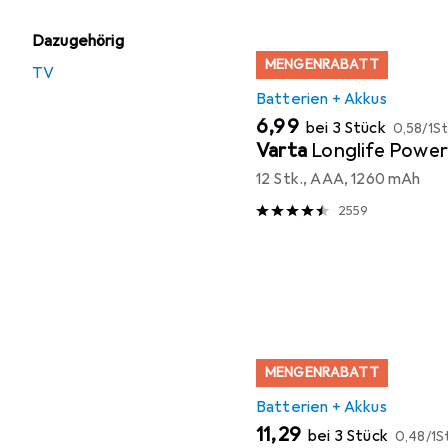
Dazugehörig
MENGENRABATT
TV
Batterien + Akkus
EUR
EUR
6,99
bei 3 Stück
0,58
/
1St
Varta
Longlife Power
12 Stk., AAA, 1260 mAh
2559
MENGENRABATT
Batterien + Akkus
EUR
EUR
11,29
bei 3 Stück
0,48
/
1S