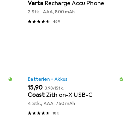
Varta
Recharge Accu Phone
2 Stk., AAA, 800 mAh
469
Batterien + Akkus
EUR
EUR
15,90
3,98
/
1Stk.
Coast
Zithion-X USB-C
4 Stk., AAA, 750 mAh
180