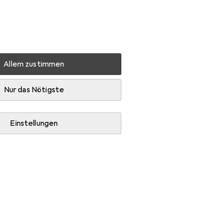
Einstellungen
Kundenkonto
Vergleichslisten
Merklisten
Warenkorb
Anmelden
Allem zustimmen
 808062 EASYTEL TV
Zubehör
Nur das Nötigste
Einstellungen