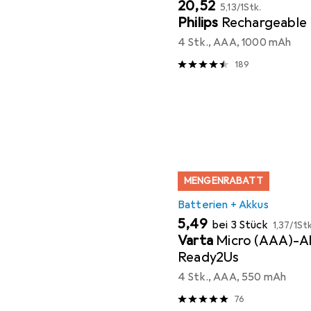
EUR
EUR
20,52
5,13
/
1Stk.
Philips
Rechargeable
4 Stk., AAA, 1000 mAh
189
MENGENRABATT
Batterien + Akkus
EUR
EUR
5,49
bei 3 Stück
1,37
/
1Stk
Varta
Micro (AAA)-A
Ready2Us
4 Stk., AAA, 550 mAh
76