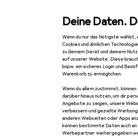
Suche
Deine Daten. D
Wenn du nur das Nötigste wählst, 
Navigation nach Kategorien
Gesamtsortiment
IT +
Gesamtsortiment
Cookies und ähnlichen Technologi
zu deinem Gerät und deinem Nutz
IT + Multimedia
auf unserer Website. Diese brauch
bspw. ein sicheres Login und Basis
TV + Heimkino
Warenkorb zu ermöglichen.
Beamer + Leinwände
Wenn du allem zustimmst, können 
Bluray Player + DVD
darüber hinaus nutzen, um dir pers
Player
Angebote zu zeigen, unsere Webs
verbessern und gezielte Werbung
Fernbedienung
anderen Webseiten oder Apps an
EU
18
können bestimmte Daten auch an 
Mel
Heimkino Sound
Werbepartner weitergegeben we
Uni