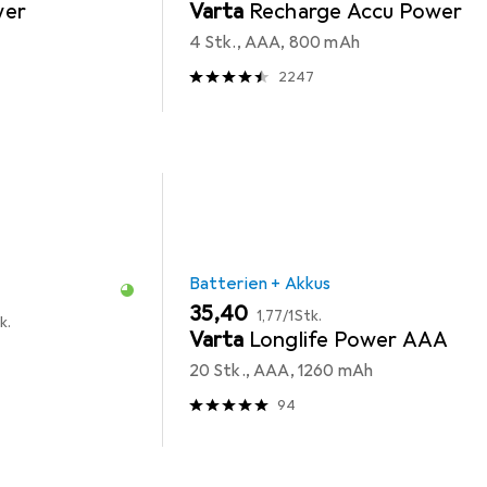
wer
Varta
Recharge Accu Power
4 Stk., AAA, 800 mAh
2247
Batterien + Akkus
EUR
EUR
35,40
1,77
/
1Stk.
k.
Varta
Longlife Power AAA
20 Stk., AAA, 1260 mAh
94