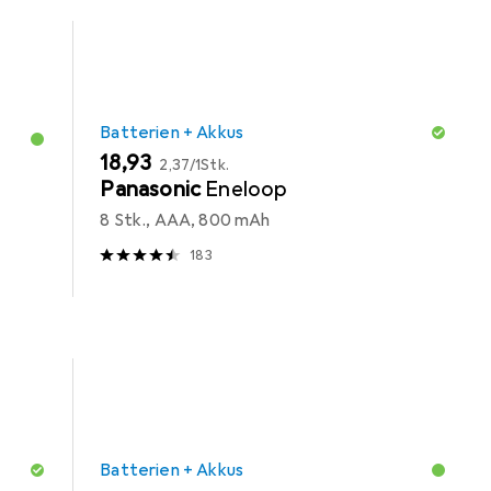
Batterien + Akkus
EUR
EUR
18,93
2,37
/
1Stk.
Panasonic
Eneloop
8 Stk., AAA, 800 mAh
183
Batterien + Akkus