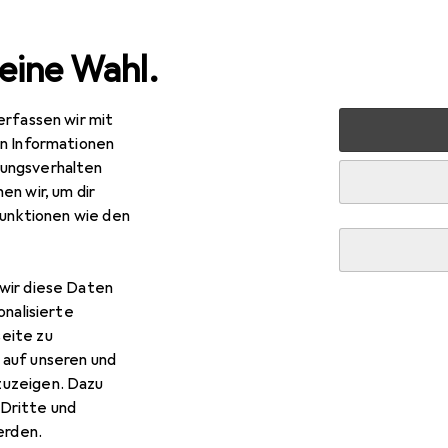
eine Wahl.
erfassen wir mit
 Multimedia
TV + Heimkino
Fernbedienung
Meliconi
en Informationen
ungsverhalten
en wir, um dir
funktionen wie den
wir diese Daten
onalisierte
eite zu
 auf unseren und
zuzeigen. Dazu
R
,65
Dritte und
iconi
808062 EASYTEL TV
rden.
versal Fernbedienung, Infrarot