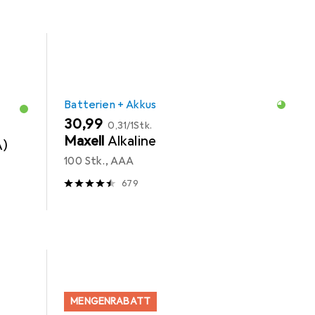
Batterien + Akkus
EUR
EUR
30,99
0,31
/
1Stk.
Maxell
Alkaline
A)
100 Stk., AAA
679
MENGENRABATT