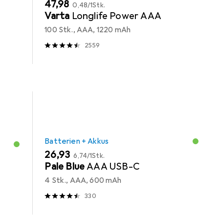
EUR
EUR
47,98
0,48
/
1Stk.
Varta
Longlife Power AAA
100 Stk., AAA, 1220 mAh
2559
Batterien + Akkus
EUR
EUR
26,93
6,74
/
1Stk.
Pale Blue
AAA USB-C
4 Stk., AAA, 600 mAh
330