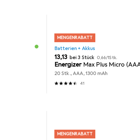
MENGENRABATT
Batterien + Akkus
EUR
EUR
13,13
bei 3 Stück
0,66
/
1Stk.
Energizer
Max Plus Micro (AA
20 Stk., AAA, 1300 mAh
41
MENGENRABATT