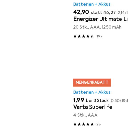
Batterien + Akkus
EUR
EUR
EUR
42,90
statt
46,27
2,14
/
1
Energizer
Ultimate L
20 Stk., AAA, 1250 mAh
197
MENGENRABATT
Batterien + Akkus
EUR
EUR
1,99
bei 3 Stück
0,50
/
1St
Varta
Superlife
4 Stk., AAA
28