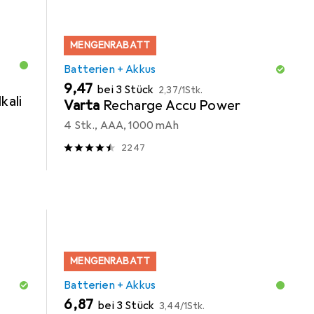
MENGENRABATT
Batterien + Akkus
EUR
EUR
9,47
bei 3 Stück
2,37
/
1Stk.
kali
Varta
Recharge Accu Power
4 Stk., AAA, 1000 mAh
2247
MENGENRABATT
Batterien + Akkus
EUR
EUR
6,87
bei 3 Stück
3,44
/
1Stk.