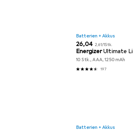
Batterien + Akkus
EUR
EUR
26,04
2,61
/
1Stk.
Energizer
Ultimate L
10 Stk., AAA, 1250 mAh
197
Batterien + Akkus