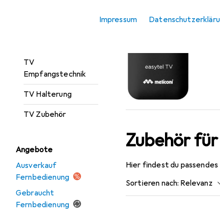
Präsentationssysteme
Impressum
Datenschutzerklär
Streaming Box
TV
TV
Empfangstechnik
TV Halterung
TV Zubehör
Zubehör fü
Angebote
Hier findest du passende
Ausverkauf
Fernbedienung
Sortieren nach
:
Relevanz
Gebraucht
Produktliste
Fernbedienung