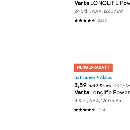
Varta
LONGLIFE Po
24 Stk., AAA, 1260 mAh
2559
MENGENRABATT
Batterien + Akkus
EUR
EUR
3,59
bei 3 Stück
0,90
/
1St
Varta
Longlife Power
4 Stk., AAA, 1260 mAh
284