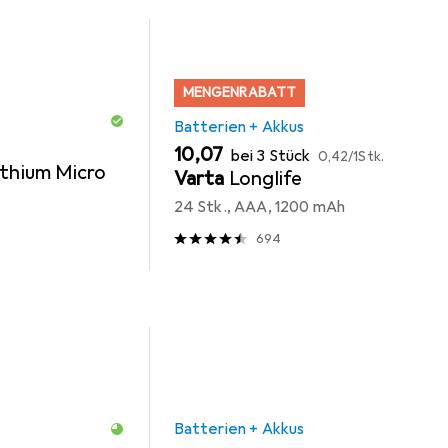
MENGENRABATT
Batterien + Akkus
EUR
EUR
10,07
bei 3 Stück
0,42
/
1Stk.
ithium Micro
Varta
Longlife
24 Stk., AAA, 1200 mAh
694
Batterien + Akkus