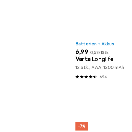
Batterien + Akkus
EUR
EUR
6,99
0,58
/
1Stk.
Varta
Longlife
12 Stk., AAA, 1200 mAh
694
−7%