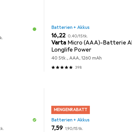
Batterien + Akkus
EUR
EUR
16,22
0,40
/
1Stk.
k.
Varta
Micro (AAA)-Batterie Al
Longlife Power
40 Stk., AAA, 1260 mAh
398
MENGENRABATT
Batterien + Akkus
EUR
EUR
7,59
tk.
1,90
/
1Stk.