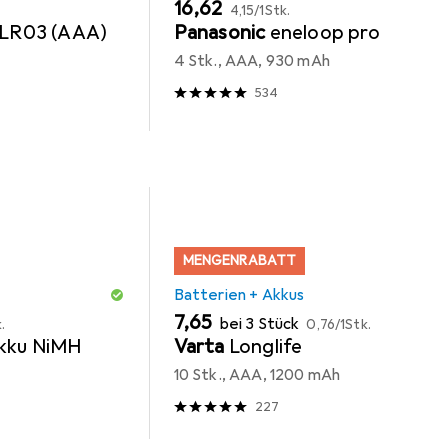
EUR
EUR
16,62
4,15
/
1Stk.
 LR03 (AAA)
Panasonic
eneloop pro
4 Stk., AAA, 930 mAh
534
MENGENRABATT
Batterien + Akkus
EUR
EUR
7,65
bei 3 Stück
.
0,76
/
1Stk.
kku NiMH
Varta
Longlife
10 Stk., AAA, 1200 mAh
227