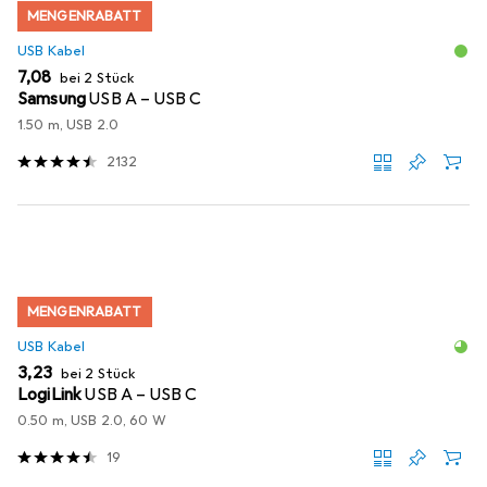
MENGENRABATT
USB Kabel
EUR
7,08
bei 2 Stück
Samsung
USB A – USB C
1.50 m, USB 2.0
2132
MENGENRABATT
USB Kabel
EUR
3,23
bei 2 Stück
LogiLink
USB A – USB C
0.50 m, USB 2.0, 60 W
19