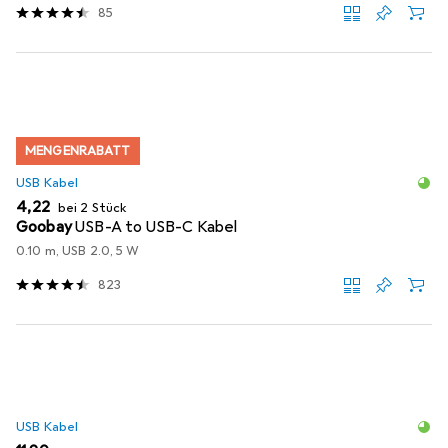
85
MENGENRABATT
USB Kabel
EUR
4,22
bei 2 Stück
Goobay
USB-A to USB-C Kabel
0.10 m, USB 2.0, 5 W
823
USB Kabel