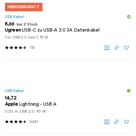
MENGENRABATT
USB Kabel
EUR
8,66
bei 2 Stück
Ugreen
USB-C zu USB-A 3.0 3A Datenkabel
1 m, USB 3.2 Gen 1, 15 W
115
USB Kabel
EUR
14,72
Apple
Lightning - USB A
0.50 m, USB 2.0, 45 W
5681