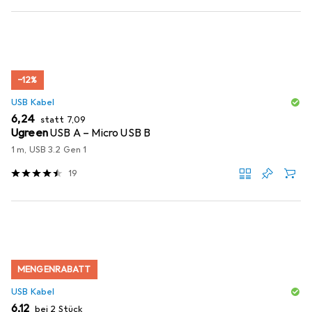
−12%
USB Kabel
EUR
EUR
6,24
statt
7,09
Ugreen
USB A – Micro USB B
1 m, USB 3.2 Gen 1
19
MENGENRABATT
USB Kabel
EUR
6,12
bei 2 Stück