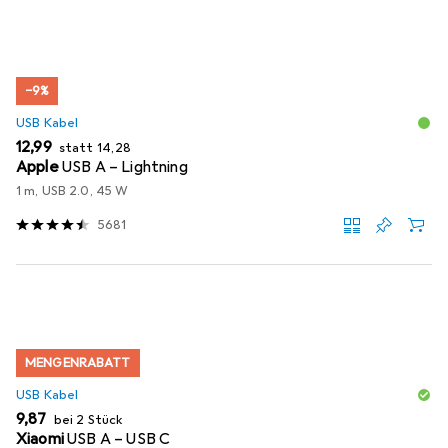
−9%
USB Kabel
EUR
EUR
12,99
statt
14,28
Apple
USB A – Lightning
1 m, USB 2.0, 45 W
5681
MENGENRABATT
USB Kabel
EUR
9,87
bei 2 Stück
Xiaomi
USB A – USB C