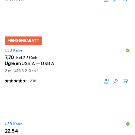
MENGENRABATT
USB Kabel
EUR
7,70
bei 2 Stück
Ugreen
USB A — USB A
2 m, USB 3.2 Gen 1
238
USB Kabel
EUR
22,54