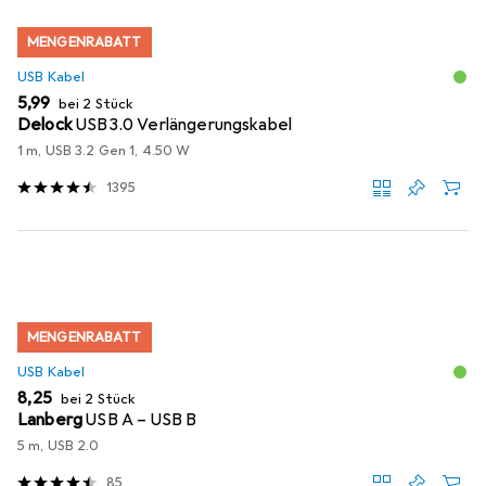
MENGENRABATT
USB Kabel
EUR
5,99
bei 2 Stück
Delock
USB3.0 Verlängerungskabel
1 m, USB 3.2 Gen 1, 4.50 W
1395
MENGENRABATT
USB Kabel
EUR
8,25
bei 2 Stück
Lanberg
USB A – USB B
5 m, USB 2.0
85