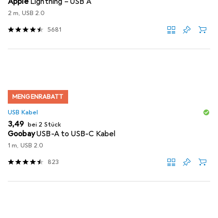
Apple
Lightning – USB A
2 m, USB 2.0
5681
MENGENRABATT
USB Kabel
EUR
3,49
bei 2 Stück
Goobay
USB-A to USB-C Kabel
1 m, USB 2.0
823