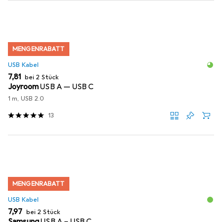
MENGENRABATT
USB Kabel
EUR
7,81
bei 2 Stück
Joyroom
USB A — USB C
1 m, USB 2.0
13
MENGENRABATT
USB Kabel
EUR
7,97
bei 2 Stück
Samsung
USB A – USB C