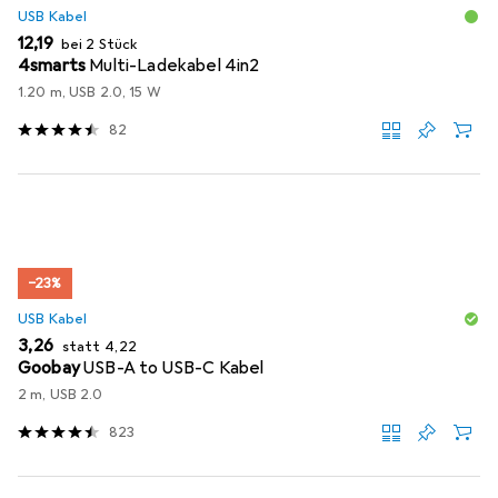
USB Kabel
EUR
12,19
bei 2 Stück
4smarts
Multi-Ladekabel 4in2
1.20 m, USB 2.0, 15 W
82
−23%
USB Kabel
EUR
EUR
3,26
statt
4,22
Goobay
USB-A to USB-C Kabel
2 m, USB 2.0
823