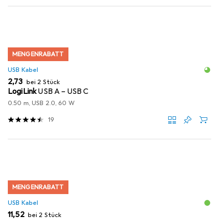
MENGENRABATT
USB Kabel
EUR
2,73
bei 2 Stück
LogiLink
USB A – USB C
0.50 m, USB 2.0, 60 W
19
MENGENRABATT
USB Kabel
EUR
11,52
bei 2 Stück