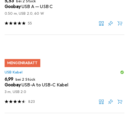
EUR
5,53
bei 2 Stück
Goobay
USB A — USB C
0.50 m, USB 2.0, 60 W
55
MENGENRABATT
USB Kabel
EUR
6,99
bei 2 Stück
Goobay
USB-A to USB-C Kabel
3 m, USB 2.0
823