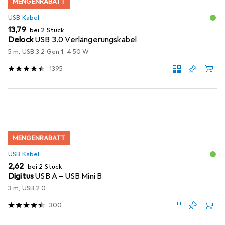
MENGENRABATT
USB Kabel
EUR
13,79
bei 2 Stück
Delock
USB 3.0 Verlängerungskabel
5 m, USB 3.2 Gen 1, 4.50 W
1395
MENGENRABATT
USB Kabel
EUR
2,62
bei 2 Stück
Digitus
USB A – USB Mini B
3 m, USB 2.0
300