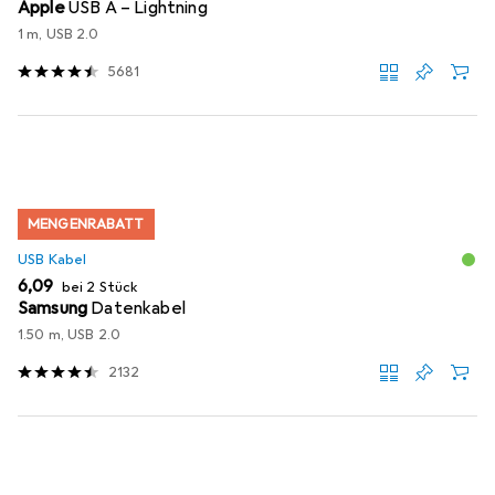
Apple
USB A – Lightning
1 m, USB 2.0
5681
MENGENRABATT
USB Kabel
EUR
6,09
bei 2 Stück
Samsung
Datenkabel
1.50 m, USB 2.0
2132