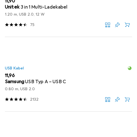
EUR
11,90
Unitek
3 in 1 Multi-Ladekabel
1.20 m, USB 2.0, 12 W
75
USB Kabel
EUR
11,96
Samsung
USB Typ A – USB C
0.80 m, USB 2.0
2132