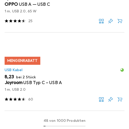
OPPO
USB A — USB C
1 m, USB 2.0, 65 W
25
MENGENRABATT
USB Kabel
EUR
8,23
bei 2 Stück
Joyroom
USB Typ C – USB A
1 m, USB 2.0
60
48 von 1000 Produkten