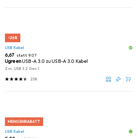
−26%
USB Kabel
EUR
EUR
6,67
statt
9,07
Ugreen
USB-A 3.0 zu USB-A 3.0 Kabel
2 m, USB 3.2 Gen 1
238
MENGENRABATT
USB Kabel