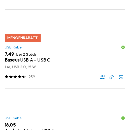
MENGENRABATT
USB Kabel
EUR
7,49
bei 2 Stück
Baseus
USB A – USB C
1 m, USB 2.0, 15 W
259
USB Kabel
EUR
16,05