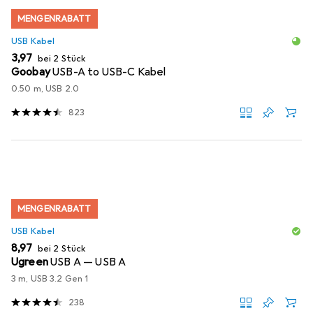
MENGENRABATT
USB Kabel
EUR
3,97
bei 2 Stück
Goobay
USB-A to USB-C Kabel
0.50 m, USB 2.0
823
MENGENRABATT
USB Kabel
EUR
8,97
bei 2 Stück
Ugreen
USB A — USB A
3 m, USB 3.2 Gen 1
238