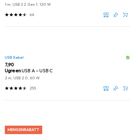
1 m, USB 3.2 Gen 1, 120 W
66
USB Kabel
EUR
7,90
Ugreen
USB A – USB C
2 m, USB 2.0, 60 W
255
MENGENRABATT