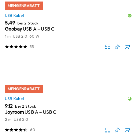
MENGENRABATT
USB Kabel
EUR
5,49
bei 2 Stück
Goobay
USB A – USB C
1 m, USB 2.0, 60 W
55
MENGENRABATT
USB Kabel
EUR
9,12
bei 2 Stück
Joyroom
USB A – USB C
2 m, USB 2.0
60