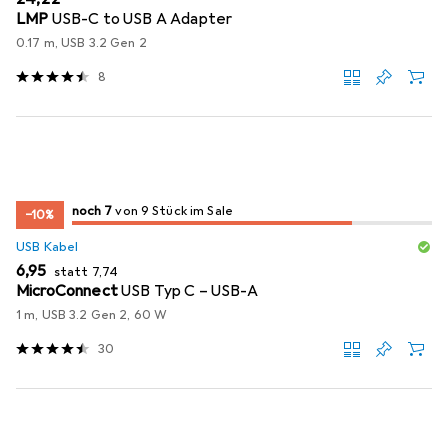
LMP
USB-C to USB A Adapter
0.17 m, USB 3.2 Gen 2
8
7
7
noch 7
/ 9
/ 9 im Sale
von 9 Stück im Sale
−10%
USB Kabel
EUR
EUR
6,95
statt
7,74
MicroConnect
USB Typ C – USB-A
1 m, USB 3.2 Gen 2, 60 W
30