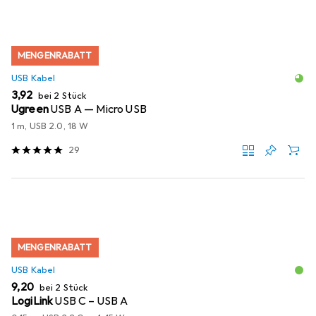
MENGENRABATT
USB Kabel
EUR
3,92
bei 2 Stück
Ugreen
USB A — Micro USB
1 m, USB 2.0, 18 W
29
MENGENRABATT
USB Kabel
EUR
9,20
bei 2 Stück
LogiLink
USB C – USB A