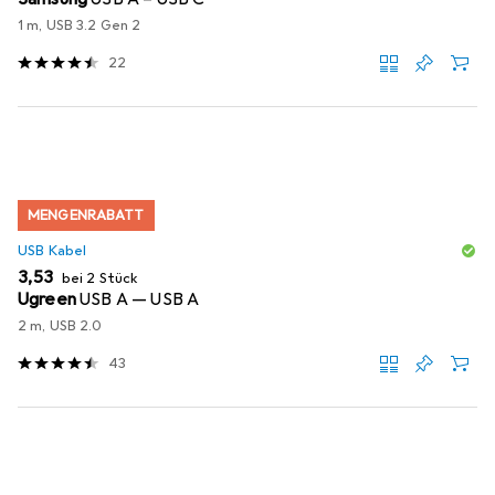
1 m, USB 3.2 Gen 2
22
MENGENRABATT
USB Kabel
EUR
3,53
bei 2 Stück
Ugreen
USB A — USB A
2 m, USB 2.0
43