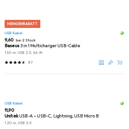
MENGENRABATT
USB Kabel
EUR
9,60
bei 2 Stück
Baseus
3 in 1 Multicharger USB-Cable
1.50 m, USB 2.0, 66 W
87
USB Kabel
EUR
11,90
Unitek
USB-A – USB-C, Lightning, USB Micro B
1.20 m, USB 2.0