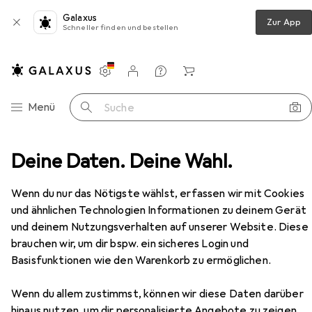
Galaxus
Zur App
Schneller finden und bestellen
Einstellungen
Kundenkonto
Vergleichslisten
Merklisten
Warenkorb
Navigation nach Kategorien
Menü
Suche
sorgung
Deine Daten. Deine Wahl.
Powerbank
RealPower PB-4000 Fashion
Zubehör
EUR
EUR
16,82
1,13
/
1Wh
Wenn du nur das Nötigste wählst, erfassen wir mit Cookies
RealPower
PB-4000 Fashion
und ähnlichen Technologien Informationen zu deinem Gerät
4000 mAh, 14.80 Wh
und deinem Nutzungsverhalten auf unserer Website. Diese
brauchen wir, um dir bspw. ein sicheres Login und
Basisfunktionen wie den Warenkorb zu ermöglichen.
Zubehör für RealPower PB-4000
Wenn du allem zustimmst, können wir diese Daten darüber
Fashion
hinaus nutzen, um dir personalisierte Angebote zu zeigen,