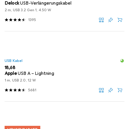
Delock
USB-Verlängerungskabel
2 m, USB 3.2 Gen 1, 4.50 W
1395
USB Kabel
EUR
18,68
Apple
USB A – Lightning
1 m, USB 2.0, 12 W
5681