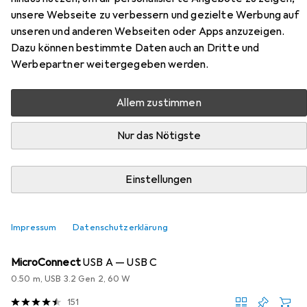
unsere Webseite zu verbessern und gezielte Werbung auf
Hier findest du passendes Zubehör zum Produkt
unseren und anderen Webseiten oder Apps anzuzeigen.
RealPower PB-4000 Fashion aus der Kategorie USB
Dazu können bestimmte Daten auch an Dritte und
Kabel.
Werbepartner weitergegeben werden.
Allem zustimmen
Beliebt
USB Kabel
USB Ladegerät
RealPower
Nur das Nötigste
Relevanz
Produktliste
Einstellungen
Impressum
Datenschutzerklärung
USB Kabel
EUR
15,62
MicroConnect
USB A — USB C
0.50 m, USB 3.2 Gen 2, 60 W
151