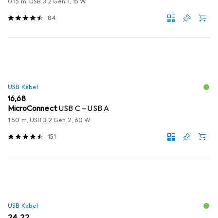
0.15 m, USB 3.2 Gen 1, 15 W
84
USB Kabel
EUR
16,68
MicroConnect
USB C – USB A
1.50 m, USB 3.2 Gen 2, 60 W
151
USB Kabel
EUR
24,22