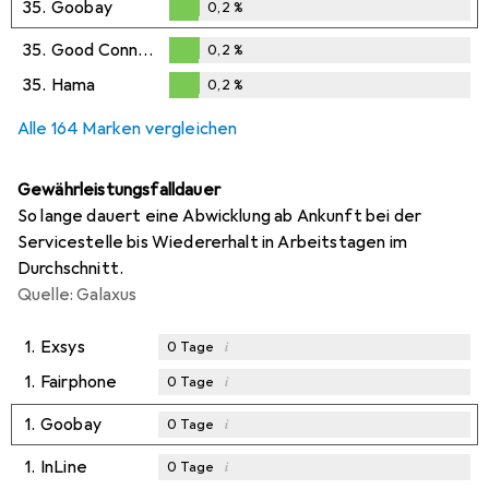
35.
Goobay
0,2
%
0,2
%
35.
Good Connections
0,2
%
0,2
%
35.
Hama
0,2
%
0,2
%
Alle 164 Marken vergleichen
Gewährleistungsfalldauer
So lange dauert eine Abwicklung ab Ankunft bei der
Servicestelle bis Wiedererhalt in Arbeitstagen im
Durchschnitt.
Quelle: Galaxus
1.
Exsys
i
0
Tage
1.
Fairphone
i
0
Tage
1.
Goobay
i
0
Tage
1.
InLine
i
0
Tage