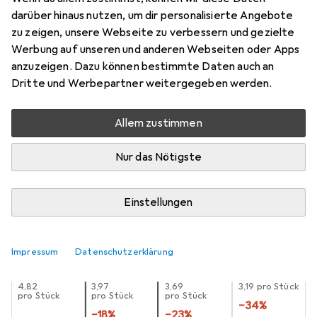
darüber hinaus nutzen, um dir personalisierte Angebote
0.50 m, USB 2.0
zu zeigen, unsere Webseite zu verbessern und gezielte
Preis in EUR inkl. MwSt.
Werbung auf unseren und anderen Webseiten oder Apps
anzuzeigen. Dazu können bestimmte Daten auch an
Schneller lieferbar
Dritte und Werbepartner weitergegeben werden.
Angebot für
EUR
7,46
Allem zustimmen
Marke
Bewertungen
Mehr von Goobay
823
Nur das Nötigste
Zwischen Fr, 14.8. und Sa, 15.8. geliefert
Einstellungen
Mehr als 10 Stück an Lager beim Lieferanten
Lieferort angeben für genaue Lieferzeit
Impressum
Datenschutzerklärung
1 Stück
2 Stück
3 Stück
4 Stück
EUR
4,82
EUR
3,97
EUR
3,69
EUR
3,19
pro Stück
pro Stück
pro Stück
pro Stück
−
34
%
−
18
%
−
23
%