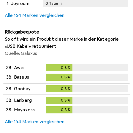
1.
Joyroom
i
0
Tage
Alle 164 Marken vergleichen
Rückgabequote
So oft wird ein Produkt dieser Marke in der Kategorie
«USB Kabel» retourniert.
Quelle: Galaxus
38.
Awei
0,8
%
0,8
%
38.
Baseus
0,8
%
0,8
%
38.
Goobay
0,8
%
0,8
%
38.
Lanberg
0,8
%
0,8
%
38.
Mayaxess
0,8
%
0,8
%
Alle 164 Marken vergleichen