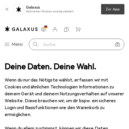
Galaxus
Zur App
Schneller finden und bestellen
Einstellungen
Kundenkonto
Vergleichslisten
Merklisten
Warenkorb
Navigation nach Kategorien
Menü
Suche
ung
Deine Daten. Deine Wahl.
Ladegeräte
USB Kabel
Goobay USB-A to USB-C Kabel
Wenn du nur das Nötigste wählst, erfassen wir mit
Cookies und ähnlichen Technologien Informationen zu
9 Bilder
deinem Gerät und deinem Nutzungsverhalten auf unserer
Website. Diese brauchen wir, um dir bspw. ein sicheres
MENGENRABATT
Login und Basisfunktionen wie den Warenkorb zu
ermöglichen.
EUR
3,97
Spare
EUR
1,70
Goobay
USB-A to USB-C Kabel
Wenn du allem zustimmst, können wir diese Daten