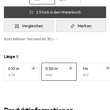
2 Stück in den Warenkorb
Vergleichen
Merken
i
Kostenloser Versand ab 30,–
Länge
5
0.10 m
0.50 m
1 m
EUR
4,78
EUR
4,82
EUR
4,17