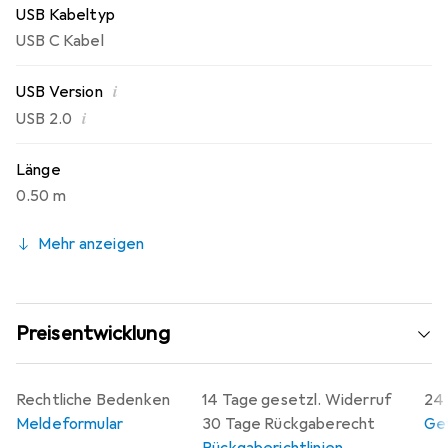
USB Kabeltyp
USB C Kabel
i
USB Version
i
USB 2.0
Länge
0.50 m
Mehr anzeigen
Preisentwicklung
Rechtliche Bedenken
14 Tage gesetzl. Widerruf
24 
Meldeformular
30 Tage Rückgaberecht
Gew