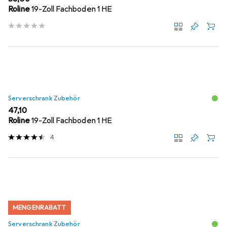
Roline
19-Zoll Fachboden 1 HE
Serverschrank Zubehör
EUR
47,10
Roline
19-Zoll Fachboden 1 HE
4
MENGENRABATT
Serverschrank Zubehör