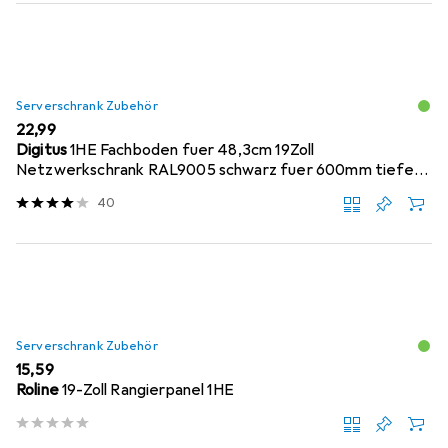
Serverschrank Zubehör
EUR
22,99
Digitus
1HE Fachboden fuer 48,3cm 19Zoll
Netzwerkschrank RAL9005 schwarz fuer 600mm tiefe
Schraen...
40
Serverschrank Zubehör
EUR
15,59
Roline
19-Zoll Rangierpanel 1HE