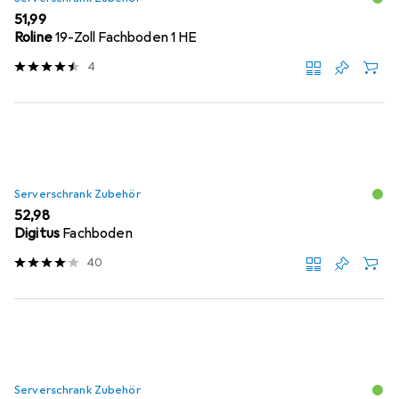
EUR
51,99
Roline
19-Zoll Fachboden 1 HE
4
Serverschrank Zubehör
EUR
52,98
Digitus
Fachboden
40
Serverschrank Zubehör