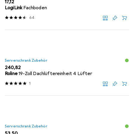
EUR
17,12
LogiLink
Fachboden
64
Serverschrank Zubehör
EUR
240,82
Roline
19-Zoll Dachlüftereinheit 4 Lüfter
1
Serverschrank Zubehör
EUR
53,50