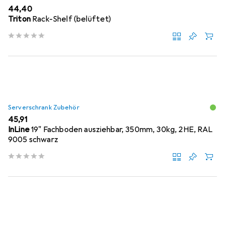
EUR
44,40
Triton
Rack-Shelf (belüftet)
Serverschrank Zubehör
EUR
45,91
InLine
19" Fachboden ausziehbar, 350mm, 30kg, 2HE, RAL
9005 schwarz