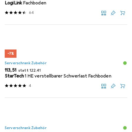
LogiLink
Fachboden
64
−7%
Serverschrank Zubehör
EUR
EUR
113,51
statt
122,41
StarTech
1 HE verstellbarer Schwerlast Fachboden
4
Serverschrank Zubehör