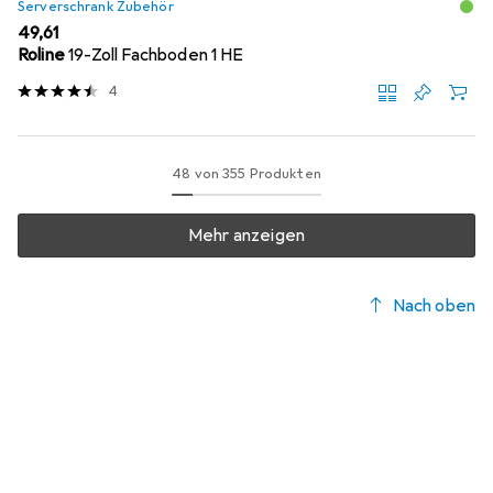
Serverschrank Zubehör
EUR
49,61
Roline
19-Zoll Fachboden 1 HE
4
48 von 355 Produkten
Mehr anzeigen
Nach oben