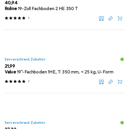
EUR
40,94
Roline
19-Zoll Fachboden 2 HE 350 T
1
Serverschrank Zubehör
EUR
21,99
Value
19"-Fachboden 1HE, T: 350 mm, < 25 kg, U-Form
1
Serverschrank Zubehör