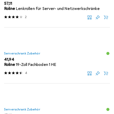
EUR
57,11
Roline
Lenkrollen für Server- und Netzwerkschränke
2
Serverschrank Zubehör
EUR
41,94
Roline
19-Zoll Fachboden 1 HE
4
Serverschrank Zubehör