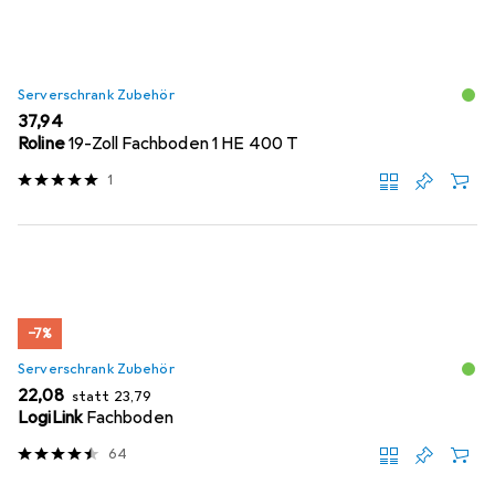
Serverschrank Zubehör
EUR
37,94
Roline
19-Zoll Fachboden 1 HE 400 T
1
−7%
Serverschrank Zubehör
EUR
EUR
22,08
statt
23,79
LogiLink
Fachboden
64