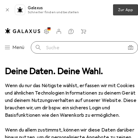
Galaxus
Zur App
Schneller finden und bestellen
Einstellungen
Kundenkonto
Vergleichslisten
Merklisten
Warenkorb
Navigation nach Kategorien
Menü
Suche
rverschrank
Deine Daten. Deine Wahl.
Roline 19-Zoll Netzwerkschrank Pro 22 HE
Zubehör
Wenn du nur das Nötigste wählst, erfassen wir mit Cookies
und ähnlichen Technologien Informationen zu deinem Gerät
EUR
465,98
und deinem Nutzungsverhalten auf unserer Website. Diese
Roline
19-Zoll Netzwerkschrank Pro 22
brauchen wir, um dir bspw. ein sicheres Login und
HE
Basisfunktionen wie den Warenkorb zu ermöglichen.
22 HE
22 HE
Wenn du allem zustimmst, können wir diese Daten darüber
hinaus nutzen, um dir personalisierte Angebote zu zeigen,