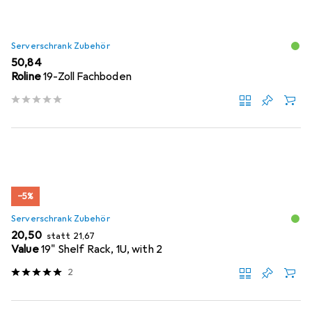
Serverschrank Zubehör
EUR
50,84
Roline
19-Zoll Fachboden
−5%
Serverschrank Zubehör
EUR
EUR
20,50
statt
21,67
Value
19" Shelf Rack, 1U, with 2
2