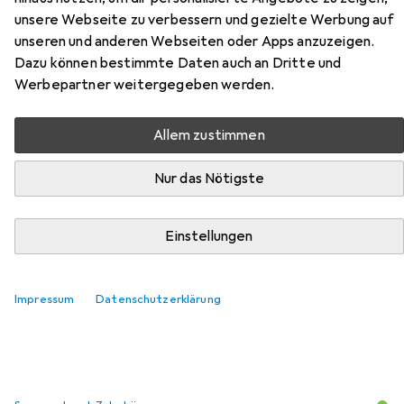
unsere Webseite zu verbessern und gezielte Werbung auf
unseren und anderen Webseiten oder Apps anzuzeigen.
Zubehör für Roline 19-Zoll
Dazu können bestimmte Daten auch an Dritte und
Netzwerkschrank Pro 22 HE
Werbepartner weitergegeben werden.
Hier findest du passendes Zubehör zum Produkt Roline
Allem zustimmen
19-Zoll Netzwerkschrank Pro 22 HE aus der Kategorie
Serverschrank Zubehör.
Nur das Nötigste
Einstellungen
Beliebt
Roline
Relevanz
Impressum
Datenschutzerklärung
Produktliste