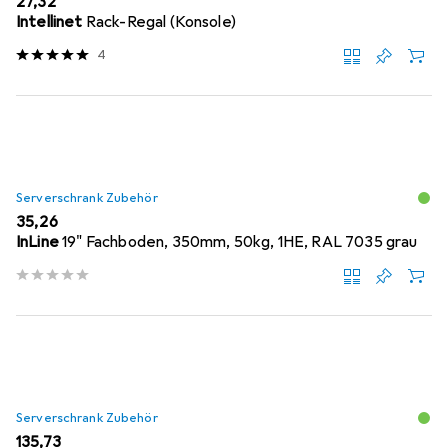
EUR
27,32
Intellinet
Rack-Regal (Konsole)
4
Serverschrank Zubehör
EUR
35,26
InLine
19" Fachboden, 350mm, 50kg, 1HE, RAL 7035 grau
Serverschrank Zubehör
EUR
135,73