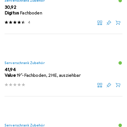
Serverschrank Zubehör
EUR
30,92
Digitus
Fachboden
4
Serverschrank Zubehör
EUR
41,94
Value
19"-Fachboden, 2HE, ausziehbar
Serverschrank Zubehör