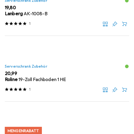
Serverschrank Zubehör
EUR
19,80
Lanberg
AK-1008-B
1
Serverschrank Zubehör
EUR
20,99
Roline
19-Zoll Fachboden 1 HE
1
MENGENRABATT