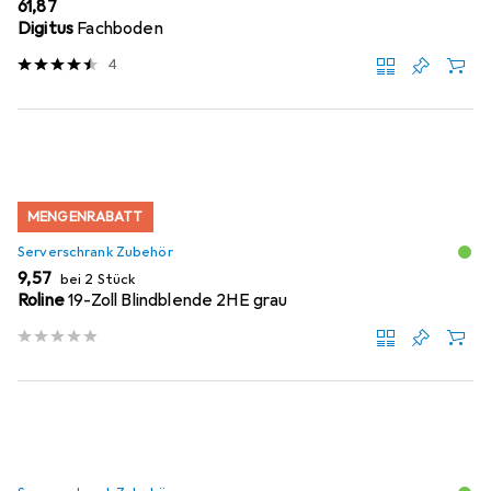
EUR
61,87
Digitus
Fachboden
4
MENGENRABATT
Serverschrank Zubehör
EUR
9,57
bei 2 Stück
Roline
19-Zoll Blindblende 2HE grau