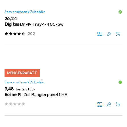
Serverschrank Zubehör
EUR
26,24
Digitus
Dn-19 Tray-1-400-Sw
202
MENGENRABATT
Serverschrank Zubehör
EUR
9,48
bei 2 Stück
Roline
19-Zoll Rangierpanel 1 HE