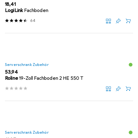
EUR
18,41
LogiLink
Fachboden
64
Serverschrank Zubehör
EUR
53,94
Roline
19-Zoll Fachboden 2 HE 550 T
Serverschrank Zubehör