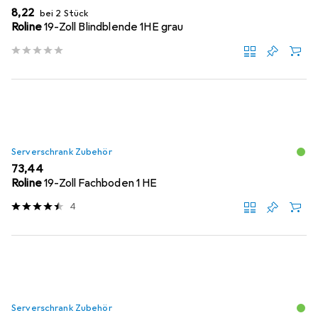
EUR
8,22
bei 2 Stück
Roline
19-Zoll Blindblende 1HE grau
Serverschrank Zubehör
EUR
73,44
Roline
19-Zoll Fachboden 1 HE
4
Serverschrank Zubehör