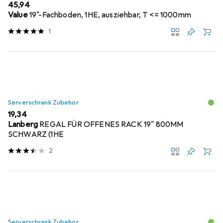
EUR
45,94
Value
19"-Fachboden, 1HE, ausziehbar, T <= 1000mm
1
Serverschrank Zubehör
EUR
19,34
Lanberg
REGAL FÜR OFFENES RACK 19" 800MM
SCHWARZ (1HE
2
Serverschrank Zubehör