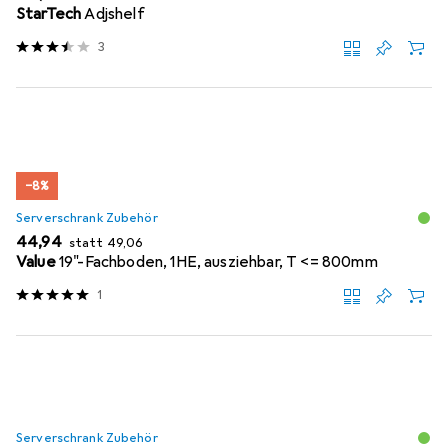
StarTech
Adjshelf
3
−8%
Serverschrank Zubehör
EUR
EUR
44,94
statt
49,06
Value
19"-Fachboden, 1HE, ausziehbar, T <= 800mm
1
Serverschrank Zubehör