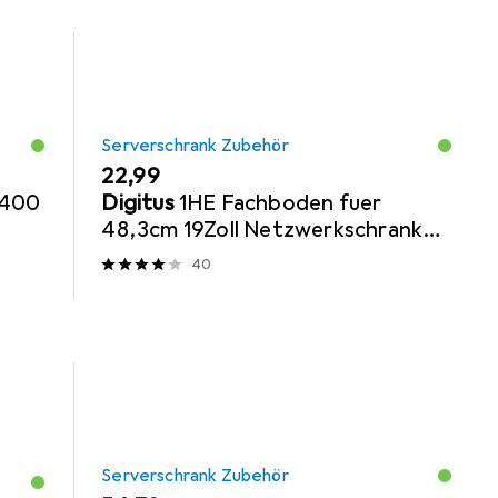
Serverschrank Zubehör
EUR
22,99
 400
Digitus
1HE Fachboden fuer
48,3cm 19Zoll Netzwerkschrank
RAL9005 schwarz fuer 600mm
40
tiefe Schraen...
Serverschrank Zubehör