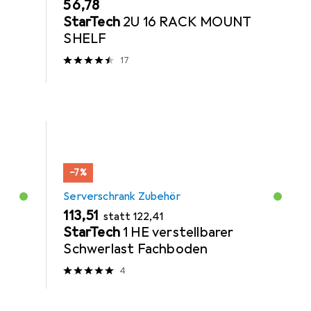
EUR
56,78
StarTech
2U 16 RACK MOUNT
SHELF
17
−7%
Serverschrank Zubehör
EUR
EUR
113,51
statt
122,41
StarTech
1 HE verstellbarer
Schwerlast Fachboden
4