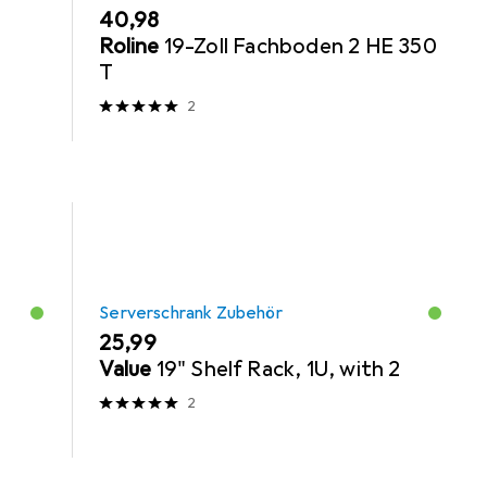
EUR
40,98
Roline
19-Zoll Fachboden 2 HE 350
T
2
Serverschrank Zubehör
EUR
25,99
Value
19" Shelf Rack, 1U, with 2
2