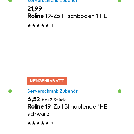
Serverschrank Zubehör
EUR
21,99
Roline
19-Zoll Fachboden 1 HE
1
MENGENRABATT
Serverschrank Zubehör
EUR
6,52
bei 2 Stück
Roline
19-Zoll Blindblende 1HE
schwarz
1