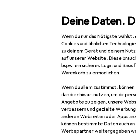
Suche
Deine Daten. D
Wenn du nur das Nötigste wählst, 
Navigation nach Kategorien
Gesamtsortiment
IT + Mu
Gesamtsortiment
Cookies und ähnlichen Technologi
zu deinem Gerät und deinem Nutz
IT + Multimedia
auf unserer Website. Diese brauch
bspw. ein sicheres Login und Basis
Netzwerk
Warenkorb zu ermöglichen.
Server + Zubehör
Wenn du allem zustimmst, können 
EU
83
Cartridge
darüber hinaus nutzen, um dir pers
Rol
Angebote zu zeigen, unsere Webs
36 H
Druckerserver
verbessern und gezielte Werbung
anderen Webseiten oder Apps an
Firewall
können bestimmte Daten auch an 
Server
Werbepartner weitergegeben we