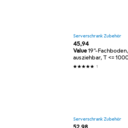
Serverschrank Zubehör
EUR
45,94
Value
19"-Fachboden,
ausziehbar, T <= 10
1
Serverschrank Zubehör
EUR
52,98