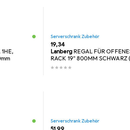
Serverschrank Zubehör
EUR
19,34
 1HE,
Lanberg
REGAL FÜR OFFENE
00mm
RACK 19" 800MM SCHWARZ (
Serverschrank Zubehör
EUR
51,99