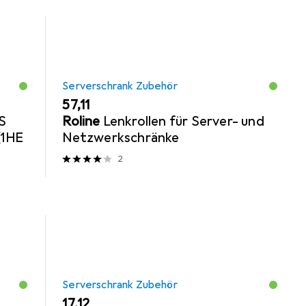
Serverschrank Zubehör
EUR
57,11
S
Roline
Lenkrollen für Server- und
1HE
Netzwerkschränke
2
Serverschrank Zubehör
EUR
17,12