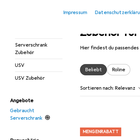
Server Barebone
Impressum
Datenschutzerklär
Server Zubehör
Zubehör für
Serverschrank
Serverschrank
Hier findest du passendes
Zubehör
USV
Beliebt
Roline
USV Zubehör
Sortieren nach
:
Relevanz
Produktliste
Angebote
Gebraucht
Serverschrank
MENGENRABATT