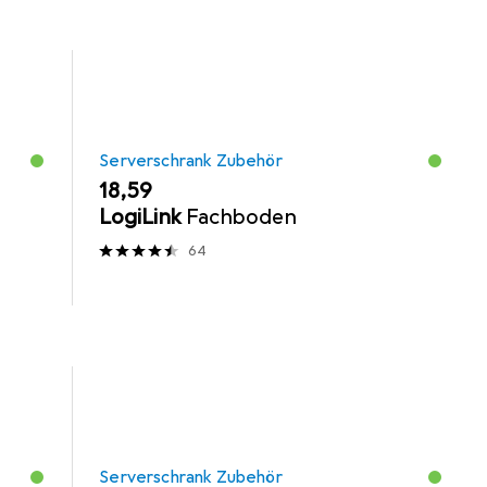
Serverschrank Zubehör
EUR
18,59
LogiLink
Fachboden
64
Serverschrank Zubehör