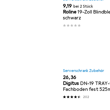
EUR
9,19
bei 2 Stück
Roline
19-Zoll Blindb
schwarz
Serverschrank Zubehör
EUR
26,36
Digitus
DN-19 TRAY
Fachboden fest 525
50kg schwarz
202