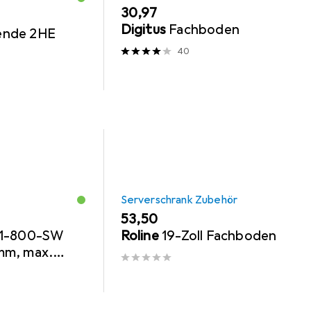
EUR
30,97
Digitus
Fachboden
lende 2HE
40
Serverschrank Zubehör
EUR
53,50
-1-800-SW
Roline
19-Zoll Fachboden
mm, max.