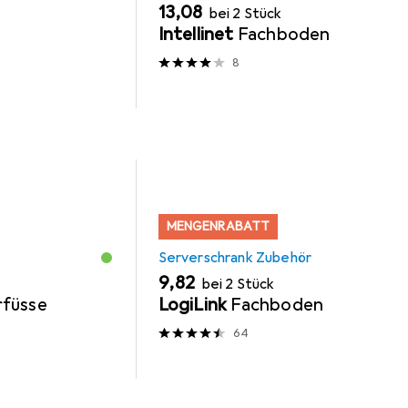
EUR
13,08
bei 2 Stück
Intellinet
Fachboden
8
MENGENRABATT
Serverschrank Zubehör
EUR
9,82
bei 2 Stück
erfüsse
LogiLink
Fachboden
64