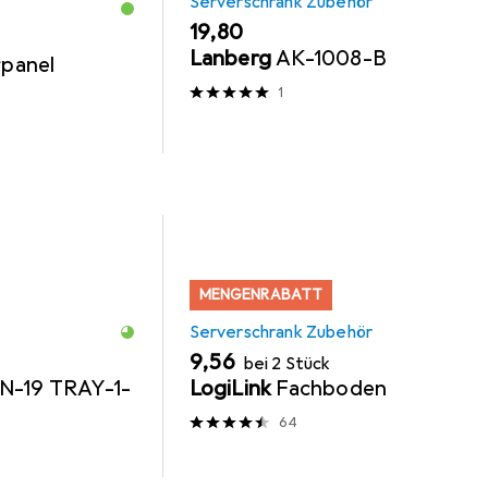
Serverschrank Zubehör
EUR
19,80
Lanberg
AK-1008-B
rpanel
1
MENGENRABATT
Serverschrank Zubehör
EUR
9,56
bei 2 Stück
N-19 TRAY-1-
LogiLink
Fachboden
64