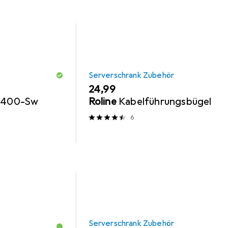
Serverschrank Zubehör
EUR
24,99
1-400-Sw
Roline
Kabelführungsbügel
6
Serverschrank Zubehör