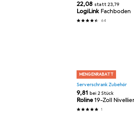
EUR
EUR
22,08
statt
23,79
LogiLink
Fachboden
64
MENGENRABATT
Serverschrank Zubehör
EUR
9,81
bei 2 Stück
Roline
19-Zoll Nivelli
1