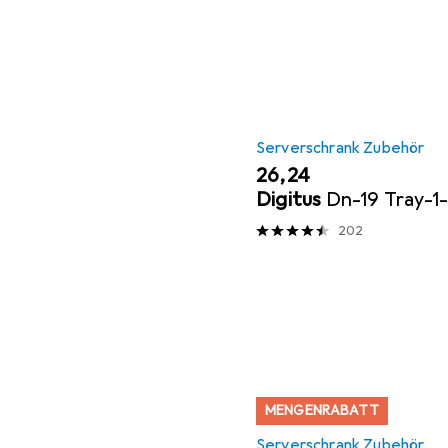
Serverschrank Zubehör
EUR
26,24
Digitus
Dn-19 Tray-
202
MENGENRABATT
Serverschrank Zubehör