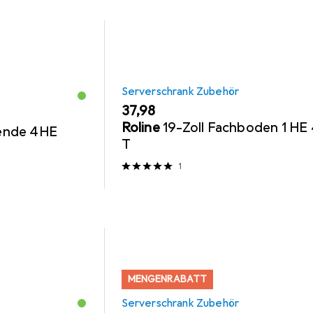
Serverschrank Zubehör
EUR
37,98
Roline
19-Zoll Fachboden 1 HE
lende 4HE
T
1
MENGENRABATT
Serverschrank Zubehör