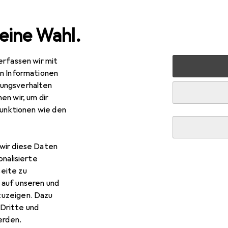
eine Wahl.
erfassen wir mit
ltimedia
Netzwerk
Server + Zubehör
Serverschrank
en Informationen
ungsverhalten
en wir, um dir
funktionen wie den
wir diese Daten
R
4,24
onalisierte
ine
19-Zoll Netzwerkschrank Pro 36 HE
eite zu
E, 19 Zoll Rack
 auf unseren und
zuzeigen. Dazu
Dritte und
rden.