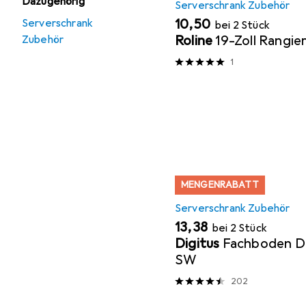
Dazugehörig
Serverschrank Zubehör
EUR
10,50
Serverschrank
bei 2 Stück
Roline
19-Zoll Rangie
Zubehör
1
MENGENRABATT
Serverschrank Zubehör
EUR
13,38
bei 2 Stück
Digitus
Fachboden D
SW
202