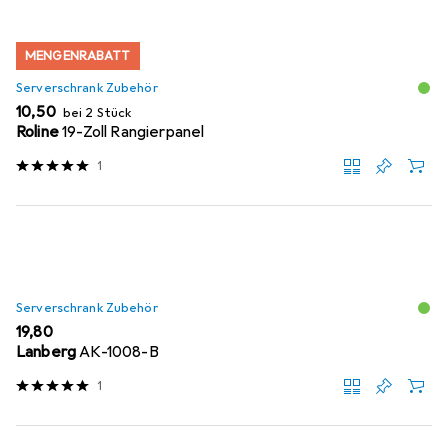
MENGENRABATT
Serverschrank Zubehör
EUR
10,50
bei 2 Stück
Roline
19-Zoll Rangierpanel
1
Serverschrank Zubehör
EUR
19,80
Lanberg
AK-1008-B
1