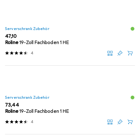
Serverschrank Zubehör
EUR
47,10
Roline
19-Zoll Fachboden 1 HE
4
Serverschrank Zubehör
EUR
73,44
Roline
19-Zoll Fachboden 1 HE
4