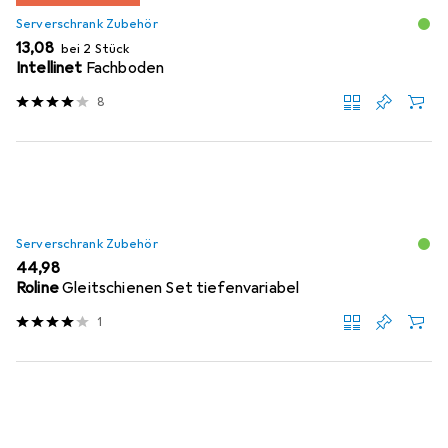
Serverschrank Zubehör
EUR
13,08
bei 2 Stück
Intellinet
Fachboden
8
Serverschrank Zubehör
EUR
44,98
Roline
Gleitschienen Set tiefenvariabel
1