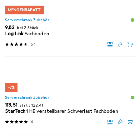
MENGENRABATT
Serverschrank Zubehör
EUR
9,82
bei 2 Stück
LogiLink
Fachboden
64
−7%
Serverschrank Zubehör
EUR
EUR
113,51
statt
122,41
StarTech
1 HE verstellbarer Schwerlast Fachboden
4