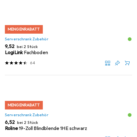
MENGENRABATT
Serverschrank Zubehör
EUR
9,52
bei 2 Stück
LogiLink
Fachboden
64
MENGENRABATT
Serverschrank Zubehör
EUR
6,52
bei 2 Stück
Roline
19-Zoll Blindblende 1HE schwarz