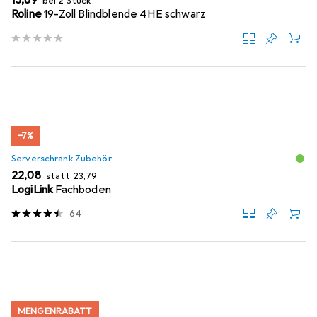
EUR
13,89
bei 2 Stück
Roline
19-Zoll Blindblende 4HE schwarz
−7%
Serverschrank Zubehör
EUR
EUR
22,08
statt
23,79
LogiLink
Fachboden
64
MENGENRABATT