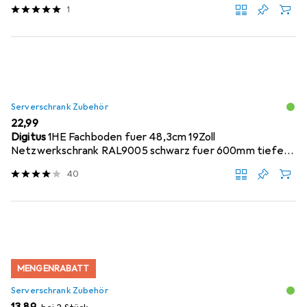
1
Serverschrank Zubehör
EUR
22,99
Digitus
1HE Fachboden fuer 48,3cm 19Zoll
Netzwerkschrank RAL9005 schwarz fuer 600mm tiefe
Schraen...
40
MENGENRABATT
Serverschrank Zubehör