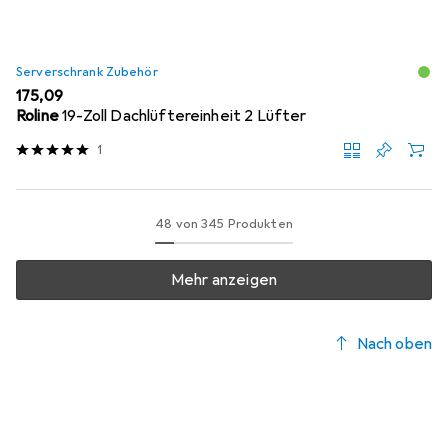
Serverschrank Zubehör
EUR
175,09
Roline
19-Zoll Dachlüftereinheit 2 Lüfter
1
48 von 345 Produkten
Mehr anzeigen
Nach oben