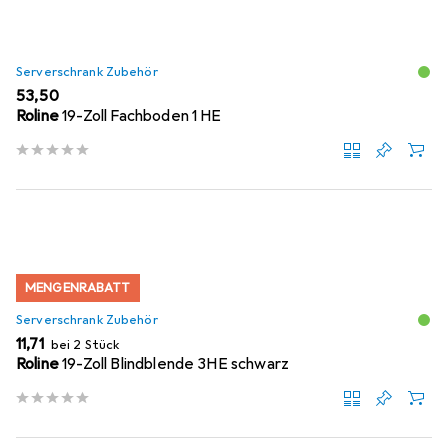
Serverschrank Zubehör
EUR
53,50
Roline
19-Zoll Fachboden 1 HE
MENGENRABATT
Serverschrank Zubehör
EUR
11,71
bei 2 Stück
Roline
19-Zoll Blindblende 3HE schwarz