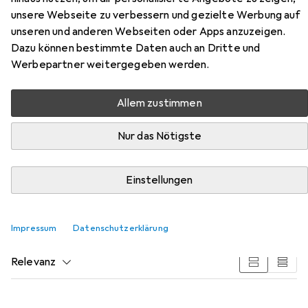
unsere Webseite zu verbessern und gezielte Werbung auf
unseren und anderen Webseiten oder Apps anzuzeigen.
Dazu können bestimmte Daten auch an Dritte und
Werbepartner weitergegeben werden.
Zubehör für Roline 19-Zoll
Allem zustimmen
Serverschrank 47 HE
Nur das Nötigste
Hier findest du passendes Zubehör zum Produkt Roline
19-Zoll Serverschrank 47 HE aus der Kategorie
Serverschrank Zubehör.
Einstellungen
Beliebt
Roline
Impressum
Datenschutzerklärung
Relevanz
Produktliste