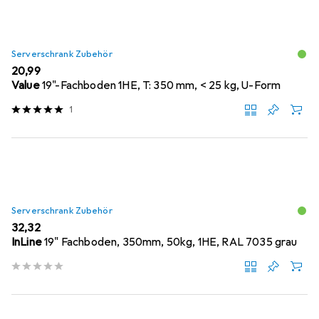
Serverschrank Zubehör
EUR
20,99
Value
19"-Fachboden 1HE, T: 350 mm, < 25 kg, U-Form
1
Serverschrank Zubehör
EUR
32,32
InLine
19" Fachboden, 350mm, 50kg, 1HE, RAL 7035 grau