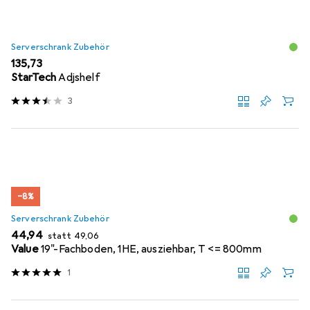
Serverschrank Zubehör
EUR
135,73
StarTech
Adjshelf
3
−8%
Serverschrank Zubehör
EUR
EUR
44,94
statt
49,06
Value
19"-Fachboden, 1HE, ausziehbar, T <= 800mm
1