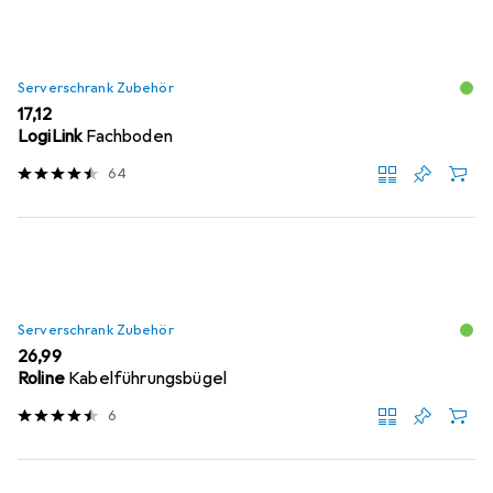
Serverschrank Zubehör
EUR
17,12
LogiLink
Fachboden
64
Serverschrank Zubehör
EUR
26,99
Roline
Kabelführungsbügel
6