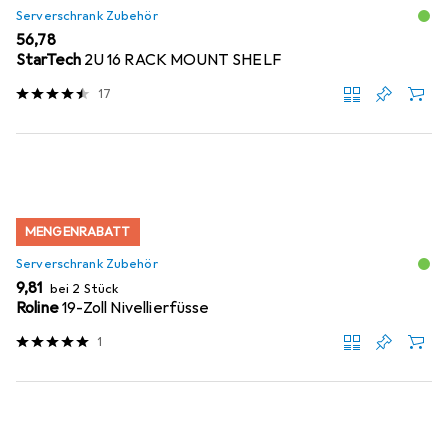
Serverschrank Zubehör
EUR
56,78
StarTech
2U 16 RACK MOUNT SHELF
17
MENGENRABATT
Serverschrank Zubehör
EUR
9,81
bei 2 Stück
Roline
19-Zoll Nivellierfüsse
1