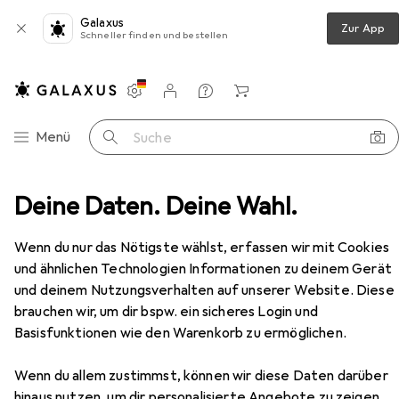
Galaxus
Zur App
Schneller finden und bestellen
Einstellungen
Kundenkonto
Vergleichslisten
Merklisten
Warenkorb
Navigation nach Kategorien
Menü
Suche
Deine Daten. Deine Wahl.
Serverschrank
Roline 19-Zoll Serverschrank 47 HE
Zubehör
Wenn du nur das Nötigste wählst, erfassen wir mit Cookies
und ähnlichen Technologien Informationen zu deinem Gerät
und deinem Nutzungsverhalten auf unserer Website. Diese
brauchen wir, um dir bspw. ein sicheres Login und
EUR
1583,97
Basisfunktionen wie den Warenkorb zu ermöglichen.
Roline
19-Zoll Serverschrank 47 HE
47 HE, 19 Zoll Rack
Wenn du allem zustimmst, können wir diese Daten darüber
hinaus nutzen, um dir personalisierte Angebote zu zeigen,