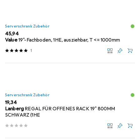
Serverschrank Zubehör
EUR
45,94
Value
19"-Fachboden, 1HE, ausziehbar, T <= 1000mm
1
Serverschrank Zubehör
EUR
19,34
Lanberg
REGAL FÜR OFFENES RACK 19" 800MM
SCHWARZ (1HE