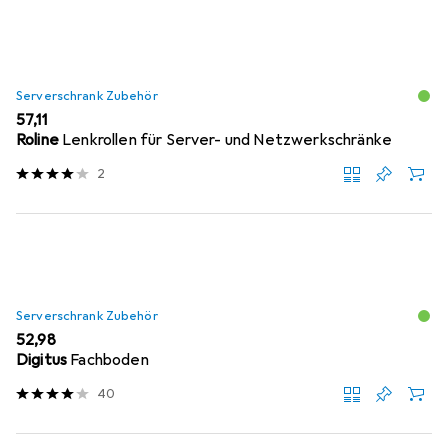
Serverschrank Zubehör
EUR
57,11
Roline
Lenkrollen für Server- und Netzwerkschränke
2
Serverschrank Zubehör
EUR
52,98
Digitus
Fachboden
40