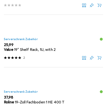
Serverschrank Zubehör
EUR
25,99
Value
19" Shelf Rack, 1U, with 2
2
Serverschrank Zubehör
EUR
37,98
Roline
19-Zoll Fachboden 1 HE 400 T