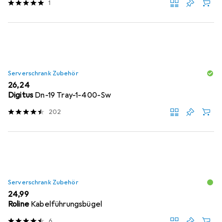
1
Serverschrank Zubehör
EUR
26,24
Digitus
Dn-19 Tray-1-400-Sw
202
Serverschrank Zubehör
EUR
24,99
Roline
Kabelführungsbügel
6