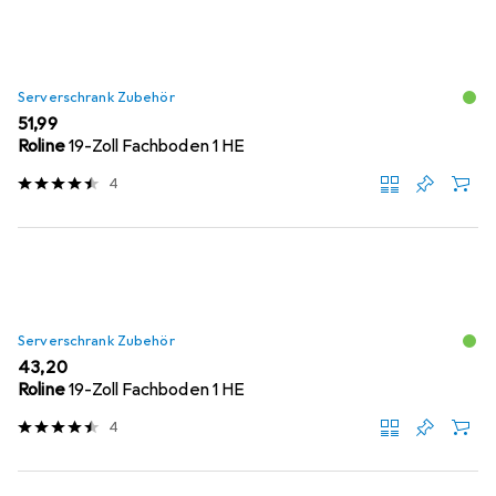
Serverschrank Zubehör
EUR
51,99
Roline
19-Zoll Fachboden 1 HE
4
Serverschrank Zubehör
EUR
43,20
Roline
19-Zoll Fachboden 1 HE
4