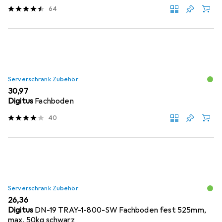
64
Serverschrank Zubehör
EUR
30,97
Digitus
Fachboden
40
Serverschrank Zubehör
EUR
26,36
Digitus
DN-19 TRAY-1-800-SW Fachboden fest 525mm,
max. 50kg schwarz