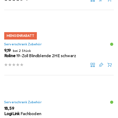
MENGENRABATT
Serverschrank Zubehör
EUR
9,19
bei 2 Stück
Roline
19-Zoll Blindblende 2HE schwarz
Serverschrank Zubehör
EUR
18,59
LogiLink
Fachboden