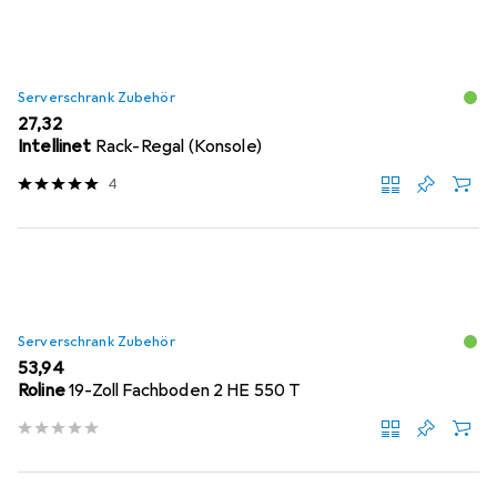
Serverschrank Zubehör
EUR
27,32
Intellinet
Rack-Regal (Konsole)
4
Serverschrank Zubehör
EUR
53,94
Roline
19-Zoll Fachboden 2 HE 550 T