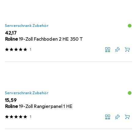
Serverschrank Zubehör
EUR
42,17
Roline
19-Zoll Fachboden 2 HE 350 T
1
Serverschrank Zubehör
EUR
15,59
Roline
19-Zoll Rangierpanel 1 HE
1