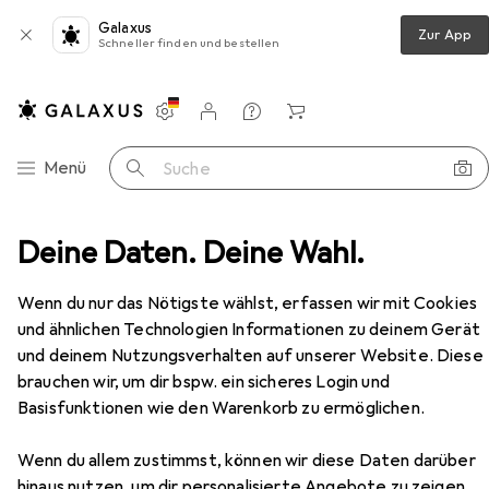
Galaxus
Zur App
Schneller finden und bestellen
Einstellungen
Kundenkonto
Vergleichslisten
Merklisten
Warenkorb
Navigation nach Kategorien
Menü
Suche
ripherie
Deine Daten. Deine Wahl.
Speicher
USB Stick
Samsung Bar Plus
Zubehör
EUR
EUR
56,96
0,23
/
1GB
Wenn du nur das Nötigste wählst, erfassen wir mit Cookies
Samsung
Bar Plus
und ähnlichen Technologien Informationen zu deinem Gerät
256 GB, USB-A
und deinem Nutzungsverhalten auf unserer Website. Diese
brauchen wir, um dir bspw. ein sicheres Login und
Basisfunktionen wie den Warenkorb zu ermöglichen.
Zubehör für Samsung Bar Plus
Wenn du allem zustimmst, können wir diese Daten darüber
Hier findest du passendes Zubehör zum Produkt Samsung
hinaus nutzen, um dir personalisierte Angebote zu zeigen,