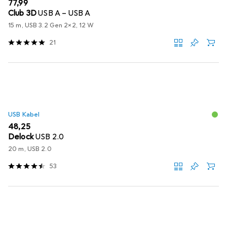
EUR
77,99
Club 3D
USB A – USB A
15 m, USB 3.2 Gen 2x2, 12 W
21
USB Kabel
EUR
48,25
Delock
USB 2.0
20 m, USB 2.0
53