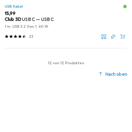
USB Kabel
EUR
15,99
Club 3D
USB C — USB C
1 m, USB 3.2 Gen 1, 60 W
23
12 von 12 Produkten
Nach oben