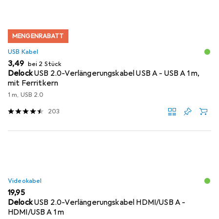
MENGENRABATT
USB Kabel
EUR
3,49
bei 2 Stück
Delock
USB 2.0-Verlängerungskabel USB A - USB A 1 m,
mit Ferritkern
1 m, USB 2.0
203
Videokabel
EUR
19,95
Delock
USB 2.0-Verlängerungskabel HDMI/USB A -
HDMI/USB A 1 m