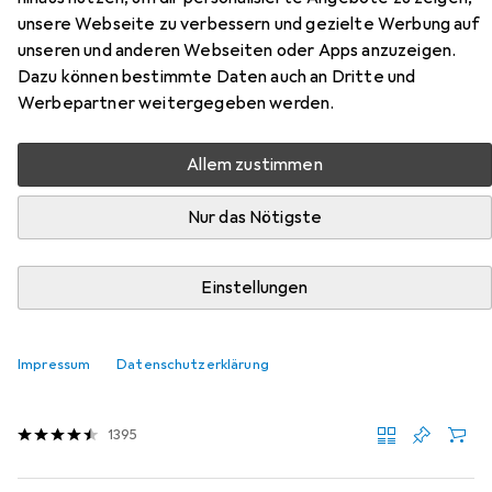
Bar Plus aus den Kategorien USB Kabel und Videokabel.
unsere Webseite zu verbessern und gezielte Werbung auf
unseren und anderen Webseiten oder Apps anzuzeigen.
Dazu können bestimmte Daten auch an Dritte und
Beliebt
USB Kabel
Videokabel
Werbepartner weitergegeben werden.
Relevanz
Allem zustimmen
Produktliste
Nur das Nötigste
Einstellungen
MENGENRABATT
USB Kabel
EUR
11,52
bei 2 Stück
Impressum
Datenschutzerklärung
Delock
USB-Verlängerungskabel
2 m, USB 3.2 Gen 1, 4.50 W
1395