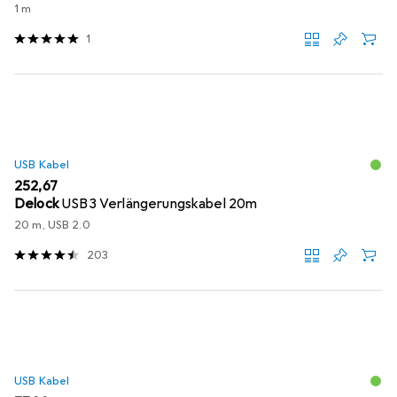
1 m
1
USB Kabel
EUR
252,67
Delock
USB3 Verlängerungskabel 20m
20 m, USB 2.0
203
USB Kabel