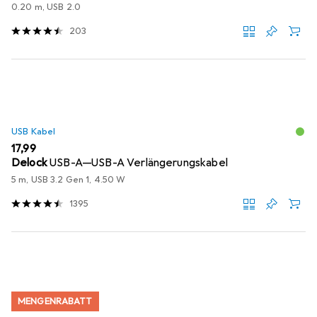
0.20 m, USB 2.0
203
USB Kabel
EUR
17,99
Delock
USB-A—USB-A Verlängerungskabel
5 m, USB 3.2 Gen 1, 4.50 W
1395
MENGENRABATT