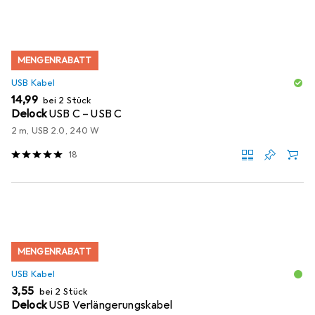
MENGENRABATT
USB Kabel
EUR
14,99
bei 2 Stück
Delock
USB C – USB C
2 m, USB 2.0, 240 W
18
MENGENRABATT
USB Kabel
EUR
3,55
bei 2 Stück
Delock
USB Verlängerungskabel