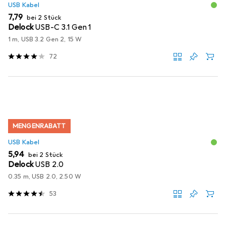
USB Kabel
EUR
7,79
bei 2 Stück
Delock
USB-C 3.1 Gen 1
1 m, USB 3.2 Gen 2, 15 W
72
MENGENRABATT
USB Kabel
EUR
5,94
bei 2 Stück
Delock
USB 2.0
0.35 m, USB 2.0, 2.50 W
53