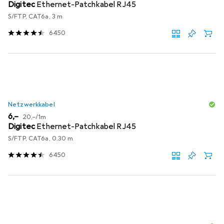
Digitec
Ethernet-Patchkabel RJ45
S/FTP, CAT6a, 3 m
6450
Netzwerkkabel
EUR
EUR
6,–
20,–
/
1m
Digitec
Ethernet-Patchkabel RJ45
S/FTP, CAT6a, 0.30 m
6450