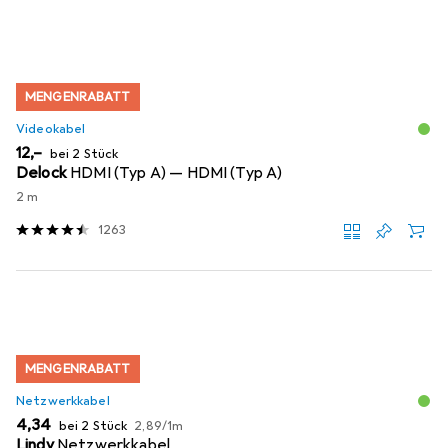
MENGENRABATT
Videokabel
EUR
12,–
bei 2 Stück
Delock
HDMI (Typ A) — HDMI (Typ A)
2 m
1263
MENGENRABATT
Netzwerkkabel
EUR
EUR
4,34
bei 2 Stück
2,89
/
1m
Lindy
Netzwerkkabel