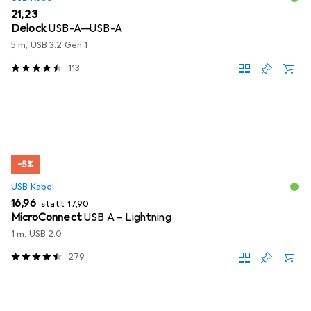
EUR
21,23
Delock
USB-A—USB-A
5 m, USB 3.2 Gen 1
113
−5%
USB Kabel
EUR
EUR
16,96
statt
17,90
MicroConnect
USB A – Lightning
1 m, USB 2.0
279