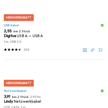
MENGENRABATT
USB Kabel
EUR
2,55
bei 2 Stück
Digitus
USB A — USB A
1 m, USB 2.0
262
MENGENRABATT
Netzwerkkabel
EUR
EUR
3,91
bei 2 Stück
3,91
/
1m
Lindy
Netzwerkkabel
UTP, CAT6, 1 m