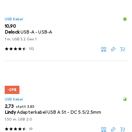
USB Kabel
EUR
10,90
Delock
USB-A - USB-A
1 m, USB 3.2 Gen 1
113
−29%
USB Kabel
EUR
EUR
2,73
statt
3,85
Lindy
Adapterkabel USB A St - DC 5.5/2.5mm
1.50 m, USB 2.0
19