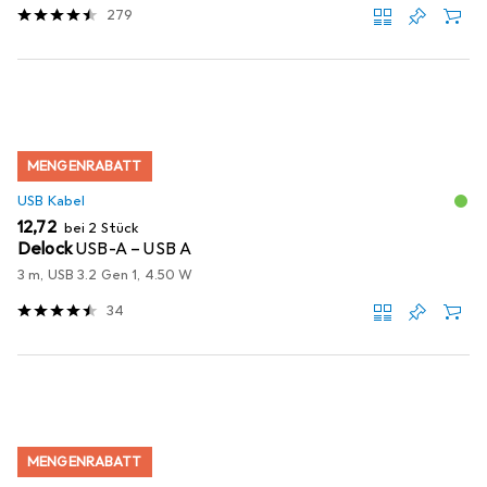
279
MENGENRABATT
USB Kabel
EUR
12,72
bei 2 Stück
Delock
USB-A – USB A
3 m, USB 3.2 Gen 1, 4.50 W
34
MENGENRABATT