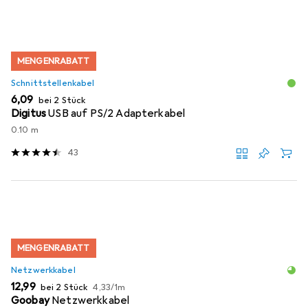
MENGENRABATT
Schnittstellenkabel
EUR
6,09
bei 2 Stück
Digitus
USB auf PS/2 Adapterkabel
0.10 m
43
MENGENRABATT
Netzwerkkabel
EUR
EUR
12,99
bei 2 Stück
4,33
/
1m
Goobay
Netzwerkkabel