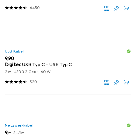
6450
USB Kabel
EUR
9,90
Digitec
USB Typ C – USB Typ C
2 m, USB 3.2 Gen 1, 60 W
520
Netzwerkkabel
EUR
EUR
9,–
3,–
/
1m