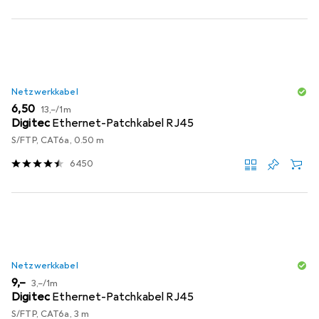
Netzwerkkabel
EUR
EUR
6,50
13,–
/
1m
Digitec
Ethernet-Patchkabel RJ45
S/FTP, CAT6a, 0.50 m
6450
Netzwerkkabel
EUR
EUR
9,–
3,–
/
1m
Digitec
Ethernet-Patchkabel RJ45
S/FTP, CAT6a, 3 m