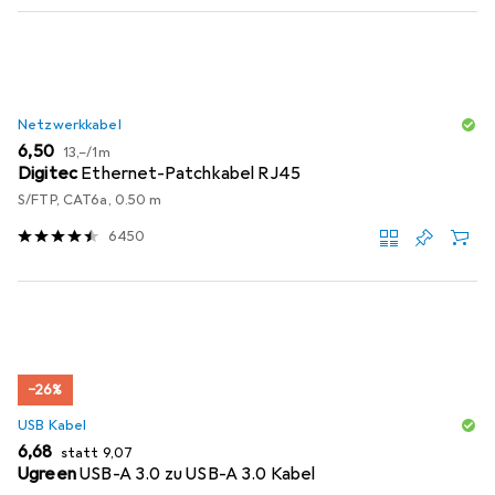
Netzwerkkabel
EUR
EUR
6,50
13,–
/
1m
Digitec
Ethernet-Patchkabel RJ45
S/FTP, CAT6a, 0.50 m
6450
−26%
USB Kabel
EUR
EUR
6,68
statt
9,07
Ugreen
USB-A 3.0 zu USB-A 3.0 Kabel