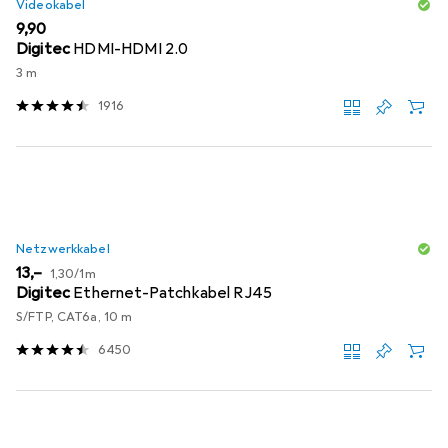
Videokabel
EUR
9,90
Digitec
HDMI-HDMI 2.0
3 m
1916
Netzwerkkabel
EUR
EUR
13,–
1,30
/
1m
Digitec
Ethernet-Patchkabel RJ45
S/FTP, CAT6a, 10 m
6450