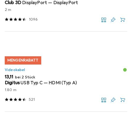
Club 3D
DisplayPort — DisplayPort
2 m
1096
MENGENRABATT
Videokabel
EUR
13,11
bei 2 Stück
Digitus
USB Typ C — HDMI (Typ A)
1.80 m
521