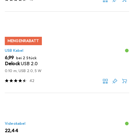
MENGENRABATT
USB Kabel
EUR
6,99
bei 2 Stück
Delock
USB 2.0
0.10 m, USB 2.0, 5 W
42
Videokabel
EUR
22,44