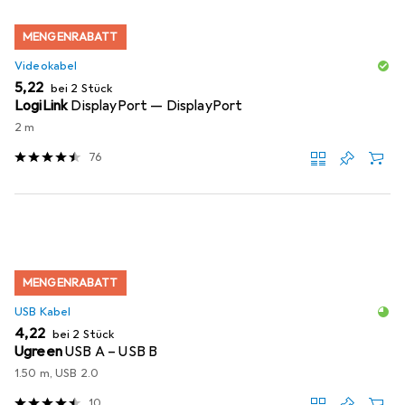
MENGENRABATT
Videokabel
EUR
5,22
bei 2 Stück
LogiLink
DisplayPort — DisplayPort
2 m
76
MENGENRABATT
USB Kabel
EUR
4,22
bei 2 Stück
Ugreen
USB A – USB B
1.50 m, USB 2.0
10