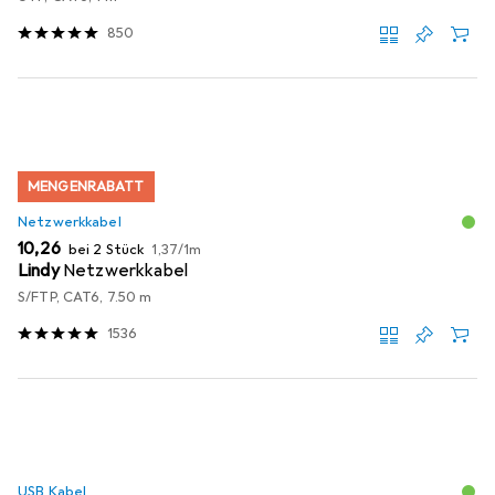
850
MENGENRABATT
Netzwerkkabel
EUR
EUR
10,26
bei 2 Stück
1,37
/
1m
Lindy
Netzwerkkabel
S/FTP, CAT6, 7.50 m
1536
USB Kabel