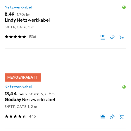
Netzwerkkabel
EUR
EUR
8,49
1,70
/
1m
Lindy
Netzwerkkabel
S/FTP, CAT6, 5 m
1536
MENGENRABATT
Netzwerkkabel
EUR
EUR
13,44
bei 2 Stück
6,73
/
1m
Goobay
Netzwerkkabel
S/FTP, CAT8.1, 2 m
445