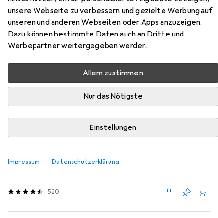
EE-P5400 aus den Kategorien USB Kabel, Videokabel und
unsere Webseite zu verbessern und gezielte Werbung auf
Netzwerkkabel.
unseren und anderen Webseiten oder Apps anzuzeigen.
Dazu können bestimmte Daten auch an Dritte und
Werbepartner weitergegeben werden.
Beliebt
USB Kabel
Videokabel
Netzwerkkabel
Zu
Allem zustimmen
Relevanz
Nur das Nötigste
Produktliste
Einstellungen
USB Kabel
EUR
9,90
Impressum
Datenschutzerklärung
Digitec
USB Typ C – USB Typ C
1 m, USB 3.2 Gen 1, 60 W
520