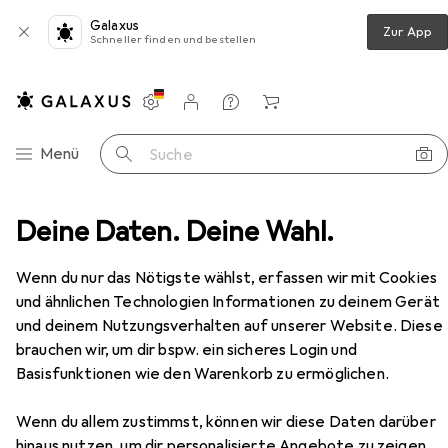
Galaxus
Zur App
Schneller finden und bestellen
Einstellungen
Kundenkonto
Vergleichslisten
Merklisten
Warenkorb
Navigation nach Kategorien
Menü
Suche
hes
Deine Daten. Deine Wahl.
Dockingstation + USB Hub
Samsung EE-P5400
Zubehör
EUR
54,73
Wenn du nur das Nötigste wählst, erfassen wir mit Cookies
Samsung
EE-P5400
und ähnlichen Technologien Informationen zu deinem Gerät
USB-C, 4 Ports
und deinem Nutzungsverhalten auf unserer Website. Diese
brauchen wir, um dir bspw. ein sicheres Login und
Basisfunktionen wie den Warenkorb zu ermöglichen.
Zubehör für Samsung EE-P5400
Wenn du allem zustimmst, können wir diese Daten darüber
Hier findest du passendes Zubehör zum Produkt Samsung
hinaus nutzen, um dir personalisierte Angebote zu zeigen,