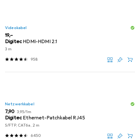
Videokabel
EUR
19,–
Digitec
HDMI-HDMI 2.1
3 m
958
Netzwerkkabel
EUR
EUR
7,90
3,95
/
1m
Digitec
Ethernet-Patchkabel RJ45
S/FTP, CAT6a, 2 m
6450