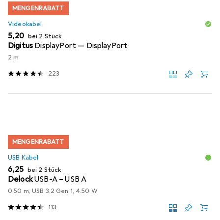
MENGENRABATT
Videokabel
EUR
5,20
bei 2 Stück
Digitus
DisplayPort — DisplayPort
2 m
223
MENGENRABATT
USB Kabel
EUR
6,25
bei 2 Stück
Delock
USB-A – USB A
0.50 m, USB 3.2 Gen 1, 4.50 W
113