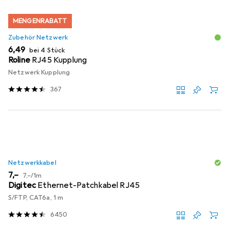
MENGENRABATT
Zubehör Netzwerk
EUR
6,49
bei 4 Stück
Roline
RJ45 Kupplung
Netzwerk Kupplung
367
Netzwerkkabel
EUR
EUR
7,–
7,–
/
1m
Digitec
Ethernet-Patchkabel RJ45
S/FTP, CAT6a, 1 m
6450