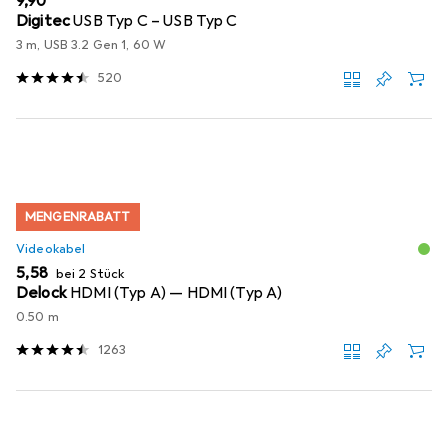
EUR
9,90
Digitec
USB Typ C – USB Typ C
3 m, USB 3.2 Gen 1, 60 W
520
MENGENRABATT
Videokabel
EUR
5,58
bei 2 Stück
Delock
HDMI (Typ A) — HDMI (Typ A)
0.50 m
1263