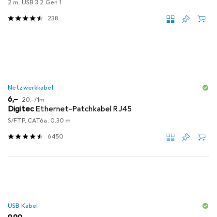
2 m, USB 3.2 Gen 1
238
Netzwerkkabel
EUR
EUR
6,–
20,–
/
1m
Digitec
Ethernet-Patchkabel RJ45
S/FTP, CAT6a, 0.30 m
6450
USB Kabel