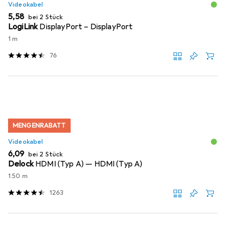
Videokabel
EUR
5,58
bei 2 Stück
LogiLink
DisplayPort – DisplayPort
1 m
76
MENGENRABATT
Videokabel
EUR
6,09
bei 2 Stück
Delock
HDMI (Typ A) — HDMI (Typ A)
1.50 m
1263