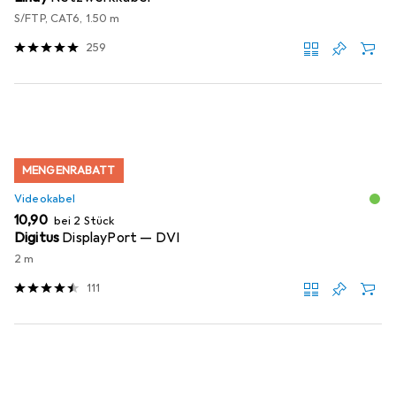
S/FTP, CAT6, 1.50 m
259
MENGENRABATT
Videokabel
EUR
10,90
bei 2 Stück
Digitus
DisplayPort — DVI
2 m
111