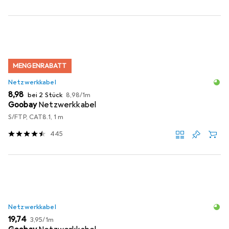
MENGENRABATT
Netzwerkkabel
EUR
EUR
8,98
bei 2 Stück
8,98
/
1m
Goobay
Netzwerkkabel
S/FTP, CAT8.1, 1 m
445
Netzwerkkabel
EUR
EUR
19,74
3,95
/
1m