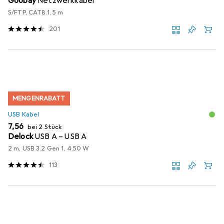
Goobay
Netzwerkkabel
S/FTP, CAT8.1, 5 m
201
MENGENRABATT
USB Kabel
EUR
7,56
bei 2 Stück
Delock
USB A – USB A
2 m, USB 3.2 Gen 1, 4.50 W
113