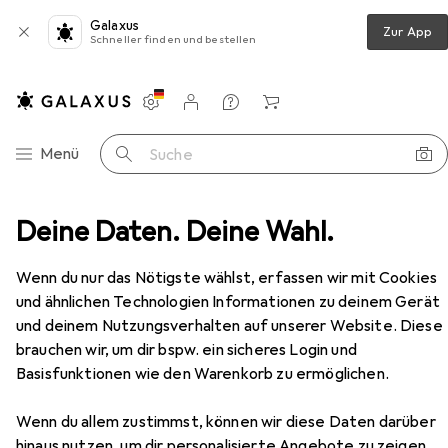
Galaxus
Zur App
Schneller finden und bestellen
Einstellungen
Kundenkonto
Vergleichslisten
Merklisten
Warenkorb
Navigation nach Kategorien
Menü
Suche
ripherie
Deine Daten. Deine Wahl.
Speicher
USB Stick
Sandisk Ultra Flair
Zubehör
EUR
Wenn du nur das Nötigste wählst, erfassen wir mit Cookies
EUR
85,06
0,17
/
1GB
Sandisk
Ultra Flair
und ähnlichen Technologien Informationen zu deinem Gerät
512 GB, USB-A
und deinem Nutzungsverhalten auf unserer Website. Diese
brauchen wir, um dir bspw. ein sicheres Login und
Basisfunktionen wie den Warenkorb zu ermöglichen.
Zubehör für Sandisk Ultra Flair
Wenn du allem zustimmst, können wir diese Daten darüber
hinaus nutzen, um dir personalisierte Angebote zu zeigen,