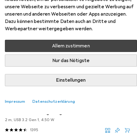
Hier findest du passendes Zubehör zum Produkt Sandisk
unsere Webseite zu verbessern und gezielte Werbung auf
Ultra Flair aus den Kategorien USB Kabel und Videokabel.
unseren und anderen Webseiten oder Apps anzuzeigen.
Dazu können bestimmte Daten auch an Dritte und
Werbepartner weitergegeben werden.
Beliebt
USB Kabel
Videokabel
Allem zustimmen
Relevanz
Nur das Nötigste
Produktliste
Einstellungen
MENGENRABATT
USB Kabel
Impressum
Datenschutzerklärung
EUR
11,52
bei 2 Stück
Delock
USB-Verlängerungskabel
2 m, USB 3.2 Gen 1, 4.50 W
1395