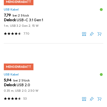
MENGENRABATT
USB Kabel
EUR
7,79
bei 2 Stück
Delock
USB-C 3.1 Gen 1
1 m, USB 3.2 Gen 2, 15 W
770
MENGENRABATT
USB Kabel
EUR
5,94
bei 2 Stück
Delock
USB 2.0
0.35 m, USB 2.0, 2.50 W
53