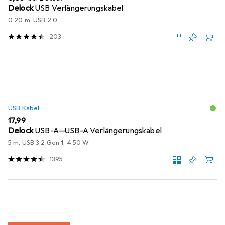
Delock
USB Verlängerungskabel
0.20 m, USB 2.0
203
USB Kabel
EUR
17,99
Delock
USB-A—USB-A Verlängerungskabel
5 m, USB 3.2 Gen 1, 4.50 W
1395