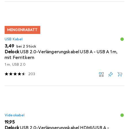
MENGENRABATT
USB Kabel
EUR
3,49
bei 2 Stück
Delock
USB 2.0-Verlängerungskabel USB A - USB A 1 m,
mit Ferritkern
1 m, USB 2.0
203
Videokabel
EUR
19,95
Delock
USB 2.0-Verlängerungskabel HDMI/USB A -