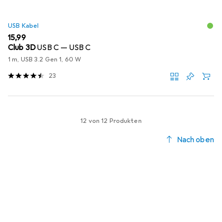
USB Kabel
EUR
15,99
Club 3D
USB C — USB C
1 m, USB 3.2 Gen 1, 60 W
23
12 von 12 Produkten
Nach oben