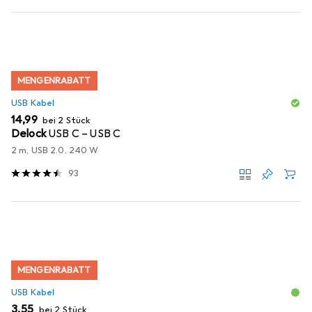
MENGENRABATT
USB Kabel
EUR
14,99
bei 2 Stück
Delock
USB C – USB C
2 m, USB 2.0, 240 W
93
MENGENRABATT
USB Kabel
EUR
3,55
bei 2 Stück