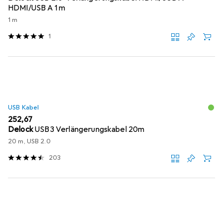
HDMI/USB A 1 m
1 m
1
USB Kabel
EUR
252,67
Delock
USB3 Verlängerungskabel 20m
20 m, USB 2.0
203