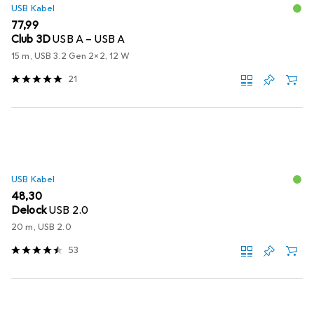
USB Kabel
EUR
77,99
Club 3D
USB A – USB A
15 m, USB 3.2 Gen 2x2, 12 W
21
USB Kabel
EUR
48,30
Delock
USB 2.0
20 m, USB 2.0
53