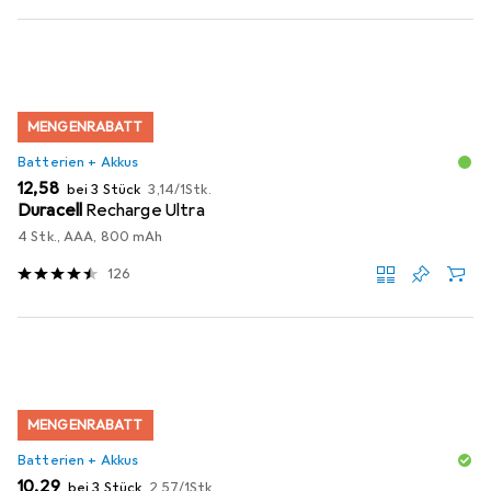
MENGENRABATT
Batterien + Akkus
EUR
EUR
12,58
bei 3 Stück
3,14
/
1Stk.
Duracell
Recharge Ultra
4 Stk., AAA, 800 mAh
126
MENGENRABATT
Batterien + Akkus
EUR
EUR
10,29
bei 3 Stück
2,57
/
1Stk.