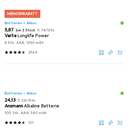
MENGENRABATT
Batterien + Akkus
EUR
EUR
5,87
bei 3 Stück
0,74
/
1Stk.
Varta
Longlife Power
8 Stk., AAA, 1260 mAh
2564
Batterien + Akkus
EUR
EUR
24,13
0,24
/
1Stk.
Ansmann
Alkaline Batterie
100 Stk., AAA, 540 mAh
121