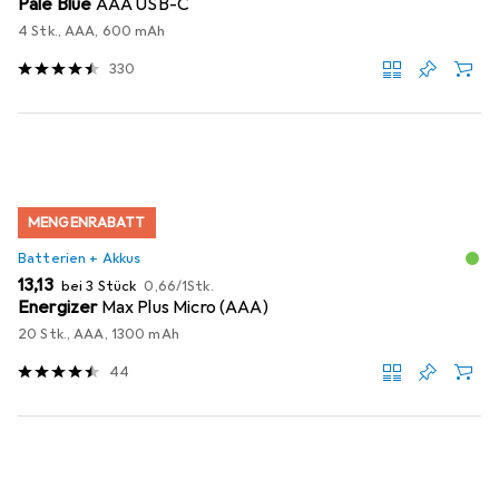
Pale Blue
AAA USB-C
4 Stk., AAA, 600 mAh
330
MENGENRABATT
Batterien + Akkus
EUR
EUR
13,13
bei 3 Stück
0,66
/
1Stk.
Energizer
Max Plus Micro (AAA)
20 Stk., AAA, 1300 mAh
44