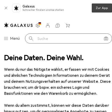
Galaxus
Zur App
Schneller finden und bestellen
Einstellungen
Kundenkonto
Vergleichslisten
Merklisten
Warenkorb
Navigation nach Kategorien
Menü
Suche
TV + Heimkino
Deine Daten. Deine Wahl.
Fernbedienung
Sony RMF-TX600E
Zubehör
Wenn du nur das Nötigste wählst, erfassen wir mit Cookies
und ähnlichen Technologien Informationen zu deinem Gerät
und deinem Nutzungsverhalten auf unserer Website. Diese
brauchen wir, um dir bspw. ein sicheres Login und
Basisfunktionen wie den Warenkorb zu ermöglichen.
Wenn du allem zustimmst, können wir diese Daten darüber
hinaus nutzen, um dir personalisierte Angebote zu zeigen,