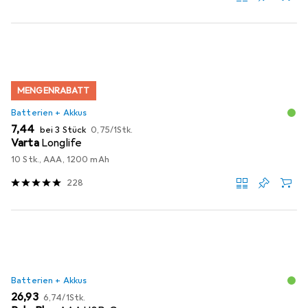
MENGENRABATT
Batterien + Akkus
EUR
EUR
7,44
bei 3 Stück
0,75
/
1Stk.
Varta
Longlife
10 Stk., AAA, 1200 mAh
228
Batterien + Akkus
EUR
EUR
26,93
6,74
/
1Stk.