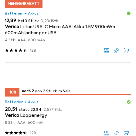
MENGENRABATT
Batterien + Akkus
EUR
EUR
12,89
bei 3 Stück
3,23
/
1Stk.
Verico
Li-Ion USB-C Micro AAA-Akku 1.5V 900mWh
600mAh ladbar per USB
4 Stk., AAA, 600 mAh
128
2
2
noch 2
/ 2
/ 2 im Sale
von 2 Stück im Sale
−10%
Batterien + Akkus
EUR
EUR
EUR
20,51
statt
22,84
2,57
/
1Stk.
Verico
Loopenergy
8 Stk., AAA, 600 mAh
128