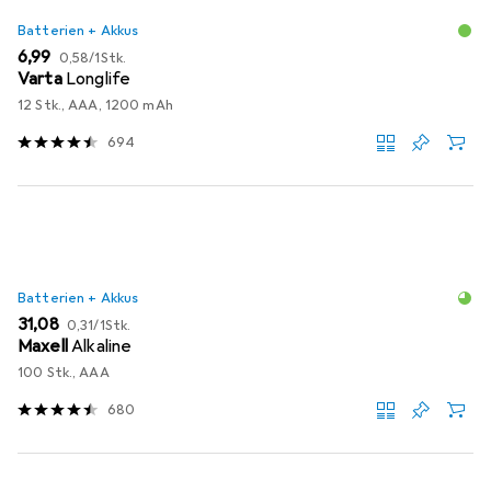
Batterien + Akkus
EUR
EUR
6,99
0,58
/
1Stk.
Varta
Longlife
12 Stk., AAA, 1200 mAh
694
Batterien + Akkus
EUR
EUR
31,08
0,31
/
1Stk.
Maxell
Alkaline
100 Stk., AAA
680