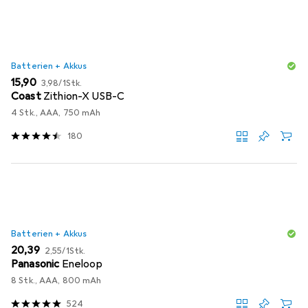
Batterien + Akkus
EUR
EUR
15,90
3,98
/
1Stk.
Coast
Zithion-X USB-C
4 Stk., AAA, 750 mAh
180
Batterien + Akkus
EUR
EUR
20,39
2,55
/
1Stk.
Panasonic
Eneloop
8 Stk., AAA, 800 mAh
524