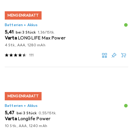
MENGENRABATT
Batterien + Akkus
EUR
EUR
5,41
bei 3 Stück
1,36
/
1Stk.
Varta
LONGLIFE Max Power
4 Stk., AAA, 1280 mAh
111
MENGENRABATT
Batterien + Akkus
EUR
EUR
5,47
bei 3 Stück
0,55
/
1Stk.
Varta
Longlife Power
10 Stk., AAA, 1240 mAh