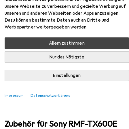
unsere Webseite zu verbessern und gezielte Werbung auf
unseren und anderen Webseiten oder Apps anzuzeigen.
EUR
37,52
Dazu können bestimmte Daten auch an Dritte und
Sony
RMF-TX600E
Werbepartner weitergegeben werden.
Gerätespezifische Fernbedienung, Infrarot
Allem zustimmen
Nur das Nötigste
Einstellungen
Impressum
Datenschutzerklärung
Zubehör für Sony RMF-TX600E