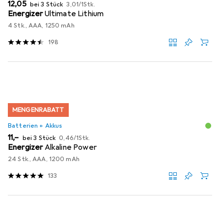
EUR
EUR
12,05
bei 3 Stück
3,01
/
1Stk.
Energizer
Ultimate Lithium
4 Stk., AAA, 1250 mAh
198
MENGENRABATT
Batterien + Akkus
EUR
EUR
11,–
bei 3 Stück
0,46
/
1Stk.
Energizer
Alkaline Power
24 Stk., AAA, 1200 mAh
133