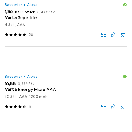
Batterien + Akkus
EUR
EUR
1,86
bei 3 Stück
0,47
/
1Stk.
Varta
Superlife
4 Stk., AAA
28
Batterien + Akkus
EUR
EUR
16,88
0,33
/
1Stk.
Varta
Energy Micro AAA
50 Stk., AAA, 1200 mAh
5