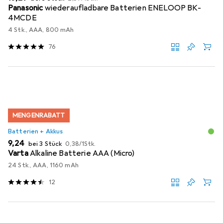
Panasonic
wiederaufladbare Batterien ENELOOP BK-
4MCDE
4 Stk., AAA, 800 mAh
76
MENGENRABATT
Batterien + Akkus
EUR
EUR
9,24
bei 3 Stück
0,38
/
1Stk.
Varta
Alkaline Batterie AAA (Micro)
24 Stk., AAA, 1160 mAh
12