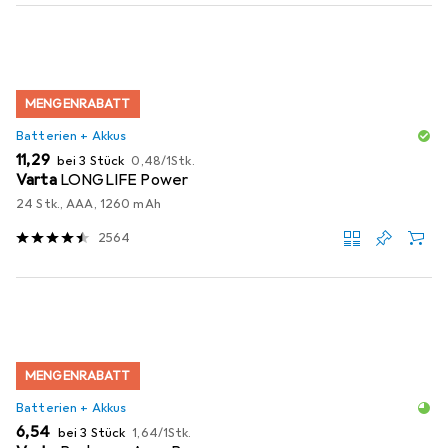
MENGENRABATT
Batterien + Akkus
EUR
EUR
11,29
bei 3 Stück
0,48
/
1Stk.
Varta
LONGLIFE Power
24 Stk., AAA, 1260 mAh
2564
MENGENRABATT
Batterien + Akkus
EUR
EUR
6,54
bei 3 Stück
1,64
/
1Stk.