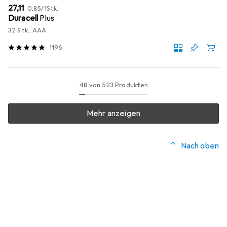
EUR
EUR
27,11
0,85
/
1Stk.
Duracell
Plus
32 Stk., AAA
1196
48 von 523 Produkten
Mehr anzeigen
Nach oben