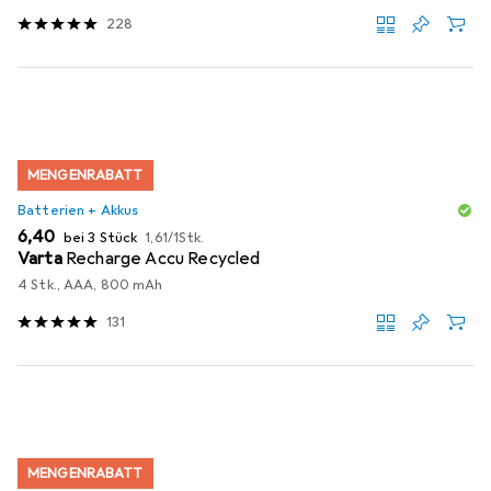
228
MENGENRABATT
Batterien + Akkus
EUR
EUR
6,40
bei 3 Stück
1,61
/
1Stk.
Varta
Recharge Accu Recycled
4 Stk., AAA, 800 mAh
131
MENGENRABATT