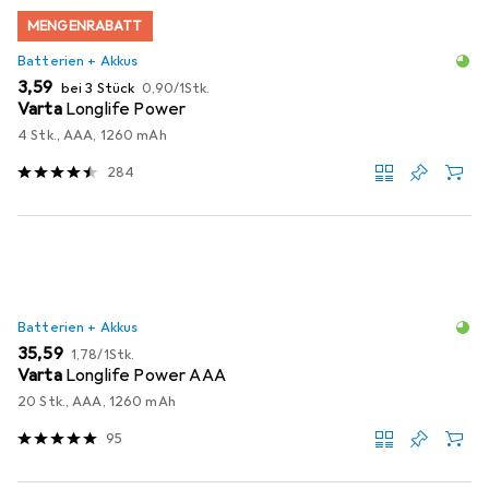
MENGENRABATT
Batterien + Akkus
EUR
EUR
3,59
bei 3 Stück
0,90
/
1Stk.
Varta
Longlife Power
4 Stk., AAA, 1260 mAh
284
Batterien + Akkus
EUR
EUR
35,59
1,78
/
1Stk.
Varta
Longlife Power AAA
20 Stk., AAA, 1260 mAh
95