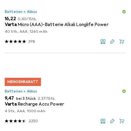
Batterien + Akkus
EUR
EUR
16,22
0,40
/
1Stk.
Varta
Micro (AAA)-Batterie Alkali Longlife Power
40 Stk., AAA, 1260 mAh
398
MENGENRABATT
Batterien + Akkus
EUR
EUR
9,47
bei 3 Stück
2,37
/
1Stk.
Varta
Recharge Accu Power
4 Stk., AAA, 1000 mAh
2250