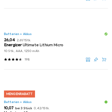
Batterien + Akkus
EUR
EUR
26,04
2,61
/
1Stk.
Energizer
Ultimate Lithium Micro
10 Stk., AAA, 1250 mAh
198
MENGENRABATT
Batterien + Akkus
EUR
EUR
10,07
bei 3 Stück
0,42
/
1Stk.