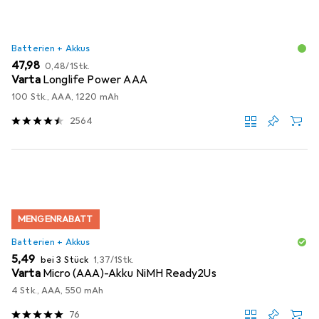
Batterien + Akkus
EUR
EUR
47,98
0,48
/
1Stk.
Varta
Longlife Power AAA
100 Stk., AAA, 1220 mAh
2564
MENGENRABATT
Batterien + Akkus
EUR
EUR
5,49
bei 3 Stück
1,37
/
1Stk.
Varta
Micro (AAA)-Akku NiMH Ready2Us
4 Stk., AAA, 550 mAh
76