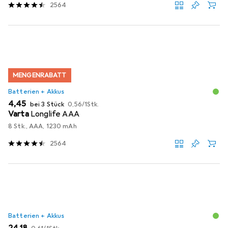
2564
MENGENRABATT
Batterien + Akkus
EUR
EUR
4,45
bei 3 Stück
0,56
/
1Stk.
Varta
Longlife AAA
8 Stk., AAA, 1230 mAh
2564
Batterien + Akkus
EUR