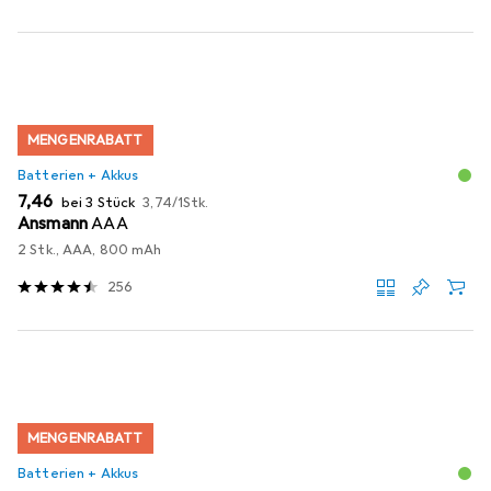
MENGENRABATT
Batterien + Akkus
EUR
EUR
7,46
bei 3 Stück
3,74
/
1Stk.
Ansmann
AAA
2 Stk., AAA, 800 mAh
256
MENGENRABATT
Batterien + Akkus