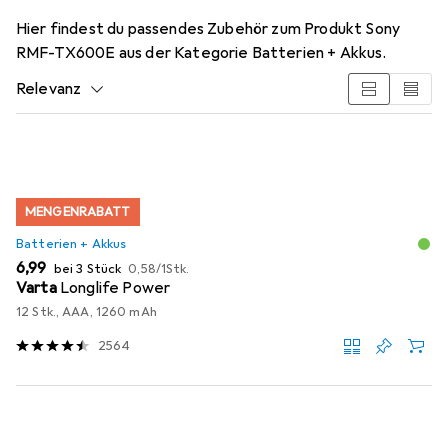
Hier findest du passendes Zubehör zum Produkt Sony
RMF-TX600E aus der Kategorie Batterien + Akkus.
Relevanz
Produktliste
MENGENRABATT
Batterien + Akkus
EUR
EUR
6,99
bei 3 Stück
0,58
/
1Stk.
Varta
Longlife Power
12 Stk., AAA, 1260 mAh
2564