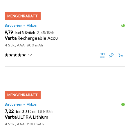
MENGENRABATT
Batterien + Akkus
EUR
EUR
9,79
bei 3 Stück
2,45
/
1Stk.
Varta
Rechargeable Accu
4 Stk., AAA, 800 mAh
12
MENGENRABATT
Batterien + Akkus
EUR
EUR
7,22
bei 3 Stück
1,81
/
1Stk.
Varta
ULTRA Lithium
4 Stk., AAA, 1100 mAh