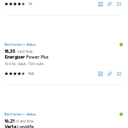
76
Batterien + Akkus
EUR
EUR
18,35
1,83
/
1Stk.
Energizer
Power Plus
10 Stk., AAA, 700 mAh
188
Batterien + Akkus
EUR
EUR
16,21
0,40
/
1Stk.
Varta
Longlife