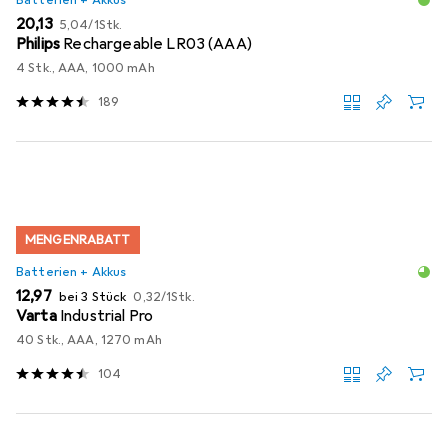
Batterien + Akkus
EUR
EUR
20,13
5,04
/
1Stk.
Philips
Rechargeable LR03 (AAA)
4 Stk., AAA, 1000 mAh
189
MENGENRABATT
Batterien + Akkus
EUR
EUR
12,97
bei 3 Stück
0,32
/
1Stk.
Varta
Industrial Pro
40 Stk., AAA, 1270 mAh
104