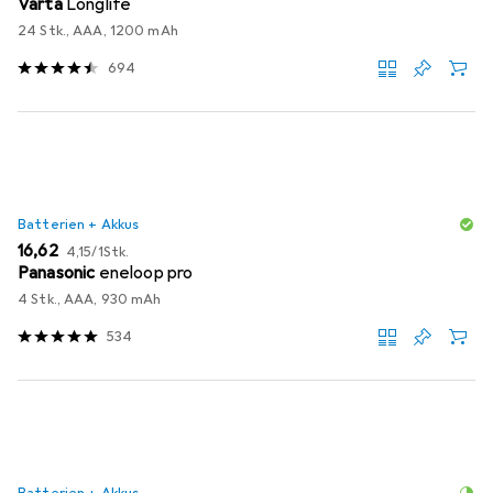
Varta
Longlife
24 Stk., AAA, 1200 mAh
694
Batterien + Akkus
EUR
EUR
16,62
4,15
/
1Stk.
Panasonic
eneloop pro
4 Stk., AAA, 930 mAh
534