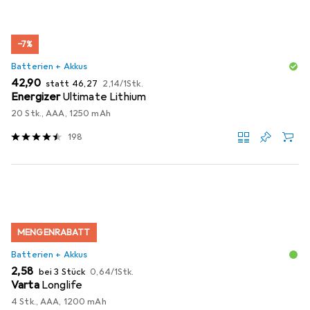
−7%
Batterien + Akkus
EUR
EUR
EUR
42,90
statt
46,27
2,14
/
1Stk.
Energizer
Ultimate Lithium
20 Stk., AAA, 1250 mAh
198
MENGENRABATT
Batterien + Akkus
EUR
EUR
2,58
bei 3 Stück
0,64
/
1Stk.
Varta
Longlife
4 Stk., AAA, 1200 mAh