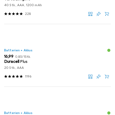
40 Stk., AAA, 1200 mAh
228
Batterien + Akkus
EUR
EUR
16,99
0,85
/
1Stk.
Duracell
Plus
20 Stk., AAA
1196
Batterien + Akkus