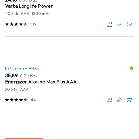
EUR
24,18
0,61
/
1Stk.
Varta
Longlife Power
40 Stk., AAA, 1200 mAh
519
Batterien + Akkus
EUR
EUR
35,89
0,71
/
1Stk.
Energizer
Alkaline Max Plus AAA
50 Stk., AAA
44