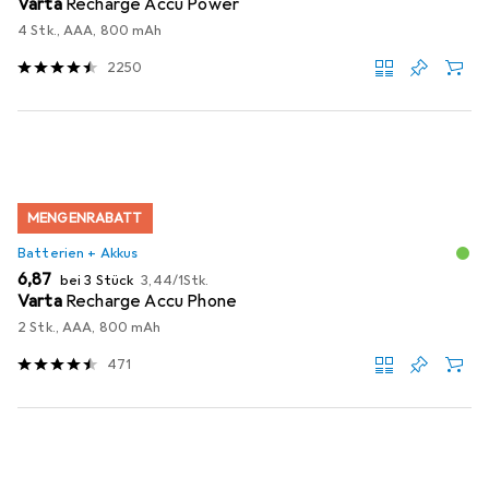
Varta
Recharge Accu Power
4 Stk., AAA, 800 mAh
2250
MENGENRABATT
Batterien + Akkus
EUR
EUR
6,87
bei 3 Stück
3,44
/
1Stk.
Varta
Recharge Accu Phone
2 Stk., AAA, 800 mAh
471