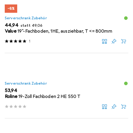
−8%
Serverschrank Zubehör
EUR
EUR
44,94
statt
49,06
Value
19"-Fachboden, 1HE, ausziehbar, T <= 800mm
1
Serverschrank Zubehör
EUR
53,94
Roline
19-Zoll Fachboden 2 HE 550 T