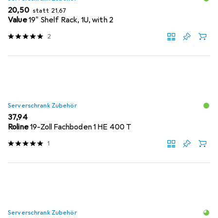
EUR
EUR
20,50
statt
21,67
Value
19" Shelf Rack, 1U, with 2
2
Serverschrank Zubehör
EUR
37,94
Roline
19-Zoll Fachboden 1 HE 400 T
1
Serverschrank Zubehör