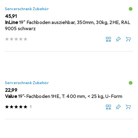
Serverschrank Zubehör
EUR
45,91
InLine
19" Fachboden ausziehbar, 350mm, 30kg, 2HE, RAL
9005 schwarz
Serverschrank Zubehör
EUR
22,99
Value
19"-Fachboden 1HE, T: 400 mm, < 25 kg, U-Form
1