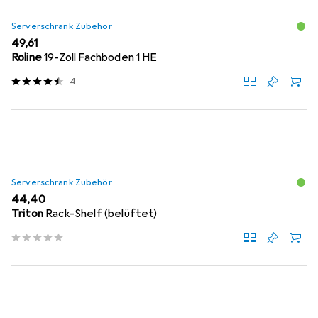
Serverschrank Zubehör
EUR
49,61
Roline
19-Zoll Fachboden 1 HE
4
Serverschrank Zubehör
EUR
44,40
Triton
Rack-Shelf (belüftet)