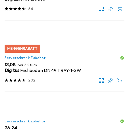
64
MENGENRABATT
Serverschrank Zubehör
EUR
13,08
bei 2 Stück
Digitus
Fachboden DN-19 TRAY-1-SW
202
Serverschrank Zubehör
EUR
26,24