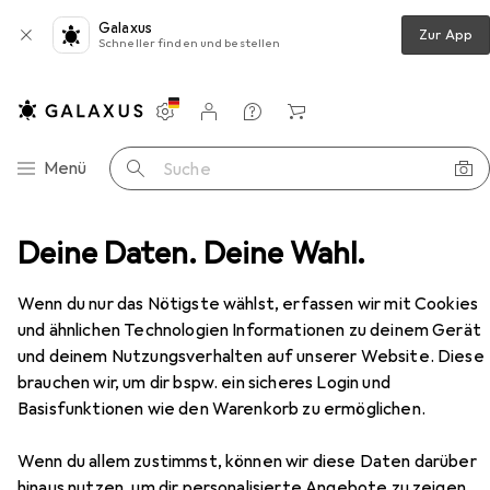
Galaxus
Zur App
Schneller finden und bestellen
Einstellungen
Kundenkonto
Vergleichslisten
Merklisten
Warenkorb
Navigation nach Kategorien
Menü
Suche
Deine Daten. Deine Wahl.
Serverschrank
StarTech 12u Server Rack Enclosure
Zubehör
Wenn du nur das Nötigste wählst, erfassen wir mit Cookies
EUR
519,38
und ähnlichen Technologien Informationen zu deinem Gerät
StarTech
12u Server Rack Enclosure
und deinem Nutzungsverhalten auf unserer Website. Diese
12 HE, 19 Zoll Rack
brauchen wir, um dir bspw. ein sicheres Login und
Basisfunktionen wie den Warenkorb zu ermöglichen.
Wenn du allem zustimmst, können wir diese Daten darüber
Zubehör für StarTech 12u Server
hinaus nutzen, um dir personalisierte Angebote zu zeigen,