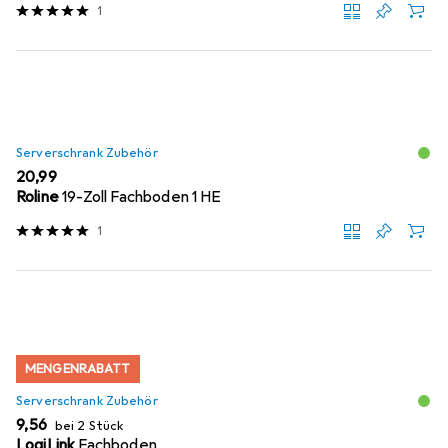
1
Serverschrank Zubehör
EUR
20,99
Roline
19-Zoll Fachboden 1 HE
1
MENGENRABATT
Serverschrank Zubehör
EUR
9,56
bei 2 Stück
LogiLink
Fachboden