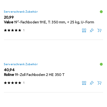
Serverschrank Zubehör
EUR
20,99
Value
19"-Fachboden 1HE, T: 350 mm, < 25 kg, U-Form
1
Serverschrank Zubehör
EUR
40,94
Roline
19-Zoll Fachboden 2 HE 350 T
1