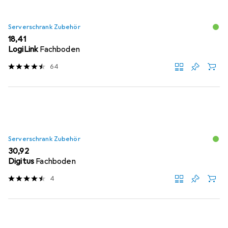
Serverschrank Zubehör
EUR
18,41
LogiLink
Fachboden
64
Serverschrank Zubehör
EUR
30,92
Digitus
Fachboden
4