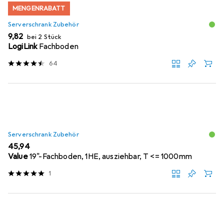
MENGENRABATT
Serverschrank Zubehör
EUR
9,82
bei 2 Stück
LogiLink
Fachboden
64
Serverschrank Zubehör
EUR
45,94
Value
19"-Fachboden, 1HE, ausziehbar, T <= 1000mm
1