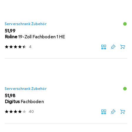
Serverschrank Zubehör
EUR
51,99
Roline
19-Zoll Fachboden 1 HE
4
Serverschrank Zubehör
EUR
51,98
Digitus
Fachboden
40