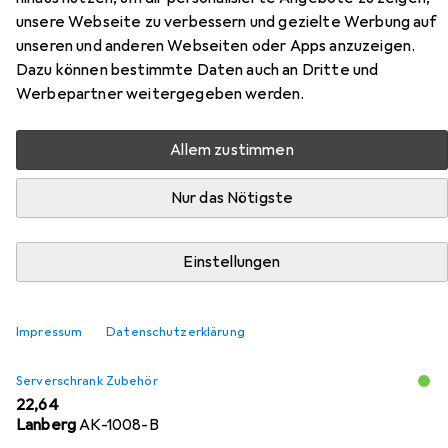
unsere Webseite zu verbessern und gezielte Werbung auf
Rack Enclosure
unseren und anderen Webseiten oder Apps anzuzeigen.
Dazu können bestimmte Daten auch an Dritte und
Hier findest du passendes Zubehör zum Produkt StarTech
Werbepartner weitergegeben werden.
12u Server Rack Enclosure aus der Kategorie
Serverschrank Zubehör.
Allem zustimmen
Nur das Nötigste
Beliebt
StarTech
Relevanz
Einstellungen
Produktliste
Impressum
Datenschutzerklärung
Serverschrank Zubehör
EUR
22,64
Lanberg
AK-1008-B