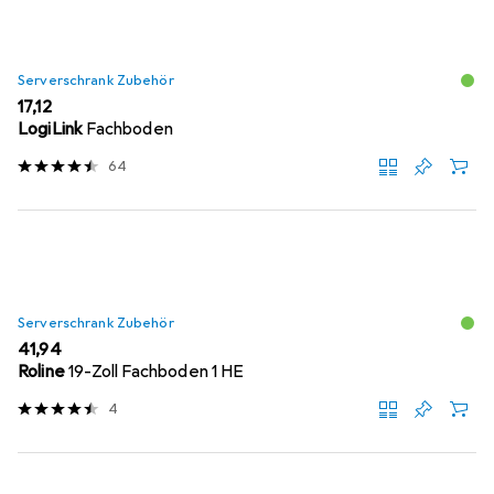
Serverschrank Zubehör
EUR
17,12
LogiLink
Fachboden
64
Serverschrank Zubehör
EUR
41,94
Roline
19-Zoll Fachboden 1 HE
4