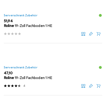
Serverschrank Zubehör
EUR
51,94
Roline
19-Zoll Fachboden 1 HE
Serverschrank Zubehör
EUR
47,10
Roline
19-Zoll Fachboden 1 HE
4