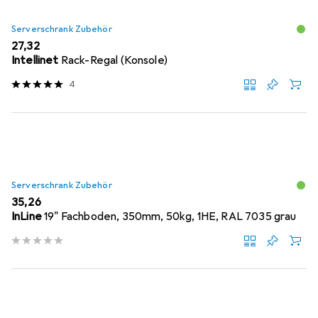
Serverschrank Zubehör
EUR
27,32
Intellinet
Rack-Regal (Konsole)
4
Serverschrank Zubehör
EUR
35,26
InLine
19" Fachboden, 350mm, 50kg, 1HE, RAL 7035 grau