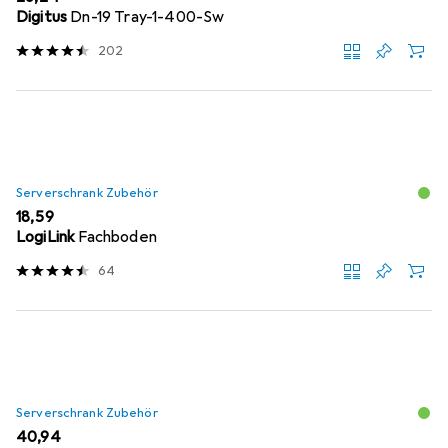
Digitus
Dn-19 Tray-1-400-Sw
202
Serverschrank Zubehör
EUR
18,59
LogiLink
Fachboden
64
Serverschrank Zubehör
EUR
40,94