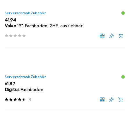
Serverschrank Zubehör
EUR
41,94
Value
19"-Fachboden, 2HE, ausziehbar
Serverschrank Zubehör
EUR
61,87
Digitus
Fachboden
4