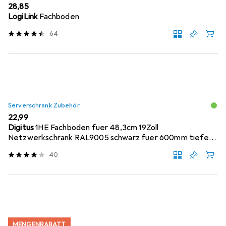
EUR
28,85
LogiLink
Fachboden
64
Serverschrank Zubehör
EUR
22,99
Digitus
1HE Fachboden fuer 48,3cm 19Zoll
Netzwerkschrank RAL9005 schwarz fuer 600mm tiefe
Schraen...
40
MENGENRABATT