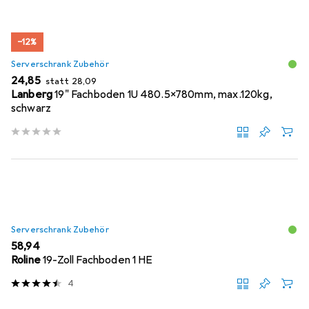
−12%
Serverschrank Zubehör
EUR
EUR
24,85
statt
28,09
Lanberg
19" Fachboden 1U 480.5x780mm, max.120kg,
schwarz
Serverschrank Zubehör
EUR
58,94
Roline
19-Zoll Fachboden 1 HE
4