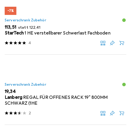
−7%
Serverschrank Zubehör
EUR
EUR
113,51
statt
122,41
StarTech
1 HE verstellbarer Schwerlast Fachboden
4
Serverschrank Zubehör
EUR
19,34
Lanberg
REGAL FÜR OFFENES RACK 19" 800MM
SCHWARZ (1HE
2