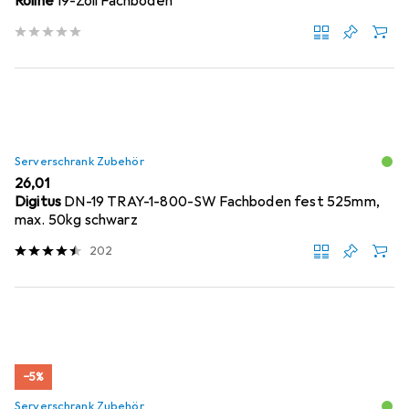
Roline
19-Zoll Fachboden
Serverschrank Zubehör
EUR
26,01
Digitus
DN-19 TRAY-1-800-SW Fachboden fest 525mm,
max. 50kg schwarz
202
−5%
Serverschrank Zubehör