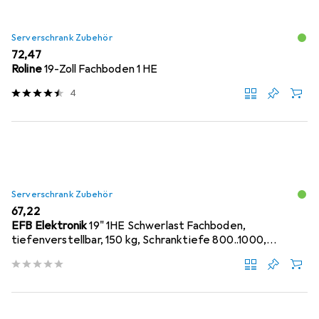
Serverschrank Zubehör
EUR
72,47
Roline
19-Zoll Fachboden 1 HE
4
Serverschrank Zubehör
EUR
67,22
EFB Elektronik
19" 1HE Schwerlast Fachboden,
tiefenverstellbar, 150 kg, Schranktiefe 800..1000,
RAL9005