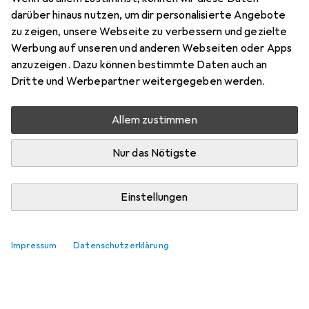
darüber hinaus nutzen, um dir personalisierte Angebote
Hier findest du passendes Zubehör zum Produkt StarTech
zu zeigen, unsere Webseite zu verbessern und gezielte
4-PORT DP KVM SWITCH - 4K.
Werbung auf unseren und anderen Webseiten oder Apps
Relevanz
anzuzeigen. Dazu können bestimmte Daten auch an
Dritte und Werbepartner weitergegeben werden.
Produktliste
Keine Produkte gefunden
Allem zustimmen
Nur das Nötigste
Einstellungen
Impressum
Datenschutzerklärung