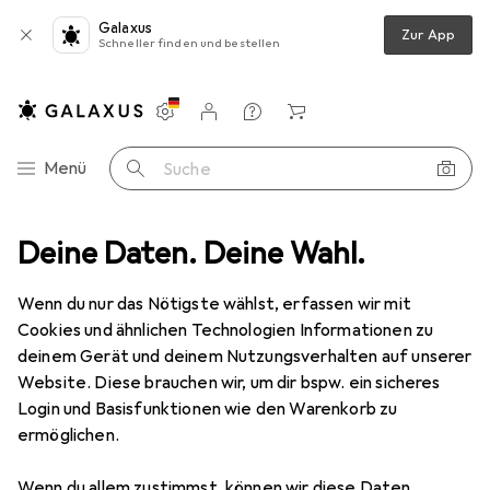
Galaxus
Zur App
Schneller finden und bestellen
Einstellungen
Kundenkonto
Vergleichslisten
Merklisten
Warenkorb
Navigation nach Kategorien
Menü
Suche
KVM Switch
Deine Daten. Deine Wahl.
StarTech 4-PORT DP KVM SWITCH - 4K
Zubehör
EUR
397,87
Wenn du nur das Nötigste wählst, erfassen wir mit
StarTech
4-PORT DP KVM SWITCH -
Cookies und ähnlichen Technologien Informationen zu
4K
deinem Gerät und deinem Nutzungsverhalten auf unserer
Website. Diese brauchen wir, um dir bspw. ein sicheres
Login und Basisfunktionen wie den Warenkorb zu
Zubehör für StarTech 4-PORT
ermöglichen.
DP KVM SWITCH - 4K
Wenn du allem zustimmst, können wir diese Daten