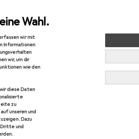
eine Wahl.
erfassen wir mit
ultimedia
PC Komponenten
Luftkühlung
CPU Kühler
en Informationen
ungsverhalten
en wir, um dir
EUR
R
,58
statt
19,94
funktionen wie den
permicro
Super Micro SNK-P0047PSM
 mm
wir diese Daten
onalisierte
eite zu
r Supermicro Super Micro 
 auf unseren und
zuzeigen. Dazu
s Zubehör zum Produkt Supermicro Super Micro SNK-P0047PSM
Dritte und
rden.