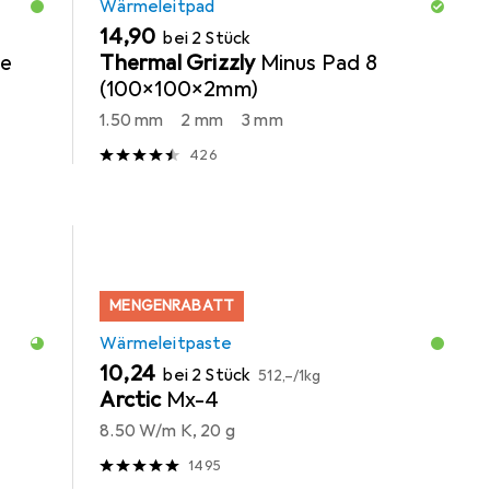
Wärmeleitpad
EUR
14,90
bei 2 Stück
te
Thermal Grizzly
Minus Pad 8
(100x100x2mm)
1.50 mm
2 mm
3 mm
426
MENGENRABATT
Wärmeleitpaste
EUR
EUR
10,24
bei 2 Stück
512,–
/
1kg
Arctic
Mx-4
8.50 W/m K, 20 g
1495