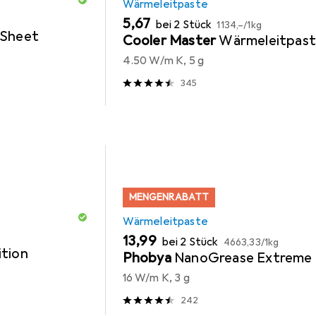
Wärmeleitpaste
EUR
EUR
5,67
bei 2 Stück
1134,–
/
1kg
Sheet
Cooler Master
Wärmeleitpas
4.50 W/m K, 5 g
345
MENGENRABATT
Wärmeleitpaste
EUR
EUR
13,99
bei 2 Stück
4663,33
/
1kg
tion
Phobya
NanoGrease Extreme
16 W/m K, 3 g
242