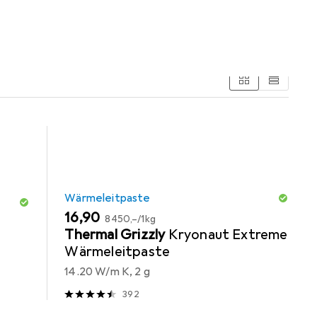
Wärmeleitpaste
EUR
EUR
16,90
8450,–
/
1kg
Thermal Grizzly
Kryonaut Extreme
Wärmeleitpaste
14.20 W/m K, 2 g
392