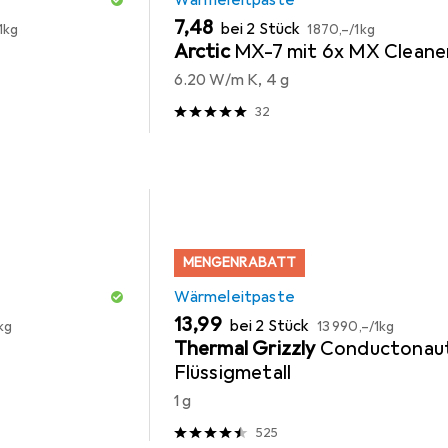
Wärmeleitpaste
EUR
EUR
7,48
bei 2 Stück
1kg
1870,–
/
1kg
Arctic
MX-7 mit 6x MX Cleane
6.20 W/m K, 4 g
32
MENGENRABATT
Wärmeleitpaste
EUR
EUR
13,99
bei 2 Stück
kg
13 990,–
/
1kg
Thermal Grizzly
Conductonau
Flüssigmetall
1 g
525