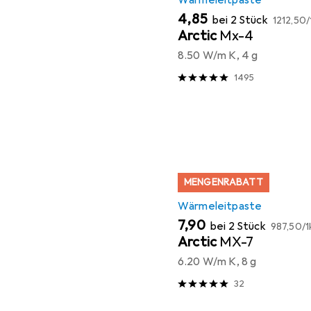
Wärmeleitpaste
EUR
EUR
4,85
bei 2 Stück
1212,50
/
Arctic
Mx-4
8.50 W/m K, 4 g
1495
MENGENRABATT
Wärmeleitpaste
EUR
EUR
7,90
bei 2 Stück
987,50
/
1
Arctic
MX-7
6.20 W/m K, 8 g
32