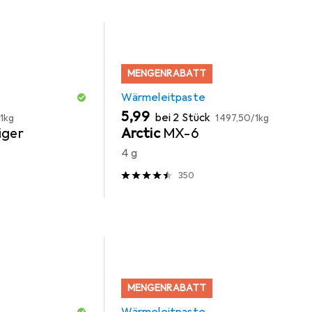
MENGENRABATT
Wärmeleitpaste
EUR
EUR
5,99
bei 2 Stück
1kg
1497,50
/
1kg
iger
Arctic
MX-6
4 g
350
MENGENRABATT