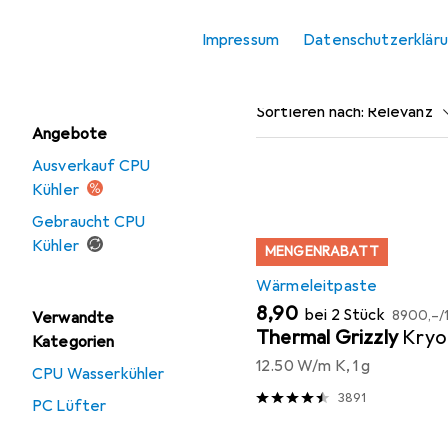
Wärmeleitpad
Impressum
Datenschutzerklär
Beliebt
Wärmeleitp
Wärmeleitpaste
Sortieren nach
:
Relevanz
Angebote
Produktliste
Ausverkauf CPU
Kühler
Gebraucht CPU
Kühler
MENGENRABATT
Wärmeleitpaste
EUR
EUR
8,90
bei 2 Stück
8900,–
/
Verwandte
Thermal Grizzly
Kryo
Kategorien
12.50 W/m K, 1 g
CPU Wasserkühler
3891
PC Lüfter