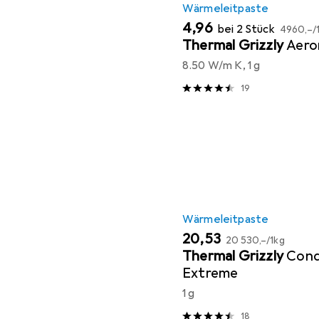
Wärmeleitpaste
EUR
EUR
4,96
bei 2 Stück
4960,–
/
Thermal Grizzly
Aero
8.50 W/m K, 1 g
19
Wärmeleitpaste
EUR
EUR
20,53
20 530,–
/
1kg
Thermal Grizzly
Cond
Extreme
1 g
18