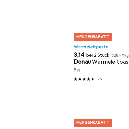
MENGENRABATT
Wärmeleitpaste
EUR
EUR
3,14
bei 2 Stück
628,–
/
1kg
Donau
Wärmeleitpas
5 g
26
MENGENRABATT