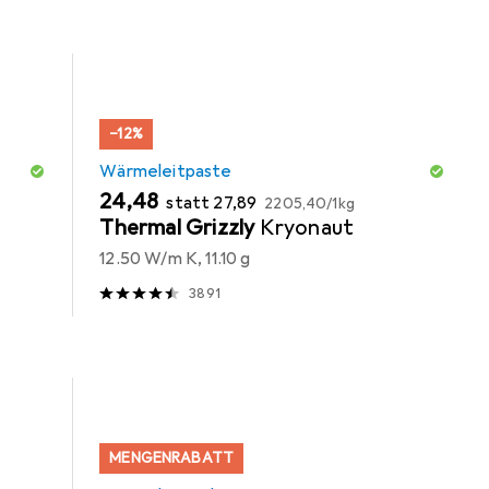
−12%
Wärmeleitpaste
EUR
EUR
EUR
24,48
statt
27,89
2205,40
/
1kg
Thermal Grizzly
Kryonaut
12.50 W/m K, 11.10 g
3891
MENGENRABATT