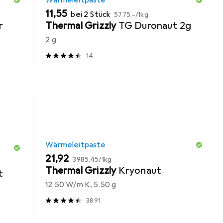
Wärmeleitpaste
EUR
EUR
11,55
bei 2 Stück
5775,–
/
1kg
r
Thermal Grizzly
TG Duronaut 2g
2 g
14
Wärmeleitpaste
EUR
EUR
21,92
3985,45
/
1kg
Thermal Grizzly
Kryonaut
t
12.50 W/m K, 5.50 g
3891