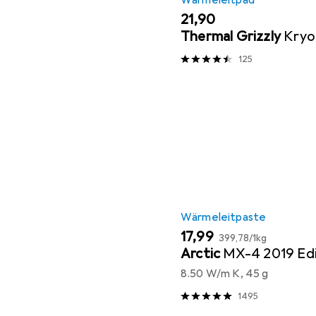
Wärmeleitpad
EUR
21,90
Thermal Grizzly
Kryo
125
Wärmeleitpaste
EUR
EUR
17,99
399,78
/
1kg
Arctic
MX-4 2019 Edi
8.50 W/m K, 45 g
1495