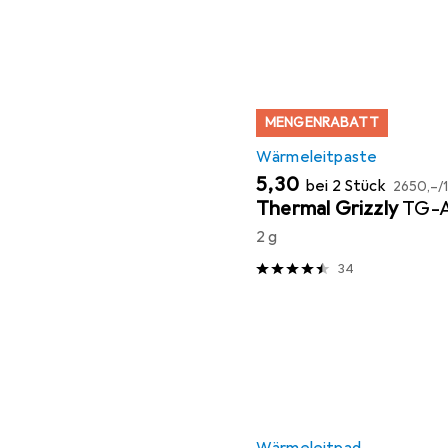
MENGENRABATT
Wärmeleitpaste
EUR
EUR
5,30
bei 2 Stück
2650,–
/
Thermal Grizzly
TG-
2 g
34