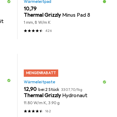
Wärmeleitpad
EUR
10,79
Thermal Grizzly
Minus Pad 8
it
1 mm, 8 W/m K
426
MENGENRABATT
Wärmeleitpaste
EUR
EUR
12,90
bei 2 Stück
3307,70
/
1kg
Thermal Grizzly
Hydronaut
11.80 W/m K, 3.90 g
162