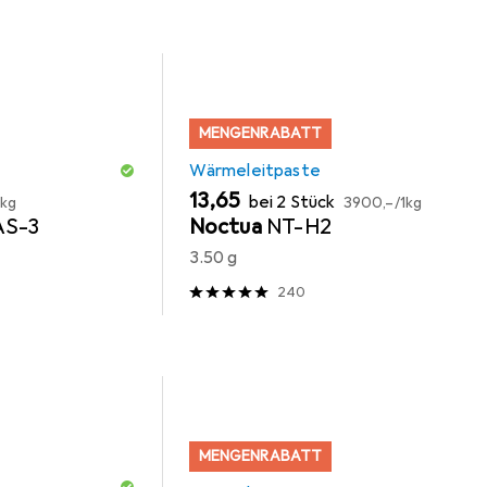
MENGENRABATT
Wärmeleitpaste
EUR
EUR
13,65
bei 2 Stück
1kg
3900,–
/
1kg
AS-3
Noctua
NT-H2
3.50 g
240
MENGENRABATT