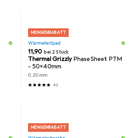
MENGENRABATT
Wärmeleitpad
EUR
11,90
bei 2 Stück
Thermal Grizzly
PhaseSheet PTM
- 50x40mm
0.20 mm
42
MENGENRABATT