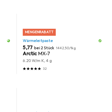
MENGENRABATT
Wärmeleitpaste
EUR
EUR
5,77
bei 2 Stück
1442,50
/
1kg
Arctic
MX-7
6.20 W/m K, 4 g
32