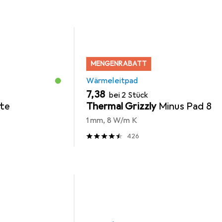
MENGENRABATT
Wärmeleitpad
EUR
7,38
bei 2 Stück
te
Thermal Grizzly
Minus Pad 8
1 mm, 8 W/m K
426