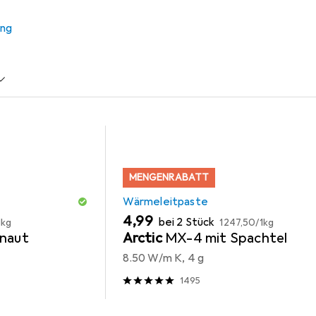
ung
aste
Wärmeleitpad
MENGENRABATT
Wärmeleitpaste
EUR
EUR
4,99
bei 2 Stück
1kg
1247,50
/
1kg
naut
Arctic
MX-4 mit Spachtel
8.50 W/m K, 4 g
1495