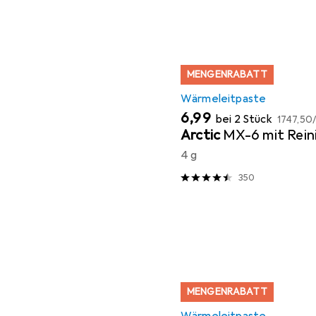
MENGENRABATT
Wärmeleitpaste
EUR
EUR
6,99
bei 2 Stück
1747,50
/
Arctic
MX-6 mit Rein
4 g
350
MENGENRABATT