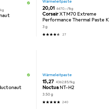
Wärmeleitpaste
EUR
EUR
20,01
6670,–
/
1kg
1kg
Corsair
XTM70 Extreme
naut
Performance Thermal Paste K
3 g
27
Wärmeleitpaste
EUR
EUR
15,27
4362,85
/
1kg
uctonaut
Noctua
NT-H2
3.50 g
240