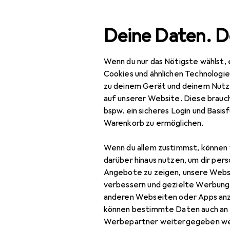
Suche
Deine Daten. D
Wenn du nur das Nötigste wählst, 
Navigation nach Kategorien
Gesamtsortiment
IT + M
Gesamtsortiment
Cookies und ähnlichen Technologi
zu deinem Gerät und deinem Nutz
IT + Multimedia
auf unserer Website. Diese brauch
EU
18
bspw. ein sicheres Login und Basis
Su
PC Komponenten
Warenkorb zu ermöglichen.
26
Luftkühlung
Wenn du allem zustimmst, können 
CPU Kühler
darüber hinaus nutzen, um dir pers
Angebote zu zeigen, unsere Webs
Zubehör fü
Lüftersteuerung
verbessern und gezielte Werbung
anderen Webseiten oder Apps an
PC Lüfter
Hier findest du passende
können bestimmte Daten auch an 
PC Lüfter Zubehör
Wärmeleitpad.
Werbepartner weitergegeben we