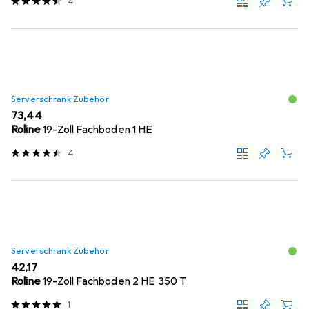
4
Serverschrank Zubehör
EUR
73,44
Roline
19-Zoll Fachboden 1 HE
4
Serverschrank Zubehör
EUR
42,17
Roline
19-Zoll Fachboden 2 HE 350 T
1