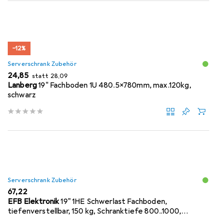
−12%
Serverschrank Zubehör
EUR
EUR
24,85
statt
28,09
Lanberg
19" Fachboden 1U 480.5x780mm, max.120kg,
schwarz
Serverschrank Zubehör
EUR
67,22
EFB Elektronik
19" 1HE Schwerlast Fachboden,
tiefenverstellbar, 150 kg, Schranktiefe 800..1000,