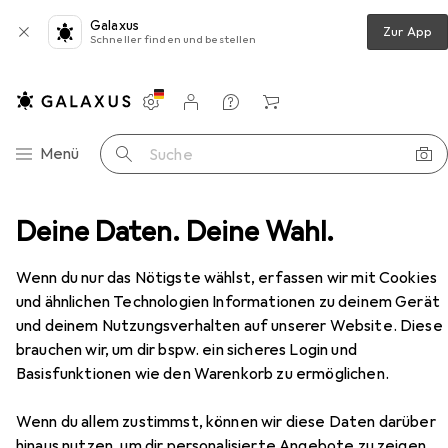
Galaxus
Zur App
Schneller finden und bestellen
Einstellungen
Kundenkonto
Vergleichslisten
Merklisten
Warenkorb
Navigation nach Kategorien
Menü
Suche
1-CAX-N1 19" Standschrank 18HE/600x1000, Glastür, grau
Deine Daten. Deine Wahl.
Zubehör
Wenn du nur das Nötigste wählst, erfassen wir mit Cookies
EUR
569,–
und ähnlichen Technologien Informationen zu deinem Gerät
Tritón
Triton RMA-18-A61-CAX-N1 19"
und deinem Nutzungsverhalten auf unserer Website. Diese
Standschrank 18HE/600x1000, Glastür,
brauchen wir, um dir bspw. ein sicheres Login und
grau
10.86 HE, 19 Zoll Rack
Basisfunktionen wie den Warenkorb zu ermöglichen.
Wenn du allem zustimmst, können wir diese Daten darüber
hinaus nutzen, um dir personalisierte Angebote zu zeigen,