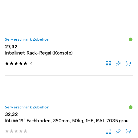
Serverschrank Zubehör
EUR
27,32
Intellinet
Rack-Regal (Konsole)
4
Serverschrank Zubehör
EUR
32,32
InLine
19" Fachboden, 350mm, 50kg, 1HE, RAL 7035 grau