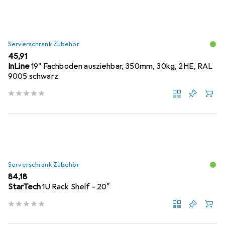
Serverschrank Zubehör
EUR
45,91
InLine
19" Fachboden ausziehbar, 350mm, 30kg, 2HE, RAL
9005 schwarz
Serverschrank Zubehör
EUR
84,18
StarTech
1U Rack Shelf - 20"