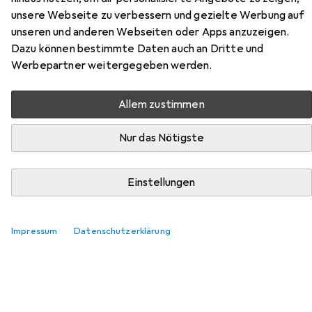
Zubehör für Tritón Triton RMA-
unsere Webseite zu verbessern und gezielte Werbung auf
unseren und anderen Webseiten oder Apps anzuzeigen.
18-A61-CAX-N1 19" Standschrank
Dazu können bestimmte Daten auch an Dritte und
18HE/600x1000, Glastür, grau
Werbepartner weitergegeben werden.
Hier findest du passendes Zubehör zum Produkt Tritón
Allem zustimmen
Triton RMA-18-A61-CAX-N1 19" Standschrank
18HE/600x1000, Glastür, grau aus der Kategorie
Nur das Nötigste
Serverschrank Zubehör.
Einstellungen
Beliebt
Tritón
Impressum
Datenschutzerklärung
Relevanz
Produktliste