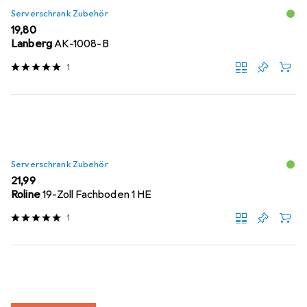
Serverschrank Zubehör
EUR
19,80
Lanberg
AK-1008-B
1
Serverschrank Zubehör
EUR
21,99
Roline
19-Zoll Fachboden 1 HE
1