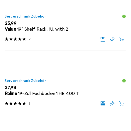
Serverschrank Zubehör
EUR
25,99
Value
19" Shelf Rack, 1U, with 2
2
Serverschrank Zubehör
EUR
37,98
Roline
19-Zoll Fachboden 1 HE 400 T
1