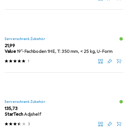
Serverschrank Zubehör
EUR
21,99
Value
19"-Fachboden 1HE, T: 350 mm, < 25 kg, U-Form
1
Serverschrank Zubehör
EUR
135,73
StarTech
Adjshelf
3