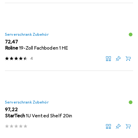
Serverschrank Zubehör
EUR
72,47
Roline
19-Zoll Fachboden 1 HE
4
Serverschrank Zubehör
EUR
97,22
StarTech
1U Vented Shelf 20in