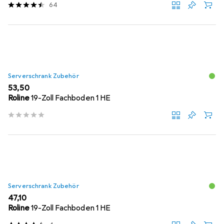
64
Serverschrank Zubehör
EUR
53,50
Roline
19-Zoll Fachboden 1 HE
Serverschrank Zubehör
EUR
47,10
Roline
19-Zoll Fachboden 1 HE