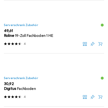
Serverschrank Zubehör
EUR
49,61
Roline
19-Zoll Fachboden 1 HE
4
Serverschrank Zubehör
EUR
30,92
Digitus
Fachboden
4