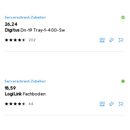
Serverschrank Zubehör
EUR
26,24
Digitus
Dn-19 Tray-1-400-Sw
202
Serverschrank Zubehör
EUR
18,59
LogiLink
Fachboden
64