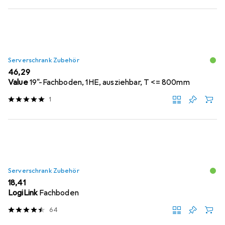
Serverschrank Zubehör
EUR
46,29
Value
19"-Fachboden, 1HE, ausziehbar, T <= 800mm
1
Serverschrank Zubehör
EUR
18,41
LogiLink
Fachboden
64