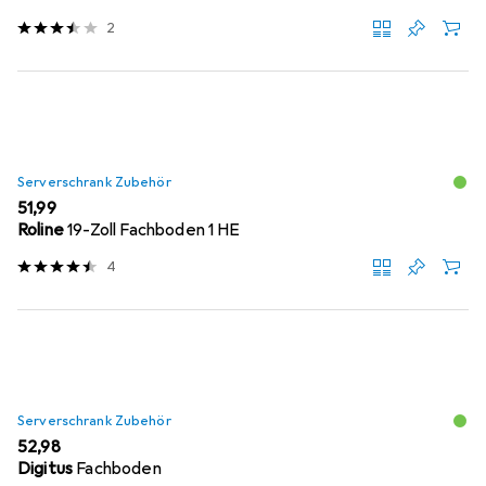
2
Serverschrank Zubehör
EUR
51,99
Roline
19-Zoll Fachboden 1 HE
4
Serverschrank Zubehör
EUR
52,98
Digitus
Fachboden