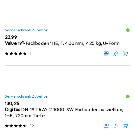
Serverschrank Zubehör
EUR
23,99
Value
19"-Fachboden 1HE, T: 400 mm, < 25 kg, U-Form
1
Serverschrank Zubehör
EUR
130,25
Digitus
DN-19 TRAY-2-1000-SW Fachboden ausziehbar,
1HE, 720mm Tiefe
32