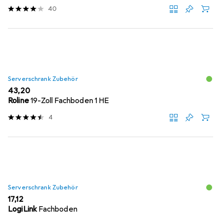
40
Serverschrank Zubehör
EUR
43,20
Roline
19-Zoll Fachboden 1 HE
4
Serverschrank Zubehör
EUR
17,12
LogiLink
Fachboden