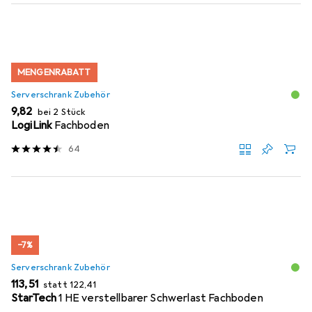
MENGENRABATT
Serverschrank Zubehör
EUR
9,82
bei 2 Stück
LogiLink
Fachboden
64
−7%
Serverschrank Zubehör
EUR
EUR
113,51
statt
122,41
StarTech
1 HE verstellbarer Schwerlast Fachboden