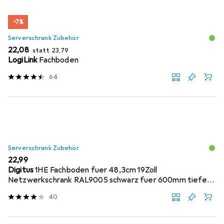
−7%
Serverschrank Zubehör
EUR
EUR
22,08
statt
23,79
LogiLink
Fachboden
64
Serverschrank Zubehör
EUR
22,99
Digitus
1HE Fachboden fuer 48,3cm 19Zoll
Netzwerkschrank RAL9005 schwarz fuer 600mm tiefe
Schraen...
40