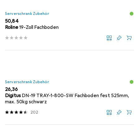
Serverschrank Zubehör
EUR
50,84
Roline
19-Zoll Fachboden
Serverschrank Zubehör
EUR
26,36
Digitus
DN-19 TRAY-1-800-SW Fachboden fest 525mm,
max. 50kg schwarz
202