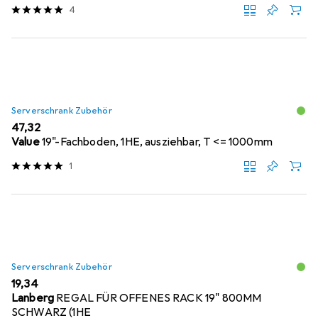
4
Serverschrank Zubehör
EUR
47,32
Value
19"-Fachboden, 1HE, ausziehbar, T <= 1000mm
1
Serverschrank Zubehör
EUR
19,34
Lanberg
REGAL FÜR OFFENES RACK 19" 800MM
SCHWARZ (1HE