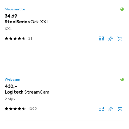
Mausmatte
EUR
34,69
SteelSeries
Qck XXL
XXL
21
Webcam
EUR
430,–
Logitech
StreamCam
2 Mpx
1092