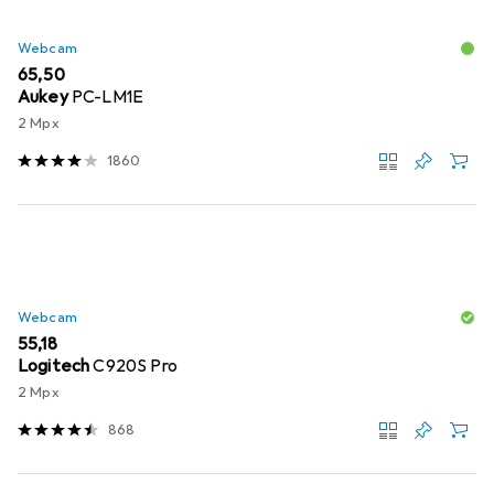
Webcam
EUR
65,50
Aukey
PC-LM1E
2 Mpx
1860
Webcam
EUR
55,18
Logitech
C920S Pro
2 Mpx
868