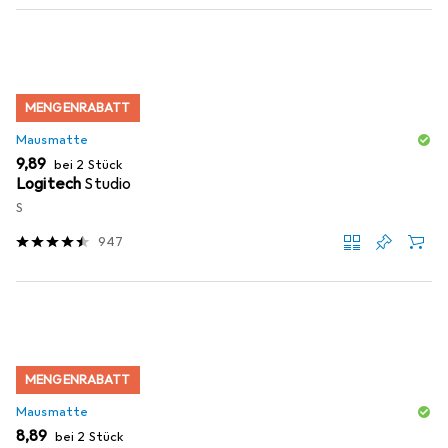
MENGENRABATT
Mausmatte
EUR
9,89
bei 2 Stück
Logitech
Studio
S
947
MENGENRABATT
Mausmatte
EUR
8,89
bei 2 Stück