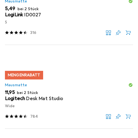
Mausmatte
EUR
5,49
bei 2 Stück
LogiLink
ID0027
S
316
MENGENRABATT
Mausmatte
EUR
11,95
bei 2 Stück
Logitech
Desk Mat Studio
Wide
784