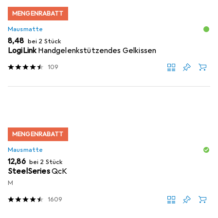
MENGENRABATT
Mausmatte
EUR
8,48
bei 2 Stück
LogiLink
Handgelenkstützendes Gelkissen
109
MENGENRABATT
Mausmatte
EUR
12,86
bei 2 Stück
SteelSeries
QcK
M
1609