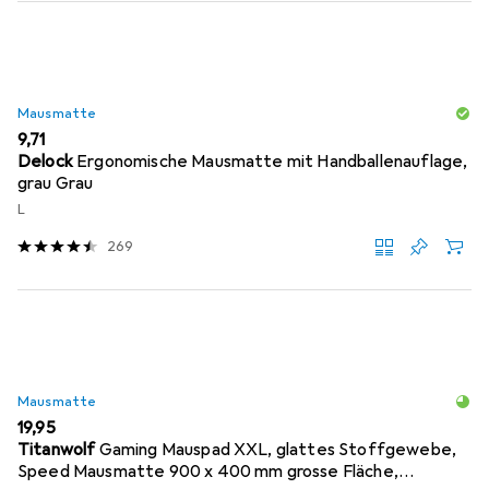
Mausmatte
EUR
9,71
Delock
Ergonomische Mausmatte mit Handballenauflage,
grau Grau
L
269
Mausmatte
EUR
19,95
Titanwolf
Gaming Mauspad XXL, glattes Stoffgewebe,
Speed Mausmatte 900 x 400 mm grosse Fläche,