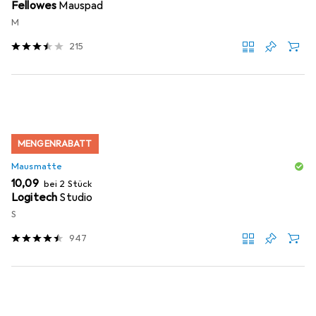
Fellowes
Mauspad
M
215
MENGENRABATT
Mausmatte
EUR
10,09
bei 2 Stück
Logitech
Studio
S
947