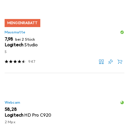
MENGENRABATT
Mausmatte
EUR
7,98
bei 2 Stück
Logitech
Studio
S
947
Webcam
EUR
58,28
Logitech
HD Pro C920
2 Mpx