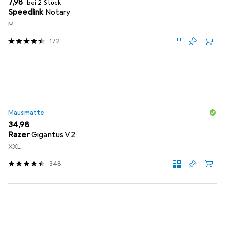
EUR
7,98
bei 2 Stück
Speedlink
Notary
M
172
Mausmatte
EUR
34,98
Razer
Gigantus V2
XXL
348