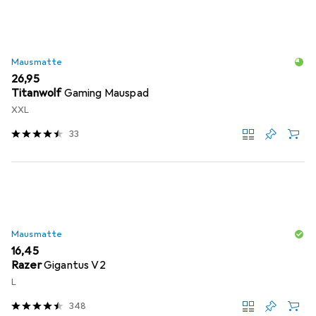
Mausmatte
EUR
26,95
Titanwolf
Gaming Mauspad
XXL
33
Mausmatte
EUR
16,45
Razer
Gigantus V2
L
348