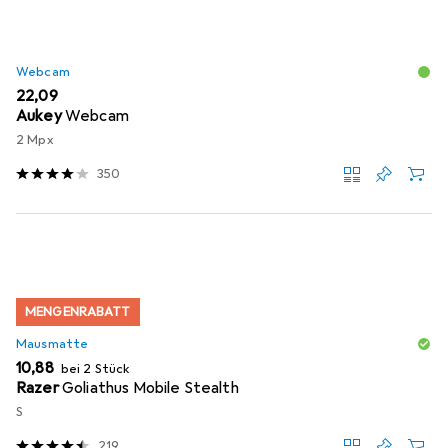
Webcam
EUR
22,09
Aukey
Webcam
2 Mpx
350
MENGENRABATT
Mausmatte
EUR
10,88
bei 2 Stück
Razer
Goliathus Mobile Stealth
S
219