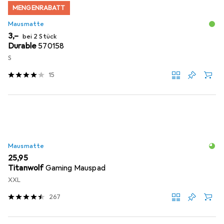
MENGENRABATT
Mausmatte
EUR
3,–
bei 2 Stück
Durable
570158
S
15
Mausmatte
EUR
25,95
Titanwolf
Gaming Mauspad
XXL
267