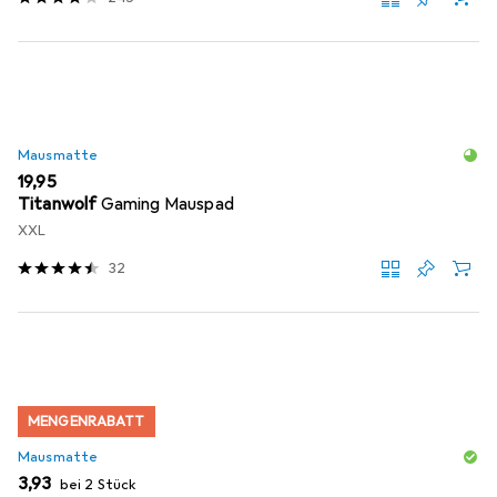
Mausmatte
EUR
19,95
Titanwolf
Gaming Mauspad
XXL
32
MENGENRABATT
Mausmatte
EUR
3,93
bei 2 Stück