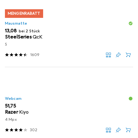
MENGENRABATT
Mausmatte
EUR
13,08
bei 2 Stück
SteelSeries
QcK
S
1609
Webcam
EUR
51,75
Razer
Kiyo
4 Mpx
302