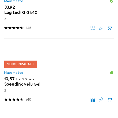
Mausmatte
EUR
33,92
Logitech G
G840
XL
145
MENGENRABATT
Mausmatte
EUR
10,57
bei 2 Stück
Speedlink
Vellu Gel
S
610