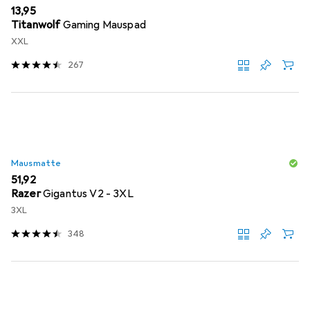
EUR
13,95
Titanwolf
Gaming Mauspad
XXL
267
Mausmatte
EUR
51,92
Razer
Gigantus V2 - 3XL
3XL
348