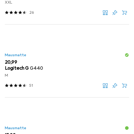
Topography
XXL
26
Mausmatte
EUR
20,99
Logitech G
G440
M
51
Mausmatte