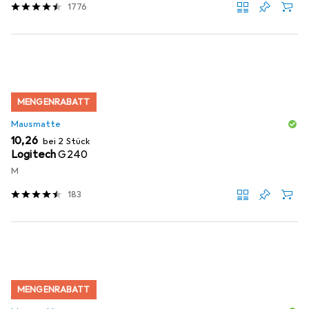
1776
MENGENRABATT
Mausmatte
EUR
10,26
bei 2 Stück
Logitech
G240
M
183
MENGENRABATT