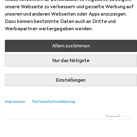
unsere Webseite zu verbessern und gezielte Werbung auf
unseren und anderen Webseiten oder Apps anzuzeigen.
Dazu können bestimmte Daten auch an Dritte und
Werbepartner weitergegeben werden.
Zubehör für Verbatim 49019
Allem zustimmen
Hier findest du passendes Zubehör zum Produkt
Nur das Nötigste
Verbatim 49019 aus den Kategorien Webcam und
Mausmatte.
Einstellungen
Beliebt
Webcam
Mausmatte
Office Headset
Impressum
Datenschutzerklärung
Relevanz
Produktliste