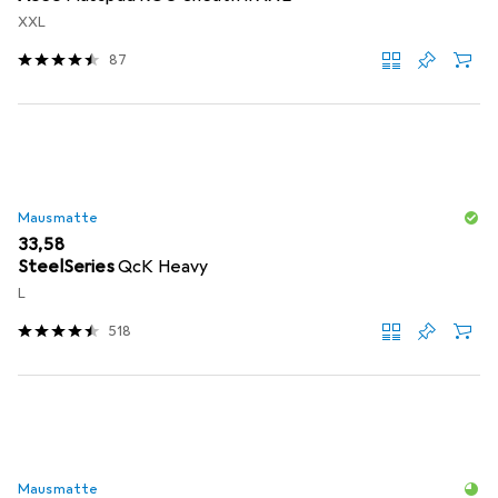
XXL
87
Mausmatte
EUR
33,58
SteelSeries
QcK Heavy
L
518
Mausmatte