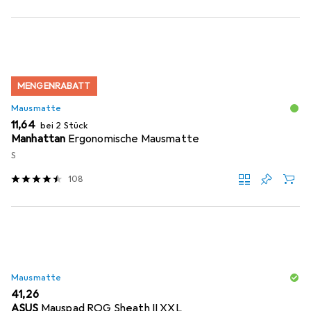
MENGENRABATT
Mausmatte
EUR
11,64
bei 2 Stück
Manhattan
Ergonomische Mausmatte
S
108
Mausmatte
EUR
41,26
ASUS
Mauspad ROG Sheath II XXL