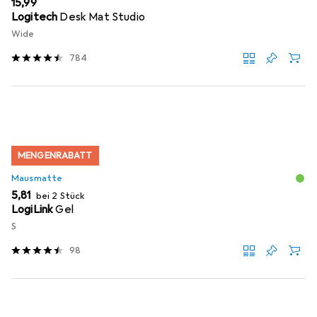
EUR
15,99
Logitech
Desk Mat Studio
Wide
784
MENGENRABATT
Mausmatte
EUR
5,81
bei 2 Stück
LogiLink
Gel
S
98