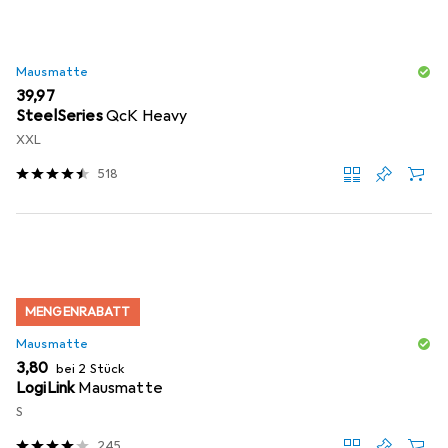
Mausmatte
EUR
39,97
SteelSeries
QcK Heavy
XXL
518
MENGENRABATT
Mausmatte
EUR
3,80
bei 2 Stück
LogiLink
Mausmatte
S
245