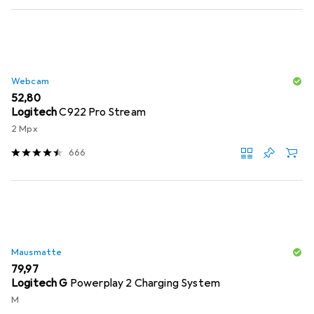
Webcam
EUR
52,80
Logitech
C922 Pro Stream
2 Mpx
666
Mausmatte
EUR
79,97
Logitech G
Powerplay 2 Charging System
M