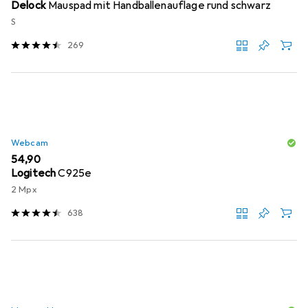
Delock
Mauspad mit Handballenauflage rund schwarz
S
269
Webcam
EUR
54,90
Logitech
C925e
2 Mpx
638