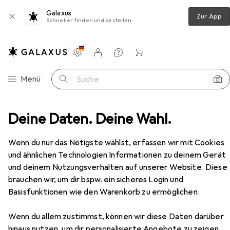
Galaxus
Zur App
Schneller finden und bestellen
Einstellungen
Kundenkonto
Vergleichslisten
Merklisten
Warenkorb
Navigation nach Kategorien
Menü
Suche
ie
Deine Daten. Deine Wahl.
Mäuse + Tastaturen
Maus
Verbatim 49019
Zubehör
Wenn du nur das Nötigste wählst, erfassen wir mit Cookies
und ähnlichen Technologien Informationen zu deinem Gerät
und deinem Nutzungsverhalten auf unserer Website. Diese
brauchen wir, um dir bspw. ein sicheres Login und
EUR
10,27
Basisfunktionen wie den Warenkorb zu ermöglichen.
Verbatim
49019
Kabelgebunden
Wenn du allem zustimmst, können wir diese Daten darüber
hinaus nutzen, um dir personalisierte Angebote zu zeigen,