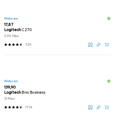
Webcam
EUR
17,87
Logitech
C270
0.90 Mpx
729
Webcam
EUR
139,90
Logitech
Brio Business
13 Mpx
1776