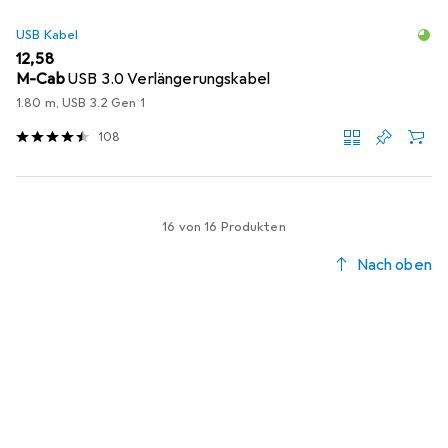
USB Kabel
EUR
12,58
M-Cab
USB 3.0 Verlängerungskabel
1.80 m, USB 3.2 Gen 1
108
16 von 16 Produkten
Nach oben