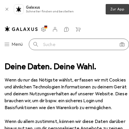
Galaxus
Zur App
Schneller finden und bestellen
Einstellungen
Kundenkonto
Vergleichslisten
Merklisten
Warenkorb
Navigation nach Kategorien
Menü
Suche
Deine Daten. Deine Wahl.
Peripherie
Grafiktablett
Wacom Intuos Pro S
Zubehör
Wacom
Intuos Pro S
Wenn du nur das Nötigste wählst, erfassen wir mit Cookies
5080 lpi
und ähnlichen Technologien Informationen zu deinem Gerät
und deinem Nutzungsverhalten auf unserer Website. Diese
brauchen wir, um dir bspw. ein sicheres Login und
Basisfunktionen wie den Warenkorb zu ermöglichen.
Zubehör für Wacom Intuos Pro S
Wenn du allem zustimmst, können wir diese Daten darüber
Hier findest du passendes Zubehör zum Produkt Wacom
hinaus nutzen, um dir personalisierte Angebote zu zeigen,