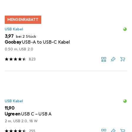
MENGENRABATT
USB Kabel
EUR
3,97
bei 2 Stück
Goobay
USB-A to USB-C Kabel
0.50 m, USB 2.0
823
USB Kabel
EUR
11,90
Ugreen
USB C – USB A
2 m, USB 2.0, 18 W
255