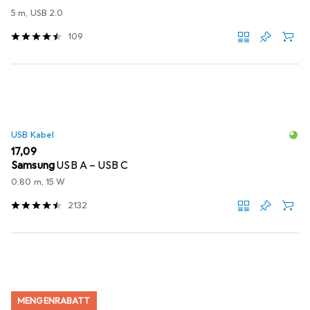
5 m, USB 2.0
109
USB Kabel
EUR
17,09
Samsung
USB A – USB C
0.80 m, 15 W
2132
MENGENRABATT