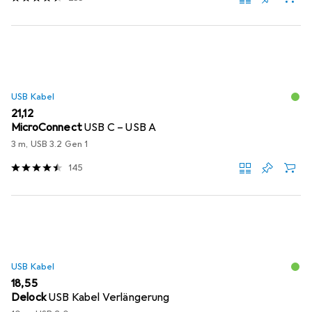
USB Kabel
EUR
21,12
MicroConnect
USB C – USB A
3 m, USB 3.2 Gen 1
145
USB Kabel
EUR
18,55
Delock
USB Kabel Verlängerung