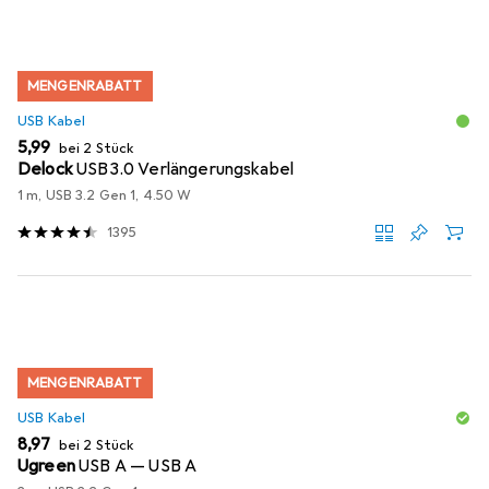
MENGENRABATT
USB Kabel
EUR
5,99
bei 2 Stück
Delock
USB3.0 Verlängerungskabel
1 m, USB 3.2 Gen 1, 4.50 W
1395
MENGENRABATT
USB Kabel
EUR
8,97
bei 2 Stück
Ugreen
USB A — USB A