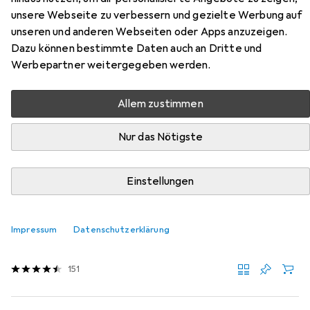
Intuos Pro S aus den Kategorien USB Kabel, Stylus und
unsere Webseite zu verbessern und gezielte Werbung auf
Stylus Zubehör.
unseren und anderen Webseiten oder Apps anzuzeigen.
Dazu können bestimmte Daten auch an Dritte und
Werbepartner weitergegeben werden.
Beliebt
USB Kabel
Stylus
Wacom
Stylus Zubehör
Allem zustimmen
Relevanz
Produktliste
Nur das Nötigste
Einstellungen
USB Kabel
EUR
16,68
MicroConnect
USB C – USB A
Impressum
Datenschutzerklärung
1.50 m, USB 3.2 Gen 2, 60 W
151