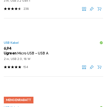
3 m, USB 3.2 Gen 1
238
USB Kabel
EUR
6,94
Ugreen
Micro USB – USB A
2 m, USB 2.0, 18 W
154
MENGENRABATT