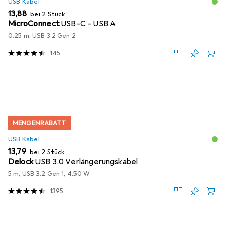
USB Kabel
EUR
13,88
bei 2 Stück
MicroConnect
USB-C – USB A
0.25 m, USB 3.2 Gen 2
145
MENGENRABATT
USB Kabel
EUR
13,79
bei 2 Stück
Delock
USB 3.0 Verlängerungskabel
5 m, USB 3.2 Gen 1, 4.50 W
1395