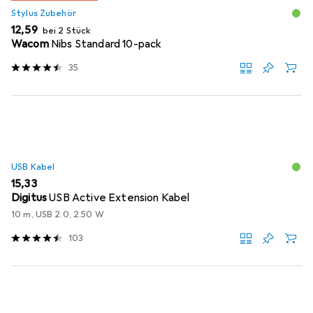
Stylus Zubehör
EUR
12,59
bei 2 Stück
Wacom
Nibs Standard 10-pack
35
USB Kabel
EUR
15,33
Digitus
USB Active Extension Kabel
10 m, USB 2.0, 2.50 W
103