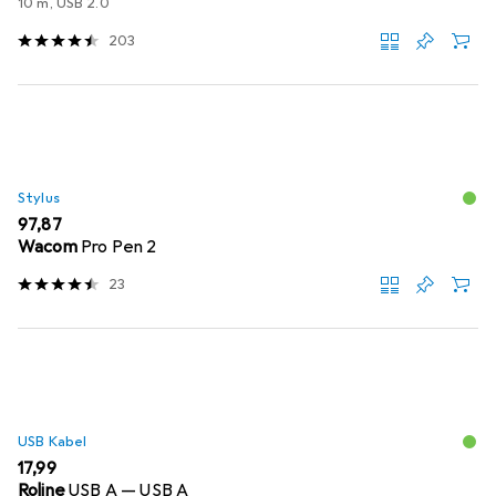
10 m, USB 2.0
203
Stylus
EUR
97,87
Wacom
Pro Pen 2
23
USB Kabel
EUR
17,99
Roline
USB A — USB A