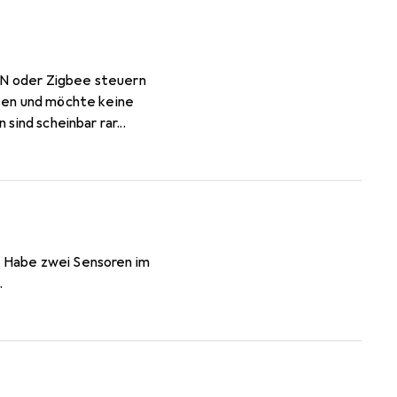
m Voraus an die Tekkies!
sind scheinbar rar...
. Habe zwei Sensoren im
.