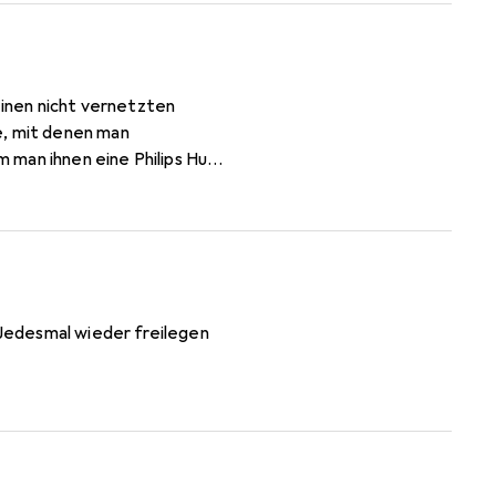
einen nicht vernetzten
e, mit denen man
m man ihnen eine Philips Hue-
t das nicht möglich :-(.
 Jedesmal wieder freilegen