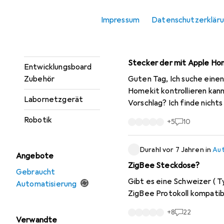
Elektronikwerkzeug
Impressum
Sortieren nach
Datenschutzerklär
:
Kürzlich ak
Entwicklungsboard +
Kit
marvinvr
vor 8 Jahren
in
A
Stecker der mit Apple Hom
Entwicklungsboard
Zubehör
Guten Tag, Ich suche einen
Homekit kontrollieren kann
Labornetzgerät
Vorschlag? Ich finde nicht
Robotik
+
5
10
Durahl
vor 7 Jahren
in
Aut
Angebote
ZigBee Steckdose?
Gebraucht
Gibt es eine Schweizer ( 
Automatisierung
ZigBee Protokoll kompatib
+
8
22
Verwandte