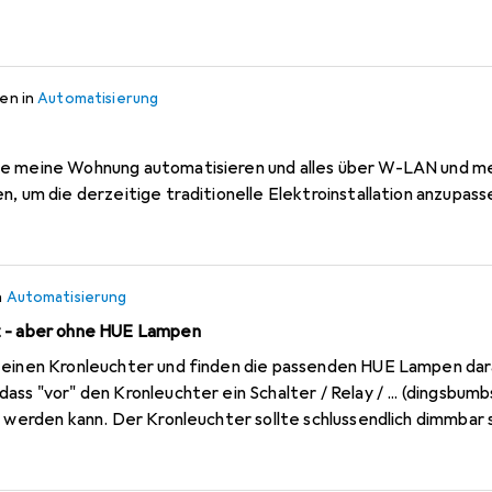
ren
in
Automatisierung
te meine Wohnung automatisieren und alles über W-LAN und me
n, um die derzeitige traditionelle Elektroinstallation anzupass
n
Automatisierung
z - aber ohne HUE Lampen
ass "vor" den Kronleuchter ein Schalter / Relay / ... (dingsbum
ich dimmbar sein und sich im HUE Netz als
ir wer auf die Sprünge helfen?
 (aber eben keine Ahnung ob das nun korrekt ist):