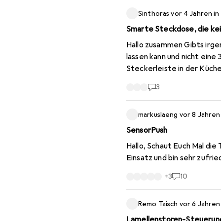
https://www.digitec.ch/de
Sinthoras
vor 4 Jahren
in
Smarte Steckdose, die ke
Hallo zusammen Gibts irgendwo auf dem Markt eine "smarte" Steckdose die sich via WLAN oder Zigbee steuern
lassen kann und nicht eine 3er Steckdose verdeckt? Ich
Steckerleiste in der Küche 
3
markuslaeng
vor 8 Jahren
SensorPush
Hallo, Schaut Euch Mal di
Einsatz und bin sehr zufri
+
3
10
Remo Taisch
vor 6 Jahren
Lamellenstoren-Steuerung 