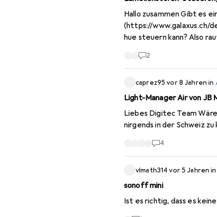
Hallo zusammen Gibt es ei
(
https://www.galaxus.ch/d
hue steuern kann? Also ra
2
caprez95
vor 8 Jahren
in
Light-Manager Air von JB 
Liebes Digitec Team Wäre es möglich, den Light-Manager Air von JB Media ins Sortiment aufzunehmen? Gibts leider
nirgends in der Schweiz zu
4
vlmath314
vor 5 Jahren
i
sonoff mini
Ist es richtig, dass es kein