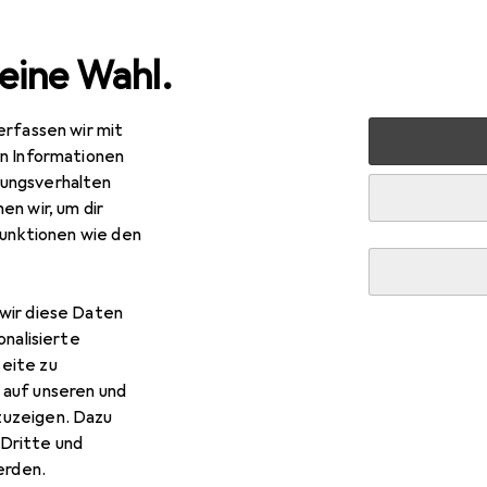
eine Wahl.
erfassen wir mit
 Multimedia
Drohnen + Elektronik
Robotik + Elektrotech
en Informationen
ungsverhalten
erung
en wir, um dir
funktionen wie den
wir diese Daten
onalisierte
eite zu
Filtere die Diskussionen nach einem der
hue
steckdose
wlan
schal
 auf unseren und
zuzeigen. Dazu
Dritte und
utomatisierung
rden.