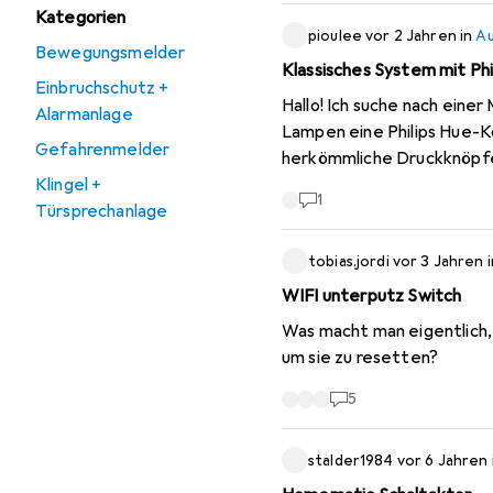
Kategorien
pioulee
vor 2 Jahren
in
Au
Bewegungsmelder
Klassisches System mit Phi
Einbruchschutz +
Hallo! Ich suche nach ein
Alarmanlage
Lampen eine Philips Hue-
Gefahrenmelder
herkömmliche Druckknöpfe "
Klingel +
Konnektivität hinzufügt (ü
1
Türsprechanlage
Danke für deine Ratschlä
tobias.jordi
vor 3 Jahren
WIFI unterputz Switch
Was macht man eigentlich,
um sie zu resetten?
5
stalder1984
vor 6 Jahren