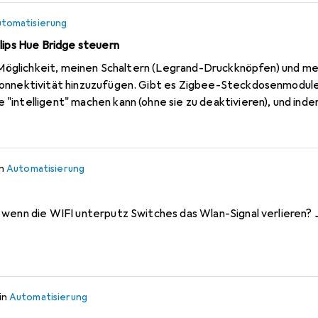
tomatisierung
lips Hue Bridge steuern
er Möglichkeit, meinen Schaltern (Legrand-Druckknöpfen) und m
Konnektivität hinzuzufügen. Gibt es Zigbee-Steckdosenmodul
intelligent" machen kann (ohne sie zu deaktivieren), und inde
ber App und Fernbedienung)? Laut meinem Elektroinstallateur is
ge
in
Automatisierung
 wenn die WIFI unterputz Switches das Wlan-Signal verlieren?
in
Automatisierung