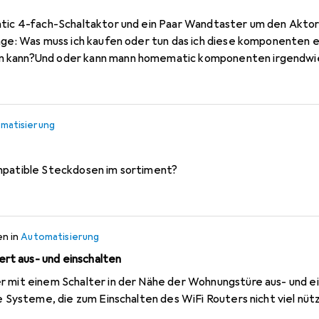
atic 4-fach-Schaltaktor und ein Paar Wandtaster um den Aktor
rage: Was muss ich kaufen oder tun das ich diese komponenten
enten irgendwie an homematic ip anbinden?
matisierung
mpatible Steckdosen im sortiment?
en
in
Automatisierung
t aus- und einschalten
r mit einem Schalter in der Nähe der Wohnungstüre aus- und ei
de Systeme, die zum Einschalten des WiFi Routers nicht viel nüt