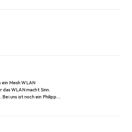
r das WLAN macht Sinn.
ei uns ist noch ein Philipps
et. Im Hause werden Mehrheitlich Samsung und Apple Geräte genutzt. Danke für Eure Hilfe.