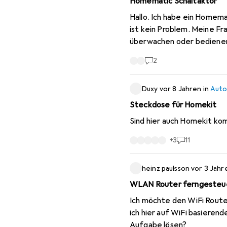
Homematic Schaltaktor
Hallo. Ich habe ein Homem
ist kein Problem. Meine F
überwachen oder bedienen kann?Und oder kann mann homematic kompon
Besten Dank zum voraus!
2
Duxy
vor 8 Jahren
in
Auto
Steckdose für Homekit
Sind hier auch Homekit ko
+
3
11
heinz paulsson
vor 3 Jahr
WLAN Router ferngesteuer
Ich möchte den WiFi Route
ich hier auf WiFi basieren
Aufgabe lösen?