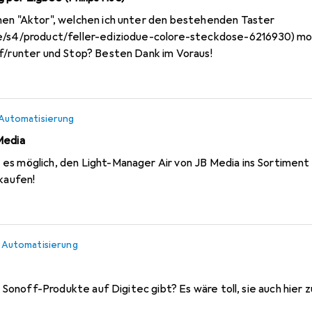
nen "Aktor", welchen ich unter den bestehenden Taster
e/s4/product/feller-ediziodue-colore-steckdose-6216930)
mon
uf/runter und Stop? Besten Dank im Voraus!
Automatisierung
Media
 kaufen!
n
Automatisierung
e Sonoff-Produkte auf Digitec gibt? Es wäre toll, sie auch hier z