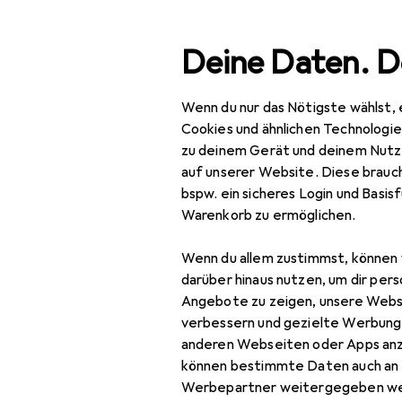
Suche
Deine Daten. D
Wenn du nur das Nötigste wählst, 
Navigation nach Kategorien
Gesamtsortiment
IT +
Gesamtsortiment
Cookies und ähnlichen Technologi
zu deinem Gerät und deinem Nutz
Automatisi
IT + Multimedia
auf unserer Website. Diese brauch
bspw. ein sicheres Login und Basis
Drohnen + Elektronik
Warenkorb zu ermöglichen.
Robotik +
Produkte
Forum
Wenn du allem zustimmst, können 
Elektrotechnik
darüber hinaus nutzen, um dir pers
Automatisierung
Angebote zu zeigen, unsere Webs
verbessern und gezielte Werbung
Elektrische
anderen Webseiten oder Apps an
Bauelemente
können bestimmte Daten auch an 
38 Diskussionen in A
Werbepartner weitergegeben we
Elektronik