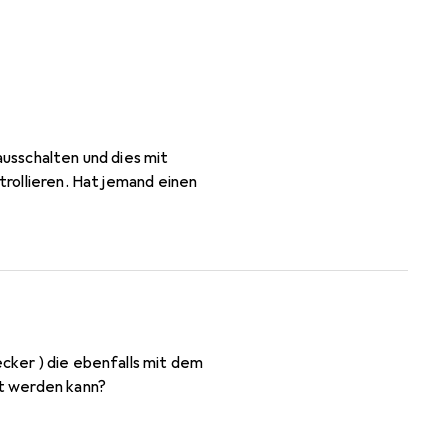
usschalten und dies mit
trollieren. Hat jemand einen
cker ) die ebenfalls mit dem
rt werden kann?