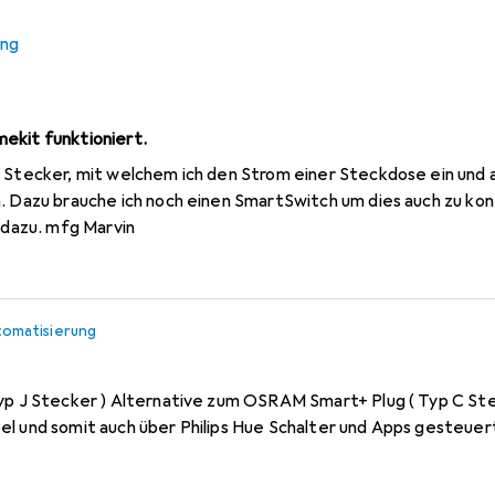
ung
tiv
utomatisierung
ekit funktioniert.
 Stecker, mit welchem ich den Strom einer Steckdose ein und a
. Dazu brauche ich noch einen SmartSwitch um dies auch zu kon
s dazu. mfg Marvin
omatisierung
Typ J Stecker ) Alternative zum OSRAM Smart+ Plug ( Typ C Ste
el und somit auch über Philips Hue Schalter und Apps gesteue