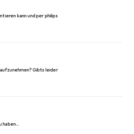
tieren kann und per philips
u haben...