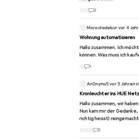
2
Morochadelsur
vor 4 Jah
Wohnung automatisieren
Hallo zusammen. Ich möch
können. Was muss ich kaufe
1
An0nymu5
vor 5 Jahren
i
Kronleuchter ins HUE Net
Hallo zusammen, wir haben einen Kronleuchter und finden die passenden HUE Lampen daran nicht wirklich sehr schön.
Nun kam mir der Gedanke, d
richtig heisst) reingemacht werden kann. Der Kronleuchter sollte schlussendl
ganz normale Lampe wieder finden. Ich blicke da momentan noch zu wenig durch - kann m
5
Hab das Teil hier gefunden