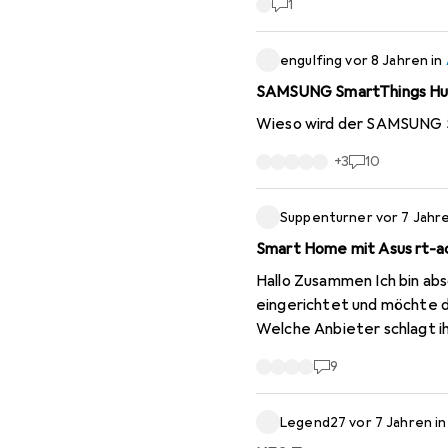
1
engulfing
vor 8 Jahren
in
SAMSUNG SmartThings H
Wieso wird der SAMSUNG S
+
3
10
Suppenturner
vor 7 Jahr
Smart Home mit Asus rt-a
Hallo Zusammen Ich bin absoluter Neuling im Bereich Smart Home. Habe zu Hause mit Asus ein Mesh WLAN
eingerichtet und möchte 
Welche Anbieter schlagt ihr
9
Legend27
vor 7 Jahren
i