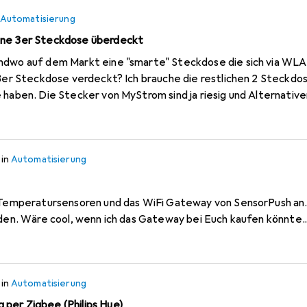
/s1/product/shelly-dimmer-2-automatisierung-13178715
Danke i
Automatisierung
ine 3er Steckdose überdeckt
 brauche die restlichen 2 Steckdosen und möchte keine
haben. Die Stecker von MyStrom sind ja riesig und Alternativen 
in
Automatisierung
e Temperatursensoren und das WiFi Gateway von SensorPush an
eden. Wäre cool, wenn ich das Gateway bei Euch kaufen könnte..
in
Automatisierung
per Zigbee (Philips Hue)