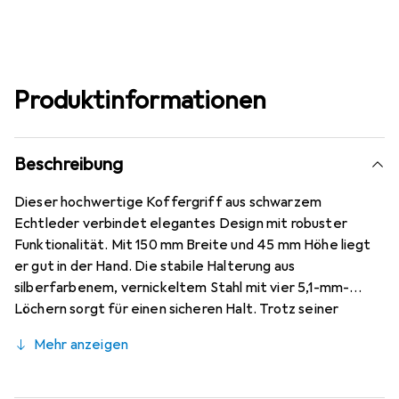
Produktinformationen
Beschreibung
Dieser hochwertige Koffergriff aus schwarzem
Echtleder verbindet elegantes Design mit robuster
Funktionalität. Mit 150 mm Breite und 45 mm Höhe liegt
er gut in der Hand. Die stabile Halterung aus
silberfarbenem, vernickeltem Stahl mit vier 5,1-mm-
Löchern sorgt für einen sicheren Halt. Trotz seiner
Stabilität wiegt der Griff nur 69 Gramm - ideal für
Mehr anzeigen
Koffer, Etuis oder Heimwerkerprojekte.