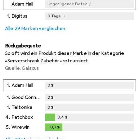
i
Adam Hall
Ungenügende Daten
1.
Digitus
i
0
Tage
i
i
i
Ungenügende Daten
Ungenügende Daten
Ungenügende Daten
Alle 29 Marken vergleichen
Rückgabequote
So oft wird ein Produkt dieser Marke in der Kategorie
«Serverschrank Zubehör» retourniert.
Quelle: Galaxus
1.
Adam Hall
0
%
1.
Good Connections
0
%
1.
Teltonika
0
%
4.
Patchbox
0,4
%
0,4
%
5.
Wirewin
0,7
%
0,7
%