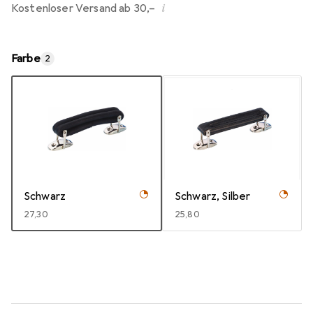
i
Kostenloser Versand ab 30,–
Farbe
2
Schwarz
Schwarz, Silber
EUR
27,30
EUR
25,80