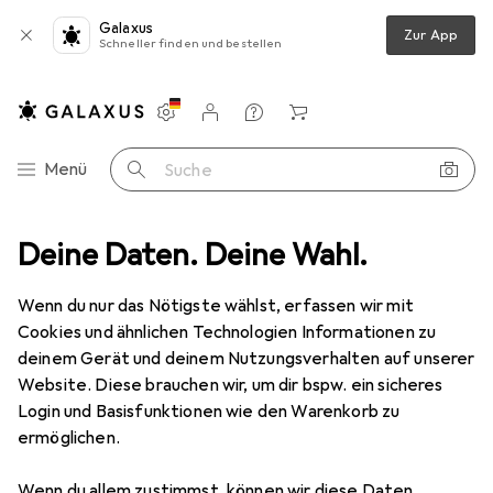
Galaxus
Zur App
Schneller finden und bestellen
Einstellungen
Kundenkonto
Vergleichslisten
Merklisten
Warenkorb
Navigation nach Kategorien
Menü
Suche
ehör
Deine Daten. Deine Wahl.
Serverschrank Zubehör
Adam Hall 3415 Koffergriff Leder
Wenn du nur das Nötigste wählst, erfassen wir mit
Cookies und ähnlichen Technologien Informationen zu
1 Bild
deinem Gerät und deinem Nutzungsverhalten auf unserer
EUR
27,30
Website. Diese brauchen wir, um dir bspw. ein sicheres
Adam Hall
3415 Koffergriff Leder
Login und Basisfunktionen wie den Warenkorb zu
ermöglichen.
Preis in EUR inkl. MwSt.
Wenn du allem zustimmst, können wir diese Daten