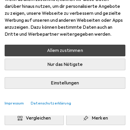
darüber hinaus nutzen, um dir personalisierte Angebote
Marke
Bewertungen
zu zeigen, unsere Webseite zu verbessern und gezielte
Mehr von Adam Hall
1
Werbung auf unseren und anderen Webseiten oder Apps
anzuzeigen. Dazu können bestimmte Daten auch an
Dritte und Werbepartner weitergegeben werden.
Zwischen Mi, 9.9. und Mi, 23.9. geliefert
Mehr als 10 Stück an Lager beim Drittanbieter
Allem zustimmen
Benachrichtigen, wenn schneller verfügbar
Nur das Nötigste
Lieferort angeben für genaue Lieferzeit
i
Angebot von
Einstellungen
TRIKON
IT
In den Warenkorb
Impressum
Datenschutzerklärung
Vergleichen
Merken