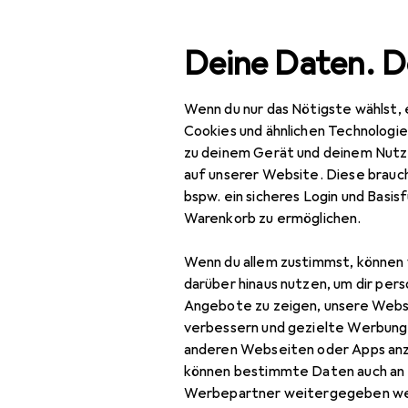
Suche
Deine Daten. D
Wenn du nur das Nötigste wählst, 
Navigation nach Kategorien
Gesamtsortiment
IT +
Gesamtsortiment
Cookies und ähnlichen Technologi
zu deinem Gerät und deinem Nutz
IT + Multimedia
auf unserer Website. Diese brauch
bspw. ein sicheres Login und Basis
Netzwerk
Warenkorb zu ermöglichen.
Server + Zubehör
Wenn du allem zustimmst, können 
Cartridge
darüber hinaus nutzen, um dir pers
Angebote zu zeigen, unsere Webs
Druckerserver
verbessern und gezielte Werbung
anderen Webseiten oder Apps an
Firewall
können bestimmte Daten auch an 
Server
Werbepartner weitergegeben we