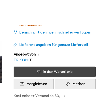
Zwischen Di, 8.9. und Di, 22.9. geliefert
Mehr als 10 Stück an Lager beim
Drittanbieter
Benachrichtigen, wenn schneller verfügbar
Lieferort angeben für genaue Lieferzeit
i
Angebot von
TRIKON
IT
In den Warenkorb
Vergleichen
Merken
i
Kostenloser Versand ab 30,–