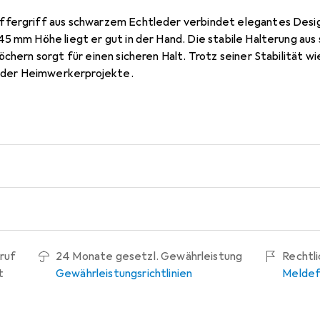
fergriff aus schwarzem Echtleder verbindet elegantes Design
45 mm Höhe liegt er gut in der Hand. Die stabile Halterung au
öchern sorgt für einen sicheren Halt. Trotz seiner Stabilität w
s oder Heimwerkerprojekte.
ruf
24 Monate gesetzl. Gewährleistung
Rechtl
t
Gewährleistungsrichtlinien
Meldef