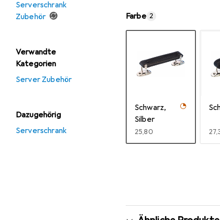
Serverschrank
Farbe
Zubehör
2
Verwandte
Kategorien
Server Zubehör
Schwarz,
Sc
Dazugehörig
Silber
Serverschrank
EUR
25,80
EU
27,
Mehr anzeigen