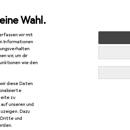
eine Wahl.
erfassen wir mit
 Multimedia
Netzwerk
Server + Zubehör
Serverschr
en Informationen
ungsverhalten
en wir, um dir
funktionen wie den
wir diese Daten
onalisierte
eite zu
 auf unseren und
zuzeigen. Dazu
Dritte und
rden.