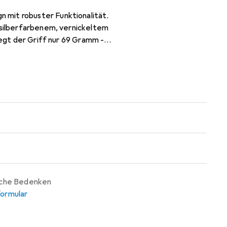
 mit robuster Funktionalität.
s silberfarbenem, vernickeltem
iegt der Griff nur 69 Gramm -
iche Bedenken
ormular