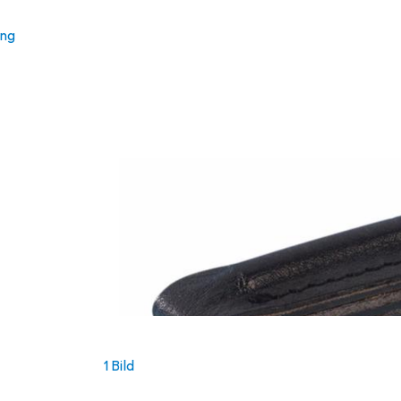
ung
1 Bild